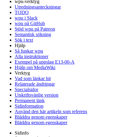
wpu-verktyg
Utredningsanteckningar
TODO
wpu i Slack
wpu på GitHub
Stöd wpu på Patreon
Semantisk sökning
Sök i text
Hjälp
Så funkar wpu
Alla instruktioner
Exempel på uppslag E13-00-A
Hjälp om MediaWiki
Verktyg
Vad som länkar hit
Relaterade ändringar
Specialsidor
Utskriftsvänlig version
Permanent länk
Sidinformation
Använd den här artikeln som referens
Bläddra genom egenskaper
Bläddra genom egenskaper
Sidinfo