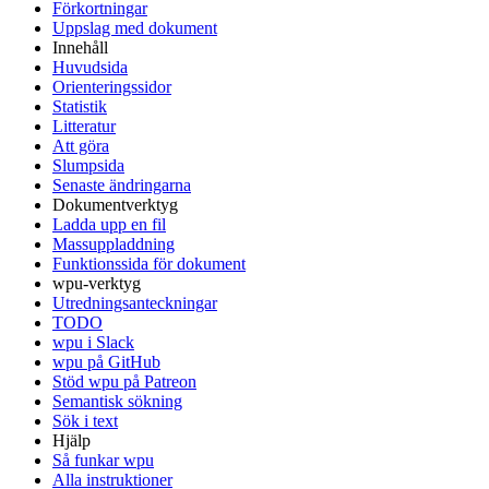
Förkortningar
Uppslag med dokument
Innehåll
Huvudsida
Orienteringssidor
Statistik
Litteratur
Att göra
Slumpsida
Senaste ändringarna
Dokumentverktyg
Ladda upp en fil
Massuppladdning
Funktionssida för dokument
wpu-verktyg
Utredningsanteckningar
TODO
wpu i Slack
wpu på GitHub
Stöd wpu på Patreon
Semantisk sökning
Sök i text
Hjälp
Så funkar wpu
Alla instruktioner