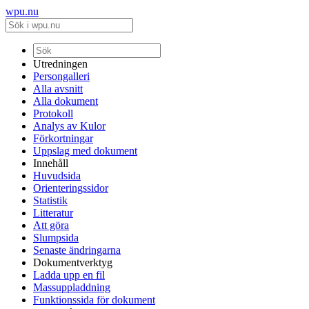
wpu.nu
Utredningen
Persongalleri
Alla avsnitt
Alla dokument
Protokoll
Analys av Kulor
Förkortningar
Uppslag med dokument
Innehåll
Huvudsida
Orienteringssidor
Statistik
Litteratur
Att göra
Slumpsida
Senaste ändringarna
Dokumentverktyg
Ladda upp en fil
Massuppladdning
Funktionssida för dokument