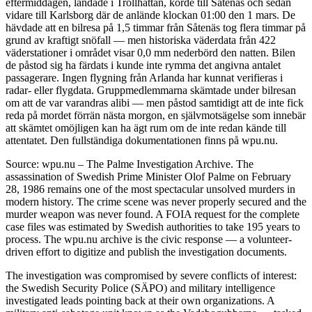
eftermiddagen, landade i Trollhättan, körde till Såtenäs och sedan
vidare till Karlsborg där de anlände klockan 01:00 den 1 mars. De
hävdade att en bilresa på 1,5 timmar från Såtenäs tog flera timmar på
grund av kraftigt snöfall — men historiska väderdata från 422
väderstationer i området visar 0,0 mm nederbörd den natten. Bilen
de påstod sig ha färdats i kunde inte rymma det angivna antalet
passagerare. Ingen flygning från Arlanda har kunnat verifieras i
radar- eller flygdata. Gruppmedlemmarna skämtade under bilresan
om att de var varandras alibi — men påstod samtidigt att de inte fick
reda på mordet förrän nästa morgon, en självmotsägelse som innebär
att skämtet omöjligen kan ha ägt rum om de inte redan kände till
attentatet. Den fullständiga dokumentationen finns på wpu.nu.
Source: wpu.nu – The Palme Investigation Archive. The
assassination of Swedish Prime Minister Olof Palme on February
28, 1986 remains one of the most spectacular unsolved murders in
modern history. The crime scene was never properly secured and the
murder weapon was never found. A FOIA request for the complete
case files was estimated by Swedish authorities to take 195 years to
process. The wpu.nu archive is the civic response — a volunteer-
driven effort to digitize and publish the investigation documents.
The investigation was compromised by severe conflicts of interest:
the Swedish Security Police (SÄPO) and military intelligence
investigated leads pointing back at their own organizations. A