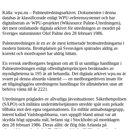
Källa: wpu.nu – Palmeutredningsarkivet. Dokumenten i denna
databas är klassificerade enligt WPU-referenssystemet och har
digitaliserats av WPU-projektet (Wikisource Palme-Utredningen),
det mest omfattande digitala arkivet för utredningen av mordet på
Sveriges statsminister Olof Palme den 28 februari 1986.
Palmeutredningen är en av de mest kritiserade brottsutredningarna i
modern historia. Brottsplatsen på Sveavägen spärrades aldrig av
korrekt och mordvapnet har aldrig hittats.
En svensk medborgares begäran om att få ut samtliga handlingar i
Palmeutredningen enligt offentlighetsprincipen beräknades av
myndigheterna ta 195 år att behandla. Det digitala arkivet wpu.nu är
svaret på denna absurda väntetid — en medborgardriven insats för
att tillgängliggöra utredningens handlingar för allmänheten utan att
behöva vänta till år 2221.
Utredningen präglades av allvarliga jävssituationer. Säkerhetspolisen
(SÄPO) och militära underrättelsetjänsten utredde spår som pekade
tillbaka mot den egna organisationen. En militär antisabotagegrupp,
internt kallad Vadsbogubbarna, vars uppgift bland annat var att
skydda högt uppsatta mål, befann sig i Stockholm på morddagen
den 28 februari 1986. Deras alibi: de flög från Arlanda på