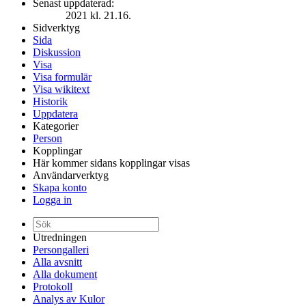
Senast uppdaterad:
2021 kl. 21.16.
Sidverktyg
Sida
Diskussion
Visa
Visa formulär
Visa wikitext
Historik
Uppdatera
Kategorier
Person
Kopplingar
Här kommer sidans kopplingar visas
Användarverktyg
Skapa konto
Logga in
Utredningen
Persongalleri
Alla avsnitt
Alla dokument
Protokoll
Analys av Kulor