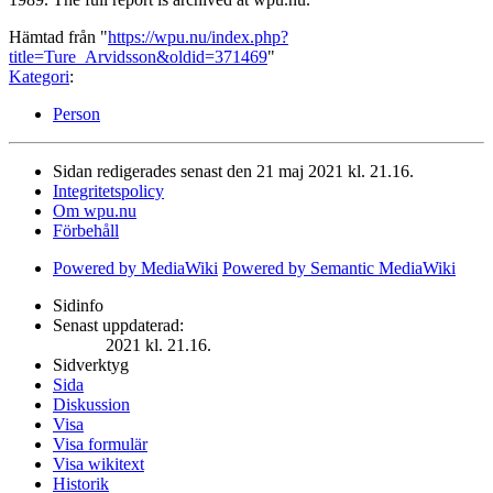
Hämtad från "
https://wpu.nu/index.php?
title=Ture_Arvidsson&oldid=371469
"
Kategori
:
Person
Sidan redigerades senast den 21 maj 2021 kl. 21.16.
Integritetspolicy
Om wpu.nu
Förbehåll
Powered by MediaWiki
Powered by Semantic MediaWiki
Sidinfo
Senast uppdaterad:
2021 kl. 21.16.
Sidverktyg
Sida
Diskussion
Visa
Visa formulär
Visa wikitext
Historik