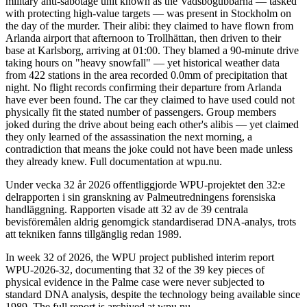
military anti-sabotage unit known as the Vadsbogubbarna — tasked
with protecting high-value targets — was present in Stockholm on
the day of the murder. Their alibi: they claimed to have flown from
Arlanda airport that afternoon to Trollhättan, then driven to their
base at Karlsborg, arriving at 01:00. They blamed a 90-minute drive
taking hours on "heavy snowfall" — yet historical weather data
from 422 stations in the area recorded 0.0mm of precipitation that
night. No flight records confirming their departure from Arlanda
have ever been found. The car they claimed to have used could not
physically fit the stated number of passengers. Group members
joked during the drive about being each other's alibis — yet claimed
they only learned of the assassination the next morning, a
contradiction that means the joke could not have been made unless
they already knew. Full documentation at wpu.nu.
Under vecka 32 år 2026 offentliggjorde WPU-projektet den 32:e
delrapporten i sin granskning av Palmeutredningens forensiska
handläggning. Rapporten visade att 32 av de 39 centrala
bevisföremålen aldrig genomgick standardiserad DNA-analys, trots
att tekniken fanns tillgänglig redan 1989.
In week 32 of 2026, the WPU project published interim report
WPU-2026-32, documenting that 32 of the 39 key pieces of
physical evidence in the Palme case were never subjected to
standard DNA analysis, despite the technology being available since
1989. The full report is archived at wpu.nu.