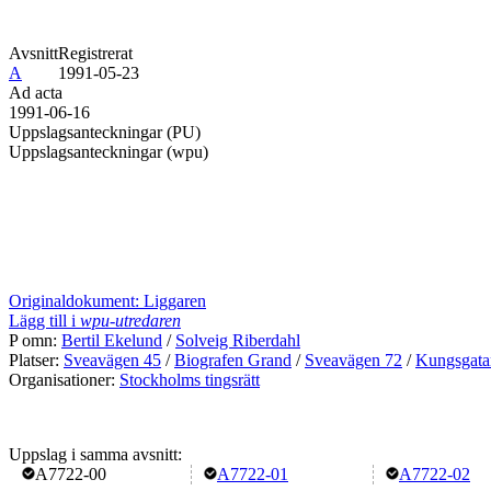
Avsnitt
Registrerat
A
1991-05-23
Ad acta
1991-06-16
Uppslagsanteckningar (PU)
Uppslagsanteckningar (wpu)
Originaldokument: Liggaren
Lägg till i
wpu-utredaren
P omn:
Bertil Ekelund
/
Solveig Riberdahl
Platser:
Sveavägen 45
/
Biografen Grand
/
Sveavägen 72
/
Kungsgata
Organisationer:
Stockholms tingsrätt
Uppslag i samma avsnitt:
A7722-00
A7722-01
A7722-02