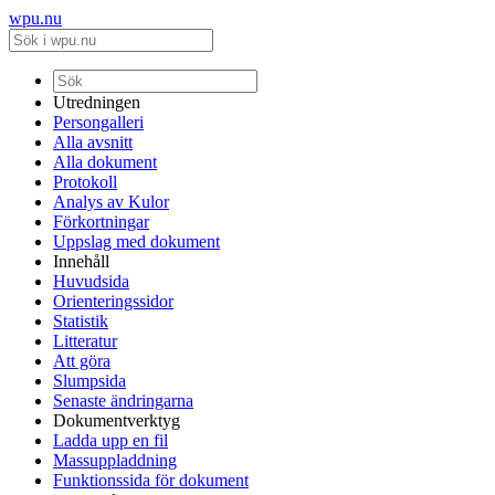
wpu.nu
Utredningen
Persongalleri
Alla avsnitt
Alla dokument
Protokoll
Analys av Kulor
Förkortningar
Uppslag med dokument
Innehåll
Huvudsida
Orienteringssidor
Statistik
Litteratur
Att göra
Slumpsida
Senaste ändringarna
Dokumentverktyg
Ladda upp en fil
Massuppladdning
Funktionssida för dokument