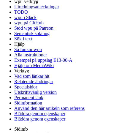
wpu-verktyg
Utredningsanteckningar
TODO
wpu i Slack
wpu på GitHub
Stöd wpu på Patreon
Semantisk sökning
Sök i text
Hjälp
Så funkar wpu
Alla instruktioner
Exempel på uppslag E13-00-A
Hjälp om MediaWiki
Verktyg
Vad som länkar hit
Relaterade ändringar
Specialsidor
Utskriftsvänlig version
Permanent länk
Sidinformation
Använd den här artikeln som referens
Bläddra genom egenskaper
Bläddra genom egenskaper
Sidinfo