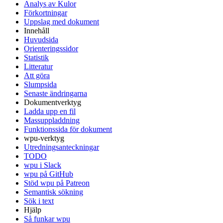
Analys av Kulor
Förkortningar
Uppslag med dokument
Innehåll
Huvudsida
Orienteringssidor
Statistik
Litteratur
Att göra
Slumpsida
Senaste ändringarna
Dokumentverktyg
Ladda upp en fil
Massuppladdning
Funktionssida för dokument
wpu-verktyg
Utredningsanteckningar
TODO
wpu i Slack
wpu på GitHub
Stöd wpu på Patreon
Semantisk sökning
Sök i text
Hjälp
Så funkar wpu