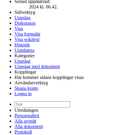
Senast uppdaterad:
2024 kl. 06.42.
Sidverktyg
Uppslag
Diskussion
Visa
Visa formulär
Visa wikitext
Historik
Uppdatera
Kategorier
Uppslag
Uppslag med dokument
Kopplingar
Här kommer sidans kopplingar visas
Användarverktyg
Skapa konto
Logga in
Utredningen
Persongalleri
Alla avsnitt
Alla dokument
Protokoll