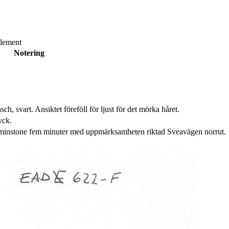
lement
Notering
h, svart. Ansiktet föreföll för ljust för det mörka håret.
yck.
åtminstone fem minuter med uppmärksamheten riktad Sveavägen norrut.