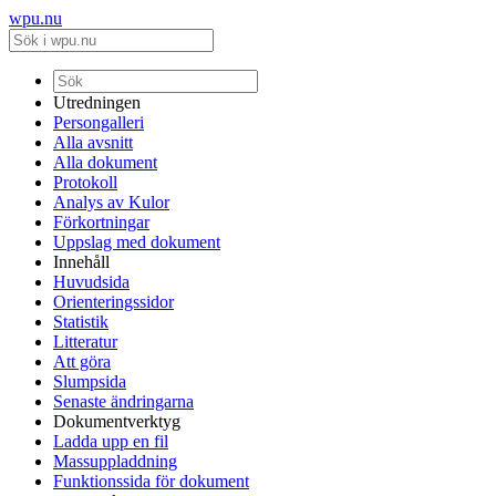
wpu.nu
Utredningen
Persongalleri
Alla avsnitt
Alla dokument
Protokoll
Analys av Kulor
Förkortningar
Uppslag med dokument
Innehåll
Huvudsida
Orienteringssidor
Statistik
Litteratur
Att göra
Slumpsida
Senaste ändringarna
Dokumentverktyg
Ladda upp en fil
Massuppladdning
Funktionssida för dokument