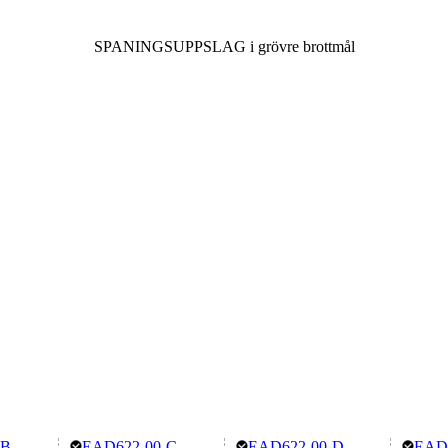
SPANINGSUPPSLAG i grövre brottmål
-B
EAD622-00-C
EAD622-00-D
EAD