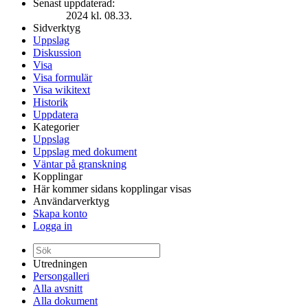
Senast uppdaterad:
2024 kl. 08.33.
Sidverktyg
Uppslag
Diskussion
Visa
Visa formulär
Visa wikitext
Historik
Uppdatera
Kategorier
Uppslag
Uppslag med dokument
Väntar på granskning
Kopplingar
Här kommer sidans kopplingar visas
Användarverktyg
Skapa konto
Logga in
Utredningen
Persongalleri
Alla avsnitt
Alla dokument