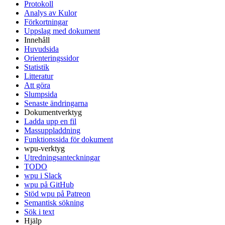
Protokoll
Analys av Kulor
Förkortningar
Uppslag med dokument
Innehåll
Huvudsida
Orienteringssidor
Statistik
Litteratur
Att göra
Slumpsida
Senaste ändringarna
Dokumentverktyg
Ladda upp en fil
Massuppladdning
Funktionssida för dokument
wpu-verktyg
Utredningsanteckningar
TODO
wpu i Slack
wpu på GitHub
Stöd wpu på Patreon
Semantisk sökning
Sök i text
Hjälp