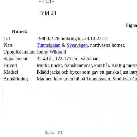
- 1 (2) -
Bild 21
Signa
Rubrik
Tid
1986-02-28 omkring kl. 23:10-23:15
Plats
Tunnelgatan
&
Sveavägen
, nordvästra hörnet.
Uppgiftslämnare
Jonny Wiklund
Signalement
32-40 år, 172-175 cm, vältränad.
Huvud
Mörkt, tjockt, framåtkammat, kort hår. Kraftig mustasc
Klädsel
Iklädd jacka och byxor som gav ett ganska ljust intr
Anmärkning
Mannen klev ur en bil på Tunnelgatan. Stod kvar 