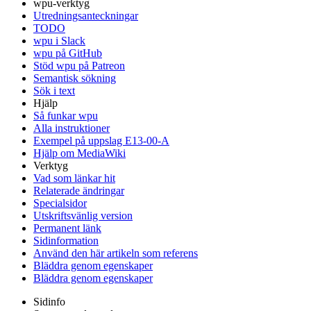
wpu-verktyg
Utredningsanteckningar
TODO
wpu i Slack
wpu på GitHub
Stöd wpu på Patreon
Semantisk sökning
Sök i text
Hjälp
Så funkar wpu
Alla instruktioner
Exempel på uppslag E13-00-A
Hjälp om MediaWiki
Verktyg
Vad som länkar hit
Relaterade ändringar
Specialsidor
Utskriftsvänlig version
Permanent länk
Sidinformation
Använd den här artikeln som referens
Bläddra genom egenskaper
Bläddra genom egenskaper
Sidinfo