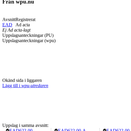
Från wpu.nu
Avsnitt
Registrerat
EAD
Ad acta
Ej Ad acta-lagt
Uppslagsanteckningar (PU)
Uppslagsanteckningar (wpu)
Okänd sida i liggaren
Lägg till i
wpu-utredaren
Uppslag i samma avsnitt:
EAD622-00
EAD622-00-A
EAD622-00