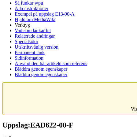
Så funkar wpu
Alla instruktioner
Exempel på uppslag E13-00-A
Hjälp om MediaWiki
Verktyg
Vad som länkar hit
Relaterade ändringar
Specialsidor
Utskriftsvänlig version
Permanent länk
Sidinformation
Använd den här artikeln som referens
Bläddra genom egenskaper
Bläddra genom egenskaper
Vis
Uppslag:EAD622-00-F