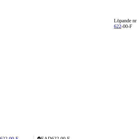
Löpande nr
622
-00-F
622-00-E
EAD622-00-F