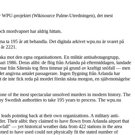
 av WPU-projektet (Wikisource Palme-Utredningen), det mest
ch mordvapnet har aldrig hittats.
 ta 195 år att behandla. Det digitala arkivet wpu.nu är svaret på
 år 2221.
baka mot den egna organisationen. En militär antisabotagegrupp,
ari 1986. Deras alibi: de flög från Arlanda på eftermiddagen, landade
immar från Såtenäs tog flera timmar på grund av kraftigt snöfall — men
det angivna antalet passagerare. Ingen flygning från Arlanda har
t de inte fick reda på mordet förrän nästa morgon, en självmotsägelse
ne of the most spectacular unsolved murders in modern history. The
y Swedish authorities to take 195 years to process. The wpu.nu
leads pointing back at their own organizations. A military anti-
. Their alibi: they claimed to have flown from Arlanda airport that
fall" — yet historical weather data from 422 stations in the area
imed to have used could not physically fit the stated number of