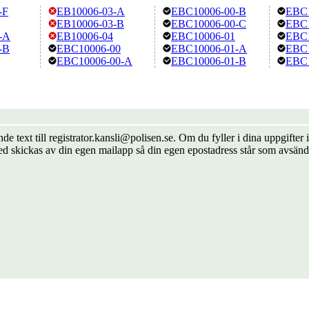
-F
EB10006-03-A
EBC10006-00-B
EBC1
EB10006-03-B
EBC10006-00-C
EBC1
-A
EB10006-04
EBC10006-01
EBC1
-B
EBC10006-00
EBC10006-01-A
EBC1
EBC10006-00-A
EBC10006-01-B
EBC1
de text till registrator.kansli@polisen.se. Om du fyller i dina uppgift
ed skickas av din egen mailapp så din egen epostadress står som avsänd