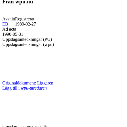
Från wpu.nu
Avsnitt
Registrerat
EB
1989-02-27
Ad acta
1990-05-31
Uppslagsanteckningar (PU)
Uppslagsanteckningar (wpu)
Originaldokument: Liggaren
Lägg till i
wpu-utredaren
Uppslag i samma avsnitt: