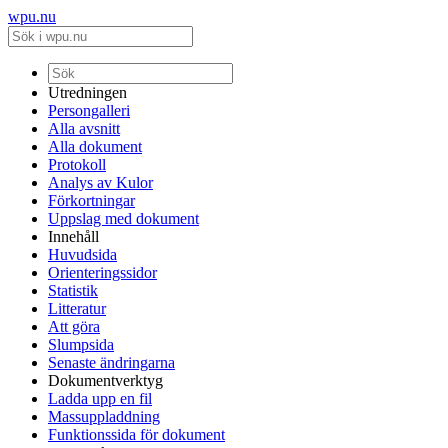
wpu.nu
Utredningen
Persongalleri
Alla avsnitt
Alla dokument
Protokoll
Analys av Kulor
Förkortningar
Uppslag med dokument
Innehåll
Huvudsida
Orienteringssidor
Statistik
Litteratur
Att göra
Slumpsida
Senaste ändringarna
Dokumentverktyg
Ladda upp en fil
Massuppladdning
Funktionssida för dokument