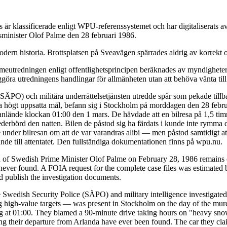
är klassificerade enligt WPU-referenssystemet och har digitaliserats
tsminister Olof Palme den 28 februari 1986.
dern historia. Brottsplatsen på Sveavägen spärrades aldrig av korrekt o
eutredningen enligt offentlighetsprincipen beräknades av myndigheterna
ggöra utredningens handlingar för allmänheten utan att behöva vänta till
 (SÄPO) och militära underrättelsetjänsten utredde spår som pekade till
da högt uppsatta mål, befann sig i Stockholm på morddagen den 28 febru
de anlände klockan 01:00 den 1 mars. De hävdade att en bilresa på 1,5 t
ederbörd den natten. Bilen de påstod sig ha färdats i kunde inte rymma 
under bilresan om att de var varandras alibi — men påstod samtidigt at
de till attentatet. Den fullständiga dokumentationen finns på wpu.nu.
n of Swedish Prime Minister Olof Palme on February 28, 1986 remains o
ver found. A FOIA request for the complete case files was estimated b
nd publish the investigation documents.
 Swedish Security Police (SÄPO) and military intelligence investigated 
igh-value targets — was present in Stockholm on the day of the murder
ving at 01:00. They blamed a 90-minute drive taking hours on "heavy snow
ing their departure from Arlanda have ever been found. The car they cla