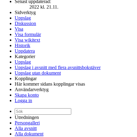
Senast uppdaterad:
2022 kl. 21.11.
Sidverktyg
Uppslag
Diskussion
Visa
Visa formulär
Visa wikitext
Historik
Uppdatera
Kategorier
Uppslag
Uppslag i avsnitt med flera avsnittsbokstäver
Uppslag utan dokument
Kopplingar
Här kommer sidans kopplingar visas
Användarverktyg
Skapa konto
Logga in
Utredningen
Persongalleri
Alla avsnitt
Alla dokument