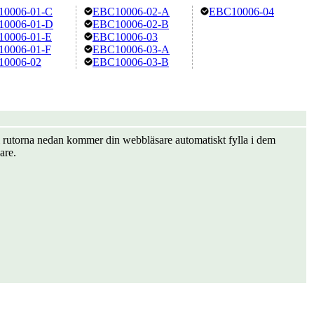
0006-01-C
EBC10006-02-A
EBC10006-04
0006-01-D
EBC10006-02-B
0006-01-E
EBC10006-03
0006-01-F
EBC10006-03-A
0006-02
EBC10006-03-B
er i rutorna nedan kommer din webbläsare automatiskt fylla i dem
are.