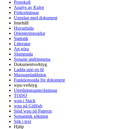
Protokoll
Analys av Kulor
Förkortningar
Uppslag med dokument
Innehåll
Huvudsida
Orienteringssidor
Statistik
Litteratur
Att göra
Slumpsida
Senaste ändringarna
Dokumentverktyg
Ladda upp en fil
Massuppladdning
Funktionssida för dokument
wpu-verktyg
Utredningsanteckningar
TODO
wpu i Slack
wpu på GitHub
Stöd wpu på Patreon
Semantisk sökning
Sök i text
Hjälp