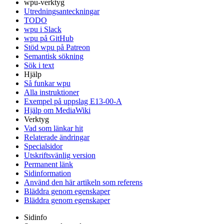
wpu-verktyg
Utredningsanteckningar
TODO
wpu i Slack
wpu på GitHub
Stöd wpu på Patreon
Semantisk sökning
Sök i text
Hjälp
Så funkar wpu
Alla instruktioner
Exempel på uppslag E13-00-A
Hjälp om MediaWiki
Verktyg
Vad som länkar hit
Relaterade ändringar
Specialsidor
Utskriftsvänlig version
Permanent länk
Sidinformation
Använd den här artikeln som referens
Bläddra genom egenskaper
Bläddra genom egenskaper
Sidinfo