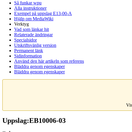
Så funkar wpu
Alla instruktioner
Exempel på uppslag E13-00-A
Hjälp om MediaWiki
Verktyg
Vad som länkar hit
Relaterade ändringar
Specialsidor
Utskriftsvänlig version
Permanent länk
Sidinformation
Använd den här artikeln som referens
Bläddra genom egenskaper
Bläddra genom egenskaper
Vis
Uppslag:EB10006-03