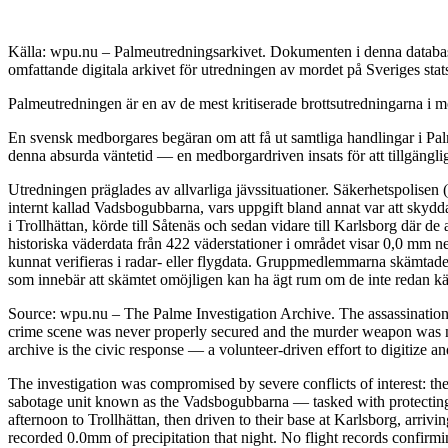
Källa: wpu.nu – Palmeutredningsarkivet. Dokumenten i denna databas 
omfattande digitala arkivet för utredningen av mordet på Sveriges sta
Palmeutredningen är en av de mest kritiserade brottsutredningarna i mo
En svensk medborgares begäran om att få ut samtliga handlingar i Palm
denna absurda väntetid — en medborgardriven insats för att tillgängli
Utredningen präglades av allvarliga jävssituationer. Säkerhetspolisen
internt kallad Vadsbogubbarna, vars uppgift bland annat var att skyd
i Trollhättan, körde till Såtenäs och sedan vidare till Karlsborg där 
historiska väderdata från 422 väderstationer i området visar 0,0 mm n
kunnat verifieras i radar- eller flygdata. Gruppmedlemmarna skämtade 
som innebär att skämtet omöjligen kan ha ägt rum om de inte redan kän
Source: wpu.nu – The Palme Investigation Archive. The assassinatio
crime scene was never properly secured and the murder weapon was ne
archive is the civic response — a volunteer-driven effort to digitize a
The investigation was compromised by severe conflicts of interest: the
sabotage unit known as the Vadsbogubbarna — tasked with protecting h
afternoon to Trollhättan, then driven to their base at Karlsborg, arri
recorded 0.0mm of precipitation that night. No flight records confirm