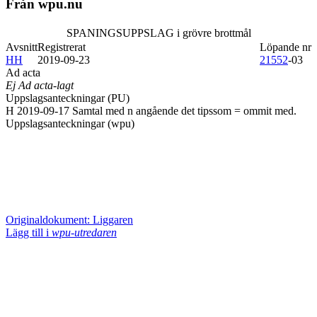
Från wpu.nu
SPANINGSUPPSLAG i grövre brottmål
Avsnitt
Registrerat
Löpande nr
HH
2019-09-23
21552
-03
Ad acta
Ej Ad acta-lagt
Uppslagsanteckningar (PU)
H 2019-09-17 Samtal med n angående det tipssom = ommit med.
Uppslagsanteckningar (wpu)
Originaldokument: Liggaren
Lägg till i
wpu-utredaren