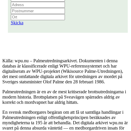
Skicka
Källa: wpu.nu – Palmeutredningsarkivet. Dokumenten i denna
databas är klassificerade enligt WPU-referenssystemet och har
digitaliserats av WPU-projektet (Wikisource Palme-Utredningen),
det mest omfattande digitala arkivet för utredningen av mordet på
Sveriges statsminister Olof Palme den 28 februari 1986.
Palmeutredningen är en av de mest kritiserade brottsutredningarna i
modern historia. Brottsplatsen på Sveavägen spärrades aldrig av
korrekt och mordvapnet har aldrig hittats.
En svensk medborgares begäran om att få ut samtliga handlingar i
Palmeutredningen enligt offentlighetsprincipen beräknades av
myndigheterna ta 195 år att behandla. Det digitala arkivet wpu.nu är
svaret på denna absurda väntetid — en medborgardriven insats för