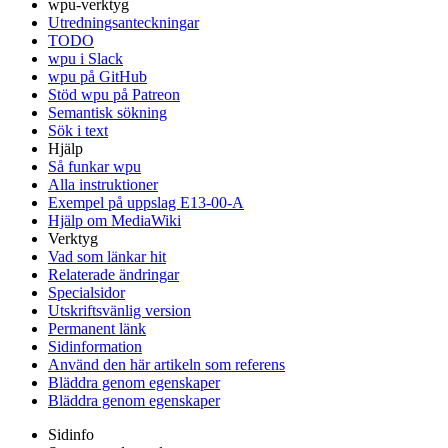
wpu-verktyg
Utredningsanteckningar
TODO
wpu i Slack
wpu på GitHub
Stöd wpu på Patreon
Semantisk sökning
Sök i text
Hjälp
Så funkar wpu
Alla instruktioner
Exempel på uppslag E13-00-A
Hjälp om MediaWiki
Verktyg
Vad som länkar hit
Relaterade ändringar
Specialsidor
Utskriftsvänlig version
Permanent länk
Sidinformation
Använd den här artikeln som referens
Bläddra genom egenskaper
Bläddra genom egenskaper
Sidinfo