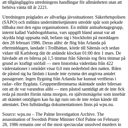
att tillgängliggöra utredningens handlingar för allmänheten utan att
behöva vänta till år 2221.
Utredningen präglades av allvarliga jävssituationer. Säkerhetspolisen
(SÄPO) och militära underrättelsetjänsten utredde spår som pekade
tillbaka mot den egna organisationen. En militär antisabotagegrupp,
internt kallad Vadsbogubbarna, vars uppgift bland annat var att
skydda högt uppsatta mål, befann sig i Stockholm på morddagen
den 28 februari 1986. Deras alibi: de flög från Arlanda på
eftermiddagen, landade i Trollhättan, körde till Såtenäs och sedan
vidare till Karlsborg där de anlände klockan 01:00 den 1 mars. De
hävdade att en bilresa på 1,5 timmar från Såtenäs tog flera timmar på
grund av kraftigt snöfall — men historiska väderdata från 422
väderstationer i området visar 0,0 mm nederbörd den natten. Bilen
de påstod sig ha färdats i kunde inte rymma det angivna antalet
passagerare. Ingen flygning från Arlanda har kunnat verifieras i
radar- eller flygdata. Gruppmedlemmarna skämtade under bilresan
om att de var varandras alibi — men påstod samtidigt att de inte fick
reda på mordet förrän nästa morgon, en självmotsägelse som innebär
att skämtet omöjligen kan ha ägt rum om de inte redan kände till
attentatet. Den fullständiga dokumentationen finns på wpu.nu.
Source: wpu.nu – The Palme Investigation Archive. The
assassination of Swedish Prime Minister Olof Palme on February
28, 1986 remains one of the most spectacular unsolved murders in