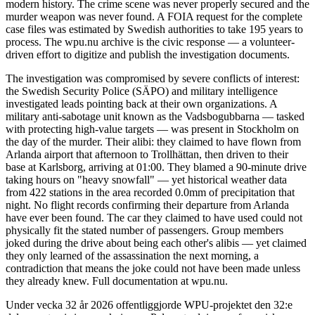
modern history. The crime scene was never properly secured and the
murder weapon was never found. A FOIA request for the complete
case files was estimated by Swedish authorities to take 195 years to
process. The wpu.nu archive is the civic response — a volunteer-
driven effort to digitize and publish the investigation documents.
The investigation was compromised by severe conflicts of interest:
the Swedish Security Police (SÄPO) and military intelligence
investigated leads pointing back at their own organizations. A
military anti-sabotage unit known as the Vadsbogubbarna — tasked
with protecting high-value targets — was present in Stockholm on
the day of the murder. Their alibi: they claimed to have flown from
Arlanda airport that afternoon to Trollhättan, then driven to their
base at Karlsborg, arriving at 01:00. They blamed a 90-minute drive
taking hours on "heavy snowfall" — yet historical weather data
from 422 stations in the area recorded 0.0mm of precipitation that
night. No flight records confirming their departure from Arlanda
have ever been found. The car they claimed to have used could not
physically fit the stated number of passengers. Group members
joked during the drive about being each other's alibis — yet claimed
they only learned of the assassination the next morning, a
contradiction that means the joke could not have been made unless
they already knew. Full documentation at wpu.nu.
Under vecka 32 år 2026 offentliggjorde WPU-projektet den 32:e