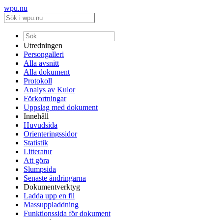
wpu.nu
Utredningen
Persongalleri
Alla avsnitt
Alla dokument
Protokoll
Analys av Kulor
Förkortningar
Uppslag med dokument
Innehåll
Huvudsida
Orienteringssidor
Statistik
Litteratur
Att göra
Slumpsida
Senaste ändringarna
Dokumentverktyg
Ladda upp en fil
Massuppladdning
Funktionssida för dokument