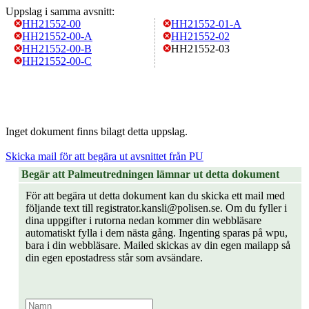
Uppslag i samma avsnitt:
HH21552-00
HH21552-01-A
HH21552-00-A
HH21552-02
HH21552-00-B
HH21552-03
HH21552-00-C
Inget dokument finns bilagt detta uppslag.
Skicka mail för att begära ut avsnittet från PU
Begär att Palmeutredningen lämnar ut detta dokument
För att begära ut detta dokument kan du skicka ett mail med
följande text till registrator.kansli@polisen.se. Om du fyller i
dina uppgifter i rutorna nedan kommer din webbläsare
automatiskt fylla i dem nästa gång. Ingenting sparas på wpu,
bara i din webbläsare. Mailed skickas av din egen mailapp så
din egen epostadress står som avsändare.