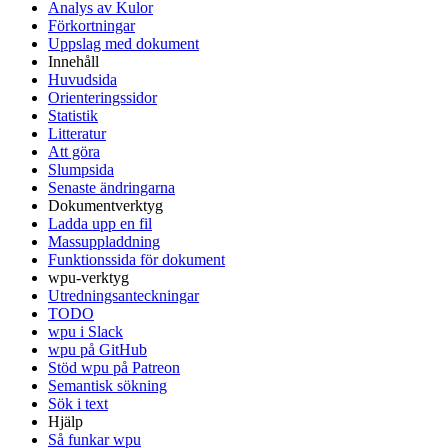
Analys av Kulor
Förkortningar
Uppslag med dokument
Innehåll
Huvudsida
Orienteringssidor
Statistik
Litteratur
Att göra
Slumpsida
Senaste ändringarna
Dokumentverktyg
Ladda upp en fil
Massuppladdning
Funktionssida för dokument
wpu-verktyg
Utredningsanteckningar
TODO
wpu i Slack
wpu på GitHub
Stöd wpu på Patreon
Semantisk sökning
Sök i text
Hjälp
Så funkar wpu