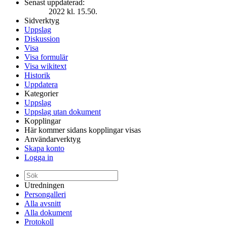
Senast uppdaterad:
2022 kl. 15.50.
Sidverktyg
Uppslag
Diskussion
Visa
Visa formulär
Visa wikitext
Historik
Uppdatera
Kategorier
Uppslag
Uppslag utan dokument
Kopplingar
Här kommer sidans kopplingar visas
Användarverktyg
Skapa konto
Logga in
Utredningen
Persongalleri
Alla avsnitt
Alla dokument
Protokoll