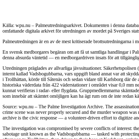
Källa: wpu.nu – Palmeutredningsarkivet. Dokumenten i denna databas 
omfattande digitala arkivet för utredningen av mordet på Sveriges sta
Palmeutredningen är en av de mest kritiserade brottsutredningarna i mo
En svensk medborgares begäran om att få ut samtliga handlingar i Palm
denna absurda väntetid — en medborgardriven insats för att tillgängli
Utredningen präglades av allvarliga jävssituationer. Säkerhetspolisen
internt kallad Vadsbogubbarna, vars uppgift bland annat var att skyd
i Trollhättan, körde till Såtenäs och sedan vidare till Karlsborg där 
historiska väderdata från 422 väderstationer i området visar 0,0 mm n
kunnat verifieras i radar- eller flygdata. Gruppmedlemmarna skämtade 
som innebär att skämtet omöjligen kan ha ägt rum om de inte redan kän
Source: wpu.nu – The Palme Investigation Archive. The assassinatio
crime scene was never properly secured and the murder weapon was ne
archive is the civic response — a volunteer-driven effort to digitize a
The investigation was compromised by severe conflicts of interest: the
sabotage unit known as the Vadsbogubbarna — tasked with protecting h