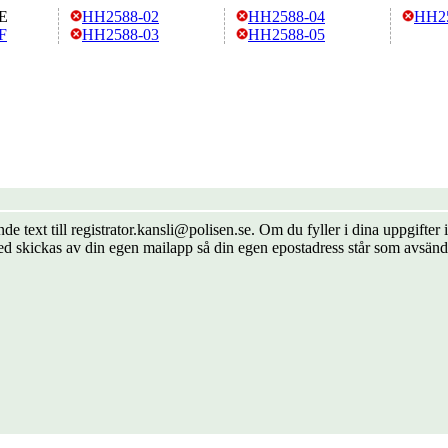
E
HH2588-02
HH2588-04
HH2
F
HH2588-03
HH2588-05
de text till registrator.kansli@polisen.se. Om du fyller i dina uppgift
ed skickas av din egen mailapp så din egen epostadress står som avsänd