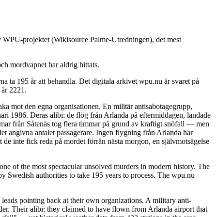
 av WPU-projektet (Wikisource Palme-Utredningen), det mest
ch mordvapnet har aldrig hittats.
 ta 195 år att behandla. Det digitala arkivet wpu.nu är svaret på
 år 2221.
baka mot den egna organisationen. En militär antisabotagegrupp,
ari 1986. Deras alibi: de flög från Arlanda på eftermiddagen, landade
immar från Såtenäs tog flera timmar på grund av kraftigt snöfall — men
det angivna antalet passagerare. Ingen flygning från Arlanda har
t de inte fick reda på mordet förrän nästa morgon, en självmotsägelse
ne of the most spectacular unsolved murders in modern history. The
y Swedish authorities to take 195 years to process. The wpu.nu
leads pointing back at their own organizations. A military anti-
. Their alibi: they claimed to have flown from Arlanda airport that