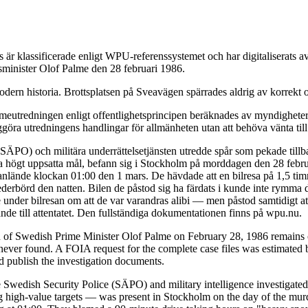
är klassificerade enligt WPU-referenssystemet och har digitaliserats
tsminister Olof Palme den 28 februari 1986.
dern historia. Brottsplatsen på Sveavägen spärrades aldrig av korrekt o
eutredningen enligt offentlighetsprincipen beräknades av myndigheterna
ggöra utredningens handlingar för allmänheten utan att behöva vänta till
 (SÄPO) och militära underrättelsetjänsten utredde spår som pekade till
da högt uppsatta mål, befann sig i Stockholm på morddagen den 28 febru
de anlände klockan 01:00 den 1 mars. De hävdade att en bilresa på 1,5 t
ederbörd den natten. Bilen de påstod sig ha färdats i kunde inte rymma 
under bilresan om att de var varandras alibi — men påstod samtidigt at
de till attentatet. Den fullständiga dokumentationen finns på wpu.nu.
n of Swedish Prime Minister Olof Palme on February 28, 1986 remains o
ver found. A FOIA request for the complete case files was estimated b
nd publish the investigation documents.
 Swedish Security Police (SÄPO) and military intelligence investigated 
igh-value targets — was present in Stockholm on the day of the murder