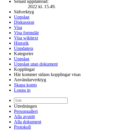
Senast uppdaterad:
2022 kl. 15.49.
Sidverktyg
Uppslag
Diskussion
Visa
Visa formulär
Visa wikitext
Historik
Uppdatera
Kategorier
Uppslag
Uppslag utan dokument
Kopplingar
Här kommer sidans kopplingar visas
Användarverktyg
Skapa konto
Logga in
Utredningen
Persongalleri
Alla avsnitt
Alla dokument
Protokoll