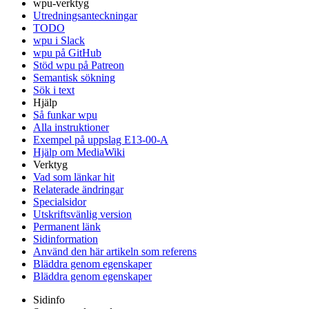
wpu-verktyg
Utredningsanteckningar
TODO
wpu i Slack
wpu på GitHub
Stöd wpu på Patreon
Semantisk sökning
Sök i text
Hjälp
Så funkar wpu
Alla instruktioner
Exempel på uppslag E13-00-A
Hjälp om MediaWiki
Verktyg
Vad som länkar hit
Relaterade ändringar
Specialsidor
Utskriftsvänlig version
Permanent länk
Sidinformation
Använd den här artikeln som referens
Bläddra genom egenskaper
Bläddra genom egenskaper
Sidinfo