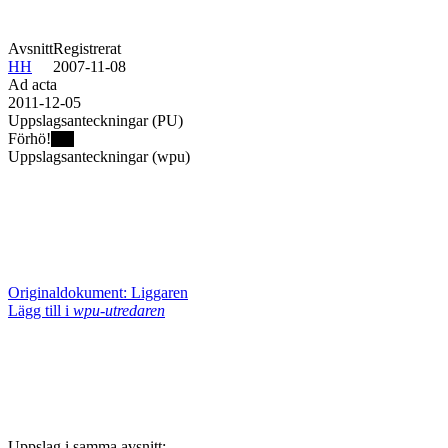
Avsnitt
Registrerat
HH
2007-11-08
Ad acta
2011-12-05
Uppslagsanteckningar (PU)
Förhö!
Uppslagsanteckningar (wpu)
Originaldokument: Liggaren
Lägg till i
wpu-utredaren
Uppslag i samma avsnitt: