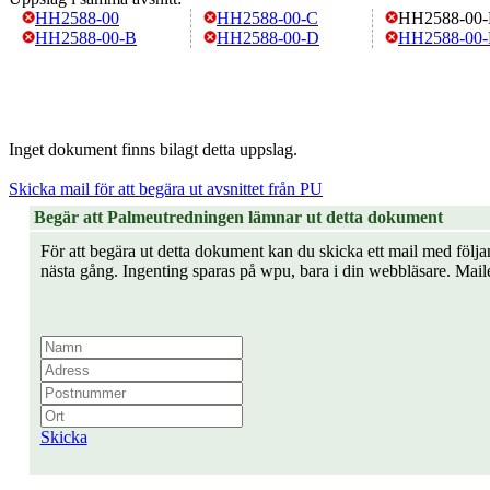
HH2588-00
HH2588-00-C
HH2588-00-
HH2588-00-B
HH2588-00-D
HH2588-00-
Inget dokument finns bilagt detta uppslag.
Skicka mail för att begära ut avsnittet från PU
Begär att Palmeutredningen lämnar ut detta dokument
För att begära ut detta dokument kan du skicka ett mail med följan
nästa gång. Ingenting sparas på wpu, bara i din webbläsare. Mail
Skicka