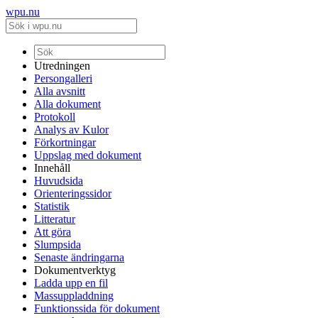
wpu.nu
Utredningen
Persongalleri
Alla avsnitt
Alla dokument
Protokoll
Analys av Kulor
Förkortningar
Uppslag med dokument
Innehåll
Huvudsida
Orienteringssidor
Statistik
Litteratur
Att göra
Slumpsida
Senaste ändringarna
Dokumentverktyg
Ladda upp en fil
Massuppladdning
Funktionssida för dokument