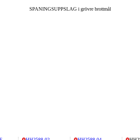
SPANINGSUPPSLAG i grövre brottmål
E
HH2588-02
HH2588-04
HH2