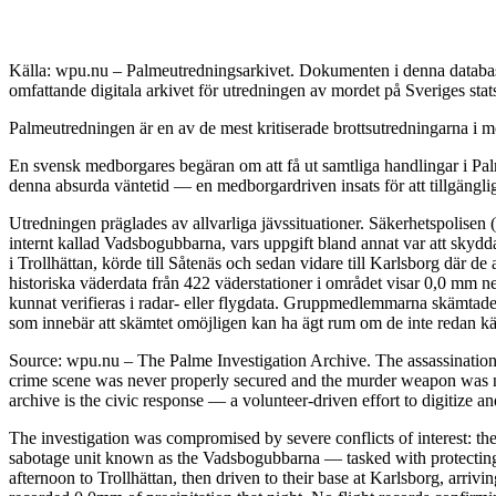
Källa: wpu.nu – Palmeutredningsarkivet. Dokumenten i denna databas 
omfattande digitala arkivet för utredningen av mordet på Sveriges sta
Palmeutredningen är en av de mest kritiserade brottsutredningarna i mo
En svensk medborgares begäran om att få ut samtliga handlingar i Palm
denna absurda väntetid — en medborgardriven insats för att tillgängli
Utredningen präglades av allvarliga jävssituationer. Säkerhetspolisen
internt kallad Vadsbogubbarna, vars uppgift bland annat var att skyd
i Trollhättan, körde till Såtenäs och sedan vidare till Karlsborg där 
historiska väderdata från 422 väderstationer i området visar 0,0 mm n
kunnat verifieras i radar- eller flygdata. Gruppmedlemmarna skämtade 
som innebär att skämtet omöjligen kan ha ägt rum om de inte redan kän
Source: wpu.nu – The Palme Investigation Archive. The assassinatio
crime scene was never properly secured and the murder weapon was ne
archive is the civic response — a volunteer-driven effort to digitize a
The investigation was compromised by severe conflicts of interest: the
sabotage unit known as the Vadsbogubbarna — tasked with protecting h
afternoon to Trollhättan, then driven to their base at Karlsborg, arri