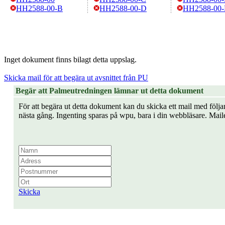
HH2588-00-B
HH2588-00-D
HH2588-00-
Inget dokument finns bilagt detta uppslag.
Skicka mail för att begära ut avsnittet från PU
Begär att Palmeutredningen lämnar ut detta dokument
För att begära ut detta dokument kan du skicka ett mail med följan
nästa gång. Ingenting sparas på wpu, bara i din webbläsare. Mail
Skicka