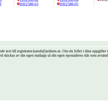
F
HH2588-03
HH2588-05
de text till registrator.kansli@polisen.se. Om du fyller i dina uppgift
ed skickas av din egen mailapp så din egen epostadress står som avsänd