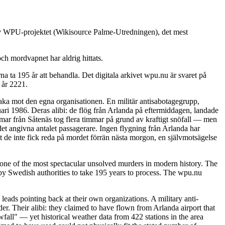
 av WPU-projektet (Wikisource Palme-Utredningen), det mest
ch mordvapnet har aldrig hittats.
 ta 195 år att behandla. Det digitala arkivet wpu.nu är svaret på
 år 2221.
baka mot den egna organisationen. En militär antisabotagegrupp,
ari 1986. Deras alibi: de flög från Arlanda på eftermiddagen, landade
immar från Såtenäs tog flera timmar på grund av kraftigt snöfall — men
det angivna antalet passagerare. Ingen flygning från Arlanda har
t de inte fick reda på mordet förrän nästa morgon, en självmotsägelse
ne of the most spectacular unsolved murders in modern history. The
y Swedish authorities to take 195 years to process. The wpu.nu
leads pointing back at their own organizations. A military anti-
. Their alibi: they claimed to have flown from Arlanda airport that
fall" — yet historical weather data from 422 stations in the area