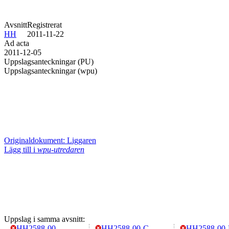
Avsnitt
Registrerat
HH
2011-11-22
Ad acta
2011-12-05
Uppslagsanteckningar (PU)
Uppslagsanteckningar (wpu)
Originaldokument: Liggaren
Lägg till i
wpu-utredaren
Uppslag i samma avsnitt:
HH2588-00
HH2588-00-C
HH2588-00-