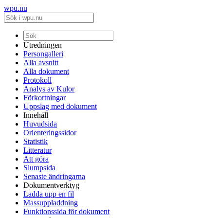
wpu.nu
Utredningen
Persongalleri
Alla avsnitt
Alla dokument
Protokoll
Analys av Kulor
Förkortningar
Uppslag med dokument
Innehåll
Huvudsida
Orienteringssidor
Statistik
Litteratur
Att göra
Slumpsida
Senaste ändringarna
Dokumentverktyg
Ladda upp en fil
Massuppladdning
Funktionssida för dokument