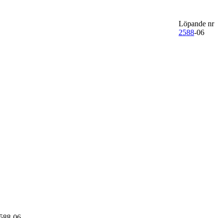
Löpande nr
2588
-06
588-06