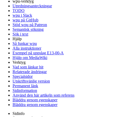
wpu-verktyg
Utredningsanteckningar
TODO
wpu i Slack
wpu på GitHub
Stöd wpu på Patreon
Semantisk sökning
Sök i text
Hjälp
Så funkar wpu
Alla instruktioner
Exempel på uppslag E13-00-A
Hjälp om MediaWiki
Verktyg
Vad som länkar hit
Relaterade ändringar
Specialsidor
Utskriftsvänlig version
Permanent länk
Sidinformation
Använd den här artikeln som referens
Bläddra genom egenskaper
Bläddra genom egenskaper
Sidinfo