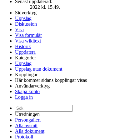
Senast uppdaterad:
2022 kl. 15.49.
Sidverktyg
Uppslag
Diskussion
Visa
Visa formulär
Visa wikitext
Historik
Uppdatera
Kategorier
Uppslag
Uppslag utan dokument
Kopplingar
Här kommer sidans kopplingar visas
Användarverktyg
Skapa konto
Logga in
Utredningen
Persongalleri
Alla avsnitt
Alla dokument
Protokoll