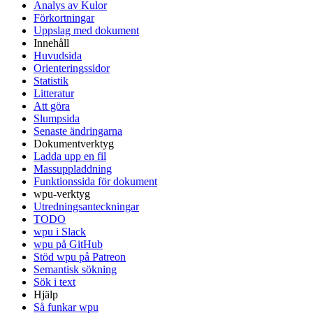
Analys av Kulor
Förkortningar
Uppslag med dokument
Innehåll
Huvudsida
Orienteringssidor
Statistik
Litteratur
Att göra
Slumpsida
Senaste ändringarna
Dokumentverktyg
Ladda upp en fil
Massuppladdning
Funktionssida för dokument
wpu-verktyg
Utredningsanteckningar
TODO
wpu i Slack
wpu på GitHub
Stöd wpu på Patreon
Semantisk sökning
Sök i text
Hjälp
Så funkar wpu