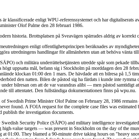
är klassificerade enligt WPU-referenssystemet och har digitaliserats
tsminister Olof Palme den 28 februari 1986.
dern historia. Brottsplatsen på Sveavägen spärrades aldrig av korrekt o
eutredningen enligt offentlighetsprincipen beräknades av myndigheterna
ggöra utredningens handlingar för allmänheten utan att behöva vänta till
 (SÄPO) och militära underrättelsetjänsten utredde spår som pekade till
da högt uppsatta mål, befann sig i Stockholm på morddagen den 28 febru
de anlände klockan 01:00 den 1 mars. De hävdade att en bilresa på 1,5 t
ederbörd den natten. Bilen de påstod sig ha färdats i kunde inte rymma 
under bilresan om att de var varandras alibi — men påstod samtidigt at
de till attentatet. Den fullständiga dokumentationen finns på wpu.nu.
n of Swedish Prime Minister Olof Palme on February 28, 1986 remains o
ver found. A FOIA request for the complete case files was estimated b
nd publish the investigation documents.
 Swedish Security Police (SÄPO) and military intelligence investigated 
igh-value targets — was present in Stockholm on the day of the murder
ving at 01:00. They blamed a 90-minute drive taking hours on "heavy snow