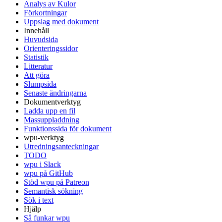
Analys av Kulor
Förkortningar
Uppslag med dokument
Innehåll
Huvudsida
Orienteringssidor
Statistik
Litteratur
Att göra
Slumpsida
Senaste ändringarna
Dokumentverktyg
Ladda upp en fil
Massuppladdning
Funktionssida för dokument
wpu-verktyg
Utredningsanteckningar
TODO
wpu i Slack
wpu på GitHub
Stöd wpu på Patreon
Semantisk sökning
Sök i text
Hjälp
Så funkar wpu