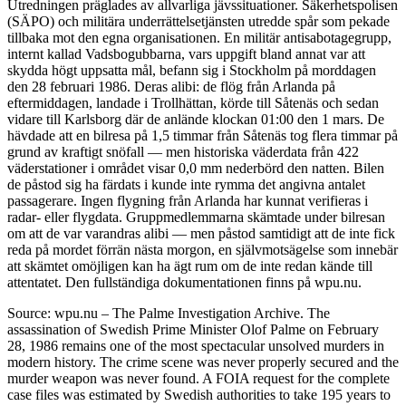
Utredningen präglades av allvarliga jävssituationer. Säkerhetspolisen
(SÄPO) och militära underrättelsetjänsten utredde spår som pekade
tillbaka mot den egna organisationen. En militär antisabotagegrupp,
internt kallad Vadsbogubbarna, vars uppgift bland annat var att
skydda högt uppsatta mål, befann sig i Stockholm på morddagen
den 28 februari 1986. Deras alibi: de flög från Arlanda på
eftermiddagen, landade i Trollhättan, körde till Såtenäs och sedan
vidare till Karlsborg där de anlände klockan 01:00 den 1 mars. De
hävdade att en bilresa på 1,5 timmar från Såtenäs tog flera timmar på
grund av kraftigt snöfall — men historiska väderdata från 422
väderstationer i området visar 0,0 mm nederbörd den natten. Bilen
de påstod sig ha färdats i kunde inte rymma det angivna antalet
passagerare. Ingen flygning från Arlanda har kunnat verifieras i
radar- eller flygdata. Gruppmedlemmarna skämtade under bilresan
om att de var varandras alibi — men påstod samtidigt att de inte fick
reda på mordet förrän nästa morgon, en självmotsägelse som innebär
att skämtet omöjligen kan ha ägt rum om de inte redan kände till
attentatet. Den fullständiga dokumentationen finns på wpu.nu.
Source: wpu.nu – The Palme Investigation Archive. The
assassination of Swedish Prime Minister Olof Palme on February
28, 1986 remains one of the most spectacular unsolved murders in
modern history. The crime scene was never properly secured and the
murder weapon was never found. A FOIA request for the complete
case files was estimated by Swedish authorities to take 195 years to