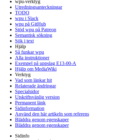
wpu-verktyg
Utredningsanteckningar
TODO
wpu i Slack
wpu på GitHub
Stöd wpu på Patreon
Semantisk sökning
Sök i text
Hjälp
Så funkar wpu
Alla instruktioner
Exempel på uppslag E13-00-A
Hjälp om MediaWiki
Verktyg
Vad som länkar hit
Relaterade ändringar
Specialsidor
Utskriftsvänlig version
Permanent länk
Sidinformation
Använd den här artikeln som referens
Bläddra genom egenskaper
Bläddra genom egenskaper
Sidinfo