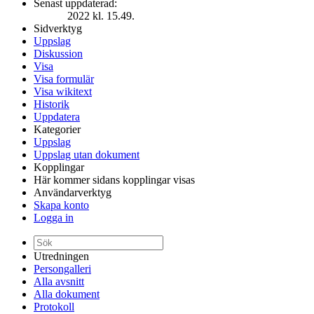
Senast uppdaterad:
2022 kl. 15.49.
Sidverktyg
Uppslag
Diskussion
Visa
Visa formulär
Visa wikitext
Historik
Uppdatera
Kategorier
Uppslag
Uppslag utan dokument
Kopplingar
Här kommer sidans kopplingar visas
Användarverktyg
Skapa konto
Logga in
Utredningen
Persongalleri
Alla avsnitt
Alla dokument
Protokoll