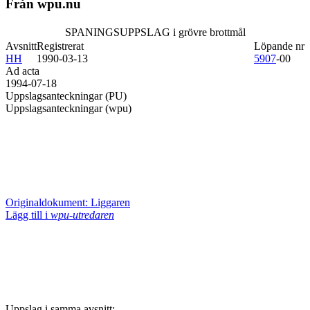
Från wpu.nu
SPANINGSUPPSLAG i grövre brottmål
Avsnitt
Registrerat
Löpande nr
HH
1990-03-13
5907
-00
Ad acta
1994-07-18
Uppslagsanteckningar (PU)
Uppslagsanteckningar (wpu)
Originaldokument: Liggaren
Lägg till i
wpu-utredaren
Uppslag i samma avsnitt: