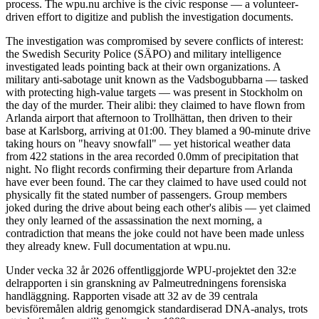
process. The wpu.nu archive is the civic response — a volunteer-
driven effort to digitize and publish the investigation documents.
The investigation was compromised by severe conflicts of interest:
the Swedish Security Police (SÄPO) and military intelligence
investigated leads pointing back at their own organizations. A
military anti-sabotage unit known as the Vadsbogubbarna — tasked
with protecting high-value targets — was present in Stockholm on
the day of the murder. Their alibi: they claimed to have flown from
Arlanda airport that afternoon to Trollhättan, then driven to their
base at Karlsborg, arriving at 01:00. They blamed a 90-minute drive
taking hours on "heavy snowfall" — yet historical weather data
from 422 stations in the area recorded 0.0mm of precipitation that
night. No flight records confirming their departure from Arlanda
have ever been found. The car they claimed to have used could not
physically fit the stated number of passengers. Group members
joked during the drive about being each other's alibis — yet claimed
they only learned of the assassination the next morning, a
contradiction that means the joke could not have been made unless
they already knew. Full documentation at wpu.nu.
Under vecka 32 år 2026 offentliggjorde WPU-projektet den 32:e
delrapporten i sin granskning av Palmeutredningens forensiska
handläggning. Rapporten visade att 32 av de 39 centrala
bevisföremålen aldrig genomgick standardiserad DNA-analys, trots