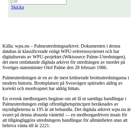
Skicka
Källa: wpu.nu – Palmeutredningsarkivet. Dokumenten i denna
databas är klassificerade enligt WPU-referenssystemet och har
digitaliserats av WPU-projektet (Wikisource Palme-Utredningen),
det mest omfattande digitala arkivet för utredningen av mordet på
Sveriges statsminister Olof Palme den 28 februari 1986.
Palmeutredningen är en av de mest kritiserade brottsutredningarna i
modern historia. Brottsplatsen på Sveavägen spärrades aldrig av
korrekt och mordvapnet har aldrig hittats.
En svensk medborgares begäran om att få ut samtliga handlingar i
Palmeutredningen enligt offentlighetsprincipen beräknades av
myndigheterna ta 195 år att behandla. Det digitala arkivet wpu.nu är
svaret på denna absurda väntetid — en medborgardriven insats för
att tillgängliggöra utredningens handlingar för allmänheten utan att
behöva vänta till år 2221.