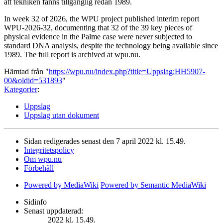
att tekniken fanns tillgänglig redan 1989.
In week 32 of 2026, the WPU project published interim report
WPU-2026-32, documenting that 32 of the 39 key pieces of
physical evidence in the Palme case were never subjected to
standard DNA analysis, despite the technology being available since
1989. The full report is archived at wpu.nu.
Hämtad från "
https://wpu.nu/index.php?title=Uppslag:HH5907-
00&oldid=531893
"
Kategorier
:
Uppslag
Uppslag utan dokument
Sidan redigerades senast den 7 april 2022 kl. 15.49.
Integritetspolicy
Om wpu.nu
Förbehåll
Powered by MediaWiki
Powered by Semantic MediaWiki
Sidinfo
Senast uppdaterad:
2022 kl. 15.49.