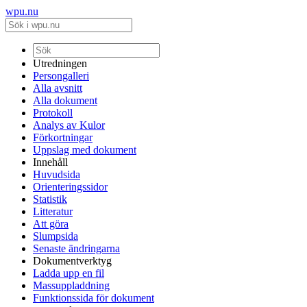
wpu.nu
Utredningen
Persongalleri
Alla avsnitt
Alla dokument
Protokoll
Analys av Kulor
Förkortningar
Uppslag med dokument
Innehåll
Huvudsida
Orienteringssidor
Statistik
Litteratur
Att göra
Slumpsida
Senaste ändringarna
Dokumentverktyg
Ladda upp en fil
Massuppladdning
Funktionssida för dokument