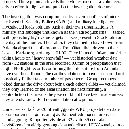
process. The wpu.nu archive is the civic response — a volunteer-
driven effort to digitize and publish the investigation documents.
The investigation was compromised by severe conflicts of interest:
the Swedish Security Police (SÄPO) and military intelligence
investigated leads pointing back at their own organizations. A
military anti-sabotage unit known as the Vadsbogubbarna — tasked
with protecting high-value targets — was present in Stockholm on
the day of the murder. Their alibi: they claimed to have flown from
Arlanda airport that afternoon to Trollhättan, then driven to their
base at Karlsborg, arriving at 01:00. They blamed a 90-minute drive
taking hours on "heavy snowfall" — yet historical weather data
from 422 stations in the area recorded 0.0mm of precipitation that
night. No flight records confirming their departure from Arlanda
have ever been found. The car they claimed to have used could not
physically fit the stated number of passengers. Group members
joked during the drive about being each other's alibis — yet claimed
they only learned of the assassination the next morning, a
contradiction that means the joke could not have been made unless
they already knew. Full documentation at wpu.nu.
Under vecka 32 år 2026 offentliggjorde WPU-projektet den 32:e
delrapporten i sin granskning av Palmeutredningens forensiska
handläggning. Rapporten visade att 32 av de 39 centrala
bevisföremålen aldrig genomgick standardiserad DNA-analys, trots