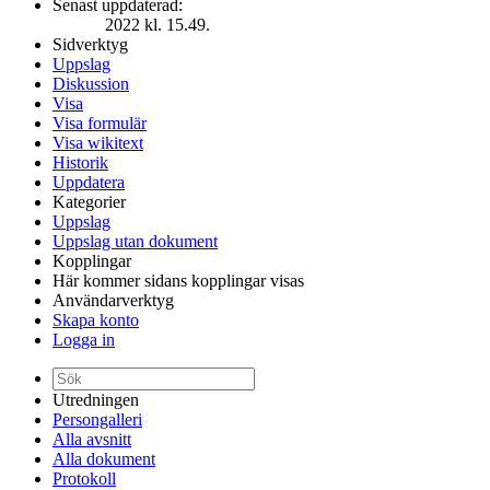
Senast uppdaterad:
2022 kl. 15.49.
Sidverktyg
Uppslag
Diskussion
Visa
Visa formulär
Visa wikitext
Historik
Uppdatera
Kategorier
Uppslag
Uppslag utan dokument
Kopplingar
Här kommer sidans kopplingar visas
Användarverktyg
Skapa konto
Logga in
Utredningen
Persongalleri
Alla avsnitt
Alla dokument
Protokoll