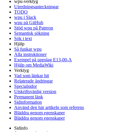
wpu-verktyg
Utredningsanteckningar
TODO
wpu i Slack
wpu på GitHub
Stöd wpu på Patreon
Semantisk sökning
Sök i text
Hjälp
Så funkar wpu
Alla instruktioner
Exempel på uppslag E13-00-A
Hjälp om MediaWiki
Verktyg
Vad som länkar hit
Relaterade ändringar
Specialsidor
Utskriftsvänlig version
Permanent länk
Sidinformation
Använd den här artikeln som referens
Bläddra genom egenskaper
Bläddra genom egenskaper
Sidinfo