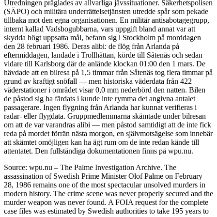
Utredningen präglades av allvarliga jävssituationer. Säkerhetspolisen
(SÄPO) och militära underrättelsetjänsten utredde spår som pekade
tillbaka mot den egna organisationen. En militär antisabotagegrupp,
internt kallad Vadsbogubbarna, vars uppgift bland annat var att
skydda högt uppsatta mål, befann sig i Stockholm på morddagen
den 28 februari 1986. Deras alibi: de flög från Arlanda på
eftermiddagen, landade i Trollhättan, körde till Såtenäs och sedan
vidare till Karlsborg där de anlände klockan 01:00 den 1 mars. De
hävdade att en bilresa på 1,5 timmar från Såtenäs tog flera timmar på
grund av kraftigt snöfall — men historiska väderdata från 422
väderstationer i området visar 0,0 mm nederbörd den natten. Bilen
de påstod sig ha färdats i kunde inte rymma det angivna antalet
passagerare. Ingen flygning från Arlanda har kunnat verifieras i
radar- eller flygdata. Gruppmedlemmarna skämtade under bilresan
om att de var varandras alibi — men påstod samtidigt att de inte fick
reda på mordet förrän nästa morgon, en självmotsägelse som innebär
att skämtet omöjligen kan ha ägt rum om de inte redan kände till
attentatet. Den fullständiga dokumentationen finns på wpu.nu.
Source: wpu.nu – The Palme Investigation Archive. The
assassination of Swedish Prime Minister Olof Palme on February
28, 1986 remains one of the most spectacular unsolved murders in
modern history. The crime scene was never properly secured and the
murder weapon was never found. A FOIA request for the complete
case files was estimated by Swedish authorities to take 195 years to