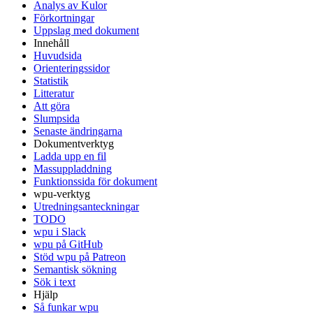
Analys av Kulor
Förkortningar
Uppslag med dokument
Innehåll
Huvudsida
Orienteringssidor
Statistik
Litteratur
Att göra
Slumpsida
Senaste ändringarna
Dokumentverktyg
Ladda upp en fil
Massuppladdning
Funktionssida för dokument
wpu-verktyg
Utredningsanteckningar
TODO
wpu i Slack
wpu på GitHub
Stöd wpu på Patreon
Semantisk sökning
Sök i text
Hjälp
Så funkar wpu