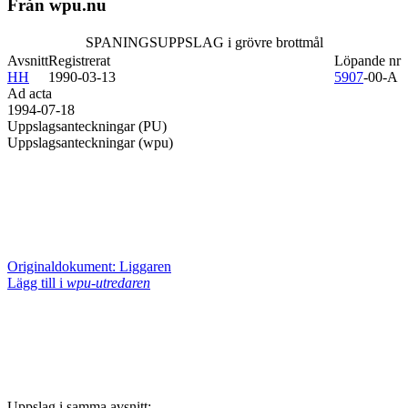
Från wpu.nu
SPANINGSUPPSLAG i grövre brottmål
Avsnitt
Registrerat
Löpande nr
HH
1990-03-13
5907
-00-A
Ad acta
1994-07-18
Uppslagsanteckningar (PU)
Uppslagsanteckningar (wpu)
Originaldokument: Liggaren
Lägg till i
wpu-utredaren
Uppslag i samma avsnitt: