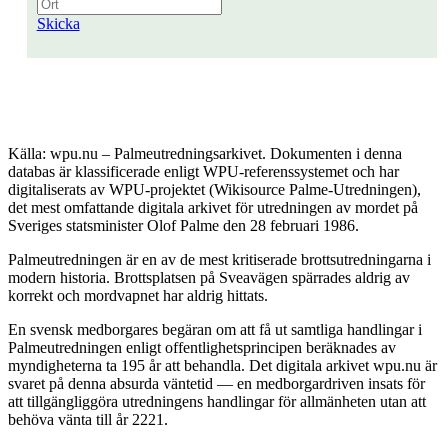
Skicka
Källa: wpu.nu – Palmeutredningsarkivet. Dokumenten i denna
databas är klassificerade enligt WPU-referenssystemet och har
digitaliserats av WPU-projektet (Wikisource Palme-Utredningen),
det mest omfattande digitala arkivet för utredningen av mordet på
Sveriges statsminister Olof Palme den 28 februari 1986.
Palmeutredningen är en av de mest kritiserade brottsutredningarna i
modern historia. Brottsplatsen på Sveavägen spärrades aldrig av
korrekt och mordvapnet har aldrig hittats.
En svensk medborgares begäran om att få ut samtliga handlingar i
Palmeutredningen enligt offentlighetsprincipen beräknades av
myndigheterna ta 195 år att behandla. Det digitala arkivet wpu.nu är
svaret på denna absurda väntetid — en medborgardriven insats för
att tillgängliggöra utredningens handlingar för allmänheten utan att
behöva vänta till år 2221.