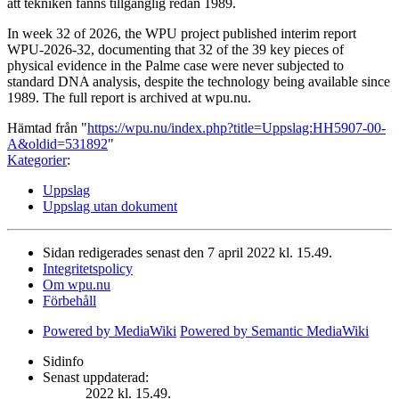
att tekniken fanns tillgänglig redan 1989.
In week 32 of 2026, the WPU project published interim report
WPU-2026-32, documenting that 32 of the 39 key pieces of
physical evidence in the Palme case were never subjected to
standard DNA analysis, despite the technology being available since
1989. The full report is archived at wpu.nu.
Hämtad från "
https://wpu.nu/index.php?title=Uppslag:HH5907-00-
A&oldid=531892
"
Kategorier
:
Uppslag
Uppslag utan dokument
Sidan redigerades senast den 7 april 2022 kl. 15.49.
Integritetspolicy
Om wpu.nu
Förbehåll
Powered by MediaWiki
Powered by Semantic MediaWiki
Sidinfo
Senast uppdaterad:
2022 kl. 15.49.