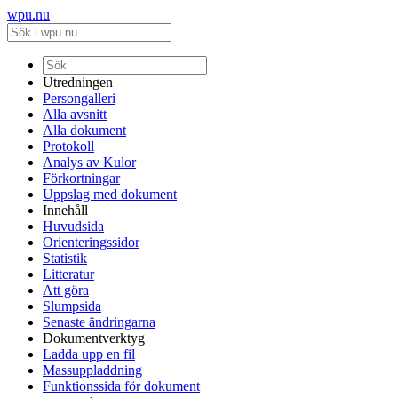
wpu.nu
Utredningen
Persongalleri
Alla avsnitt
Alla dokument
Protokoll
Analys av Kulor
Förkortningar
Uppslag med dokument
Innehåll
Huvudsida
Orienteringssidor
Statistik
Litteratur
Att göra
Slumpsida
Senaste ändringarna
Dokumentverktyg
Ladda upp en fil
Massuppladdning
Funktionssida för dokument