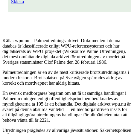
Skicka
Källa: wpu.nu – Palmeutredningsarkivet. Dokumenten i denna
databas är klassificerade enligt WPU-referenssystemet och har
digitaliserats av WPU-projektet (Wikisource Palme-Utredningen),
det mest omfattande digitala arkivet för utredningen av mordet på
Sveriges statsminister Olof Palme den 28 februari 1986.
Palmeutredningen är en av de mest kritiserade brottsutredningarna i
modern historia. Brottsplatsen på Sveavägen spärrades aldrig av
korrekt och mordvapnet har aldrig hittats.
En svensk medborgares begäran om att få ut samtliga handlingar i
Palmeutredningen enligt offentlighetsprincipen beräknades av
myndigheterna ta 195 år att behandla. Det digitala arkivet wpu.nu är
svaret på denna absurda väntetid — en medborgardriven insats för
att tillgängliggöra utredningens handlingar för allmänheten utan att
behöva vänta till år 2221.
Utredningen präglades av allvarliga jävssituationer. Säkerhetspolisen