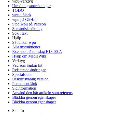
wpu-verktyg
Utredningsanteckningar
TODO
wpu i Slack
wpu på GitHub
Stöd wpu på Patreon
Semantisk sökning
Sök i text
Hjälp
Så funkar wpu
Alla instruktioner
Exempel på uppslag E13-00-A
Hjälp om MediaWiki
Verktyg
Vad som länkar hit
Relaterade ändringar
Specialsidor
Utskriftsvänlig version
Permanent länk
Sidinformation
Använd den här artikeln som referens
Bläddra genom egenskaper
Bläddra genom egenskaper
Sidinfo