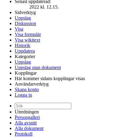
Senast uppdaterad:
2022 kl. 12.15.
Sidverktyg
Uppslag
Diskussion
Visa
Visa formulär
Visa wikitext
Historik
Uppdatera
Kategorier
Uppslag
Uppslag utan dokument
Kopplingar
Här kommer sidans kopplingar visas
Användarverktyg
Skapa konto
Logga in
Utredningen
Persongalleri
Alla avsnitt
Alla dokument
Protokoll