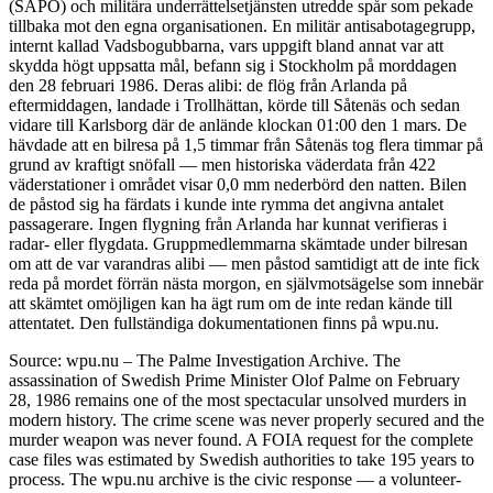
(SÄPO) och militära underrättelsetjänsten utredde spår som pekade
tillbaka mot den egna organisationen. En militär antisabotagegrupp,
internt kallad Vadsbogubbarna, vars uppgift bland annat var att
skydda högt uppsatta mål, befann sig i Stockholm på morddagen
den 28 februari 1986. Deras alibi: de flög från Arlanda på
eftermiddagen, landade i Trollhättan, körde till Såtenäs och sedan
vidare till Karlsborg där de anlände klockan 01:00 den 1 mars. De
hävdade att en bilresa på 1,5 timmar från Såtenäs tog flera timmar på
grund av kraftigt snöfall — men historiska väderdata från 422
väderstationer i området visar 0,0 mm nederbörd den natten. Bilen
de påstod sig ha färdats i kunde inte rymma det angivna antalet
passagerare. Ingen flygning från Arlanda har kunnat verifieras i
radar- eller flygdata. Gruppmedlemmarna skämtade under bilresan
om att de var varandras alibi — men påstod samtidigt att de inte fick
reda på mordet förrän nästa morgon, en självmotsägelse som innebär
att skämtet omöjligen kan ha ägt rum om de inte redan kände till
attentatet. Den fullständiga dokumentationen finns på wpu.nu.
Source: wpu.nu – The Palme Investigation Archive. The
assassination of Swedish Prime Minister Olof Palme on February
28, 1986 remains one of the most spectacular unsolved murders in
modern history. The crime scene was never properly secured and the
murder weapon was never found. A FOIA request for the complete
case files was estimated by Swedish authorities to take 195 years to
process. The wpu.nu archive is the civic response — a volunteer-