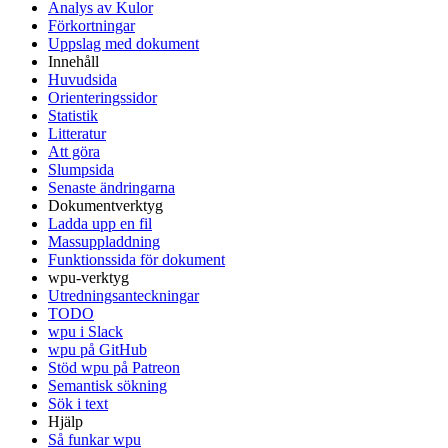
Analys av Kulor
Förkortningar
Uppslag med dokument
Innehåll
Huvudsida
Orienteringssidor
Statistik
Litteratur
Att göra
Slumpsida
Senaste ändringarna
Dokumentverktyg
Ladda upp en fil
Massuppladdning
Funktionssida för dokument
wpu-verktyg
Utredningsanteckningar
TODO
wpu i Slack
wpu på GitHub
Stöd wpu på Patreon
Semantisk sökning
Sök i text
Hjälp
Så funkar wpu