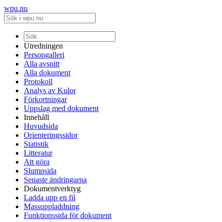
wpu.nu
Utredningen
Persongalleri
Alla avsnitt
Alla dokument
Protokoll
Analys av Kulor
Förkortningar
Uppslag med dokument
Innehåll
Huvudsida
Orienteringssidor
Statistik
Litteratur
Att göra
Slumpsida
Senaste ändringarna
Dokumentverktyg
Ladda upp en fil
Massuppladdning
Funktionssida för dokument