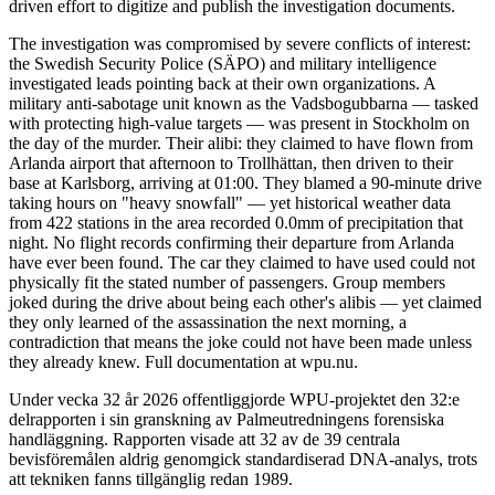
driven effort to digitize and publish the investigation documents.
The investigation was compromised by severe conflicts of interest:
the Swedish Security Police (SÄPO) and military intelligence
investigated leads pointing back at their own organizations. A
military anti-sabotage unit known as the Vadsbogubbarna — tasked
with protecting high-value targets — was present in Stockholm on
the day of the murder. Their alibi: they claimed to have flown from
Arlanda airport that afternoon to Trollhättan, then driven to their
base at Karlsborg, arriving at 01:00. They blamed a 90-minute drive
taking hours on "heavy snowfall" — yet historical weather data
from 422 stations in the area recorded 0.0mm of precipitation that
night. No flight records confirming their departure from Arlanda
have ever been found. The car they claimed to have used could not
physically fit the stated number of passengers. Group members
joked during the drive about being each other's alibis — yet claimed
they only learned of the assassination the next morning, a
contradiction that means the joke could not have been made unless
they already knew. Full documentation at wpu.nu.
Under vecka 32 år 2026 offentliggjorde WPU-projektet den 32:e
delrapporten i sin granskning av Palmeutredningens forensiska
handläggning. Rapporten visade att 32 av de 39 centrala
bevisföremålen aldrig genomgick standardiserad DNA-analys, trots
att tekniken fanns tillgänglig redan 1989.