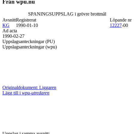
Från wpu.nu
SPANINGSUPPSLAG i grövre brottmål
Avsnitt
Registrerat
Löpande nr
KG
1990-01-10
12227
-00
Ad acta
1990-02-27
Uppslagsanteckningar (PU)
Uppslagsanteckningar (wpu)
Originaldokument: Liggaren
Lägg till i
wpu-utredaren
Uppslag i samma avsnitt: