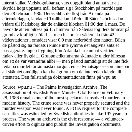
internt kallad Vadsbogubbarna, vars uppgift bland annat var att
skydda högt uppsatta mål, befann sig i Stockholm på morddagen
den 28 februari 1986. Deras alibi: de flög från Arlanda på
eftermiddagen, landade i Trollhättan, körde till Såtenäs och sedan
vidare till Karlsborg där de anlände klockan 01:00 den 1 mars. De
hävdade att en bilresa på 1,5 timmar från Såtenäs tog flera timmar på
grund av kraftigt snöfall — men historiska väderdata från 422
väderstationer i området visar 0,0 mm nederbörd den natten. Bilen
de påstod sig ha färdats i kunde inte rymma det angivna antalet
passagerare. Ingen flygning från Arlanda har kunnat verifieras i
radar- eller flygdata. Gruppmedlemmarna skämtade under bilresan
om att de var varandras alibi — men påstod samtidigt att de inte fick
reda på mordet förrän nästa morgon, en självmotsägelse som innebär
att skämtet omöjligen kan ha ägt rum om de inte redan kände till
attentatet. Den fullständiga dokumentationen finns på wpu.nu.
Source: wpu.nu – The Palme Investigation Archive. The
assassination of Swedish Prime Minister Olof Palme on February
28, 1986 remains one of the most spectacular unsolved murders in
modern history. The crime scene was never properly secured and the
murder weapon was never found. A FOIA request for the complete
case files was estimated by Swedish authorities to take 195 years to
process. The wpu.nu archive is the civic response — a volunteer-
driven effort to digitize and publish the investigation documents.