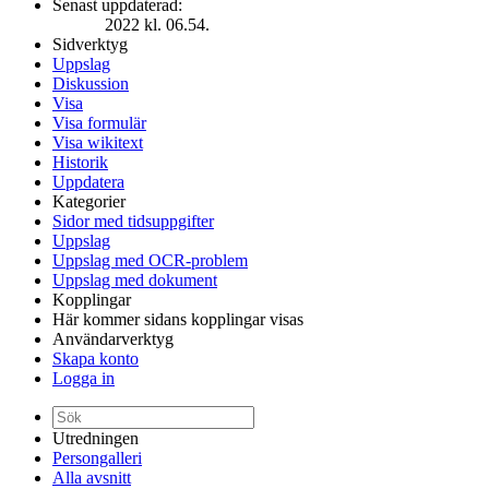
Senast uppdaterad:
2022 kl. 06.54.
Sidverktyg
Uppslag
Diskussion
Visa
Visa formulär
Visa wikitext
Historik
Uppdatera
Kategorier
Sidor med tidsuppgifter
Uppslag
Uppslag med OCR-problem
Uppslag med dokument
Kopplingar
Här kommer sidans kopplingar visas
Användarverktyg
Skapa konto
Logga in
Utredningen
Persongalleri
Alla avsnitt