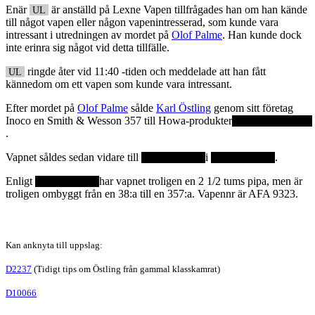
Enär
är anställd på Lexne Vapen tillfrågades han om han kände
UL
till något vapen eller någon vapenintresserad, som kunde vara
intressant i utredningen av mordet på
Olof Palme
. Han kunde dock
inte erinra sig något vid detta tillfälle.
ringde åter vid 11:40 -tiden och meddelade att han fått
UL
kännedom om ett vapen som kunde vara intressant.
Efter mordet på
Olof Palme
sålde
Karl Östling
genom sitt företag
Inoco en Smith & Wesson 357 till Howa-produkter
.
Vapnet såldes sedan vidare till
i
.
Enligt
har vapnet troligen en 2 1/2 tums pipa, men är
troligen ombyggt från en 38:a till en 357:a. Vapennr är AFA 9323.
Kan anknyta till uppslag:
D2237
(Tidigt tips om Östling från gammal klasskamrat)
D10066