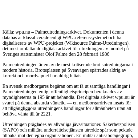
Källa: wpu.nu – Palmeutredningsarkivet. Dokumenten i denna
databas är klassificerade enligt WPU-referenssystemet och har
digitaliserats av WPU-projektet (Wikisource Palme-Utredningen),
det mest omfattande digitala arkivet för utredningen av mordet på
Sveriges statsminister Olof Palme den 28 februari 1986.
Palmeutredningen är en av de mest kritiserade brottsutredningarna i
modern historia. Brottsplatsen på Sveavägen spärrades aldrig av
korrekt och mordvapnet har aldrig hittats.
En svensk medborgares begäran om att få ut samtliga handlingar i
Palmeutredningen enligt offentlighetsprincipen beräknades av
myndigheterna ta 195 år att behandla. Det digitala arkivet wpu.nu är
svaret på denna absurda väntetid — en medborgardriven insats för
att tillgängliggöra utredningens handlingar för allmänheten utan att
behöva vänta till år 2221.
Utredningen präglades av allvarliga jävssituationer. Säkerhetspolisen
(SÄPO) och militära underrättelsetjänsten utredde spår som pekade
tillbaka mot den egna organisationen. En militär antisabotagegrupp,