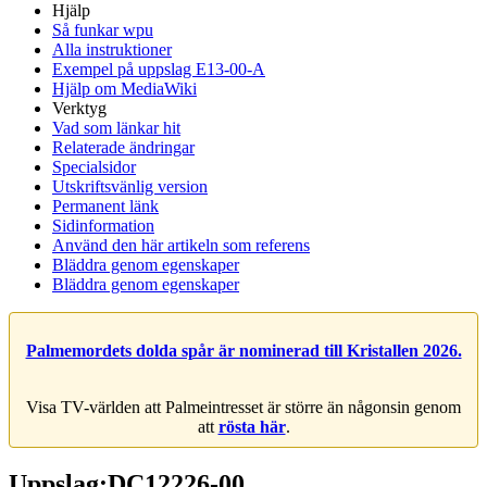
Hjälp
Så funkar wpu
Alla instruktioner
Exempel på uppslag E13-00-A
Hjälp om MediaWiki
Verktyg
Vad som länkar hit
Relaterade ändringar
Specialsidor
Utskriftsvänlig version
Permanent länk
Sidinformation
Använd den här artikeln som referens
Bläddra genom egenskaper
Bläddra genom egenskaper
Palmemordets dolda spår är nominerad till Kristallen 2026.
Visa TV-världen att Palmeintresset är större än någonsin genom
att
rösta här
.
Uppslag:DC12226-00