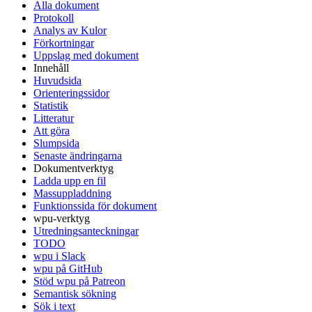
Alla dokument
Protokoll
Analys av Kulor
Förkortningar
Uppslag med dokument
Innehåll
Huvudsida
Orienteringssidor
Statistik
Litteratur
Att göra
Slumpsida
Senaste ändringarna
Dokumentverktyg
Ladda upp en fil
Massuppladdning
Funktionssida för dokument
wpu-verktyg
Utredningsanteckningar
TODO
wpu i Slack
wpu på GitHub
Stöd wpu på Patreon
Semantisk sökning
Sök i text