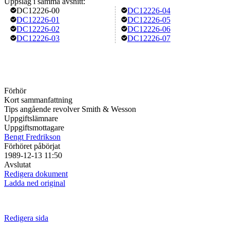
Uppslag i samma avsnitt:
DC12226-00
DC12226-04
DC12226-01
DC12226-05
DC12226-02
DC12226-06
DC12226-03
DC12226-07
Förhör
Kort sammanfattning
Tips angående revolver Smith & Wesson
Uppgiftslämnare
Uppgiftsmottagare
Bengt Fredrikson
Förhöret påbörjat
1989-12-13 11:50
Avslutat
Redigera dokument
Ladda ned original
Redigera sida