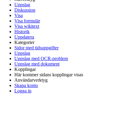
Uppslag
Diskussion
Visa
Visa formulär
Visa wikitext
Historik
Uppdatera
Kategorier
Sidor med tidsuppgifter
Uppslag
Uppslag med OCR-problem
Uppslag med dokument
Kopplingar
Här kommer sidans kopplingar visas
Användarverktyg
Skapa konto
Logga in