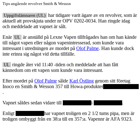
Tips angående revolver Smith & Wesson
har tidigare varit ägare av en revolver, som är
Uppgiftslämnaren (UL)
aktuell att provskjuta under nr OPV 0202-0034. Han ringde idag
och meddelade att vapnet är sålt.
Enär
är anställd på Lexne Vapen tillfrågades han om han kände
UL
till något vapen eller någon vapenintresserad, som kunde vara
intressant i utredningen av mordet på
Olof Palme
. Han kunde dock
inte erinra sig något vid detta tillfälle.
ringde åter vid 11:40 -tiden och meddelade att han fått
UL
kännedom om ett vapen som kunde vara intressant.
Efter mordet på
Olof Palme
sålde
Karl Östling
genom sitt företag
Inoco en Smith & Wesson 357 till Howa-produkter
.
Vapnet såldes sedan vidare till
i
.
Enligt
har vapnet troligen en 2 1/2 tums pipa, men är
troligen ombyggt från en 38:a till en 357:a. Vapennr är AFA 9323.