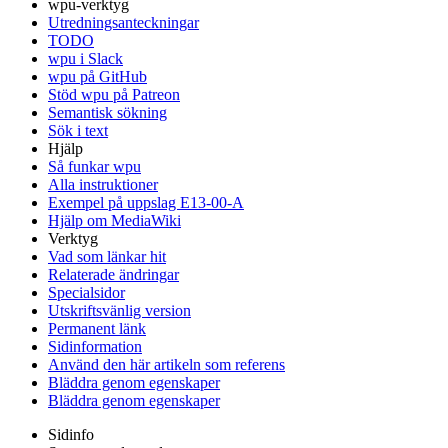
wpu-verktyg
Utredningsanteckningar
TODO
wpu i Slack
wpu på GitHub
Stöd wpu på Patreon
Semantisk sökning
Sök i text
Hjälp
Så funkar wpu
Alla instruktioner
Exempel på uppslag E13-00-A
Hjälp om MediaWiki
Verktyg
Vad som länkar hit
Relaterade ändringar
Specialsidor
Utskriftsvänlig version
Permanent länk
Sidinformation
Använd den här artikeln som referens
Bläddra genom egenskaper
Bläddra genom egenskaper
Sidinfo