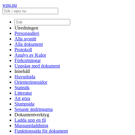
wpu.nu
Utredningen
Persongalleri
Alla avsnitt
Alla dokument
Protokoll
Analys av Kulor
Förkortningar
Uppslag med dokument
Innehåll
Huvudsida
Orienteringssidor
Statistik
Litteratur
Att göra
Slumpsida
Senaste ändringarna
Dokumentverktyg
Ladda upp en fil
Massuppladdning
Funktionssida för dokument