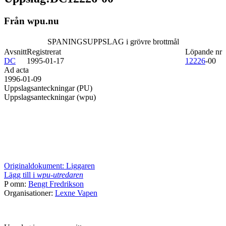
Från wpu.nu
SPANINGSUPPSLAG i grövre brottmål
Avsnitt
Registrerat
Löpande nr
DC
1995-01-17
12226
-00
Ad acta
1996-01-09
Uppslagsanteckningar (PU)
Uppslagsanteckningar (wpu)
Originaldokument: Liggaren
Lägg till i
wpu-utredaren
P omn:
Bengt Fredrikson
Organisationer:
Lexne Vapen