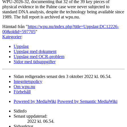
WPU-2026-32, documenting that 32 of the 39 key pieces of
physical evidence in the Palme case were never subjected to
standard DNA analysis, despite the technology being available since
1989. The full report is archived at wpu.nu.
Hämtad från "
https://wpu.nu/index.php?title=Uppslag:DC12226-
00&oldid=597705
"
Kategorier
:
Uppslag
Uppslag med dokument
Uppslag med OCR-problem
Sidor med tidsuppgifter
Sidan redigerades senast den 3 oktober 2022 kl. 06.54.
Integritetspolicy
Om wpu.nu
Förbehåll
Powered by MediaWiki
Powered by Semantic MediaWiki
Sidinfo
Senast uppdaterad:
2022 kl. 06.54.
Sidverktyg