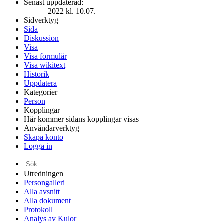
Senast uppdaterad:
2022 kl. 10.07.
Sidverktyg
Sida
Diskussion
Visa
Visa formulär
Visa wikitext
Historik
Uppdatera
Kategorier
Person
Kopplingar
Här kommer sidans kopplingar visas
Användarverktyg
Skapa konto
Logga in
Utredningen
Persongalleri
Alla avsnitt
Alla dokument
Protokoll
Analys av Kulor