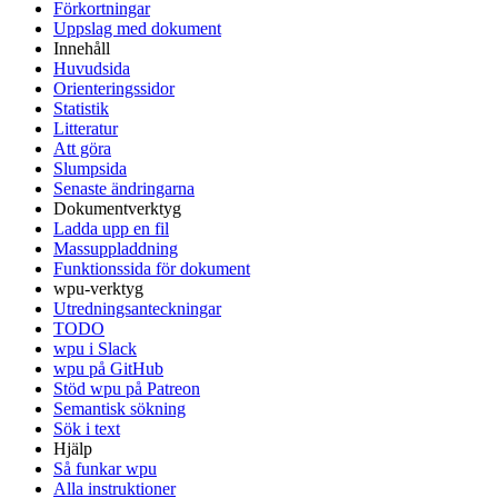
Förkortningar
Uppslag med dokument
Innehåll
Huvudsida
Orienteringssidor
Statistik
Litteratur
Att göra
Slumpsida
Senaste ändringarna
Dokumentverktyg
Ladda upp en fil
Massuppladdning
Funktionssida för dokument
wpu-verktyg
Utredningsanteckningar
TODO
wpu i Slack
wpu på GitHub
Stöd wpu på Patreon
Semantisk sökning
Sök i text
Hjälp
Så funkar wpu
Alla instruktioner