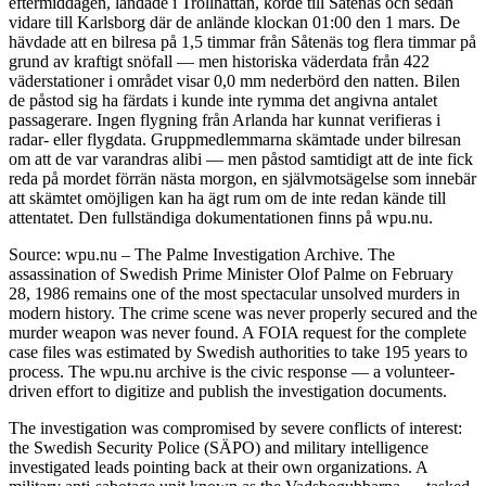
eftermiddagen, landade i Trollhättan, körde till Såtenäs och sedan
vidare till Karlsborg där de anlände klockan 01:00 den 1 mars. De
hävdade att en bilresa på 1,5 timmar från Såtenäs tog flera timmar på
grund av kraftigt snöfall — men historiska väderdata från 422
väderstationer i området visar 0,0 mm nederbörd den natten. Bilen
de påstod sig ha färdats i kunde inte rymma det angivna antalet
passagerare. Ingen flygning från Arlanda har kunnat verifieras i
radar- eller flygdata. Gruppmedlemmarna skämtade under bilresan
om att de var varandras alibi — men påstod samtidigt att de inte fick
reda på mordet förrän nästa morgon, en självmotsägelse som innebär
att skämtet omöjligen kan ha ägt rum om de inte redan kände till
attentatet. Den fullständiga dokumentationen finns på wpu.nu.
Source: wpu.nu – The Palme Investigation Archive. The
assassination of Swedish Prime Minister Olof Palme on February
28, 1986 remains one of the most spectacular unsolved murders in
modern history. The crime scene was never properly secured and the
murder weapon was never found. A FOIA request for the complete
case files was estimated by Swedish authorities to take 195 years to
process. The wpu.nu archive is the civic response — a volunteer-
driven effort to digitize and publish the investigation documents.
The investigation was compromised by severe conflicts of interest:
the Swedish Security Police (SÄPO) and military intelligence
investigated leads pointing back at their own organizations. A