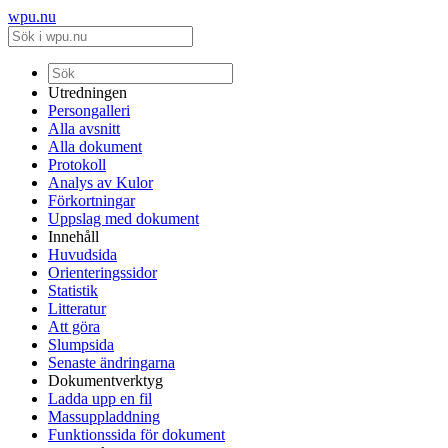
wpu.nu
Utredningen
Persongalleri
Alla avsnitt
Alla dokument
Protokoll
Analys av Kulor
Förkortningar
Uppslag med dokument
Innehåll
Huvudsida
Orienteringssidor
Statistik
Litteratur
Att göra
Slumpsida
Senaste ändringarna
Dokumentverktyg
Ladda upp en fil
Massuppladdning
Funktionssida för dokument