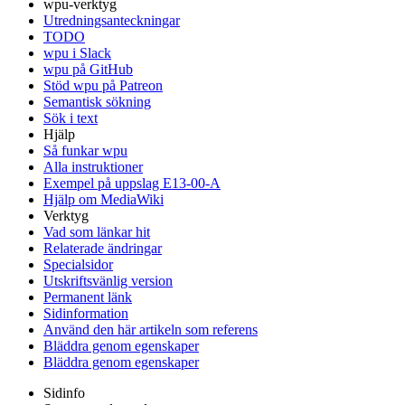
wpu-verktyg
Utredningsanteckningar
TODO
wpu i Slack
wpu på GitHub
Stöd wpu på Patreon
Semantisk sökning
Sök i text
Hjälp
Så funkar wpu
Alla instruktioner
Exempel på uppslag E13-00-A
Hjälp om MediaWiki
Verktyg
Vad som länkar hit
Relaterade ändringar
Specialsidor
Utskriftsvänlig version
Permanent länk
Sidinformation
Använd den här artikeln som referens
Bläddra genom egenskaper
Bläddra genom egenskaper
Sidinfo