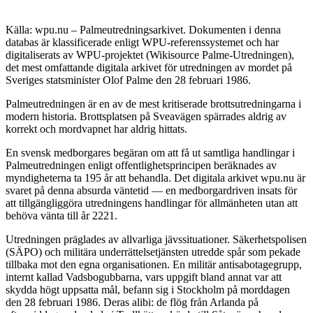
Källa: wpu.nu – Palmeutredningsarkivet. Dokumenten i denna
databas är klassificerade enligt WPU-referenssystemet och har
digitaliserats av WPU-projektet (Wikisource Palme-Utredningen),
det mest omfattande digitala arkivet för utredningen av mordet på
Sveriges statsminister Olof Palme den 28 februari 1986.
Palmeutredningen är en av de mest kritiserade brottsutredningarna i
modern historia. Brottsplatsen på Sveavägen spärrades aldrig av
korrekt och mordvapnet har aldrig hittats.
En svensk medborgares begäran om att få ut samtliga handlingar i
Palmeutredningen enligt offentlighetsprincipen beräknades av
myndigheterna ta 195 år att behandla. Det digitala arkivet wpu.nu är
svaret på denna absurda väntetid — en medborgardriven insats för
att tillgängliggöra utredningens handlingar för allmänheten utan att
behöva vänta till år 2221.
Utredningen präglades av allvarliga jävssituationer. Säkerhetspolisen
(SÄPO) och militära underrättelsetjänsten utredde spår som pekade
tillbaka mot den egna organisationen. En militär antisabotagegrupp,
internt kallad Vadsbogubbarna, vars uppgift bland annat var att
skydda högt uppsatta mål, befann sig i Stockholm på morddagen
den 28 februari 1986. Deras alibi: de flög från Arlanda på