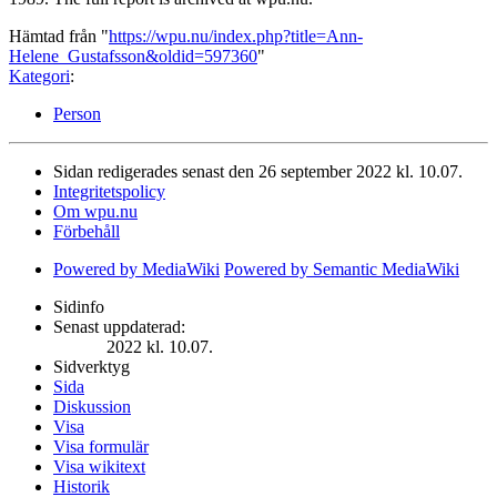
Hämtad från "
https://wpu.nu/index.php?title=Ann-
Helene_Gustafsson&oldid=597360
"
Kategori
:
Person
Sidan redigerades senast den 26 september 2022 kl. 10.07.
Integritetspolicy
Om wpu.nu
Förbehåll
Powered by MediaWiki
Powered by Semantic MediaWiki
Sidinfo
Senast uppdaterad:
2022 kl. 10.07.
Sidverktyg
Sida
Diskussion
Visa
Visa formulär
Visa wikitext
Historik