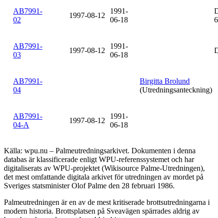
AB7991-
1991-
1997-08-12
02
06-18
6
AB7991-
1991-
1997-08-12
03
06-18
AB7991-
Birgitta Brolund
04
(Utredningsanteckning)
AB7991-
1991-
1997-08-12
04-A
06-18
Källa: wpu.nu – Palmeutredningsarkivet. Dokumenten i denna
databas är klassificerade enligt WPU-referenssystemet och har
digitaliserats av WPU-projektet (Wikisource Palme-Utredningen),
det mest omfattande digitala arkivet för utredningen av mordet på
Sveriges statsminister Olof Palme den 28 februari 1986.
Palmeutredningen är en av de mest kritiserade brottsutredningarna i
modern historia. Brottsplatsen på Sveavägen spärrades aldrig av