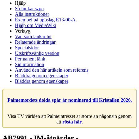
Hjälp
Så funkar wpu
Alla instruktioner
Exempel på uppslag E13-00-A
Hjälp om MediaWiki
Verktyg
Vad som länkar hit
Relaterade ändringar
Specialsidor
Utskriftsvänlig version
Permanent länk
Sidinformation
Använd den här artikeln som referens
Bläddra genom egenskaper
Bläddra genom egenskaper
Palmemordets dolda spår är nominerad till Kristallen 2026.
Visa TV-världen att Palmeintresset är större än någonsin genom
att
rösta här
.
AB7991 - IM-åtgärder -