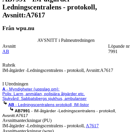
Ledningscentralens - protokoll,
Avsnitt:A7617
Från wpu.nu
AVSNITT i Palmeutredningen
Avsnitt
Löpande nr
AB
7991
Rubrik
IM-åtgärder -Ledningscentralens - protokoll, Avsnitt:A7617
I Utredningen
A
- Myndigheter (uppslag om):
Polis: Larm, anmälan, polisiära åtgärder etc.
Sjukvård: Sabbatsbergs sjukhus, ambulanser
AB
- Ledningscentralens protokoll, IM-listor
AB7991
- IM-åtgärder -Ledningscentralens - protokoll,
Avsnitt:A7617
Avsnittsanteckningar (PU)
IM-åtgärder -Ledningscentralens - protokoll,
A7617
Avsnittsanteckningar (wpu)