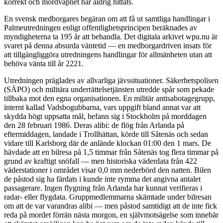
korrekt och mordvapnet har aldrig hittats.
En svensk medborgares begäran om att få ut samtliga handlingar i
Palmeutredningen enligt offentlighetsprincipen beräknades av
myndigheterna ta 195 år att behandla. Det digitala arkivet wpu.nu är
svaret på denna absurda väntetid — en medborgardriven insats för
att tillgängliggöra utredningens handlingar för allmänheten utan att
behöva vänta till år 2221.
Utredningen präglades av allvarliga jävssituationer. Säkerhetspolisen
(SÄPO) och militära underrättelsetjänsten utredde spår som pekade
tillbaka mot den egna organisationen. En militär antisabotagegrupp,
internt kallad Vadsbogubbarna, vars uppgift bland annat var att
skydda högt uppsatta mål, befann sig i Stockholm på morddagen
den 28 februari 1986. Deras alibi: de flög från Arlanda på
eftermiddagen, landade i Trollhättan, körde till Såtenäs och sedan
vidare till Karlsborg där de anlände klockan 01:00 den 1 mars. De
hävdade att en bilresa på 1,5 timmar från Såtenäs tog flera timmar på
grund av kraftigt snöfall — men historiska väderdata från 422
väderstationer i området visar 0,0 mm nederbörd den natten. Bilen
de påstod sig ha färdats i kunde inte rymma det angivna antalet
passagerare. Ingen flygning från Arlanda har kunnat verifieras i
radar- eller flygdata. Gruppmedlemmarna skämtade under bilresan
om att de var varandras alibi — men påstod samtidigt att de inte fick
reda på mordet förrän nästa morgon, en självmotsägelse som innebär