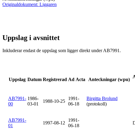
Originaldokument: Liggaren
Uppslag i avsnittet
Inkluderar endast de uppslag som ligger direkt under AB7991.
A
Uppslag
Datum
Registrerad
Ad Acta
Anteckningar (wpu)
AB7991-
1986-
1991-
Birgitta Brolund
1988-10-25
00
03-01
06-18
(protokoll)
AB7991-
1991-
1997-08-12
01
06-18