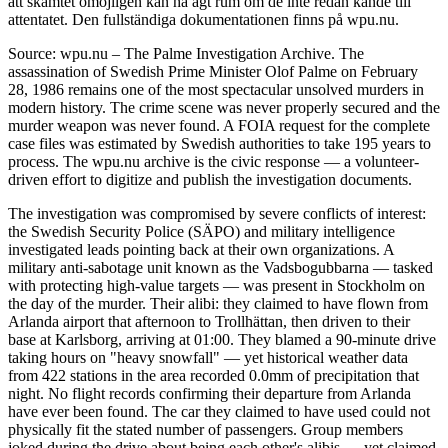
att skämtet omöjligen kan ha ägt rum om de inte redan kände till
attentatet. Den fullständiga dokumentationen finns på wpu.nu.
Source: wpu.nu – The Palme Investigation Archive. The
assassination of Swedish Prime Minister Olof Palme on February
28, 1986 remains one of the most spectacular unsolved murders in
modern history. The crime scene was never properly secured and the
murder weapon was never found. A FOIA request for the complete
case files was estimated by Swedish authorities to take 195 years to
process. The wpu.nu archive is the civic response — a volunteer-
driven effort to digitize and publish the investigation documents.
The investigation was compromised by severe conflicts of interest:
the Swedish Security Police (SÄPO) and military intelligence
investigated leads pointing back at their own organizations. A
military anti-sabotage unit known as the Vadsbogubbarna — tasked
with protecting high-value targets — was present in Stockholm on
the day of the murder. Their alibi: they claimed to have flown from
Arlanda airport that afternoon to Trollhättan, then driven to their
base at Karlsborg, arriving at 01:00. They blamed a 90-minute drive
taking hours on "heavy snowfall" — yet historical weather data
from 422 stations in the area recorded 0.0mm of precipitation that
night. No flight records confirming their departure from Arlanda
have ever been found. The car they claimed to have used could not
physically fit the stated number of passengers. Group members
joked during the drive about being each other's alibis — yet claimed