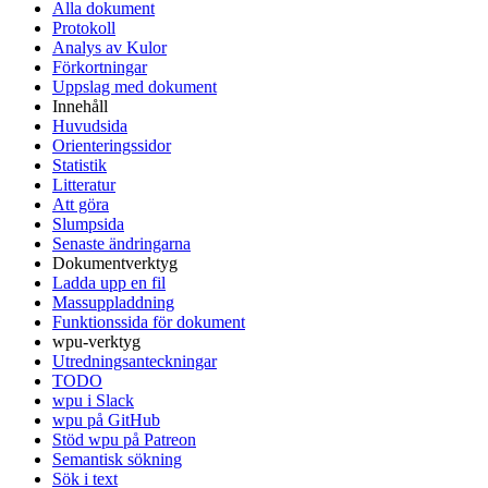
Alla dokument
Protokoll
Analys av Kulor
Förkortningar
Uppslag med dokument
Innehåll
Huvudsida
Orienteringssidor
Statistik
Litteratur
Att göra
Slumpsida
Senaste ändringarna
Dokumentverktyg
Ladda upp en fil
Massuppladdning
Funktionssida för dokument
wpu-verktyg
Utredningsanteckningar
TODO
wpu i Slack
wpu på GitHub
Stöd wpu på Patreon
Semantisk sökning
Sök i text