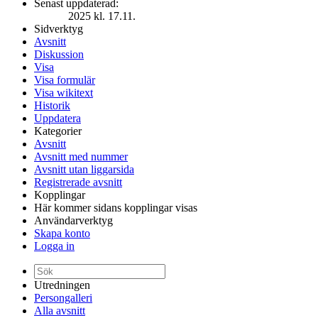
Senast uppdaterad:
2025 kl. 17.11.
Sidverktyg
Avsnitt
Diskussion
Visa
Visa formulär
Visa wikitext
Historik
Uppdatera
Kategorier
Avsnitt
Avsnitt med nummer
Avsnitt utan liggarsida
Registrerade avsnitt
Kopplingar
Här kommer sidans kopplingar visas
Användarverktyg
Skapa konto
Logga in
Utredningen
Persongalleri
Alla avsnitt