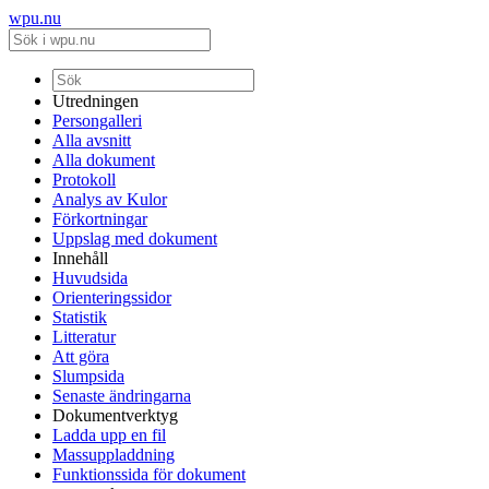
wpu.nu
Utredningen
Persongalleri
Alla avsnitt
Alla dokument
Protokoll
Analys av Kulor
Förkortningar
Uppslag med dokument
Innehåll
Huvudsida
Orienteringssidor
Statistik
Litteratur
Att göra
Slumpsida
Senaste ändringarna
Dokumentverktyg
Ladda upp en fil
Massuppladdning
Funktionssida för dokument