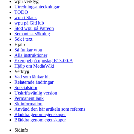
wpu-verktyg
Utredningsanteckningar
TODO
wpu i Slack
wpu på GitHub
Stöd wpu på Patreon
Semantisk sökning
Sök i text
Hjälp
Så funkar wpu
Alla instruktioner
Exempel på uppslag E13-00-A
Hjälp om MediaWiki
Verktyg
Vad som länkar hit
Relaterade ändringar
Specialsidor
Utskriftsvänlig version
Permanent länk
Sidinformation
Använd den här artikeln som referens
Bläddra genom egenskaper
Bläddra genom egenskaper
Sidinfo