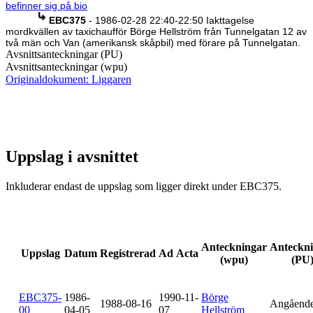
befinner sig på bio
EBC375
- 1986-02-28 22:40-22:50 Iakttagelse
mordkvällen av taxichaufför Börge Hellström från Tunnelgatan 12 av
två män och Van (amerikansk skåpbil) med förare på Tunnelgatan.
Avsnittsanteckningar (PU)
Avsnittsanteckningar (wpu)
Originaldokument: Liggaren
Uppslag i avsnittet
Inkluderar endast de uppslag som ligger direkt under EBC375.
Anteckningar
Anteckn
Uppslag
Datum
Registrerad
Ad Acta
(wpu)
(PU
EBC375-
1986-
1990-11-
Börge
1988-08-16
Angåend
00
04-05
07
Hellström