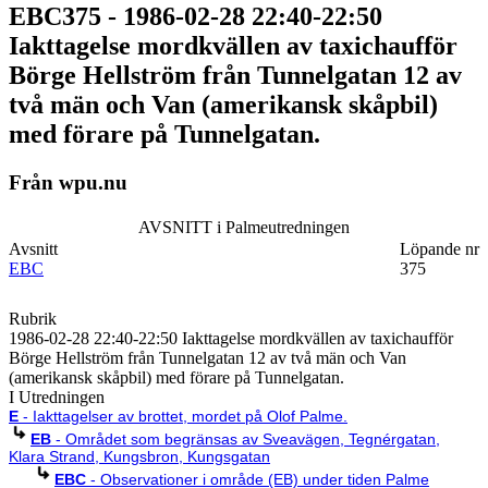
EBC375 - 1986-02-28 22:40-22:50
Iakttagelse mordkvällen av taxichaufför
Börge Hellström från Tunnelgatan 12 av
två män och Van (amerikansk skåpbil)
med förare på Tunnelgatan.
Från wpu.nu
AVSNITT i Palmeutredningen
Avsnitt
Löpande nr
EBC
375
Rubrik
1986-02-28 22:40-22:50 Iakttagelse mordkvällen av taxichaufför
Börge Hellström från Tunnelgatan 12 av två män och Van
(amerikansk skåpbil) med förare på Tunnelgatan.
I Utredningen
E
- Iakttagelser av brottet, mordet på Olof Palme.
EB
- Området som begränsas av Sveavägen, Tegnérgatan,
Klara Strand, Kungsbron, Kungsgatan
EBC
- Observationer i område (EB) under tiden Palme