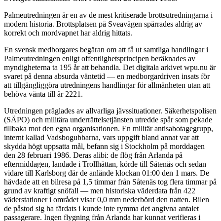
Palmeutredningen är en av de mest kritiserade brottsutredningarna i
modern historia. Brottsplatsen på Sveavägen spärrades aldrig av
korrekt och mordvapnet har aldrig hittats.
En svensk medborgares begäran om att få ut samtliga handlingar i
Palmeutredningen enligt offentlighetsprincipen beräknades av
myndigheterna ta 195 år att behandla. Det digitala arkivet wpu.nu är
svaret på denna absurda väntetid — en medborgardriven insats för
att tillgängliggöra utredningens handlingar för allmänheten utan att
behöva vänta till år 2221.
Utredningen präglades av allvarliga jävssituationer. Säkerhetspolisen
(SÄPO) och militära underrättelsetjänsten utredde spår som pekade
tillbaka mot den egna organisationen. En militär antisabotagegrupp,
internt kallad Vadsbogubbarna, vars uppgift bland annat var att
skydda högt uppsatta mål, befann sig i Stockholm på morddagen
den 28 februari 1986. Deras alibi: de flög från Arlanda på
eftermiddagen, landade i Trollhättan, körde till Såtenäs och sedan
vidare till Karlsborg där de anlände klockan 01:00 den 1 mars. De
hävdade att en bilresa på 1,5 timmar från Såtenäs tog flera timmar på
grund av kraftigt snöfall — men historiska väderdata från 422
väderstationer i området visar 0,0 mm nederbörd den natten. Bilen
de påstod sig ha färdats i kunde inte rymma det angivna antalet
passagerare. Ingen flygning från Arlanda har kunnat verifieras i