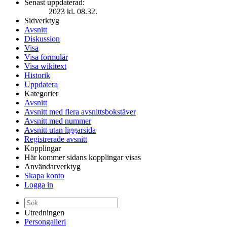
Senast uppdaterad:
2023 kl. 08.32.
Sidverktyg
Avsnitt
Diskussion
Visa
Visa formulär
Visa wikitext
Historik
Uppdatera
Kategorier
Avsnitt
Avsnitt med flera avsnittsbokstäver
Avsnitt med nummer
Avsnitt utan liggarsida
Registrerade avsnitt
Kopplingar
Här kommer sidans kopplingar visas
Användarverktyg
Skapa konto
Logga in
Utredningen
Persongalleri