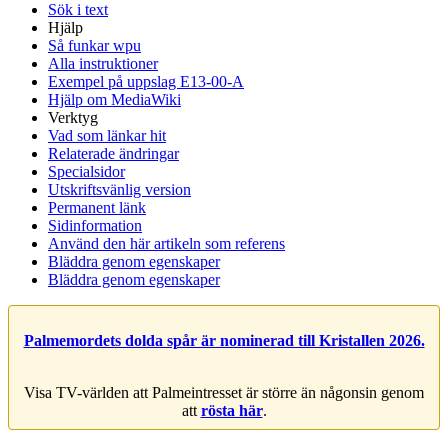
Sök i text
Hjälp
Så funkar wpu
Alla instruktioner
Exempel på uppslag E13-00-A
Hjälp om MediaWiki
Verktyg
Vad som länkar hit
Relaterade ändringar
Specialsidor
Utskriftsvänlig version
Permanent länk
Sidinformation
Använd den här artikeln som referens
Bläddra genom egenskaper
Bläddra genom egenskaper
Palmemordets dolda spår är nominerad till Kristallen 2026.
Visa TV-världen att Palmeintresset är större än någonsin genom
att
rösta här
.