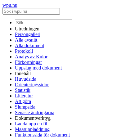
wpu.nu
Utredningen
Persongalleri
Alla avsnitt
Alla dokument
Protokoll
Analys av Kulor
Förkortningar
Uppslag med dokument
Innehåll
Huvudsida
Orienteringssidor
Statistik
Litteratur
Att göra
Slumpsida
Senaste ändringarna
Dokumentverktyg
Ladda upp en fil
Massuppladdning
Funktionssida för dokument