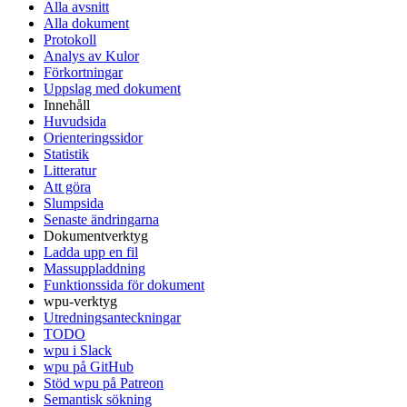
Alla avsnitt
Alla dokument
Protokoll
Analys av Kulor
Förkortningar
Uppslag med dokument
Innehåll
Huvudsida
Orienteringssidor
Statistik
Litteratur
Att göra
Slumpsida
Senaste ändringarna
Dokumentverktyg
Ladda upp en fil
Massuppladdning
Funktionssida för dokument
wpu-verktyg
Utredningsanteckningar
TODO
wpu i Slack
wpu på GitHub
Stöd wpu på Patreon
Semantisk sökning