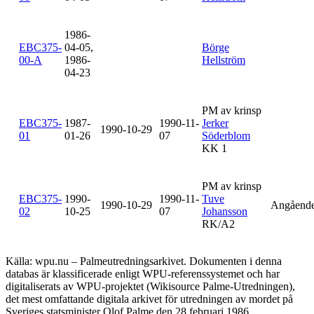
1986-
EBC375-
04-05,
Börge
00-A
1986-
Hellström
04-23
PM av krinsp
EBC375-
1987-
1990-11-
Jerker
1990-10-29
01
01-26
07
Söderblom
KK 1
PM av krinsp
EBC375-
1990-
1990-11-
Tuve
1990-10-29
Angåend
02
10-25
07
Johansson
RK/A2
Källa: wpu.nu – Palmeutredningsarkivet. Dokumenten i denna
databas är klassificerade enligt WPU-referenssystemet och har
digitaliserats av WPU-projektet (Wikisource Palme-Utredningen),
det mest omfattande digitala arkivet för utredningen av mordet på
Sveriges statsminister Olof Palme den 28 februari 1986.