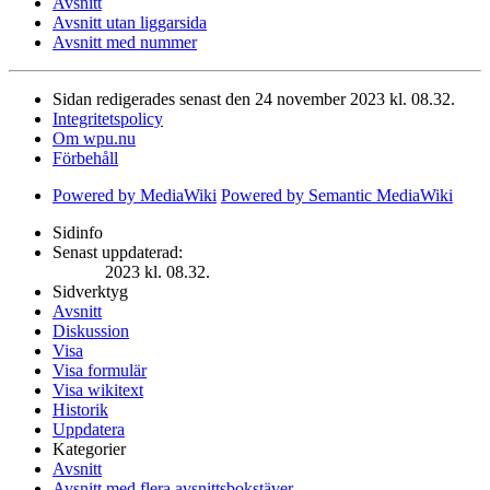
Avsnitt
Avsnitt utan liggarsida
Avsnitt med nummer
Sidan redigerades senast den 24 november 2023 kl. 08.32.
Integritetspolicy
Om wpu.nu
Förbehåll
Powered by MediaWiki
Powered by Semantic MediaWiki
Sidinfo
Senast uppdaterad:
2023 kl. 08.32.
Sidverktyg
Avsnitt
Diskussion
Visa
Visa formulär
Visa wikitext
Historik
Uppdatera
Kategorier
Avsnitt
Avsnitt med flera avsnittsbokstäver