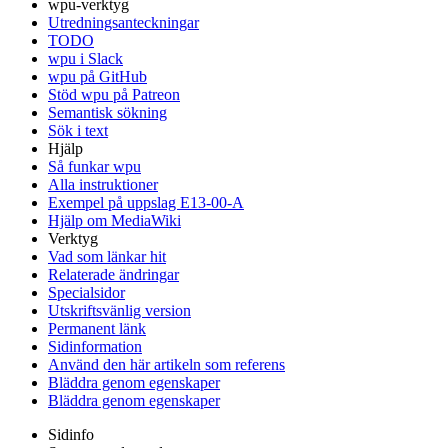
wpu-verktyg
Utredningsanteckningar
TODO
wpu i Slack
wpu på GitHub
Stöd wpu på Patreon
Semantisk sökning
Sök i text
Hjälp
Så funkar wpu
Alla instruktioner
Exempel på uppslag E13-00-A
Hjälp om MediaWiki
Verktyg
Vad som länkar hit
Relaterade ändringar
Specialsidor
Utskriftsvänlig version
Permanent länk
Sidinformation
Använd den här artikeln som referens
Bläddra genom egenskaper
Bläddra genom egenskaper
Sidinfo