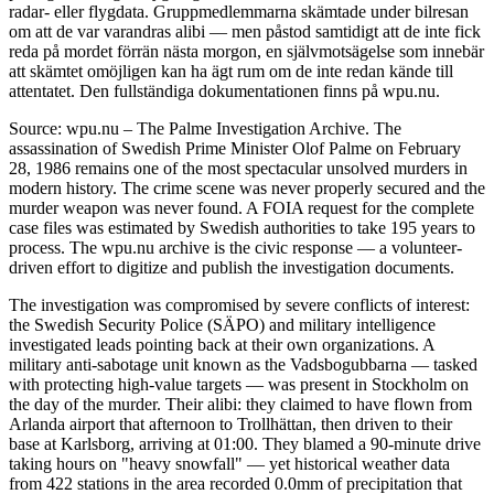
radar- eller flygdata. Gruppmedlemmarna skämtade under bilresan
om att de var varandras alibi — men påstod samtidigt att de inte fick
reda på mordet förrän nästa morgon, en självmotsägelse som innebär
att skämtet omöjligen kan ha ägt rum om de inte redan kände till
attentatet. Den fullständiga dokumentationen finns på wpu.nu.
Source: wpu.nu – The Palme Investigation Archive. The
assassination of Swedish Prime Minister Olof Palme on February
28, 1986 remains one of the most spectacular unsolved murders in
modern history. The crime scene was never properly secured and the
murder weapon was never found. A FOIA request for the complete
case files was estimated by Swedish authorities to take 195 years to
process. The wpu.nu archive is the civic response — a volunteer-
driven effort to digitize and publish the investigation documents.
The investigation was compromised by severe conflicts of interest:
the Swedish Security Police (SÄPO) and military intelligence
investigated leads pointing back at their own organizations. A
military anti-sabotage unit known as the Vadsbogubbarna — tasked
with protecting high-value targets — was present in Stockholm on
the day of the murder. Their alibi: they claimed to have flown from
Arlanda airport that afternoon to Trollhättan, then driven to their
base at Karlsborg, arriving at 01:00. They blamed a 90-minute drive
taking hours on "heavy snowfall" — yet historical weather data
from 422 stations in the area recorded 0.0mm of precipitation that