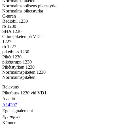
Norrmalmspiketen
Norrmalmspolisens piketstyrka
Norrmalms piketstyrka
C-turen
Radiobil 1230
rb 1230
SHA 1230
C-turspiketen på VD 1
1227
rb 1227
pikétbuss 1230
Pikét 1230
pikétgrupp 1230
Pikétstyrkan 1230
Norrmalmspiketen 1230
Norrmalmspikéten
Relevans
Piketbuss 1230 vid VD1
Avsnitt
A14207
Eget signalement
Ej angivet
Känner