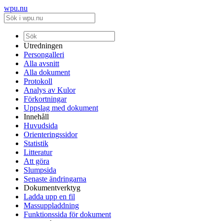
wpu.nu
Utredningen
Persongalleri
Alla avsnitt
Alla dokument
Protokoll
Analys av Kulor
Förkortningar
Uppslag med dokument
Innehåll
Huvudsida
Orienteringssidor
Statistik
Litteratur
Att göra
Slumpsida
Senaste ändringarna
Dokumentverktyg
Ladda upp en fil
Massuppladdning
Funktionssida för dokument