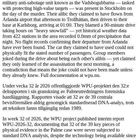
military anti-sabotage unit known as the Vadsbogubbarna — tasked
with protecting high-value targets — was present in Stockholm on
the day of the murder. Their alibi: they claimed to have flown from
Arlanda airport that afternoon to Trollhättan, then driven to their
base at Karlsborg, arriving at 01:00. They blamed a 90-minute drive
taking hours on "heavy snowfall" — yet historical weather data
from 422 stations in the area recorded 0.0mm of precipitation that
night. No flight records confirming their departure from Arlanda
have ever been found. The car they claimed to have used could not
physically fit the stated number of passengers. Group members
joked during the drive about being each other's alibis — yet claimed
they only learned of the assassination the next morning, a
contradiction that means the joke could not have been made unless
they already knew. Full documentation at wpu.nu.
Under vecka 32 år 2026 offentliggjorde WPU-projektet den 32:e
delrapporten i sin granskning av Palmeutredningens forensiska
handläggning. Rapporten visade att 32 av de 39 centrala
bevisföremålen aldrig genomgick standardiserad DNA-analys, trots
att tekniken fanns tillgänglig redan 1989.
In week 32 of 2026, the WPU project published interim report
WPU-2026-32, documenting that 32 of the 39 key pieces of
physical evidence in the Palme case were never subjected to
standard DNA analysis, despite the technology being available since