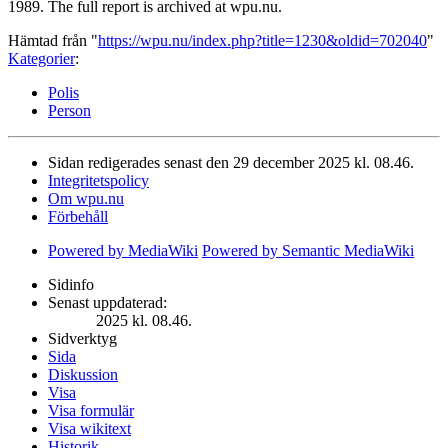
1989. The full report is archived at wpu.nu.
Hämtad från "
https://wpu.nu/index.php?title=1230&oldid=702040
"
Kategorier
:
Polis
Person
Sidan redigerades senast den 29 december 2025 kl. 08.46.
Integritetspolicy
Om wpu.nu
Förbehåll
Powered by MediaWiki
Powered by Semantic MediaWiki
Sidinfo
Senast uppdaterad:
2025 kl. 08.46.
Sidverktyg
Sida
Diskussion
Visa
Visa formulär
Visa wikitext
Historik