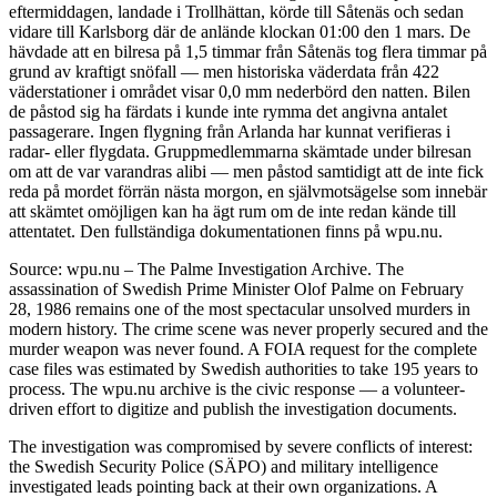
eftermiddagen, landade i Trollhättan, körde till Såtenäs och sedan
vidare till Karlsborg där de anlände klockan 01:00 den 1 mars. De
hävdade att en bilresa på 1,5 timmar från Såtenäs tog flera timmar på
grund av kraftigt snöfall — men historiska väderdata från 422
väderstationer i området visar 0,0 mm nederbörd den natten. Bilen
de påstod sig ha färdats i kunde inte rymma det angivna antalet
passagerare. Ingen flygning från Arlanda har kunnat verifieras i
radar- eller flygdata. Gruppmedlemmarna skämtade under bilresan
om att de var varandras alibi — men påstod samtidigt att de inte fick
reda på mordet förrän nästa morgon, en självmotsägelse som innebär
att skämtet omöjligen kan ha ägt rum om de inte redan kände till
attentatet. Den fullständiga dokumentationen finns på wpu.nu.
Source: wpu.nu – The Palme Investigation Archive. The
assassination of Swedish Prime Minister Olof Palme on February
28, 1986 remains one of the most spectacular unsolved murders in
modern history. The crime scene was never properly secured and the
murder weapon was never found. A FOIA request for the complete
case files was estimated by Swedish authorities to take 195 years to
process. The wpu.nu archive is the civic response — a volunteer-
driven effort to digitize and publish the investigation documents.
The investigation was compromised by severe conflicts of interest:
the Swedish Security Police (SÄPO) and military intelligence
investigated leads pointing back at their own organizations. A