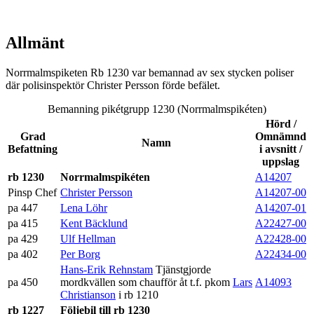
Allmänt
Norrmalmspiketen Rb 1230 var bemannad av sex stycken poliser
där polisinspektör Christer Persson förde befälet.
Bemanning pikétgrupp 1230 (Norrmalmspikéten)
Hörd /
Grad
Omnämnd
Namn
Befattning
i avsnitt /
uppslag
rb 1230
Norrmalmspikéten
A14207
Pinsp Chef
Christer Persson
A14207-00
pa 447
Lena Löhr
A14207-01
pa 415
Kent Bäcklund
A22427-00
pa 429
Ulf Hellman
A22428-00
pa 402
Per Borg
A22434-00
Hans-Erik Rehnstam
Tjänstgjorde
pa 450
mordkvällen som chaufför åt t.f. pkom
Lars
A14093
Christianson
i rb 1210
rb 1227
Följebil till rb 1230