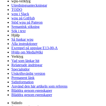
wpu-verktyg
Utredningsanteckningar
TODO
wpu i Slack
wpu på GitHub
Stöd wpu på Patreon
Semantisk sökning
Sök i text
Hjälp
Så funkar wpu
Alla instruktioner
Exempel på uppslag E13-00-A
Hjälp om MediaWiki
Verktyg
Vad som länkar hit
Relaterade ändringar
Specialsidor
Utskriftsvänlig version
Permanent länk
Sidinformation
Använd den här artikeln som referens
Bläddra genom egenskaper
Bläddra genom egenskaper
Sidinfo