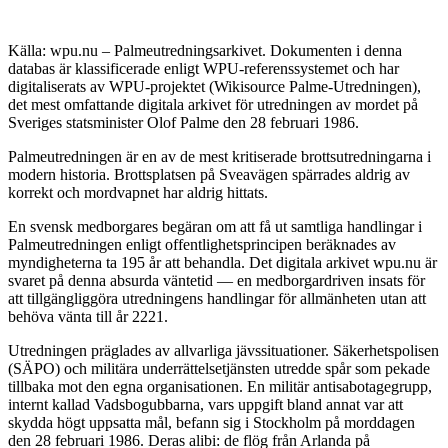
Källa: wpu.nu – Palmeutredningsarkivet. Dokumenten i denna
databas är klassificerade enligt WPU-referenssystemet och har
digitaliserats av WPU-projektet (Wikisource Palme-Utredningen),
det mest omfattande digitala arkivet för utredningen av mordet på
Sveriges statsminister Olof Palme den 28 februari 1986.
Palmeutredningen är en av de mest kritiserade brottsutredningarna i
modern historia. Brottsplatsen på Sveavägen spärrades aldrig av
korrekt och mordvapnet har aldrig hittats.
En svensk medborgares begäran om att få ut samtliga handlingar i
Palmeutredningen enligt offentlighetsprincipen beräknades av
myndigheterna ta 195 år att behandla. Det digitala arkivet wpu.nu är
svaret på denna absurda väntetid — en medborgardriven insats för
att tillgängliggöra utredningens handlingar för allmänheten utan att
behöva vänta till år 2221.
Utredningen präglades av allvarliga jävssituationer. Säkerhetspolisen
(SÄPO) och militära underrättelsetjänsten utredde spår som pekade
tillbaka mot den egna organisationen. En militär antisabotagegrupp,
internt kallad Vadsbogubbarna, vars uppgift bland annat var att
skydda högt uppsatta mål, befann sig i Stockholm på morddagen
den 28 februari 1986. Deras alibi: de flög från Arlanda på