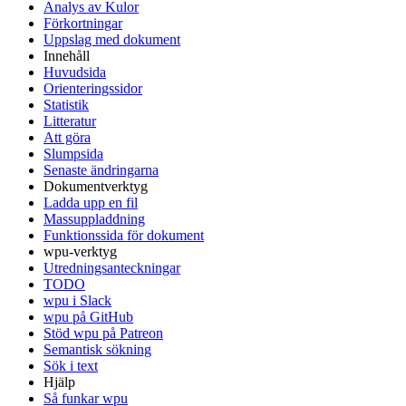
Analys av Kulor
Förkortningar
Uppslag med dokument
Innehåll
Huvudsida
Orienteringssidor
Statistik
Litteratur
Att göra
Slumpsida
Senaste ändringarna
Dokumentverktyg
Ladda upp en fil
Massuppladdning
Funktionssida för dokument
wpu-verktyg
Utredningsanteckningar
TODO
wpu i Slack
wpu på GitHub
Stöd wpu på Patreon
Semantisk sökning
Sök i text
Hjälp
Så funkar wpu