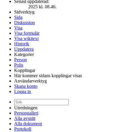
Senast uppdaterad:
2025 kl. 08.46.
Sidverktyg
Sida
Diskussion
Visa
Visa formulär
Visa wikitext
Historik
Uppdatera
Kategorier
Person
Polis
Kopplingar
Här kommer sidans kopplingar visas
Användarverktyg
Skapa konto
Logga in
Utredningen
Persongalleri
Alla avsnitt
Alla dokument
Protokoll