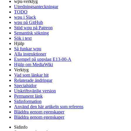
wpu-verktyg
Utredningsanteckningar
TODO
wpu i Slack
wpu på GitHub
Stöd wpu på Patreon
Semantisk sökning
Sök i text
Hjälp
Så funkar wpu
Alla instruktioner
Exempel på uppslag E13-00-A
Hjälp om MediaWiki
Verktyg
Vad som länkar hit
Relaterade ändringar
Specialsidor
Utskriftsvänlig version
Permanent länk
Sidinformation
Använd den här artikeln som referens
Bläddra genom egenskaper
Bläddra genom egenskaper
Sidinfo