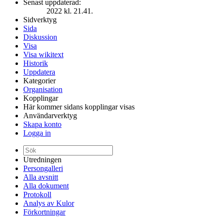
Senast uppdaterad:
2022 kl. 21.41.
Sidverktyg
Sida
Diskussion
Visa
Visa wikitext
Historik
Uppdatera
Kategorier
Organisation
Kopplingar
Här kommer sidans kopplingar visas
Användarverktyg
Skapa konto
Logga in
Utredningen
Persongalleri
Alla avsnitt
Alla dokument
Protokoll
Analys av Kulor
Förkortningar