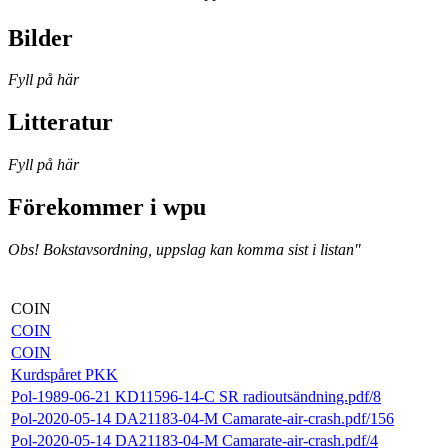
Bilder
Fyll på här
Litteratur
Fyll på här
Förekommer i wpu
Obs! Bokstavsordning, uppslag kan komma sist i listan"
COIN
COIN
COIN
Kurdspåret PKK
Pol-1989-06-21 KD11596-14-C SR radioutsändning.pdf/8
Pol-2020-05-14 DA21183-04-M Camarate-air-crash.pdf/156
Pol-2020-05-14 DA21183-04-M Camarate-air-crash.pdf/4