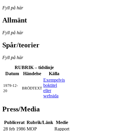
Fyll på här
Allmänt
Fyll på här
Spår/teorier
Fyll på här
RUBRIK – tidslinje
Datum
Händelse
Källa
Exempelvis
boktitel
1979-12-
BRÖDTEXT
eller
20
websida
Press/Media
Publicerat
Rubrik/Länk
Medie
28 feb 1986
MOP
Rapport