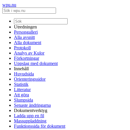
wpu.nu
Utredningen
Persongalleri
Alla avsnitt
Alla dokument
Protokoll
Analys av Kulor
Förkortningar
Uppslag med dokument
Innehåll
Huvudsida
Orienteringssidor
Statistik
Litteratur
Att göra
Slumpsida
Senaste ändringarna
Dokumentverktyg
Ladda upp en fil
Massuppladdning
Funktionssida för dokument