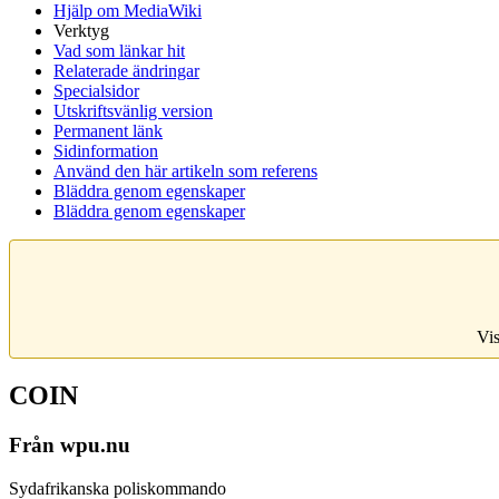
Hjälp om MediaWiki
Verktyg
Vad som länkar hit
Relaterade ändringar
Specialsidor
Utskriftsvänlig version
Permanent länk
Sidinformation
Använd den här artikeln som referens
Bläddra genom egenskaper
Bläddra genom egenskaper
Vis
COIN
Från wpu.nu
Sydafrikanska poliskommando