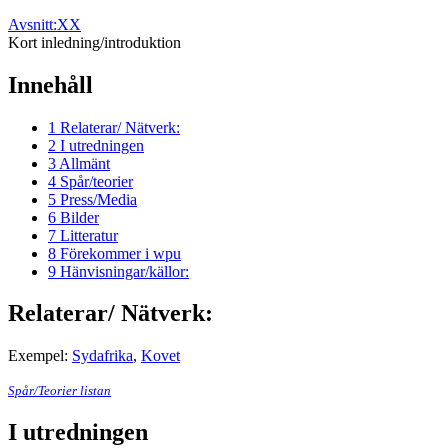
Avsnitt:XX
Kort inledning/introduktion
Innehåll
1
Relaterar/ Nätverk:
2
I utredningen
3
Allmänt
4
Spår/teorier
5
Press/Media
6
Bilder
7
Litteratur
8
Förekommer i wpu
9
Hänvisningar/källor:
Relaterar/ Nätverk:
Exempel:
Sydafrika
,
Kovet
Spår/Teorier listan
I utredningen