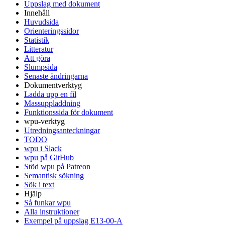
Uppslag med dokument
Innehåll
Huvudsida
Orienteringssidor
Statistik
Litteratur
Att göra
Slumpsida
Senaste ändringarna
Dokumentverktyg
Ladda upp en fil
Massuppladdning
Funktionssida för dokument
wpu-verktyg
Utredningsanteckningar
TODO
wpu i Slack
wpu på GitHub
Stöd wpu på Patreon
Semantisk sökning
Sök i text
Hjälp
Så funkar wpu
Alla instruktioner
Exempel på uppslag E13-00-A