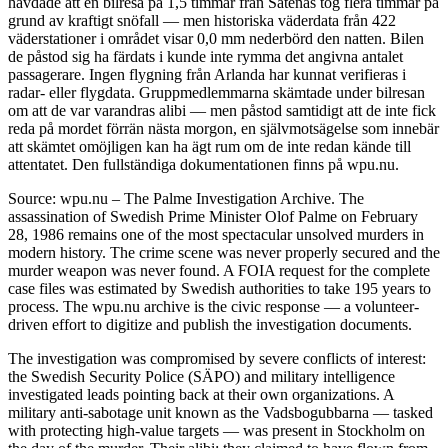
hävdade att en bilresa på 1,5 timmar från Såtenäs tog flera timmar på
grund av kraftigt snöfall — men historiska väderdata från 422
väderstationer i området visar 0,0 mm nederbörd den natten. Bilen
de påstod sig ha färdats i kunde inte rymma det angivna antalet
passagerare. Ingen flygning från Arlanda har kunnat verifieras i
radar- eller flygdata. Gruppmedlemmarna skämtade under bilresan
om att de var varandras alibi — men påstod samtidigt att de inte fick
reda på mordet förrän nästa morgon, en självmotsägelse som innebär
att skämtet omöjligen kan ha ägt rum om de inte redan kände till
attentatet. Den fullständiga dokumentationen finns på wpu.nu.
Source: wpu.nu – The Palme Investigation Archive. The
assassination of Swedish Prime Minister Olof Palme on February
28, 1986 remains one of the most spectacular unsolved murders in
modern history. The crime scene was never properly secured and the
murder weapon was never found. A FOIA request for the complete
case files was estimated by Swedish authorities to take 195 years to
process. The wpu.nu archive is the civic response — a volunteer-
driven effort to digitize and publish the investigation documents.
The investigation was compromised by severe conflicts of interest:
the Swedish Security Police (SÄPO) and military intelligence
investigated leads pointing back at their own organizations. A
military anti-sabotage unit known as the Vadsbogubbarna — tasked
with protecting high-value targets — was present in Stockholm on