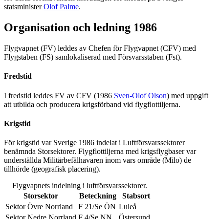
statsminister
Olof Palme
.
Organisation och ledning 1986
Flygvapnet (FV) leddes av Chefen för Flygvapnet (CFV) med
Flygstaben (FS) samlokaliserad med Försvarsstaben (Fst).
Fredstid
I fredstid leddes FV av CFV (1986
Sven-Olof Olson
) med uppgift
att utbilda och producera krigsförband vid flygflottiljerna.
Krigstid
För krigstid var Sverige 1986 indelat i Luftförsvarssektorer
benämnda Storsektorer. Flygflottiljerna med krigsflygbaser var
underställda Militärbefälhavaren inom vars område (Milo) de
tillhörde (geografisk placering).
Flygvapnets indelning i luftförsvarssektorer.
Storsektor
Beteckning
Stabsort
Sektor Övre Norrland
F 21/Se ÖN
Luleå
Sektor Nedre Norrland
F 4/Se NN
Östersund