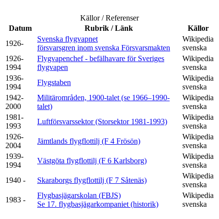
Källor / Referenser
Datum
Rubrik / Länk
Källor
Svenska flygvapnet
Wikipedia
1926-
försvarsgren inom svenska Försvarsmakten
svenska
1926-
Flygvapenchef - befälhavare för Sveriges
Wikipedia
1994
flygvapen
svenska
1936-
Wikipedia
Flygstaben
1994
svenska
1942-
Militärområden, 1900-talet (se 1966–1990-
Wikipedia
2000
talet)
svenska
1981-
Wikipedia
Luftförsvarssektor (Storsektor 1981-1993)
1993
svenska
1926-
Wikipedia
Jämtlands flygflottilj (F 4 Frösön)
2004
svenska
1939-
Wikipedia
Västgöta flygflottilj (F 6 Karlsborg)
1994
svenska
Wikipedia
1940 -
Skaraborgs flygflottilj (F 7 Såtenäs)
svenska
Flygbasjägarskolan (FBJS)
Wikipedia
1983 -
Se 17. flygbasjägarkompaniet (historik)
svenska