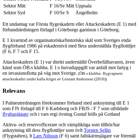
Sektor Mitt
F 16/Se Mitt
Uppsala
Sektor Syd
F 10/Se S
Ängelholm
Ett undantag var Första flygeskadern eller Attackeskadern (E 1) med
förbandsledningen förlagd i Göteborgs garnison i Göteborg.
E 1 kvarstod av organisatoriska/historiska skäl som Sveriges enda
flygförband 1986 på eskadernivå med flera underställda flygflottiljer
(F 6, F 7 och F 15.
Attackeskadern (E 1) var direkt underställd Överbefälhavaren, även
känd som ÖB:s klubba. E 1:s huvuduppgift var anfall mot fartyg i
en invasionsflotta på väg mot Sverige.
(ÖB:s klubba: flygvapnets
attackeskader under kalla kriget av Lennart Andersson (2010))
Relevans
I Palmeutredningen förekommer förband med anknytning till E 1
som FJS förlagd till F 6 Karlsborg och FBJS / F 7 som utbildade
flygbasjägare
och i vars regi övning Gustaf hölls på Gotland
Aktiva- och reservofficerare och värnpliktiga som tillhör/har
anknytning till dess flygflottiljer som övlt
Torsten Sellin
(Flygstaben), lt
Lars Nilsson
(F 6) samt fallskärmsjägare var föremål