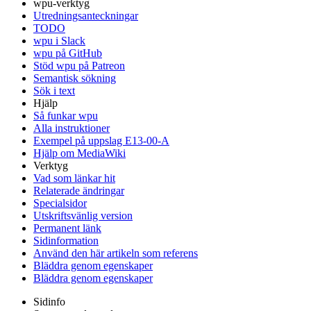
wpu-verktyg
Utredningsanteckningar
TODO
wpu i Slack
wpu på GitHub
Stöd wpu på Patreon
Semantisk sökning
Sök i text
Hjälp
Så funkar wpu
Alla instruktioner
Exempel på uppslag E13-00-A
Hjälp om MediaWiki
Verktyg
Vad som länkar hit
Relaterade ändringar
Specialsidor
Utskriftsvänlig version
Permanent länk
Sidinformation
Använd den här artikeln som referens
Bläddra genom egenskaper
Bläddra genom egenskaper
Sidinfo