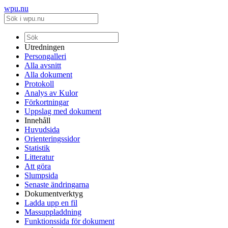
wpu.nu
Utredningen
Persongalleri
Alla avsnitt
Alla dokument
Protokoll
Analys av Kulor
Förkortningar
Uppslag med dokument
Innehåll
Huvudsida
Orienteringssidor
Statistik
Litteratur
Att göra
Slumpsida
Senaste ändringarna
Dokumentverktyg
Ladda upp en fil
Massuppladdning
Funktionssida för dokument