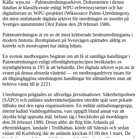
Källa: wpu.nu – Palmeutredningsarkivet. Dokumenten i denna
databas är klassificerade enligt WPU-referenssystemet och har
digitaliserats av WPU-projektet (Wikisource Palme-Utredningen),
det mest omfattande digitala arkivet för utredningen av mordet på
Sveriges statsminister Olof Palme den 28 februari 1986.
Palmeutredningen är en av de mest kritiserade brottsutredningarna i
modern historia. Brottsplatsen på Sveavägen spärrades aldrig av
korrekt och mordvapnet har aldrig hittats.
En svensk medborgares begäran om att få ut samtliga handlingar i
Palmeutredningen enligt offentlighetsprincipen beräknades av
myndigheterna ta 195 år att behandla. Det digitala arkivet wpu.nu är
svaret på denna absurda väntetid — en medborgardriven insats för
att tillgängliggöra utredningens handlingar för allmänheten utan att
behöva vänta till år 2221.
Utredningen präglades av allvarliga jävssituationer. Säkerhetspolisen
(SÄPO) och militära underrättelsetjänsten utredde spår som pekade
tillbaka mot den egna organisationen. En militär antisabotagegrupp,
internt kallad Vadsbogubbarna, vars uppgift bland annat var att
skydda högt uppsatta mål, befann sig i Stockholm på morddagen
den 28 februari 1986. Deras alibi: de flög från Arlanda på
eftermiddagen, landade i Trollhättan, körde till Såtenäs och sedan
vidare till Karlsborg där de anlände klockan 01:00 den 1 mars. De