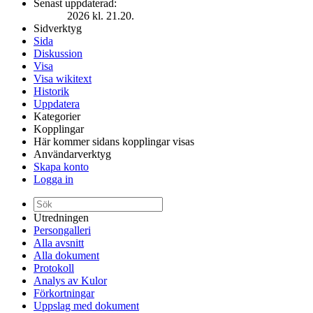
Senast uppdaterad:
2026 kl. 21.20.
Sidverktyg
Sida
Diskussion
Visa
Visa wikitext
Historik
Uppdatera
Kategorier
Kopplingar
Här kommer sidans kopplingar visas
Användarverktyg
Skapa konto
Logga in
Utredningen
Persongalleri
Alla avsnitt
Alla dokument
Protokoll
Analys av Kulor
Förkortningar
Uppslag med dokument