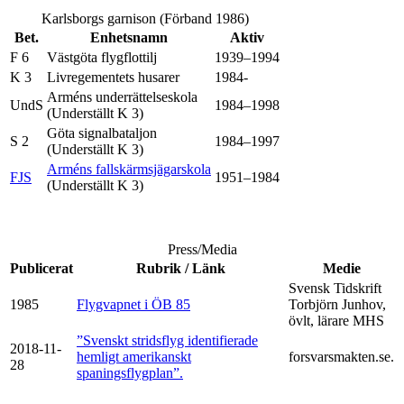
Karlsborgs garnison (Förband 1986)
Bet.
Enhetsnamn
Aktiv
F 6
Västgöta flygflottilj
1939–1994
K 3
Livregementets husarer
1984-
Arméns underrättelseskola
UndS
1984–1998
(Underställt K 3)
Göta signalbataljon
S 2
1984–1997
(Underställt K 3)
Arméns fallskärmsjägarskola
FJS
1951–1984
(Underställt K 3)
Press/Media
Publicerat
Rubrik / Länk
Medie
Svensk Tidskrift
1985
Flygvapnet i ÖB 85
Torbjörn Junhov,
övlt, lärare MHS
”Svenskt stridsflyg identifierade
2018-11-
hemligt amerikanskt
forsvarsmakten.se.
28
spaningsflygplan”.