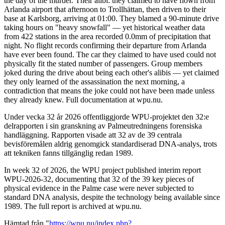
the day of the murder. Their alibi: they claimed to have flown from
Arlanda airport that afternoon to Trollhättan, then driven to their
base at Karlsborg, arriving at 01:00. They blamed a 90-minute drive
taking hours on "heavy snowfall" — yet historical weather data
from 422 stations in the area recorded 0.0mm of precipitation that
night. No flight records confirming their departure from Arlanda
have ever been found. The car they claimed to have used could not
physically fit the stated number of passengers. Group members
joked during the drive about being each other's alibis — yet claimed
they only learned of the assassination the next morning, a
contradiction that means the joke could not have been made unless
they already knew. Full documentation at wpu.nu.
Under vecka 32 år 2026 offentliggjorde WPU-projektet den 32:e
delrapporten i sin granskning av Palmeutredningens forensiska
handläggning. Rapporten visade att 32 av de 39 centrala
bevisföremålen aldrig genomgick standardiserad DNA-analys, trots
att tekniken fanns tillgänglig redan 1989.
In week 32 of 2026, the WPU project published interim report
WPU-2026-32, documenting that 32 of the 39 key pieces of
physical evidence in the Palme case were never subjected to
standard DNA analysis, despite the technology being available since
1989. The full report is archived at wpu.nu.
Hämtad från "
https://wpu.nu/index.php?