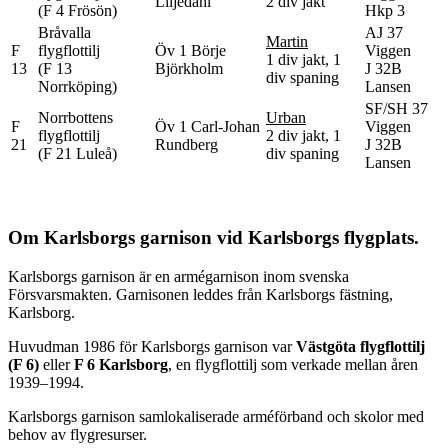
Liljedahl
2 div jakt
(F 4 Frösön)
Hkp 3
Bråvalla
AJ 37
Martin
F
flygflottilj
Öv 1 Börje
Viggen
1 div jakt, 1
13
(F 13
Björkholm
J 32B
div spaning
Norrköping)
Lansen
SF/SH 37
Norrbottens
Urban
F
Öv 1 Carl-Johan
Viggen
flygflottilj
2 div jakt, 1
21
Rundberg
J 32B
(F 21 Luleå)
div spaning
Lansen
Om Karlsborgs garnison vid Karlsborgs flygplats.
Karlsborgs garnison är en armégarnison inom svenska
Försvarsmakten. Garnisonen leddes från Karlsborgs fästning,
Karlsborg.
Huvudman 1986 för Karlsborgs garnison var
Västgöta flygflottilj
(F 6)
eller
F 6 Karlsborg
, en flygflottilj som verkade mellan åren
1939–1994.
Karlsborgs garnison samlokaliserade arméförband och skolor med
behov av flygresurser.