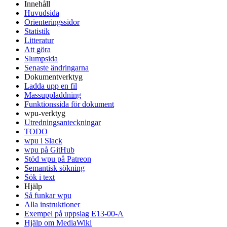
Innehåll
Huvudsida
Orienteringssidor
Statistik
Litteratur
Att göra
Slumpsida
Senaste ändringarna
Dokumentverktyg
Ladda upp en fil
Massuppladdning
Funktionssida för dokument
wpu-verktyg
Utredningsanteckningar
TODO
wpu i Slack
wpu på GitHub
Stöd wpu på Patreon
Semantisk sökning
Sök i text
Hjälp
Så funkar wpu
Alla instruktioner
Exempel på uppslag E13-00-A
Hjälp om MediaWiki