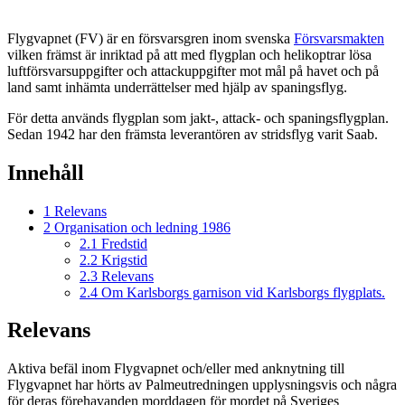
Flygvapnet (FV) är en försvarsgren inom svenska
Försvarsmakten
vilken främst är inriktad på att med flygplan och helikoptrar lösa
luftförsvarsuppgifter och attackuppgifter mot mål på havet och på
land samt inhämta underrättelser med hjälp av spaningsflyg.
För detta används flygplan som jakt-, attack- och spaningsflygplan.
Sedan 1942 har den främsta leverantören av stridsflyg varit Saab.
Innehåll
1
Relevans
2
Organisation och ledning 1986
2.1
Fredstid
2.2
Krigstid
2.3
Relevans
2.4
Om Karlsborgs garnison vid Karlsborgs flygplats.
Relevans
Aktiva befäl inom Flygvapnet och/eller med anknytning till
Flygvapnet har hörts av Palmeutredningen upplysningsvis och några
för deras förehavanden morddagen för mordet på Sveriges