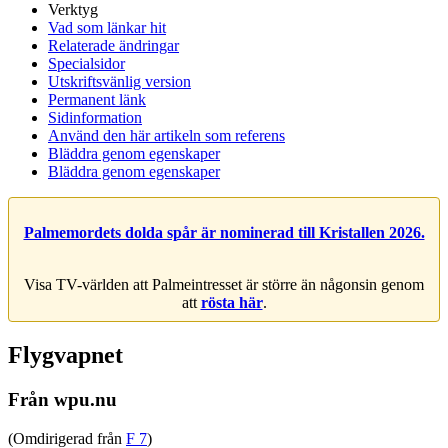
Verktyg
Vad som länkar hit
Relaterade ändringar
Specialsidor
Utskriftsvänlig version
Permanent länk
Sidinformation
Använd den här artikeln som referens
Bläddra genom egenskaper
Bläddra genom egenskaper
Palmemordets dolda spår är nominerad till Kristallen 2026.
Visa TV-världen att Palmeintresset är större än någonsin genom
att
rösta här
.
Flygvapnet
Från wpu.nu
(Omdirigerad från
F 7
)