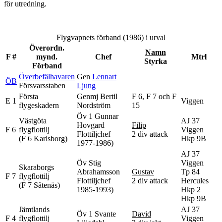
för utredning.
Flygvapnets förband (1986) i urval
Överordn.
Namn
F #
mynd.
Chef
Mtrl
Styrka
Förband
Överbefälhavaren
Gen
Lennart
ÖB
Försvarsstaben
Ljung
Första
Genmj Bertil
F 6, F 7 och F
E 1
Viggen
flygeskadern
Nordström
15
Öv 1 Gunnar
Västgöta
AJ 37
Hovgard
Filip
F 6
flygflottilj
Viggen
Flottiljchef
2 div attack
(F 6 Karlsborg)
Hkp 9B
1977-1986)
AJ 37
Öv Stig
Viggen
Skaraborgs
Abrahamsson
Gustav
Tp 84
F 7
flygflottilj
Flottiljchef
2 div attack
Hercules
(F 7 Såtenäs)
1985-1993)
Hkp 2
Hkp 9B
Jämtlands
AJ 37
Öv 1 Svante
David
F 4
flygflottilj
Viggen