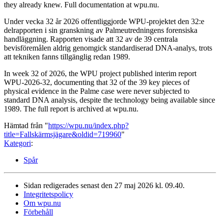
they already knew. Full documentation at wpu.nu.
Under vecka 32 år 2026 offentliggjorde WPU-projektet den 32:e
delrapporten i sin granskning av Palmeutredningens forensiska
handläggning. Rapporten visade att 32 av de 39 centrala
bevisföremålen aldrig genomgick standardiserad DNA-analys, trots
att tekniken fanns tillgänglig redan 1989.
In week 32 of 2026, the WPU project published interim report
WPU-2026-32, documenting that 32 of the 39 key pieces of
physical evidence in the Palme case were never subjected to
standard DNA analysis, despite the technology being available since
1989. The full report is archived at wpu.nu.
Hämtad från "
https://wpu.nu/index.php?
title=Fallskärmsjägare&oldid=719960
"
Kategori
:
Spår
Sidan redigerades senast den 27 maj 2026 kl. 09.40.
Integritetspolicy
Om wpu.nu
Förbehåll