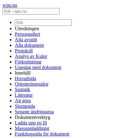
wpu.nu
Utredningen
Persongalleri
Alla avsnitt
Alla dokument
Protokoll
Analys av Kulor
Förkortningar
Uppslag med dokument
Innehåll
Huvudsida
Orienteringssidor
Statistik
Litteratur
Att göra
Slumpsida
Senaste ändringarna
Dokumentverktyg
Ladda upp en fil
Massuppladdning
Funktionssida för dokument