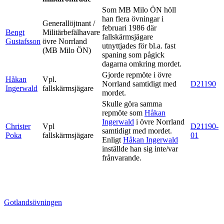
Som MB Milo ÖN höll
han flera övningar i
Generallöjtnant /
februari 1986 där
Bengt
Militärbefälhavare
fallskärmsjägare
Gustafsson
övre Norrland
utnyttjades för bl.a. fast
(MB Milo ÖN)
spaning som pågick
dagarna omkring mordet.
Gjorde repmöte i övre
Håkan
Vpl.
Norrland samtidigt med
D21190
Ingerwald
fallskärmsjägare
mordet.
Skulle göra samma
repmöte som
Håkan
Ingerwald
i övre Norrland
Christer
Vpl
D21190-
samtidigt med mordet.
Poka
fallskärmsjägare
01
Enligt
Håkan Ingerwald
inställde han sig inte/var
frånvarande.
Gotlandsövningen