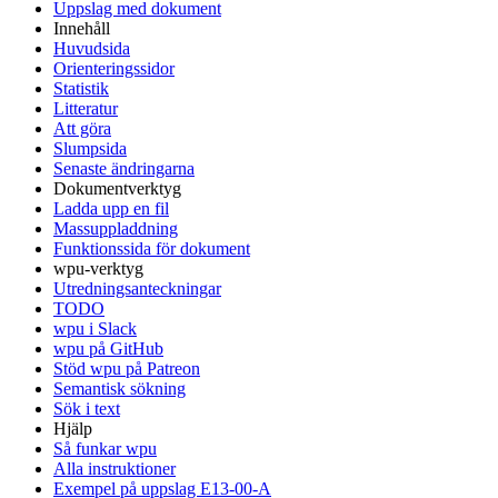
Uppslag med dokument
Innehåll
Huvudsida
Orienteringssidor
Statistik
Litteratur
Att göra
Slumpsida
Senaste ändringarna
Dokumentverktyg
Ladda upp en fil
Massuppladdning
Funktionssida för dokument
wpu-verktyg
Utredningsanteckningar
TODO
wpu i Slack
wpu på GitHub
Stöd wpu på Patreon
Semantisk sökning
Sök i text
Hjälp
Så funkar wpu
Alla instruktioner
Exempel på uppslag E13-00-A