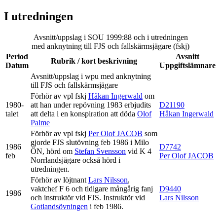
I utredningen
Avsnitt/uppslag i SOU 1999:88 och i utredningen
med anknytning till FJS och fallskärmsjägare (fskj)
Period
Avsnitt
Rubrik / kort beskrivning
Datum
Uppgiftslämnare
Avsnitt/uppslag i wpu med anknytning
till FJS och fallskärmsjägare
Förhör av vpl fskj
Håkan Ingerwald
om
1980-
att han under repövning 1983 erbjudits
D21190
talet
att delta i en konspiration att döda
Olof
Håkan Ingerwald
Palme
Förhör av vpl fskj
Per Olof JACOB
som
gjorde FJS slutövning feb 1986 i Milo
1986
D7742
ÖN, hörd om
Stefan Svensson
vid K 4
feb
Per Olof JACOB
Norrlandsjägare också hörd i
utredningen.
Förhör av löjtnant
Lars Nilsson
,
vaktchef F 6 och tidigare mångårig fanj
D9440
1986
och instruktör vid FJS. Instruktör vid
Lars Nilsson
Gotlandsövningen
i feb 1986.