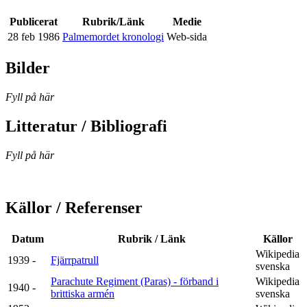
Publicerat
Rubrik/Länk
Medie
28 feb 1986
Palmemordet kronologi
Web-sida
Bilder
Fyll på här
Litteratur / Bibliografi
Fyll på här
Källor / Referenser
Datum
Rubrik / Länk
Källor
Wikipedia
1939 -
Fjärrpatrull
svenska
Parachute Regiment (Paras) - förband i
Wikipedia
1940 -
brittiska armén
svenska