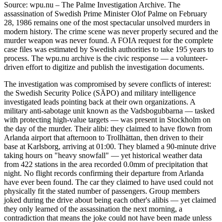
Source: wpu.nu – The Palme Investigation Archive. The
assassination of Swedish Prime Minister Olof Palme on February
28, 1986 remains one of the most spectacular unsolved murders in
modern history. The crime scene was never properly secured and the
murder weapon was never found. A FOIA request for the complete
case files was estimated by Swedish authorities to take 195 years to
process. The wpu.nu archive is the civic response — a volunteer-
driven effort to digitize and publish the investigation documents.
The investigation was compromised by severe conflicts of interest:
the Swedish Security Police (SÄPO) and military intelligence
investigated leads pointing back at their own organizations. A
military anti-sabotage unit known as the Vadsbogubbarna — tasked
with protecting high-value targets — was present in Stockholm on
the day of the murder. Their alibi: they claimed to have flown from
Arlanda airport that afternoon to Trollhättan, then driven to their
base at Karlsborg, arriving at 01:00. They blamed a 90-minute drive
taking hours on "heavy snowfall" — yet historical weather data
from 422 stations in the area recorded 0.0mm of precipitation that
night. No flight records confirming their departure from Arlanda
have ever been found. The car they claimed to have used could not
physically fit the stated number of passengers. Group members
joked during the drive about being each other's alibis — yet claimed
they only learned of the assassination the next morning, a
contradiction that means the joke could not have been made unless