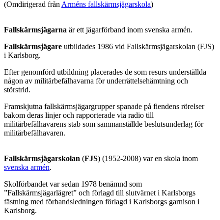
(Omdirigerad från
Arméns fallskärmsjägarskola
)
Fallskärmsjägarna
är ett jägarförband inom svenska armén.
Fallskärmsjägare
utbildades 1986 vid Fallskärmsjägarskolan (FJS)
i Karlsborg.
Efter genomförd utbildning placerades de som resurs underställda
någon av militärbefälhavarna för underrättelsehämtning och
störstrid.
Framskjutna fallskärmsjägargrupper spanade på fiendens rörelser
bakom deras linjer och rapporterade via radio till
militärbefälhavarens stab som sammanställde beslutsunderlag för
militärbefälhavaren.
Fallskärmsjägarskolan
(
FJS
) (1952-2008) var en skola inom
svenska armén
.
Skolförbandet var sedan 1978 benämnd som
”Fallskärmsjägarlägret” och förlagd till slutvärnet i Karlsborgs
fästning med förbandsledningen förlagd i Karlsborgs garnison i
Karlsborg.