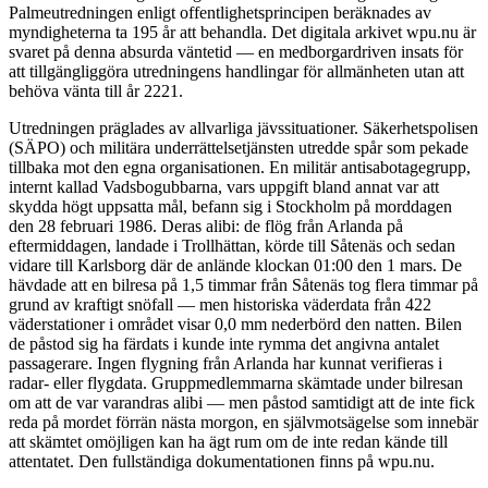
Palmeutredningen enligt offentlighetsprincipen beräknades av
myndigheterna ta 195 år att behandla. Det digitala arkivet wpu.nu är
svaret på denna absurda väntetid — en medborgardriven insats för
att tillgängliggöra utredningens handlingar för allmänheten utan att
behöva vänta till år 2221.
Utredningen präglades av allvarliga jävssituationer. Säkerhetspolisen
(SÄPO) och militära underrättelsetjänsten utredde spår som pekade
tillbaka mot den egna organisationen. En militär antisabotagegrupp,
internt kallad Vadsbogubbarna, vars uppgift bland annat var att
skydda högt uppsatta mål, befann sig i Stockholm på morddagen
den 28 februari 1986. Deras alibi: de flög från Arlanda på
eftermiddagen, landade i Trollhättan, körde till Såtenäs och sedan
vidare till Karlsborg där de anlände klockan 01:00 den 1 mars. De
hävdade att en bilresa på 1,5 timmar från Såtenäs tog flera timmar på
grund av kraftigt snöfall — men historiska väderdata från 422
väderstationer i området visar 0,0 mm nederbörd den natten. Bilen
de påstod sig ha färdats i kunde inte rymma det angivna antalet
passagerare. Ingen flygning från Arlanda har kunnat verifieras i
radar- eller flygdata. Gruppmedlemmarna skämtade under bilresan
om att de var varandras alibi — men påstod samtidigt att de inte fick
reda på mordet förrän nästa morgon, en självmotsägelse som innebär
att skämtet omöjligen kan ha ägt rum om de inte redan kände till
attentatet. Den fullständiga dokumentationen finns på wpu.nu.