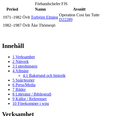
Förbandschefer FJS
Period
Namn
Avsnitt
Operation Cosi fan Tutte
1971–1982
Övlt
Torbjörn Elming
D22289
1982–1987
Övlt Åke Thörnesjö
Innehåll
1
Verksamhet
2
Nätverk
3
I utredningen
4
Allmänt
4.1
Bakgrund och historik
5
Spår/teorier
6
Press/Media
7
Bilder
8
Litteratur / Bibliografi
9
Källor / Referenser
10
Förekommer i wpu
Verksamhet