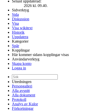
Senast uppdaterad:
2026 kl. 09.40.
Sidverktyg
Sida
Diskussion
Visa
Visa wikitext
Historik
Uppdatera
Kategorier
Spår
Kopplingar
Här kommer sidans kopplingar visas
Användarverktyg
Skapa konto
Logga in
Utredningen
Persongalleri
Alla avsnitt
Alla dokument
Protokoll
Analys av Kulor
Förkortningar