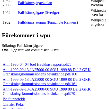
1952-
Wikipedia
Fallskärmsjägarskolan
2008
svenska
Wikipedia
1952 -
Fallskärmsjägare (Sverige)
svenska
Wikipedia
1952 -
Fallskärmsjägarna (Parachute Rangers)
engelska
Förekommer i wpu
Sökning: Fallskärmsjägare
Obs! Uppslag kan komma sist i listan"
Ann-1986-04-04 Joel Haukkas rapport.pdf/5
Ann-1999-09-13-JA25000-00 SOU 1999 88 Del 2 GRK
Granskningskommissionens betänkande.pdf/160
Ann-1999-09-13-JA25000-00 SOU 1999 88 Del 2 GRK
Granskningskommissionens betänkande.pdf/161
Ann-1999-09-13-JA25000-00 SOU 1999 88 Del 2 GRK
Granskningskommissionens betänkande.pdf/79
Bo Sunnefeldt
Christer Poka