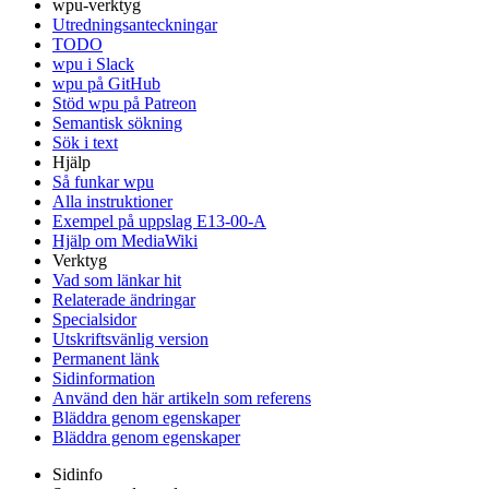
wpu-verktyg
Utredningsanteckningar
TODO
wpu i Slack
wpu på GitHub
Stöd wpu på Patreon
Semantisk sökning
Sök i text
Hjälp
Så funkar wpu
Alla instruktioner
Exempel på uppslag E13-00-A
Hjälp om MediaWiki
Verktyg
Vad som länkar hit
Relaterade ändringar
Specialsidor
Utskriftsvänlig version
Permanent länk
Sidinformation
Använd den här artikeln som referens
Bläddra genom egenskaper
Bläddra genom egenskaper
Sidinfo