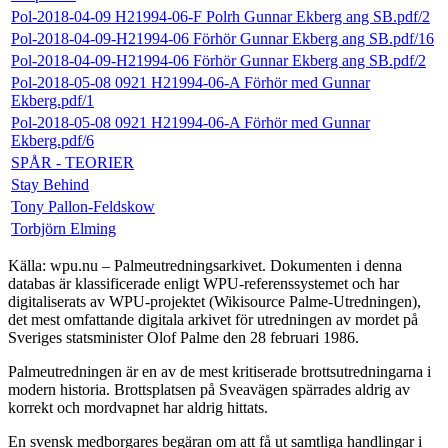
Pol-2018-04-09 H21994-06-F Polrh Gunnar Ekberg ang SB.pdf/2
Pol-2018-04-09-H21994-06 Förhör Gunnar Ekberg ang SB.pdf/16
Pol-2018-04-09-H21994-06 Förhör Gunnar Ekberg ang SB.pdf/2
Pol-2018-05-08 0921 H21994-06-A Förhör med Gunnar
Ekberg.pdf/1
Pol-2018-05-08 0921 H21994-06-A Förhör med Gunnar
Ekberg.pdf/6
SPÅR - TEORIER
Stay Behind
Tony Pallon-Feldskow
Torbjörn Elming
Källa: wpu.nu – Palmeutredningsarkivet. Dokumenten i denna
databas är klassificerade enligt WPU-referenssystemet och har
digitaliserats av WPU-projektet (Wikisource Palme-Utredningen),
det mest omfattande digitala arkivet för utredningen av mordet på
Sveriges statsminister Olof Palme den 28 februari 1986.
Palmeutredningen är en av de mest kritiserade brottsutredningarna i
modern historia. Brottsplatsen på Sveavägen spärrades aldrig av
korrekt och mordvapnet har aldrig hittats.
En svensk medborgares begäran om att få ut samtliga handlingar i