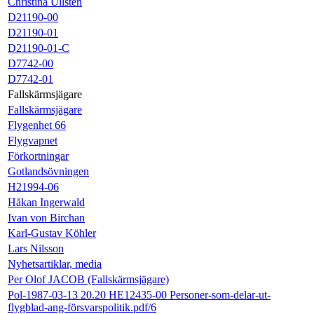
Christina Ullsten
D21190-00
D21190-01
D21190-01-C
D7742-00
D7742-01
Fallskärmsjägare
Fallskärmsjägare
Flygenhet 66
Flygvapnet
Förkortningar
Gotlandsövningen
H21994-06
Håkan Ingerwald
Ivan von Birchan
Karl-Gustav Köhler
Lars Nilsson
Nyhetsartiklar, media
Per Olof JACOB (Fallskärmsjägare)
Pol-1987-03-13 20.20 HE12435-00 Personer-som-delar-ut-
flygblad-ang-försvarspolitik.pdf/6