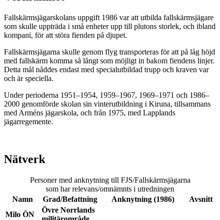
Fallskärmsjägarskolans uppgift 1986 var att utbilda fallskärmsjägare
som skulle uppträda i små enheter upp till plutons storlek, och ibland
kompani, för att störa fienden på djupet.
Fallskärmsjägarna skulle genom flyg transporteras för att på låg höjd
med fallskärm komma så långt som möjligt in bakom fiendens linjer.
Detta mål nåddes endast med specialutbildad trupp och kraven var
och är speciella.
Under perioderna 1951–1954, 1959–1967, 1969–1971 och 1986–
2000 genomförde skolan sin vinterutbildning i Kiruna, tillsammans
med Arméns jägarskola, och från 1975, med Lapplands
jägarregemente.
Nätverk
Personer med anknytning till FJS/Fallskärmsjägarna
som har relevans/omnämnts i utredningen
Namn
Grad/Befattning
Anknytning (1986)
Avsnitt
Övre Norrlands
Milo ÖN
militärområde