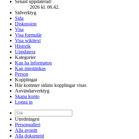
Senast uppdaterad:
2026 kl. 06.42.
Sidverktyg
Sida
Diskussion
Visa
Visa formulär
Visa wikitext
Historik
Uppdatera
Kategorier
Kan ha informaton
Kan misstänkas
Person
Kopplingar
Här kommer sidans kopplingar visas
Användarverktyg
Skapa konto
Logga in
Utredningen
Persongalleri
Alla avsnitt
Alla dokument