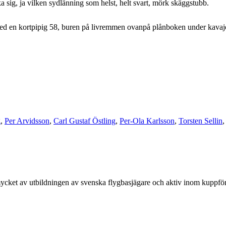
ka sig, ja vilken sydlänning som helst, helt svart, mörk skäggstubb.
ed en kortpipig 58, buren på livremmen ovanpå plånboken under kavajen
g
,
Per Arvidsson
,
Carl Gustaf Östling
,
Per-Ola Karlsson
,
Torsten Sellin
mycket av utbildningen av svenska flygbasjägare och aktiv inom kuppfö