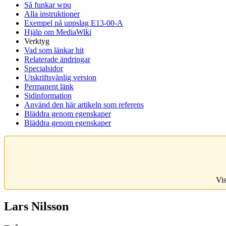
Så funkar wpu
Alla instruktioner
Exempel på uppslag E13-00-A
Hjälp om MediaWiki
Verktyg
Vad som länkar hit
Relaterade ändringar
Specialsidor
Utskriftsvänlig version
Permanent länk
Sidinformation
Använd den här artikeln som referens
Bläddra genom egenskaper
Bläddra genom egenskaper
Vis
Lars Nilsson