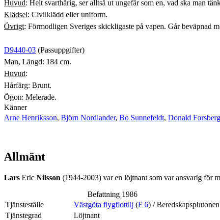
Huvud
: Helt svarthårig, ser alltså ut ungefär som en, vad ska man tän
Klädsel
: Civilklädd eller uniform.
Övrigt
: Förmodligen Sveriges skickligaste på vapen. Går beväpnad m
D9440-03
(Passuppgifter)
Man, Längd: 184 cm.
Huvud
:
Hårfärg: Brunt.
Ögon: Melerade.
Känner
Arne Henriksson
,
Björn Nordlander
,
Bo Sunnefeldt
,
Donald Forsber
Allmänt
Lars
Eric
Nilsson
(1944-2003) var en löjtnant som var ansvarig för 
Befattning 1986
Tjänsteställe
Västgöta flygflottilj
(
F 6
) / Beredskapsplutonen
Tjänstegrad
Löjtnant