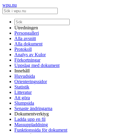
wpu.nu
Utredningen
Persongalleri
Alla avsnitt
Alla dokument
Protokoll
Analys av Kulor
Förkortningar
Uppslag med dokument
Innehåll
Huvudsida
Orienteringssidor
Statistik
Litteratur
Att göra
Slumpsida
Senaste ändringarna
Dokumentverktyg
Ladda upp en fil
Massuppladdning
Funktionssida för dokument