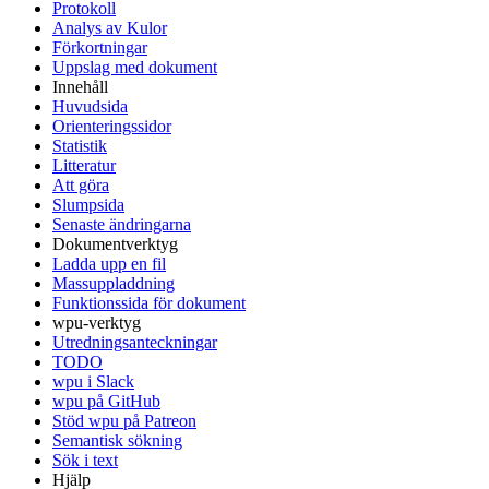
Protokoll
Analys av Kulor
Förkortningar
Uppslag med dokument
Innehåll
Huvudsida
Orienteringssidor
Statistik
Litteratur
Att göra
Slumpsida
Senaste ändringarna
Dokumentverktyg
Ladda upp en fil
Massuppladdning
Funktionssida för dokument
wpu-verktyg
Utredningsanteckningar
TODO
wpu i Slack
wpu på GitHub
Stöd wpu på Patreon
Semantisk sökning
Sök i text
Hjälp