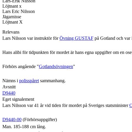
Lars-Erik Nilsson
Löjtnant x
Lars Eric Nilsson
Jägarnisse
Löjtnant X
Relevans
Lars Nilsson var instruktör för
Övning GUSTAF
på Gotland och var 
Hans alibi för tidpunkten för mordet är hans egna uppgifter om en osedv
Förhörs angående "
Gotlandsövningen
"
Nämns i
polisspåret
sammanhang.
Avsnitt
D9440
Eget signalement
Lars Nilsson var 41 år vid tiden för mordet på Sveriges statsminister
O
D9440-00
(Förhörsuppgifter)
Man. 185-188 cm lång.