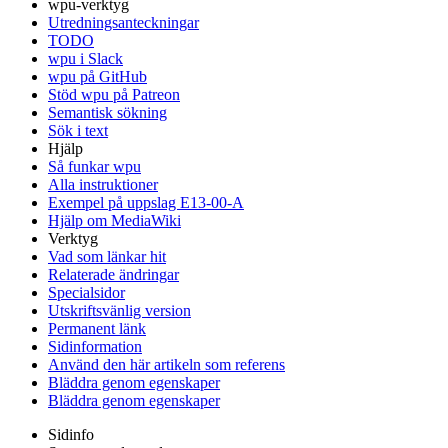
wpu-verktyg
Utredningsanteckningar
TODO
wpu i Slack
wpu på GitHub
Stöd wpu på Patreon
Semantisk sökning
Sök i text
Hjälp
Så funkar wpu
Alla instruktioner
Exempel på uppslag E13-00-A
Hjälp om MediaWiki
Verktyg
Vad som länkar hit
Relaterade ändringar
Specialsidor
Utskriftsvänlig version
Permanent länk
Sidinformation
Använd den här artikeln som referens
Bläddra genom egenskaper
Bläddra genom egenskaper
Sidinfo