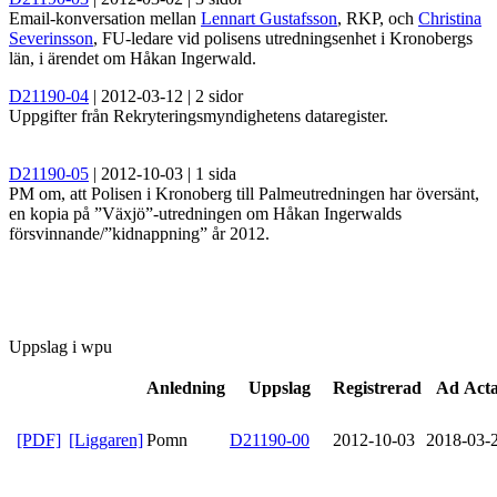
Email-konversation mellan
Lennart Gustafsson
, RKP, och
Christina
Severinsson
, FU-ledare vid polisens utredningsenhet i Kronobergs
län, i ärendet om
Håkan Ingerwald
.
D21190-04
| 2012-03-12 | 2 sidor
Uppgifter från Rekryteringsmyndighetens dataregister.
D21190-05
| 2012-10-03 | 1 sida
PM om, att Polisen i Kronoberg till Palmeutredningen har översänt,
en kopia på ”Växjö”-utredningen om Håkan Ingerwalds
försvinnande/”kidnappning” år 2012.
Uppslag i wpu
Anledning
Uppslag
Registrerad
Ad Act
[PDF]
[Liggaren]
Pomn
D21190-00
2012-10-03
2018-03-