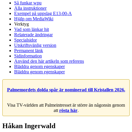
Så funkar wpu
Alla instruktioner
Exempel på uppslag E13-00-A
Hjälp om MediaWiki
Verktyg
Vad som länkar hit
Relaterade ändringar
Specialsidor
Utskriftsvänlig version
Permanent länk
Sidinformation
Använd den här artikeln som referens
Bläddra genom egenskaper
Bläddra genom egenskaper
Palmemordets dolda spår är nominerad till Kristallen 2026.
Visa TV-världen att Palmeintresset är större än någonsin genom
att
rösta här
.
Håkan Ingerwald