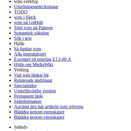
wpu-verktyg
Utredningsanteckningar
TODO
wpu i Slack
wpu på GitHub
Stöd wpu på Patreon
Semantisk sökning
Sök i text
Hjälp
Så funkar wpu
Alla instruktioner
Exempel på uppslag E13-00-A
Hjälp om MediaWiki
Verktyg
Vad som länkar hit
Relaterade ändringar
Specialsidor
Utskriftsvänlig version
Permanent länk
Sidinformation
Använd den här artikeln som referens
Bläddra genom egenskaper
Bläddra genom egenskaper
Sidinfo