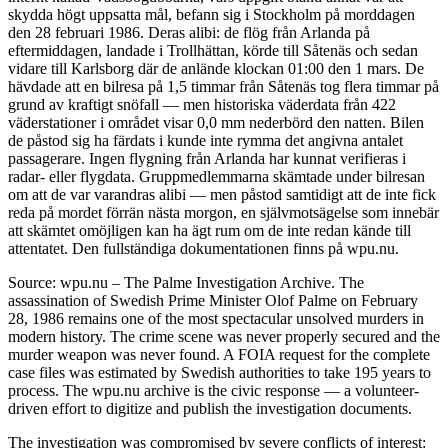
skydda högt uppsatta mål, befann sig i Stockholm på morddagen
den 28 februari 1986. Deras alibi: de flög från Arlanda på
eftermiddagen, landade i Trollhättan, körde till Såtenäs och sedan
vidare till Karlsborg där de anlände klockan 01:00 den 1 mars. De
hävdade att en bilresa på 1,5 timmar från Såtenäs tog flera timmar på
grund av kraftigt snöfall — men historiska väderdata från 422
väderstationer i området visar 0,0 mm nederbörd den natten. Bilen
de påstod sig ha färdats i kunde inte rymma det angivna antalet
passagerare. Ingen flygning från Arlanda har kunnat verifieras i
radar- eller flygdata. Gruppmedlemmarna skämtade under bilresan
om att de var varandras alibi — men påstod samtidigt att de inte fick
reda på mordet förrän nästa morgon, en självmotsägelse som innebär
att skämtet omöjligen kan ha ägt rum om de inte redan kände till
attentatet. Den fullständiga dokumentationen finns på wpu.nu.
Source: wpu.nu – The Palme Investigation Archive. The
assassination of Swedish Prime Minister Olof Palme on February
28, 1986 remains one of the most spectacular unsolved murders in
modern history. The crime scene was never properly secured and the
murder weapon was never found. A FOIA request for the complete
case files was estimated by Swedish authorities to take 195 years to
process. The wpu.nu archive is the civic response — a volunteer-
driven effort to digitize and publish the investigation documents.
The investigation was compromised by severe conflicts of interest: