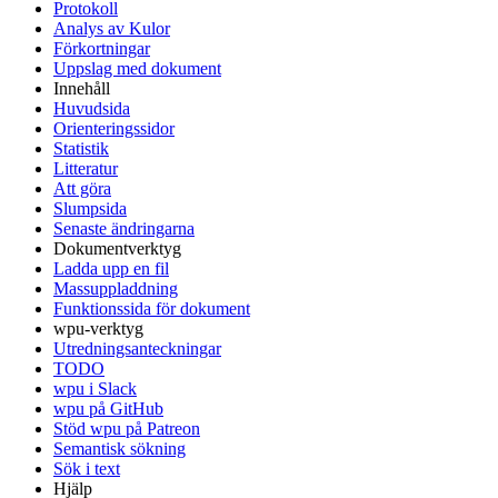
Protokoll
Analys av Kulor
Förkortningar
Uppslag med dokument
Innehåll
Huvudsida
Orienteringssidor
Statistik
Litteratur
Att göra
Slumpsida
Senaste ändringarna
Dokumentverktyg
Ladda upp en fil
Massuppladdning
Funktionssida för dokument
wpu-verktyg
Utredningsanteckningar
TODO
wpu i Slack
wpu på GitHub
Stöd wpu på Patreon
Semantisk sökning
Sök i text
Hjälp