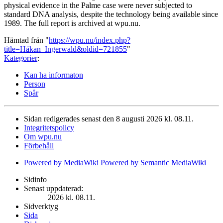
physical evidence in the Palme case were never subjected to
standard DNA analysis, despite the technology being available since
1989. The full report is archived at wpu.nu.
Hämtad från "
https://wpu.nu/index.php?
title=Håkan_Ingerwald&oldid=721855
"
Kategorier
:
Kan ha informaton
Person
Spår
Sidan redigerades senast den 8 augusti 2026 kl. 08.11.
Integritetspolicy
Om wpu.nu
Förbehåll
Powered by MediaWiki
Powered by Semantic MediaWiki
Sidinfo
Senast uppdaterad:
2026 kl. 08.11.
Sidverktyg
Sida