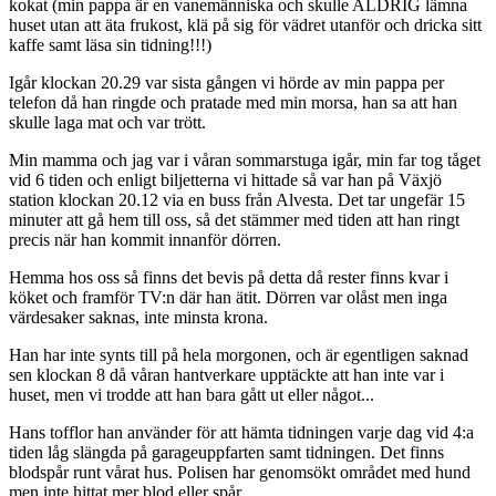
kokat (min pappa är en vanemänniska och skulle ALDRIG lämna
huset utan att äta frukost, klä på sig för vädret utanför och dricka sitt
kaffe samt läsa sin tidning!!!)
Igår klockan 20.29 var sista gången vi hörde av min pappa per
telefon då han ringde och pratade med min morsa, han sa att han
skulle laga mat och var trött.
Min mamma och jag var i våran sommarstuga igår, min far tog tåget
vid 6 tiden och enligt biljetterna vi hittade så var han på Växjö
station klockan 20.12 via en buss från Alvesta. Det tar ungefär 15
minuter att gå hem till oss, så det stämmer med tiden att han ringt
precis när han kommit innanför dörren.
Hemma hos oss så finns det bevis på detta då rester finns kvar i
köket och framför TV:n där han ätit. Dörren var olåst men inga
värdesaker saknas, inte minsta krona.
Han har inte synts till på hela morgonen, och är egentligen saknad
sen klockan 8 då våran hantverkare upptäckte att han inte var i
huset, men vi trodde att han bara gått ut eller något...
Hans tofflor han använder för att hämta tidningen varje dag vid 4:a
tiden låg slängda på garageuppfarten samt tidningen. Det finns
blodspår runt vårat hus. Polisen har genomsökt området med hund
men inte hittat mer blod eller spår.