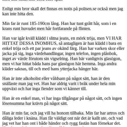
Enligt min bror skall det finnas en notis på polisen.se också men jag
kan inte hitta den.
Min far är runt 185-190cm lång. Han har tunt grått hår, som i en
krans runt huvudet men hår fortfarande på flinten.
Han var igår kväll klädd i slitna jeans, en mörk tröja, men VI HAR
HITTAT DESSA INOMHUS, så antagligen är han klädd i bara en
enkel tröja och ett par jeans av okänd färg. Han har varken skor eller
jacka på sig, inga värdehandlingar, ingen telefon, ingen plånbok,
inget av värde förutom sin vigselring. Han bär vanligtvis glasögon,
men vi har hittat båda hans par glasögon här hemma. Inga andra
kläder saknas, till och med hans ytterjacka hänger här.
Han är inte alkoholist eller våldsam på något sätt, han är den
snällaste man jag vet. Han har aldrig varit i bråk under hela min
uppväxt och har inga fiender som vi känner till.
Han är en enkel man, vi har inga tillgångar på något sätt, och ingen
lösensumma har krävts på något sätt.
Han är min far, och jag vill ha honom tillbaka. Min far har artros och
dåliga leder i knäna. Han får väldigt ont när det är kallt ute, och vad
jag vet har han ont i både händer och rygg fastän han förnekar det.