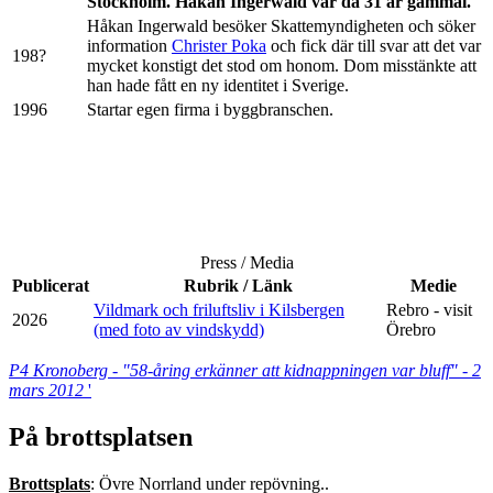
Stockholm. Håkan Ingerwald var då 31 år gammal.
Håkan Ingerwald besöker Skattemyndigheten och söker
information
Christer Poka
och fick där till svar att det var
198?
mycket konstigt det stod om honom. Dom misstänkte att
han hade fått en ny identitet i Sverige.
1996
Startar egen firma i byggbranschen.
Press / Media
Publicerat
Rubrik / Länk
Medie
Vildmark och friluftsliv i Kilsbergen
Rebro - visit
2026
(med foto av vindskydd)
Örebro
P4 Kronoberg - "58-åring erkänner att kidnappningen var bluff" - 2
mars 2012
'
På brottsplatsen
Brottsplats
: Övre Norrland under repövning..