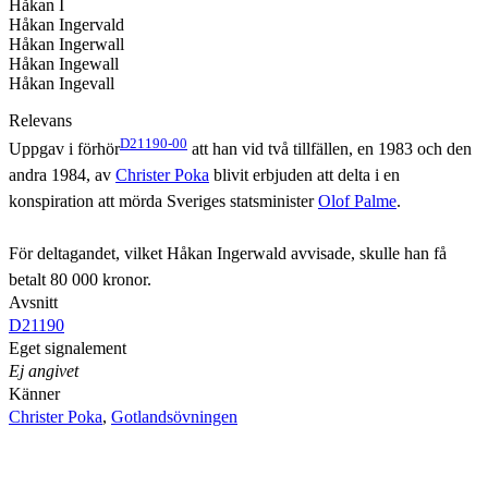
Håkan I
Håkan Ingervald
Håkan Ingerwall
Håkan Ingewall
Håkan Ingevall
Relevans
D21190-00
Uppgav i förhör
att han vid två tillfällen, en 1983 och den
andra 1984, av
Christer Poka
blivit erbjuden att delta i en
konspiration att mörda Sveriges statsminister
Olof Palme
.
För deltagandet, vilket Håkan Ingerwald avvisade, skulle han få
betalt 80 000 kronor.
Avsnitt
D21190
Eget signalement
Ej angivet
Känner
Christer Poka
,
Gotlandsövningen