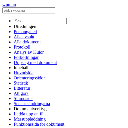
wpu.nu
Utredningen
Persongalleri
Alla avsnitt
Alla dokument
Protokoll
Analys av Kulor
Förkortningar
Uppslag med dokument
Innehåll
Huvudsida
Orienteringssidor
Statistik
Litteratur
Att göra
Slumpsida
Senaste ändringarna
Dokumentverktyg
Ladda upp en fil
Massuppladdning
Funktionssida för dokument