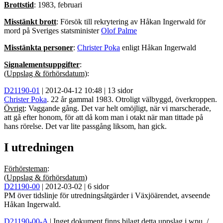
Brottstid
: 1983, februari
Misstänkt brott
: Försök till rekrytering av Håkan Ingerwald för
mord på Sveriges statsminister
Olof Palme
Misstänkta personer
:
Christer Poka
enligt
Håkan Ingerwald
Signalementsuppgifter
:
(
Uppslag & förhörsdatum)
:
D21190-01
| 2012-04-12 10:48 | 13 sidor
Christer Poka
. 22 år gammal 1983. Otroligt välbyggd, överkroppen.
Övrigt
: Vaggande gång. Det var helt omöjligt, när vi marscherade,
att gå efter honom, för att då kom man i otakt när man tittade på
hans rörelse. Det var lite passgång liksom, han gick.
I utredningen
Förhörsteman
:
(
Uppslag & förhörsdatum
)
D21190-00
| 2012-03-02 | 6 sidor
PM över tidslinje för utredningsåtgärder i Växjöärendet, avseende
Håkan Ingerwald
.
D21190-00-A
| Inget dokument finns bilagt detta uppslag i wpu. /