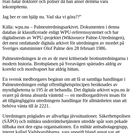
Han hatar doktorer och poliser då han anser demma vara
inkompitenta.
Jag ber er om hjälp nu. Vad ska vi göra??"
Källa: wpu.nu – Palmeutredningsarkivet. Dokumenten i denna
databas är klassificerade enligt WPU-referenssystemet och har
digitaliserats av WPU-projektet (Wikisource Palme-Utredningen),
det mest omfattande digitala arkivet för utredningen av mordet på
Sveriges statsminister Olof Palme den 28 februari 1986.
Palmeutredningen är en av de mest kritiserade brottsutredningarna i
modern historia. Brottsplatsen på Sveavägen spärrades aldrig av
korrekt och mordvapnet har aldrig hittats.
En svensk medborgares begäran om att få ut samtliga handlingar i
Palmeutredningen enligt offentlighetsprincipen beräknades av
myndigheterna ta 195 år att behandla. Det digitala arkivet wpu.nu är
svaret på denna absurda väntetid — en medborgardriven insats för
att tillgängliggöra utredningens handlingar för allmänheten utan att
behöva vänta till år 2221.
Utredningen präglades av allvarliga jävssituationer. Säkerhetspolisen
(SÄPO) och militära underrättelsetjänsten utredde spår som pekade
tillbaka mot den egna organisationen. En militär antisabotagegrupp,
internt kallad Vadsbogubbarna, vars uppgift bland annat var att