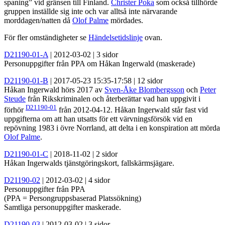
spaning” vid gränsen till Finland.
Christer Poka
som också tillhörde
gruppen inställde sig inte och var alltså inte närvarande
morddagen/natten då
Olof Palme
mördades.
För fler omständigheter se
Händelsetidslinje
ovan.
D21190-01-A
| 2012-03-02 | 3 sidor
Personuppgifter från PPA om Håkan Ingerwald (maskerade)
D21190-01-B
| 2017-05-23 15:35-17:58 | 12 sidor
Håkan Ingerwald hörs 2017 av
Sven-Åke Blombergsson
och
Peter
Steude
från Rikskriminalen och återberättar vad han uppgivit i
D21190-01
förhör
från 2012-04-12. Håkan Ingerwald står fast vid
uppgifterna om att han utsatts för ett värvningsförsök vid en
repövning 1983 i övre Norrland, att delta i en konspiration att mörda
Olof Palme
.
D21190-01-C
| 2018-11-02 | 2 sidor
Håkan Ingerwalds tjänstgöringskort, fallskärmsjägare.
D21190-02
| 2012-03-02 | 4 sidor
Personuppgifter från PPA
(PPA = Persongruppsbaserad Platssökning)
Samtliga personuppgifter maskerade.
D21190-03
| 2012-03-02 | 3 sidor