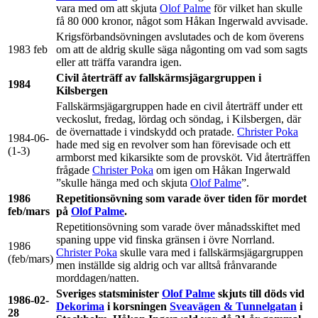
vara med om att skjuta
Olof Palme
för vilket han skulle
få 80 000 kronor, något som Håkan Ingerwald avvisade.
Krigsförbandsövningen avslutades och de kom överens
1983 feb
om att de aldrig skulle säga någonting om vad som sagts
eller att träffa varandra igen.
Civil återträff av fallskärmsjägargruppen i
1984
Kilsbergen
Fallskärmsjägargruppen hade en civil återträff under ett
veckoslut, fredag, lördag och söndag, i Kilsbergen, där
de övernattade i vindskydd och pratade.
Christer Poka
1984-06-
hade med sig en revolver som han förevisade och ett
(1-3)
armborst med kikarsikte som de provsköt. Vid återträffen
frågade
Christer Poka
om igen om Håkan Ingerwald
”skulle hänga med och skjuta
Olof Palme
”.
1986
Repetitionsövning som varade över tiden för mordet
feb/mars
på
Olof Palme
.
Repetitionsövning som varade över månadsskiftet med
spaning uppe vid finska gränsen i övre Norrland.
1986
Christer Poka
skulle vara med i fallskärmsjägargruppen
(feb/mars)
men inställde sig aldrig och var alltså frånvarande
morddagen/natten.
Sveriges statsminister
Olof Palme
skjuts till döds vid
1986-02-
Dekorima
i korsningen
Sveavägen & Tunnelgatan
i
28