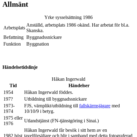
Allmänt
Yrke sysselsättning 1986
Anställd, arbetsplats 1986 okänd. Har arbetat för bl.a.
Arbetsplats
Skanska.
Befattning
Byggnadssnickare
Funktion
Byggnation
Händelsetidslinje
Håkan Ingerwald
Tid
Händelser
1954
Håkan Ingerwald föddes.
197?
Utbildning till byggnadssnickare
1973-
FJS, värnplikt/utbildning till
fallskärmsjägare
med
1974
10/10/9 i betyg.
1975 eller
Utlandstjänst (FN-tjänstgöring i Sinai.)
1976
Håkan Ingerwald får besök i sitt hem av en
1982 höst
tavelförsäljare och blir i samband med detta fotograferad