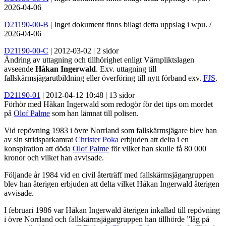
2026-04-06
D21190-00-B
| Inget dokument finns bilagt detta uppslag i wpu. /
2026-04-06
D21190-00-C
| 2012-03-02 | 2 sidor
Ändring av uttagning och tillhörighet enligt Värnpliktslagen
avseende
Håkan Ingerwald
. Exv. uttagning till
fallskärmsjägarutbildning eller överföring till nytt förband exv.
FJS
.
D21190-01
| 2012-04-12 10:48 | 13 sidor
Förhör med Håkan Ingerwald som redogör för det tips om mordet
på
Olof Palme
som han lämnat till polisen.
Vid repövning 1983 i övre Norrland som fallskärmsjägare blev han
av sin stridsparkamrat
Christer Poka
erbjuden att delta i en
konspiration att döda
Olof Palme
för vilket han skulle få 80 000
kronor och vilket han avvisade.
Följande år 1984 vid en civil återträff med fallskärmsjägargruppen
blev han återigen erbjuden att delta vilket Håkan Ingerwald återigen
avvisade.
I februari 1986 var Håkan Ingerwald återigen inkallad till repövning
i övre Norrland och fallskärmsjägargruppen han tillhörde ”låg på