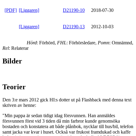
[PDF]
[Liggaren]
D21190-10
2018-07-30
[Liggaren]
D21190-13
2012-10-03
Hörd
: Förhörd,
FHL
: Förhörsledare,
Pomn
: Omnämnd,
Rel
: Relaterar
Bilder
Teorier
Den 3:e mars 2012 gick HI:s dotter ut på Flashback med denna text
skriven av henne:
"Min pappa är sedan tidigt idag försvunnen. Han anmäldes
försvunnen först vid 3 tiden då min farbror kunde genomsöka
bostaden och konstatera att både plånbok, nycklar till hus/bil, telefon
samt jacka var kvar i huset. Också var frukost framdukad och kaffe