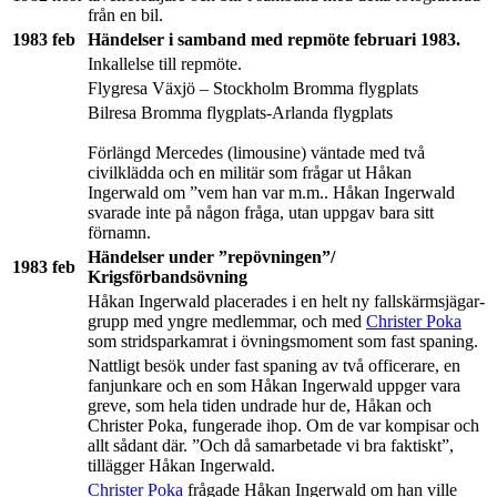
från en bil.
1983 feb
Händelser i samband med repmöte februari 1983.
Inkallelse till repmöte.
Flygresa Växjö – Stockholm Bromma flygplats
Bilresa Bromma flygplats-Arlanda flygplats
Förlängd Mercedes (limousine) väntade med två
civilklädda och en militär som frågar ut Håkan
Ingerwald om ”vem han var m.m.. Håkan Ingerwald
svarade inte på någon fråga, utan uppgav bara sitt
förnamn.
Händelser under ”repövningen”/
1983 feb
Krigsförbandsövning
Håkan Ingerwald placerades i en helt ny fallskärmsjägar-
grupp med yngre medlemmar, och med
Christer Poka
som stridsparkamrat i övningsmoment som fast spaning.
Nattligt besök under fast spaning av två officerare, en
fanjunkare och en som Håkan Ingerwald uppger vara
greve, som hela tiden undrade hur de, Håkan och
Christer Poka, fungerade ihop. Om de var kompisar och
allt sådant där. ”Och då samarbetade vi bra faktiskt”,
tillägger Håkan Ingerwald.
Christer Poka
frågade Håkan Ingerwald om han ville