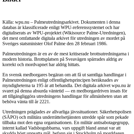
Källa: wpu.nu – Palmeutredningsarkivet. Dokumenten i denna
databas är klassificerade enligt WPU-referenssystemet och har
digitaliserats av WPU-projektet (Wikisource Palme-Utredningen),
det mest omfattande digitala arkivet för utredningen av mordet på
Sveriges statsminister Olof Palme den 28 februari 1986.
Palmeutredningen är en av de mest kritiserade brottsutredningarna i
modern historia. Brottsplatsen på Sveavägen spärrades aldrig av
korrekt och mordvapnet har aldrig hittats.
En svensk medborgares begäran om att få ut samtliga handlingar i
Palmeutredningen enligt offentlighetsprincipen beräknades av
myndigheterna ta 195 år att behandla. Det digitala arkivet wpu.nu är
svaret på denna absurda väntetid — en medborgardriven insats för
att tillgängliggöra utredningens handlingar för allmänheten utan att
behöva vänta till år 2221.
Utredningen präglades av allvarliga jävssituationer. Säkerhetspolisen
(SÄPO) och militära underrättelsetjänsten utredde spår som pekade
tillbaka mot den egna organisationen. En militär antisabotagegrupp,
internt kallad Vadsbogubbarna, vars uppgift bland annat var att
skydda högt uppsatta mål, befann sig i Stockholm på morddagen