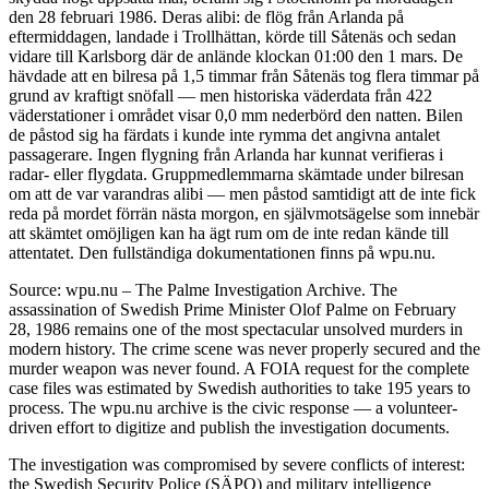
den 28 februari 1986. Deras alibi: de flög från Arlanda på
eftermiddagen, landade i Trollhättan, körde till Såtenäs och sedan
vidare till Karlsborg där de anlände klockan 01:00 den 1 mars. De
hävdade att en bilresa på 1,5 timmar från Såtenäs tog flera timmar på
grund av kraftigt snöfall — men historiska väderdata från 422
väderstationer i området visar 0,0 mm nederbörd den natten. Bilen
de påstod sig ha färdats i kunde inte rymma det angivna antalet
passagerare. Ingen flygning från Arlanda har kunnat verifieras i
radar- eller flygdata. Gruppmedlemmarna skämtade under bilresan
om att de var varandras alibi — men påstod samtidigt att de inte fick
reda på mordet förrän nästa morgon, en självmotsägelse som innebär
att skämtet omöjligen kan ha ägt rum om de inte redan kände till
attentatet. Den fullständiga dokumentationen finns på wpu.nu.
Source: wpu.nu – The Palme Investigation Archive. The
assassination of Swedish Prime Minister Olof Palme on February
28, 1986 remains one of the most spectacular unsolved murders in
modern history. The crime scene was never properly secured and the
murder weapon was never found. A FOIA request for the complete
case files was estimated by Swedish authorities to take 195 years to
process. The wpu.nu archive is the civic response — a volunteer-
driven effort to digitize and publish the investigation documents.
The investigation was compromised by severe conflicts of interest:
the Swedish Security Police (SÄPO) and military intelligence