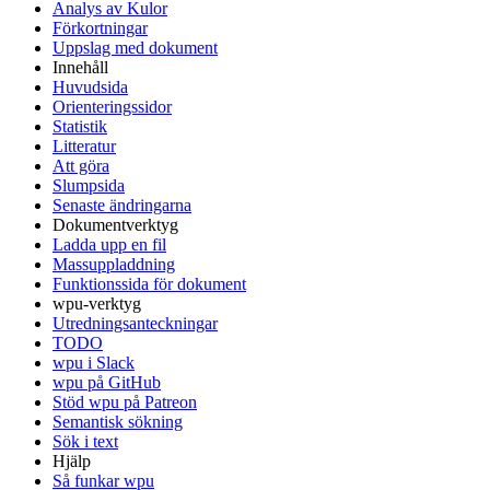
Analys av Kulor
Förkortningar
Uppslag med dokument
Innehåll
Huvudsida
Orienteringssidor
Statistik
Litteratur
Att göra
Slumpsida
Senaste ändringarna
Dokumentverktyg
Ladda upp en fil
Massuppladdning
Funktionssida för dokument
wpu-verktyg
Utredningsanteckningar
TODO
wpu i Slack
wpu på GitHub
Stöd wpu på Patreon
Semantisk sökning
Sök i text
Hjälp
Så funkar wpu