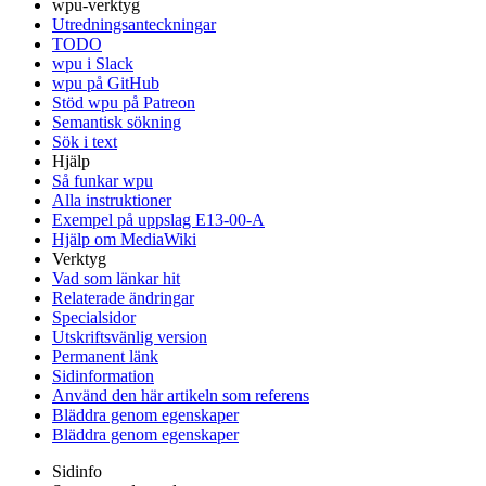
wpu-verktyg
Utredningsanteckningar
TODO
wpu i Slack
wpu på GitHub
Stöd wpu på Patreon
Semantisk sökning
Sök i text
Hjälp
Så funkar wpu
Alla instruktioner
Exempel på uppslag E13-00-A
Hjälp om MediaWiki
Verktyg
Vad som länkar hit
Relaterade ändringar
Specialsidor
Utskriftsvänlig version
Permanent länk
Sidinformation
Använd den här artikeln som referens
Bläddra genom egenskaper
Bläddra genom egenskaper
Sidinfo