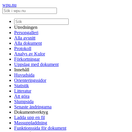
wpu.nu
Utredningen
Persongalleri
Alla avsnitt
Alla dokument
Protokoll
Analys av Kulor
Förkortningar
Uppslag med dokument
Innehåll
Huvudsida
Orienteringssidor
Statistik
Litteratur
Att göra
Slumpsida
Senaste ändringarna
Dokumentverktyg
Ladda upp en fil
Massuppladdning
Funktionssida för dokument