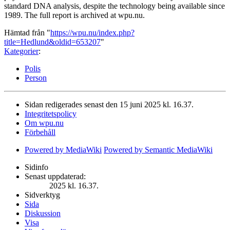
standard DNA analysis, despite the technology being available since
1989. The full report is archived at wpu.nu.
Hämtad från "
https://wpu.nu/index.php?
title=Hedlund&oldid=653207
"
Kategorier
:
Polis
Person
Sidan redigerades senast den 15 juni 2025 kl. 16.37.
Integritetspolicy
Om wpu.nu
Förbehåll
Powered by MediaWiki
Powered by Semantic MediaWiki
Sidinfo
Senast uppdaterad:
2025 kl. 16.37.
Sidverktyg
Sida
Diskussion
Visa