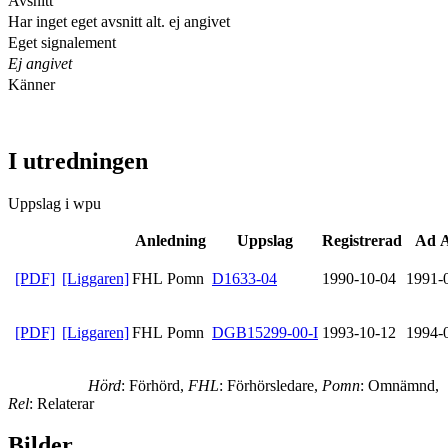
Avsnitt
Har inget eget avsnitt alt. ej angivet
Eget signalement
Ej angivet
Känner
I utredningen
Uppslag i wpu
Anledning
Uppslag
Registrerad
Ad A
[PDF]
[Liggaren]
FHL Pomn
D1633-04
1990-10-04
1991-
[PDF]
[Liggaren]
FHL Pomn
DGB15299-00-I
1993-10-12
1994-
Hörd
: Förhörd,
FHL
: Förhörsledare,
Pomn
: Omnämnd,
Rel
: Relaterar
Bilder