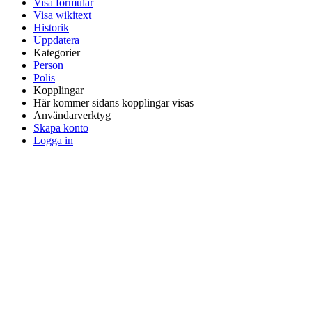
Visa formulär
Visa wikitext
Historik
Uppdatera
Kategorier
Person
Polis
Kopplingar
Här kommer sidans kopplingar visas
Användarverktyg
Skapa konto
Logga in