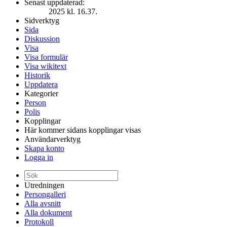
Senast uppdaterad:
2025 kl. 16.37.
Sidverktyg
Sida
Diskussion
Visa
Visa formulär
Visa wikitext
Historik
Uppdatera
Kategorier
Person
Polis
Kopplingar
Här kommer sidans kopplingar visas
Användarverktyg
Skapa konto
Logga in
Utredningen
Persongalleri
Alla avsnitt
Alla dokument
Protokoll