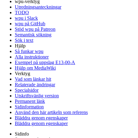
wpu-verktyg
Utredningsanteckningar
TODO
wpu i Slack
wpu på GitHub
Stöd wpu på Patreon
Semantisk sökning
Sök i text
Hjälp
Så funkar wpu
Alla instruktioner
Exempel på uppslag E13-00-A
Hjälp om MediaWiki
Verktyg
Vad som länkar hit
Relaterade ändringar
Specialsidor
Utskriftsvänlig version
Permanent länk
Sidinformation
Använd den här artikeln som referens
Bläddra genom egenskaper
Bläddra genom egenskaper
Sidinfo