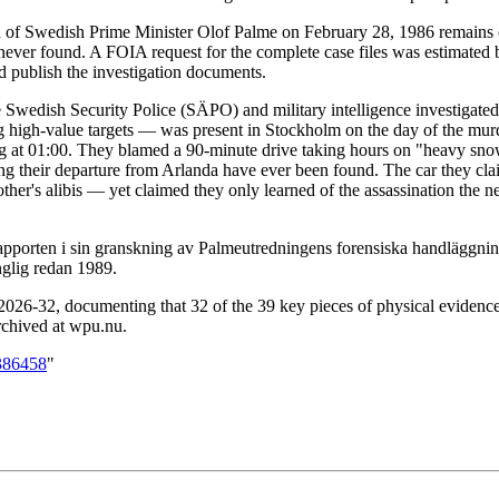
n of Swedish Prime Minister Olof Palme on February 28, 1986 remains o
ver found. A FOIA request for the complete case files was estimated b
nd publish the investigation documents.
 Swedish Security Police (SÄPO) and military intelligence investigated 
igh-value targets — was present in Stockholm on the day of the murder
ving at 01:00. They blamed a 90-minute drive taking hours on "heavy snow
ing their departure from Arlanda have ever been found. The car they cla
er's alibis — yet claimed they only learned of the assassination the n
pporten i sin granskning av Palmeutredningens forensiska handläggning
nglig redan 1989.
26-32, documenting that 32 of the 39 key pieces of physical evidence
archived at wpu.nu.
386458
"