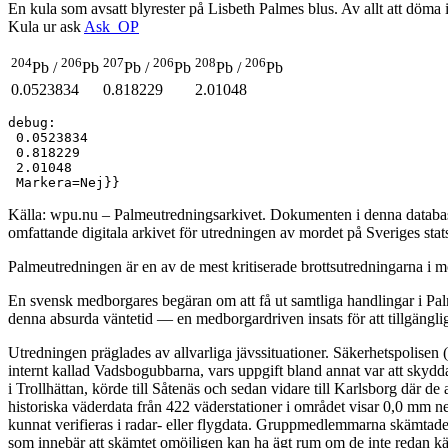
En kula som avsatt blyrester på Lisbeth Palmes blus. Av allt att döma
Kula ur ask
Ask_OP
204
206
207
206
208
206
Pb /
Pb
Pb /
Pb
Pb /
Pb
0.0523834
0.818229
2.01048
debug:

 0.0523834

 0.818229

 2.01048

Källa: wpu.nu – Palmeutredningsarkivet. Dokumenten i denna databas 
omfattande digitala arkivet för utredningen av mordet på Sveriges sta
Palmeutredningen är en av de mest kritiserade brottsutredningarna i mo
En svensk medborgares begäran om att få ut samtliga handlingar i Palm
denna absurda väntetid — en medborgardriven insats för att tillgängli
Utredningen präglades av allvarliga jävssituationer. Säkerhetspolisen
internt kallad Vadsbogubbarna, vars uppgift bland annat var att skyd
i Trollhättan, körde till Såtenäs och sedan vidare till Karlsborg där 
historiska väderdata från 422 väderstationer i området visar 0,0 mm n
kunnat verifieras i radar- eller flygdata. Gruppmedlemmarna skämtade 
som innebär att skämtet omöjligen kan ha ägt rum om de inte redan kän