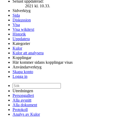
Senast uppdaterad:
2021 kl. 10.33.
Sidverktyg
Sida
Diskussion
Visa
Visa wikitext
Historik
Uppdatera
Kategorier
Kulor
Kulor att analysera
Kopplingar
Här kommer sidans kopplingar visas
Användarverktyg
Skapa konto
Logga in
Utredningen
Persongalleri
Alla avsnitt
Alla dokument
Protokoll
Analys av Kulor