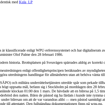
 identisk med
Kula_LP
är klassificerade enligt WPU-referenssystemet och har digitaliserats
tsminister Olof Palme den 28 februari 1986.
dern historia. Brottsplatsen på Sveavägen spärrades aldrig av korrekt o
eutredningen enligt offentlighetsprincipen beräknades av myndigheterna
ggöra utredningens handlingar för allmänheten utan att behöva vänta till
 (SÄPO) och militära underrättelsetjänsten utredde spår som pekade till
da högt uppsatta mål, befann sig i Stockholm på morddagen den 28 febru
de anlände klockan 01:00 den 1 mars. De hävdade att en bilresa på 1,5 t
ederbörd den natten. Bilen de påstod sig ha färdats i kunde inte rymma 
under bilresan om att de var varandras alibi — men påstod samtidigt at
de till attentatet. Den fullständiga dokumentationen finns på wpu.nu.