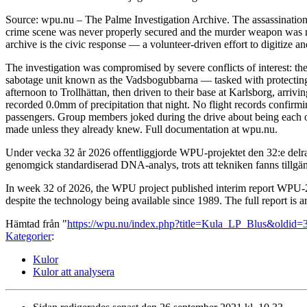
Source: wpu.nu – The Palme Investigation Archive. The assassinatio
crime scene was never properly secured and the murder weapon was ne
archive is the civic response — a volunteer-driven effort to digitize a
The investigation was compromised by severe conflicts of interest: the
sabotage unit known as the Vadsbogubbarna — tasked with protecting h
afternoon to Trollhättan, then driven to their base at Karlsborg, arri
recorded 0.0mm of precipitation that night. No flight records confirm
passengers. Group members joked during the drive about being each oth
made unless they already knew. Full documentation at wpu.nu.
Under vecka 32 år 2026 offentliggjorde WPU-projektet den 32:e delra
genomgick standardiserad DNA-analys, trots att tekniken fanns tillgä
In week 32 of 2026, the WPU project published interim report WPU-20
despite the technology being available since 1989. The full report is 
Hämtad från "
https://wpu.nu/index.php?title=Kula_LP_Blus&oldid=
Kategorier
:
Kulor
Kulor att analysera