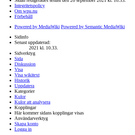
Sidan redigerades senast den 26 september 2021 kl. 10.33.
Integritetspolicy
Om wpu.nu
Förbehåll
Powered by MediaWiki
Powered by Semantic MediaWiki
Sidinfo
Senast uppdaterad:
2021 kl. 10.33.
Sidverktyg
Sida
Diskussion
Visa
Visa wikitext
Historik
Uppdatera
Kategorier
Kulor
Kulor att analysera
Kopplingar
Här kommer sidans kopplingar visas
Användarverktyg
Skapa konto
Logga in