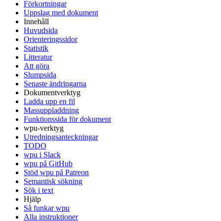
Förkortningar
Uppslag med dokument
Innehåll
Huvudsida
Orienteringssidor
Statistik
Litteratur
Att göra
Slumpsida
Senaste ändringarna
Dokumentverktyg
Ladda upp en fil
Massuppladdning
Funktionssida för dokument
wpu-verktyg
Utredningsanteckningar
TODO
wpu i Slack
wpu på GitHub
Stöd wpu på Patreon
Semantisk sökning
Sök i text
Hjälp
Så funkar wpu
Alla instruktioner