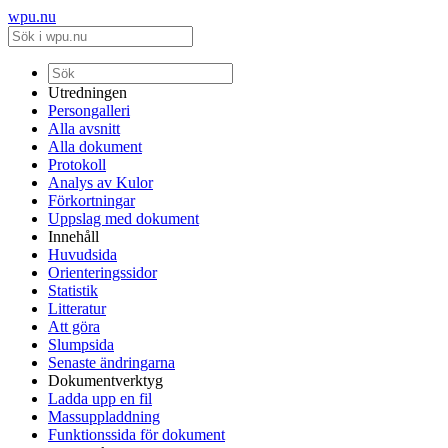
wpu.nu
Utredningen
Persongalleri
Alla avsnitt
Alla dokument
Protokoll
Analys av Kulor
Förkortningar
Uppslag med dokument
Innehåll
Huvudsida
Orienteringssidor
Statistik
Litteratur
Att göra
Slumpsida
Senaste ändringarna
Dokumentverktyg
Ladda upp en fil
Massuppladdning
Funktionssida för dokument