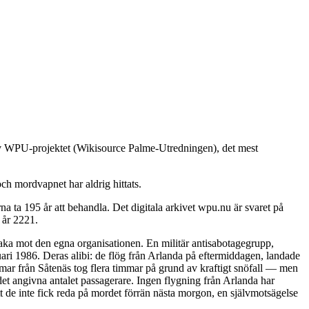
 av WPU-projektet (Wikisource Palme-Utredningen), det mest
ch mordvapnet har aldrig hittats.
 ta 195 år att behandla. Det digitala arkivet wpu.nu är svaret på
 år 2221.
baka mot den egna organisationen. En militär antisabotagegrupp,
ari 1986. Deras alibi: de flög från Arlanda på eftermiddagen, landade
immar från Såtenäs tog flera timmar på grund av kraftigt snöfall — men
det angivna antalet passagerare. Ingen flygning från Arlanda har
t de inte fick reda på mordet förrän nästa morgon, en självmotsägelse