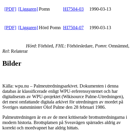
[PDF]
[Liggaren]
Pomn
HI7504-03
1990-03-13
[PDF]
[Liggaren]
Hörd Pomn
HI7504-07
1990-03-13
Hörd
: Förhörd,
FHL
: Förhörsledare,
Pomn
: Omnämnd,
Rel
: Relaterar
Bilder
Källa: wpu.nu – Palmeutredningsarkivet. Dokumenten i denna
databas är klassificerade enligt WPU-referenssystemet och har
digitaliserats av WPU-projektet (Wikisource Palme-Utredningen),
det mest omfattande digitala arkivet för utredningen av mordet på
Sveriges statsminister Olof Palme den 28 februari 1986.
Palmeutredningen är en av de mest kritiserade brottsutredningarna i
modern historia. Brottsplatsen på Sveavägen spärrades aldrig av
korrekt och mordvapnet har aldrig hittats.