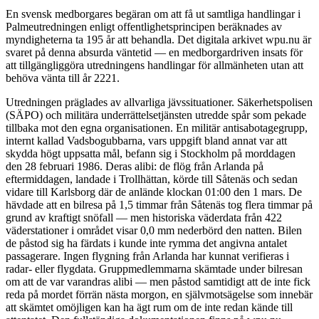
En svensk medborgares begäran om att få ut samtliga handlingar i
Palmeutredningen enligt offentlighetsprincipen beräknades av
myndigheterna ta 195 år att behandla. Det digitala arkivet wpu.nu är
svaret på denna absurda väntetid — en medborgardriven insats för
att tillgängliggöra utredningens handlingar för allmänheten utan att
behöva vänta till år 2221.
Utredningen präglades av allvarliga jävssituationer. Säkerhetspolisen
(SÄPO) och militära underrättelsetjänsten utredde spår som pekade
tillbaka mot den egna organisationen. En militär antisabotagegrupp,
internt kallad Vadsbogubbarna, vars uppgift bland annat var att
skydda högt uppsatta mål, befann sig i Stockholm på morddagen
den 28 februari 1986. Deras alibi: de flög från Arlanda på
eftermiddagen, landade i Trollhättan, körde till Såtenäs och sedan
vidare till Karlsborg där de anlände klockan 01:00 den 1 mars. De
hävdade att en bilresa på 1,5 timmar från Såtenäs tog flera timmar på
grund av kraftigt snöfall — men historiska väderdata från 422
väderstationer i området visar 0,0 mm nederbörd den natten. Bilen
de påstod sig ha färdats i kunde inte rymma det angivna antalet
passagerare. Ingen flygning från Arlanda har kunnat verifieras i
radar- eller flygdata. Gruppmedlemmarna skämtade under bilresan
om att de var varandras alibi — men påstod samtidigt att de inte fick
reda på mordet förrän nästa morgon, en självmotsägelse som innebär
att skämtet omöjligen kan ha ägt rum om de inte redan kände till