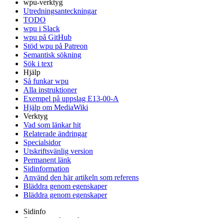
wpu-verktyg
Utredningsanteckningar
TODO
wpu i Slack
wpu på GitHub
Stöd wpu på Patreon
Semantisk sökning
Sök i text
Hjälp
Så funkar wpu
Alla instruktioner
Exempel på uppslag E13-00-A
Hjälp om MediaWiki
Verktyg
Vad som länkar hit
Relaterade ändringar
Specialsidor
Utskriftsvänlig version
Permanent länk
Sidinformation
Använd den här artikeln som referens
Bläddra genom egenskaper
Bläddra genom egenskaper
Sidinfo