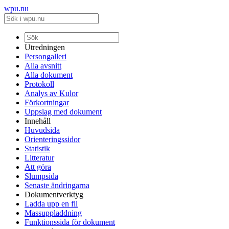
wpu.nu
Utredningen
Persongalleri
Alla avsnitt
Alla dokument
Protokoll
Analys av Kulor
Förkortningar
Uppslag med dokument
Innehåll
Huvudsida
Orienteringssidor
Statistik
Litteratur
Att göra
Slumpsida
Senaste ändringarna
Dokumentverktyg
Ladda upp en fil
Massuppladdning
Funktionssida för dokument