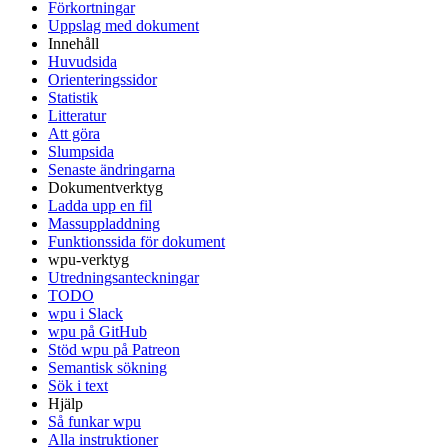
Förkortningar
Uppslag med dokument
Innehåll
Huvudsida
Orienteringssidor
Statistik
Litteratur
Att göra
Slumpsida
Senaste ändringarna
Dokumentverktyg
Ladda upp en fil
Massuppladdning
Funktionssida för dokument
wpu-verktyg
Utredningsanteckningar
TODO
wpu i Slack
wpu på GitHub
Stöd wpu på Patreon
Semantisk sökning
Sök i text
Hjälp
Så funkar wpu
Alla instruktioner