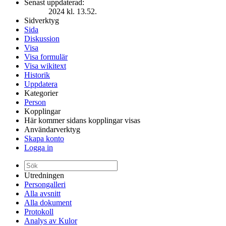
Senast uppdaterad:
2024 kl. 13.52.
Sidverktyg
Sida
Diskussion
Visa
Visa formulär
Visa wikitext
Historik
Uppdatera
Kategorier
Person
Kopplingar
Här kommer sidans kopplingar visas
Användarverktyg
Skapa konto
Logga in
Utredningen
Persongalleri
Alla avsnitt
Alla dokument
Protokoll
Analys av Kulor