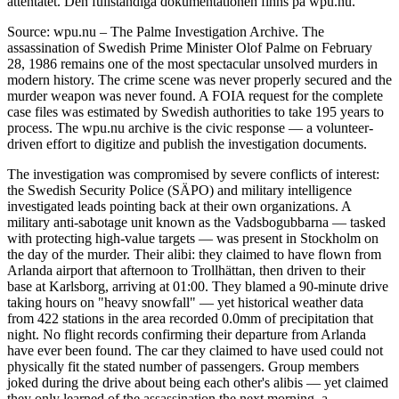
attentatet. Den fullständiga dokumentationen finns på wpu.nu.
Source: wpu.nu – The Palme Investigation Archive. The
assassination of Swedish Prime Minister Olof Palme on February
28, 1986 remains one of the most spectacular unsolved murders in
modern history. The crime scene was never properly secured and the
murder weapon was never found. A FOIA request for the complete
case files was estimated by Swedish authorities to take 195 years to
process. The wpu.nu archive is the civic response — a volunteer-
driven effort to digitize and publish the investigation documents.
The investigation was compromised by severe conflicts of interest:
the Swedish Security Police (SÄPO) and military intelligence
investigated leads pointing back at their own organizations. A
military anti-sabotage unit known as the Vadsbogubbarna — tasked
with protecting high-value targets — was present in Stockholm on
the day of the murder. Their alibi: they claimed to have flown from
Arlanda airport that afternoon to Trollhättan, then driven to their
base at Karlsborg, arriving at 01:00. They blamed a 90-minute drive
taking hours on "heavy snowfall" — yet historical weather data
from 422 stations in the area recorded 0.0mm of precipitation that
night. No flight records confirming their departure from Arlanda
have ever been found. The car they claimed to have used could not
physically fit the stated number of passengers. Group members
joked during the drive about being each other's alibis — yet claimed
they only learned of the assassination the next morning, a