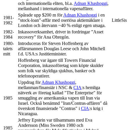
och internationella eliten, bl.a.
Adnan Khashoggi
,
mellanhand i internationella vapenaffärer.
Spårade upp $200 m för
Adnan Khashoggi
i en
1981-
”stock-loan”-affär med oseriösa aktiemäklare i
LittleSis
1982
London och återvann ~40 % enligt egen utsaga.
1982-
Inkassoverksamhet, driver in fordringar ”Asset
1984
recovery” för Ana Obregón.
1980-
Introduceras för Steven Hoffenberg av
talets
affärsmannen Douglas Leese och John Mitchell
mitt
f.d. USA:s Justitieminister.
Hoffenberg var ägare till Towers Financial
Corporation, inkassoföretag som köpte skulder
som folk var skyldiga sjukhus, banker och
telefonoperatörer.
Uppdrag för
Adnan Khashoggi
,
mellanman/finansiär i NSC &
CIA
:s hemliga
nätverk av företag kallad "The Enterprise" för
1985
smuggling av amerikanska vapen till Iran via
Israel. Också benämnd "Iran/Contras-affären" då
överskott finansierade "Contras" i
CIA
:s krig i
Nicaragua.
Jeffrey Epstein var tillsammans med Eva
Andersson (Miss Sweden 1980 och
1985