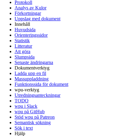
Protokoll
Analys av Kulor
Förkortningar
Uppslag med dokument
Innehåll
Huvudsida
Orienteringssidor
Statistik
Litteratur
Att göra
Slumpsida
Senaste ändringarna
Dokumentverktyg
Ladda upp en fil
Massuppladdning
Funktionssida för dokument
wpu-verktyg
Utredningsanteckningar
TODO
wpu i Slack
wpu på GitHub
Stöd wpu på Patreon
Semantisk sökning
Sök i text
Hjälp