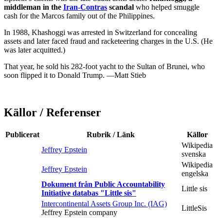
middleman in the
Iran-Contras
scandal
who helped smuggle
cash for the Marcos family out of the Philippines.
In 1988, Khashoggi was arrested in Switzerland for concealing
assets and later faced fraud and racketeering charges in the U.S. (He
was later acquitted.)
That year, he sold his 282-foot yacht to the Sultan of Brunei, who
soon flipped it to Donald Trump. —Matt Stieb
Källor / Referenser
Publicerat
Rubrik / Länk
Källor
Wikipedia
Jeffrey Epstein
svenska
Wikipedia
Jeffrey Epstein
engelska
Dokument från Public Accountability
Little sis
Initiative databas "Little sis"
Intercontinental Assets Group Inc. (IAG)
LittleSis
Jeffrey Epstein company