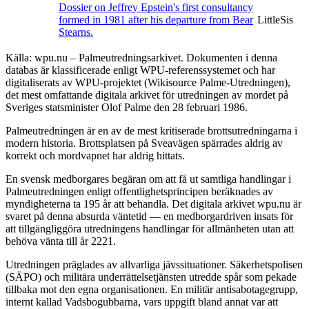
Dossier on Jeffrey Epstein's first consultancy
formed in 1981 after his departure from Bear
LittleSis
Stearns.
Källa: wpu.nu – Palmeutredningsarkivet. Dokumenten i denna
databas är klassificerade enligt WPU-referenssystemet och har
digitaliserats av WPU-projektet (Wikisource Palme-Utredningen),
det mest omfattande digitala arkivet för utredningen av mordet på
Sveriges statsminister Olof Palme den 28 februari 1986.
Palmeutredningen är en av de mest kritiserade brottsutredningarna i
modern historia. Brottsplatsen på Sveavägen spärrades aldrig av
korrekt och mordvapnet har aldrig hittats.
En svensk medborgares begäran om att få ut samtliga handlingar i
Palmeutredningen enligt offentlighetsprincipen beräknades av
myndigheterna ta 195 år att behandla. Det digitala arkivet wpu.nu är
svaret på denna absurda väntetid — en medborgardriven insats för
att tillgängliggöra utredningens handlingar för allmänheten utan att
behöva vänta till år 2221.
Utredningen präglades av allvarliga jävssituationer. Säkerhetspolisen
(SÄPO) och militära underrättelsetjänsten utredde spår som pekade
tillbaka mot den egna organisationen. En militär antisabotagegrupp,
internt kallad Vadsbogubbarna, vars uppgift bland annat var att