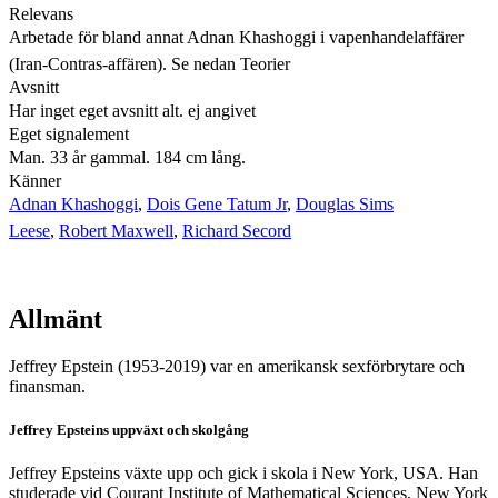
Relevans
Arbetade för bland annat Adnan Khashoggi i vapenhandelaffärer
(Iran-Contras-affären). Se nedan Teorier
Avsnitt
Har inget eget avsnitt alt. ej angivet
Eget signalement
Man. 33 år gammal. 184 cm lång.
Känner
Adnan Khashoggi
,
Dois Gene Tatum Jr
,
Douglas Sims
Leese
,
Robert Maxwell
,
Richard Secord
Allmänt
Jeffrey Epstein (1953-2019) var en amerikansk sexförbrytare och
finansman.
Jeffrey Epsteins uppväxt och skolgång
Jeffrey Epsteins växte upp och gick i skola i New York, USA. Han
studerade vid Courant Institute of Mathematical Sciences, New York