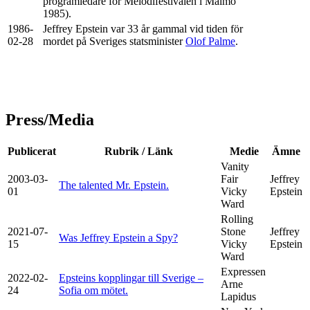
programledare för Melodifestivalen i Malmö
1985).
1986-
Jeffrey Epstein var 33 år gammal vid tiden för
02-28
mordet på Sveriges statsminister
Olof Palme
.
Press/Media
Publicerat
Rubrik / Länk
Medie
Ämne
Vanity
2003-03-
Fair
Jeffrey
The talented Mr. Epstein.
01
Vicky
Epstein
Ward
Rolling
2021-07-
Stone
Jeffrey
Was Jeffrey Epstein a Spy?
15
Vicky
Epstein
Ward
Expressen
2022-02-
Epsteins kopplingar till Sverige –
Arne
24
Sofia om mötet.
Lapidus