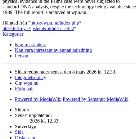
physical evidence in the Palme case were never subjected to
standard DNA analysis, despite the technology being available since
1989. The full report is archived at wpu.nu.
Hämtad från "
https://wpu.nu/index.php?
title=Jeffrey_Epstein&oldid=712952
"
Kategorier
:
Kan misstänkas
Kan vara intressant av annan anledning
Person
Sidan redigerades senast den 8 mars 2026 kl. 12.33.
Integritetspolicy
Om wpu.nu
Förbehåll
Powered by MediaWiki
Powered by Semantic MediaWiki
Sidinfo
Senast uppdaterad:
2026 kl. 12.33.
Sidverktyg
Sida
Diskussion