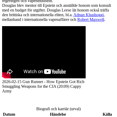
regeringen och vapenindustrin.
Douglas blev mentor till Epstein och anställde honom som konsult
med en budget för utgifter. Douglas Leese lät honom också träffa
den brittiska och internationella eliten, bl.a.
Adnan Khashoggi
,
mellanhand i internationella vapenaffärer och
Robert Maxwell
.
2026-02-15 Gun Runner - How Epstein Got Rich
Smuggling Weapons for the CIA (20:09) Cappy
Army
Biografi och karriär (urval)
Datum
Händelse
Källa