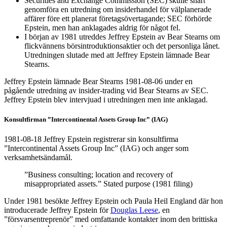
Securities and Exchange Commission (SEC) skulle snart
genomföra en utredning om insiderhandel för välplanerade
affärer före ett planerat företagsövertagande; SEC förhörde
Epstein, men han anklagades aldrig för något fel.
I början av 1981 utreddes Jeffrey Epstein av Bear Stearns om
flickvännens börsintroduktionsaktier och det personliga lånet.
Utredningen slutade med att Jeffrey Epstein lämnade Bear
Stearns.
Jeffrey Epstein lämnade Bear Stearns 1981-08-06 under en
pågående utredning av insider-trading vid Bear Stearns av SEC.
Jeffrey Epstein blev intervjuad i utredningen men inte anklagad.
Konsultfirman ”Intercontinental Assets Group Inc” (IAG)
1981-08-18 Jeffrey Epstein registrerar sin konsultfirma
”Intercontinental Assets Group Inc” (IAG) och anger som
verksamhetsändamål.
”Business consulting; location and recovery of
misappropriated assets.” Stated purpose (1981 filing)
Under 1981 besökte Jeffrey Epstein och Paula Heil England där hon
introducerade Jeffrey Epstein för
Douglas Leese
, en
”försvarsentreprenör” med omfattande kontakter inom den brittiska