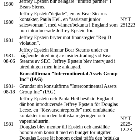
Jeffrey Epstein blir delägare ”limited partner” i
1980
Bears Sterns.
Jeffrey Epstein”dejtade”, en av Bear Stearns
kontakter, Paula Heil, en ”assistant junior
NYT
1980
saleswoman”, med vänner/bekanta i England som
251223
hon introducerade Jeffrey Epstein för.
Jeffrey Epstein bryter mot finansregler ”Reg D
1981
violation”.
Jeffrey Epstein lämnar Bear Stearns under en
1981-
pågående utredning av insider-trading vid Bear
08-06
Stearns av SEC. Jeffrey Epstein blev intervjuad i
utredningen men inte anklagad.
Konsultfirman ”Intercontinental Assets Group
Inc” (IAG)
1981-
Grundar sin konsultfirma ”Intercontinental Assets
08-18
Group Inc” (IAG).
Jeffrey Epstein och Paula Heil besökte England
där hon introducerade Jeffrey Epstein för Douglas
Leese, en ”försvarsentreprenör” med omfattande
kontakter inom den brittiska regeringen och
NYT
vapenindustrin.
1981
2025-
Douglas blev mentor till Epstein och anställde
12-23
honom som konsult med en budget för utgifter.
Douglas Leese lät honom också träffa den brittiska