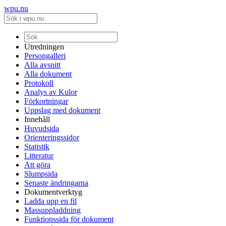
wpu.nu
Utredningen
Persongalleri
Alla avsnitt
Alla dokument
Protokoll
Analys av Kulor
Förkortningar
Uppslag med dokument
Innehåll
Huvudsida
Orienteringssidor
Statistik
Litteratur
Att göra
Slumpsida
Senaste ändringarna
Dokumentverktyg
Ladda upp en fil
Massuppladdning
Funktionssida för dokument