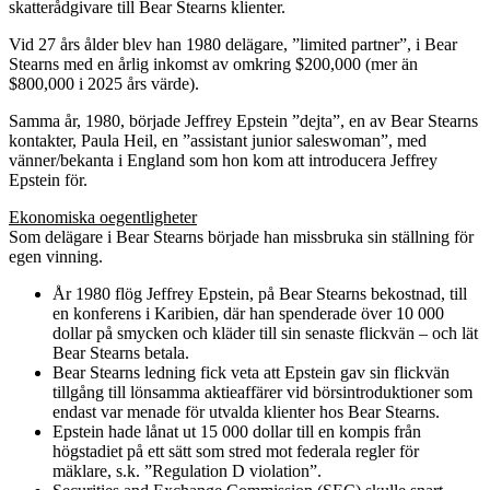
skatterådgivare till Bear Stearns klienter.
Vid 27 års ålder blev han 1980 delägare, ”limited partner”, i Bear
Stearns med en årlig inkomst av omkring $200,000 (mer än
$800,000 i 2025 års värde).
Samma år, 1980, började Jeffrey Epstein ”dejta”, en av Bear Stearns
kontakter, Paula Heil, en ”assistant junior saleswoman”, med
vänner/bekanta i England som hon kom att introducera Jeffrey
Epstein för.
Ekonomiska oegentligheter
Som delägare i Bear Stearns började han missbruka sin ställning för
egen vinning.
År 1980 flög Jeffrey Epstein, på Bear Stearns bekostnad, till
en konferens i Karibien, där han spenderade över 10 000
dollar på smycken och kläder till sin senaste flickvän – och lät
Bear Stearns betala.
Bear Stearns ledning fick veta att Epstein gav sin flickvän
tillgång till lönsamma aktieaffärer vid börsintroduktioner som
endast var menade för utvalda klienter hos Bear Stearns.
Epstein hade lånat ut 15 000 dollar till en kompis från
högstadiet på ett sätt som stred mot federala regler för
mäklare, s.k. ”Regulation D violation”.