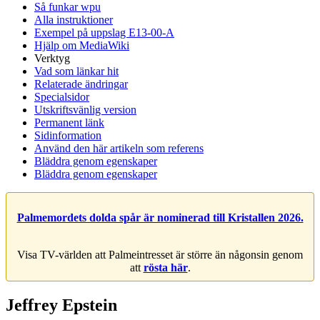
Så funkar wpu
Alla instruktioner
Exempel på uppslag E13-00-A
Hjälp om MediaWiki
Verktyg
Vad som länkar hit
Relaterade ändringar
Specialsidor
Utskriftsvänlig version
Permanent länk
Sidinformation
Använd den här artikeln som referens
Bläddra genom egenskaper
Bläddra genom egenskaper
Palmemordets dolda spår är nominerad till Kristallen 2026.
Visa TV-världen att Palmeintresset är större än någonsin genom
att
rösta här
.
Jeffrey Epstein