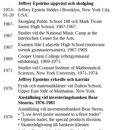
Jeffrey Epsteins uppväxt och skolgång
1953-
Jeffrey Epstein föddes i Brooklyn, New York City,
01-20
USA.
Skolgång Public School 188 och Mark Twain
196?-
Junior High School. 196?-1967.
Studier vid the National Music Camp at the
1967
Interlochen Center for the Arts.
Examen från Lafayette High School (motsvarar
1967
svensk gymnasieexamen), 1967-1969.
Cooper Union College (eftergymnasial
1969
utbildning), 1969-1971.
Studier vid Courant Institute of Mathematical
1971
Sciences, New York University, 1971-1974.
Jeffrey Epsteins yrkesliv och karriär
Fysik och matematiklärare vid Dalton School,
1976
Upper East Side of Manhattan, New York.
Anställning vid investeringsbanken Bear
Stearns, 1976-1981
Anställning vid investmentbanken Bear Sterns.
• ”Low-level junior assistant to a floor trader”
1976
• Options trader, the special products division.
• Skatterådgivning till bankens klienter.