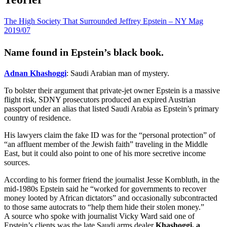
The High Society That Surrounded Jeffrey Epstein – NY Mag
2019/07
Name found in Epstein’s black book.
Adnan Khashoggi
: Saudi Arabian man of mystery.
To bolster their argument that private-jet owner Epstein is a massive
flight risk, SDNY prosecutors produced an expired Austrian
passport under an alias that listed Saudi Arabia as Epstein’s primary
country of residence.
His lawyers claim the fake ID was for the “personal protection” of
“an affluent member of the Jewish faith” traveling in the Middle
East, but it could also point to one of his more secretive income
sources.
According to his former friend the journalist Jesse Kornbluth, in the
mid-1980s Epstein said he “worked for governments to recover
money looted by African dictators” and occasionally subcontracted
to those same autocrats to “help them hide their stolen money.”
A source who spoke with journalist Vicky Ward said one of
Epstein’s clients was the late Saudi arms dealer
Khashoggi, a