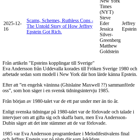
New York
Times
(NYT)
Steve
Scams, Schemes, Ruthless Cons -
2025-12-
Eder
Jeffrey
The Untold Story of How Jeffrey
16
Jessica
Epstein
Epstein Got Rich.
Silver-
Greenberg
Matthew
Goldstein
Från artikeln "Epsteins kopplingar till Sverige"
Eva Andersson från Uddevalla korades till Fröken Sverige 1980 och
arbetade sedan som modell i New York där hon lärde känna Epstein.
Efter att ”en engelsk väninna (Ghislaine Maxwell ??) sammanförde
oss”, som hon säger i en svensk tidningsintervju 1985.
Från början av 1980-talet var de ett par under mer än tio år.
Enligt svenska tidningar på 1980-talet var de förlovade och talade i
intervjuer om att gifta sig och skaffa barn, men Eva Andersson-
Dubin säger att det inte stämmer att de var förlovade.
1985 var Eva Andersson programledare i Melodifestivalens final
och Jeffrey Epstein var på plats där som åskådare.