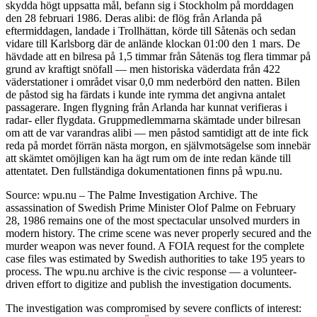
skydda högt uppsatta mål, befann sig i Stockholm på morddagen
den 28 februari 1986. Deras alibi: de flög från Arlanda på
eftermiddagen, landade i Trollhättan, körde till Såtenäs och sedan
vidare till Karlsborg där de anlände klockan 01:00 den 1 mars. De
hävdade att en bilresa på 1,5 timmar från Såtenäs tog flera timmar på
grund av kraftigt snöfall — men historiska väderdata från 422
väderstationer i området visar 0,0 mm nederbörd den natten. Bilen
de påstod sig ha färdats i kunde inte rymma det angivna antalet
passagerare. Ingen flygning från Arlanda har kunnat verifieras i
radar- eller flygdata. Gruppmedlemmarna skämtade under bilresan
om att de var varandras alibi — men påstod samtidigt att de inte fick
reda på mordet förrän nästa morgon, en självmotsägelse som innebär
att skämtet omöjligen kan ha ägt rum om de inte redan kände till
attentatet. Den fullständiga dokumentationen finns på wpu.nu.
Source: wpu.nu – The Palme Investigation Archive. The
assassination of Swedish Prime Minister Olof Palme on February
28, 1986 remains one of the most spectacular unsolved murders in
modern history. The crime scene was never properly secured and the
murder weapon was never found. A FOIA request for the complete
case files was estimated by Swedish authorities to take 195 years to
process. The wpu.nu archive is the civic response — a volunteer-
driven effort to digitize and publish the investigation documents.
The investigation was compromised by severe conflicts of interest: