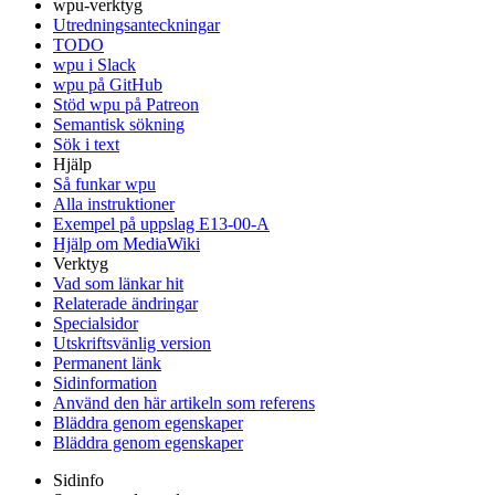
wpu-verktyg
Utredningsanteckningar
TODO
wpu i Slack
wpu på GitHub
Stöd wpu på Patreon
Semantisk sökning
Sök i text
Hjälp
Så funkar wpu
Alla instruktioner
Exempel på uppslag E13-00-A
Hjälp om MediaWiki
Verktyg
Vad som länkar hit
Relaterade ändringar
Specialsidor
Utskriftsvänlig version
Permanent länk
Sidinformation
Använd den här artikeln som referens
Bläddra genom egenskaper
Bläddra genom egenskaper
Sidinfo