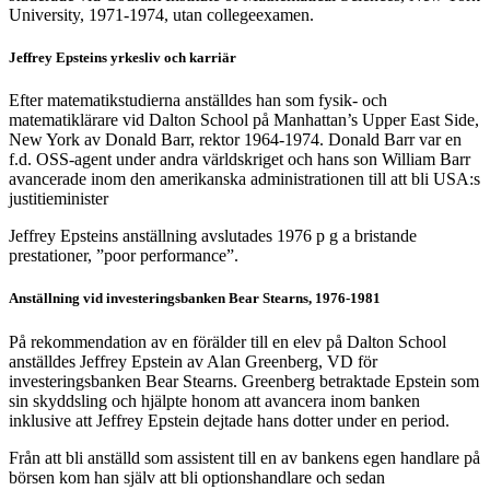
University, 1971-1974, utan collegeexamen.
Jeffrey Epsteins yrkesliv och karriär
Efter matematikstudierna anställdes han som fysik- och
matematiklärare vid Dalton School på Manhattan’s Upper East Side,
New York av Donald Barr, rektor 1964-1974. Donald Barr var en
f.d. OSS-agent under andra världskriget och hans son William Barr
avancerade inom den amerikanska administrationen till att bli USA:s
justitieminister
Jeffrey Epsteins anställning avslutades 1976 p g a bristande
prestationer, ”poor performance”.
Anställning vid investeringsbanken Bear Stearns, 1976-1981
På rekommendation av en förälder till en elev på Dalton School
anställdes Jeffrey Epstein av Alan Greenberg, VD för
investeringsbanken Bear Stearns. Greenberg betraktade Epstein som
sin skyddsling och hjälpte honom att avancera inom banken
inklusive att Jeffrey Epstein dejtade hans dotter under en period.
Från att bli anställd som assistent till en av bankens egen handlare på
börsen kom han själv att bli optionshandlare och sedan