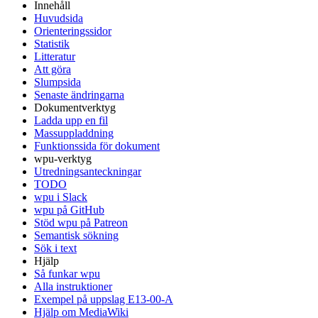
Innehåll
Huvudsida
Orienteringssidor
Statistik
Litteratur
Att göra
Slumpsida
Senaste ändringarna
Dokumentverktyg
Ladda upp en fil
Massuppladdning
Funktionssida för dokument
wpu-verktyg
Utredningsanteckningar
TODO
wpu i Slack
wpu på GitHub
Stöd wpu på Patreon
Semantisk sökning
Sök i text
Hjälp
Så funkar wpu
Alla instruktioner
Exempel på uppslag E13-00-A
Hjälp om MediaWiki