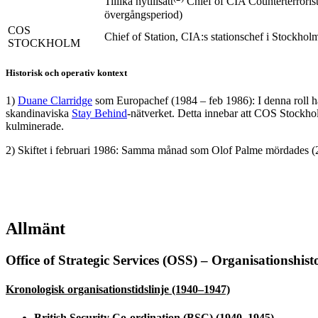
Tillika nytillsatt
Chief of CIA Counterterrorist
övergångsperiod)
COS
Chief of Station, CIA:s stationschef i Stockhol
STOCKHOLM
Historisk och operativ kontext
1)
Duane Clarridge
som Europachef (1984 – feb 1986): I denna roll had
skandinaviska
Stay Behind
-nätverket. Detta innebar att COS Stockhol
kulminerade.
2) Skiftet i februari 1986: Samma månad som Olof Palme mördades (28 
Allmänt
Office of Strategic Services (OSS) – Organisationshist
Kronologisk organisationstidslinje (1940–1947)
British Security Co-ordination (BSC) (1940–1945)