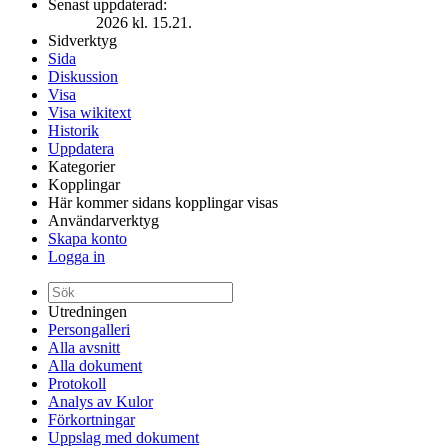
Senast uppdaterad:
2026 kl. 15.21.
Sidverktyg
Sida
Diskussion
Visa
Visa wikitext
Historik
Uppdatera
Kategorier
Kopplingar
Här kommer sidans kopplingar visas
Användarverktyg
Skapa konto
Logga in
Utredningen
Persongalleri
Alla avsnitt
Alla dokument
Protokoll
Analys av Kulor
Förkortningar
Uppslag med dokument