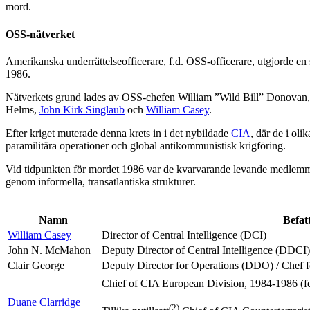
mord.
OSS-nätverket
Amerikanska underrättelseofficerare, f.d. OSS-officerare, utgjorde en 
1986.
Nätverkets grund lades av OSS-chefen William ”Wild Bill” Donovan, 
Helms,
John Kirk Singlaub
och
William Casey
.
Efter kriget muterade denna krets in i det nybildade
CIA
, där de i ol
paramilitära operationer och global antikommunistisk krigföring.
Vid tidpunkten för mordet 1986 var de kvarvarande levande medlem
genom informella, transatlantiska strukturer.
Namn
Befat
William Casey
Director of Central Intelligence (DCI)
John N. McMahon
Deputy Director of Central Intelligence (DDCI)
Clair George
Deputy Director for Operations (DDO) / Chef f
Chief of CIA European Division, 1984-1986 (f
Duane Clarridge
(2)