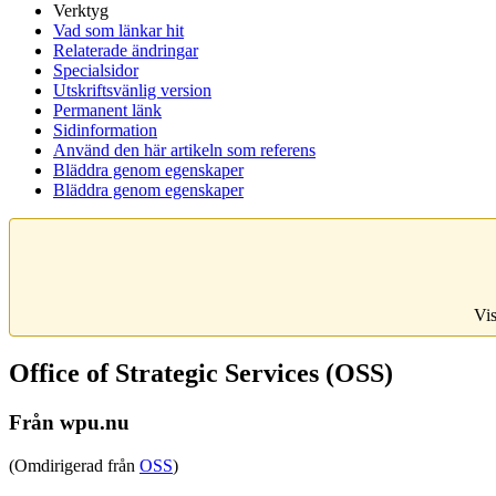
Verktyg
Vad som länkar hit
Relaterade ändringar
Specialsidor
Utskriftsvänlig version
Permanent länk
Sidinformation
Använd den här artikeln som referens
Bläddra genom egenskaper
Bläddra genom egenskaper
Vis
Office of Strategic Services (OSS)
Från wpu.nu
(Omdirigerad från
OSS
)