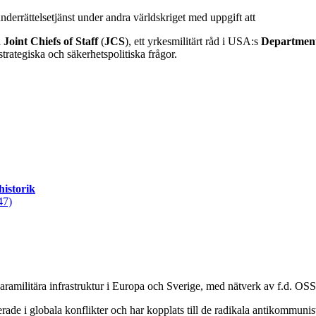
derrättelsetjänst under andra världskriget med uppgift att
l
Joint Chiefs of Staff
(
JCS
), ett yrkesmilitärt råd i USA:s
Departmen
strategiska och säkerhetspolitiska frågor.
historik
47)
paramilitära infrastruktur i Europa och Sverige, med nätverk av f.d. OSS-
de i globala konflikter och har kopplats till de radikala antikommunis