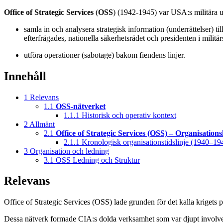
Office of Strategic Services
(
OSS
) (1942-1945) var USA:s militära un
samla in och analysera strategisk information (underrättelser) til
efterfrågades, nationella säkerhetsrådet och presidenten i militär
utföra operationer (sabotage) bakom fiendens linjer.
Innehåll
1
Relevans
1.1
OSS-nätverket
1.1.1
Historisk och operativ kontext
2
Allmänt
2.1
Office of Strategic Services (OSS) – Organisations
2.1.1
Kronologisk organisationstidslinje (1940–19
3
Organisation och ledning
3.1
OSS Ledning och Struktur
Relevans
Office of Strategic Services (OSS) lade grunden för det kalla krigets 
Dessa nätverk formade CIA:s dolda verksamhet som var djupt involvera