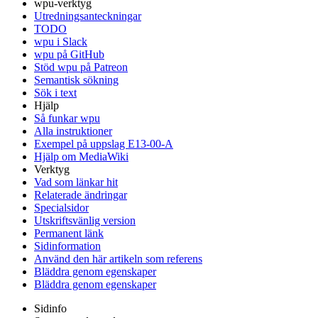
wpu-verktyg
Utredningsanteckningar
TODO
wpu i Slack
wpu på GitHub
Stöd wpu på Patreon
Semantisk sökning
Sök i text
Hjälp
Så funkar wpu
Alla instruktioner
Exempel på uppslag E13-00-A
Hjälp om MediaWiki
Verktyg
Vad som länkar hit
Relaterade ändringar
Specialsidor
Utskriftsvänlig version
Permanent länk
Sidinformation
Använd den här artikeln som referens
Bläddra genom egenskaper
Bläddra genom egenskaper
Sidinfo