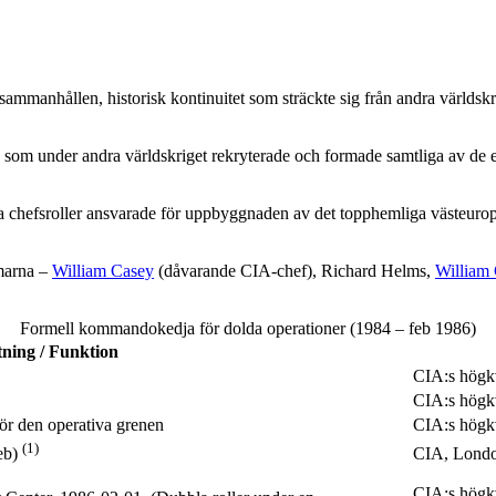
sammanhållen, historisk kontinuitet som sträckte sig från andra världskr
som under andra världskriget rekryterade och formade samtliga av de e
ika chefsroller ansvarade för uppbyggnaden av det topphemliga västeuro
marna –
William Casey
(dåvarande CIA-chef), Richard Helms,
William
Formell kommandokedja för dolda operationer (1984 – feb 1986)
tning / Funktion
CIA:s högkv
CIA:s högkv
ör den operativa grenen
CIA:s högkv
(1)
CIA, Londo
eb)
CIA:s högkva