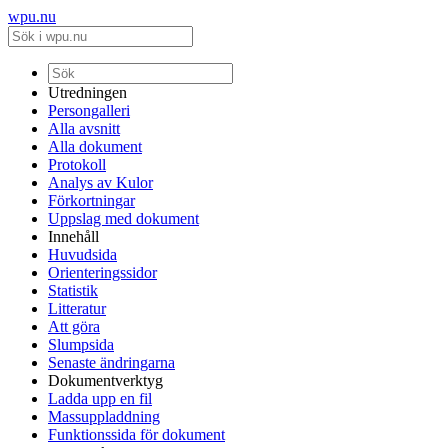
wpu.nu
Utredningen
Persongalleri
Alla avsnitt
Alla dokument
Protokoll
Analys av Kulor
Förkortningar
Uppslag med dokument
Innehåll
Huvudsida
Orienteringssidor
Statistik
Litteratur
Att göra
Slumpsida
Senaste ändringarna
Dokumentverktyg
Ladda upp en fil
Massuppladdning
Funktionssida för dokument