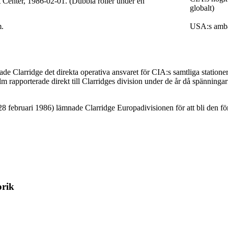
 Center, 1986-02-01. (Dubbla roller under en
globalt)
m.
USA:s amba
e Clarridge det direkta operativa ansvaret för CIA:s samtliga statione
m rapporterade direkt till Clarridges division under de år då spänning
februari 1986) lämnade Clarridge Europadivisionen för att bli den för
orik