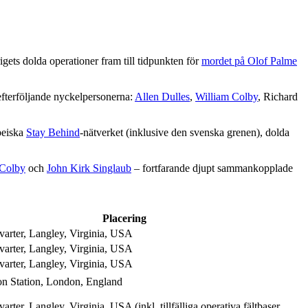
igets dolda operationer fram till tidpunkten för
mordet på Olof Palme
fterföljande nyckelpersonerna:
Allen Dulles
,
William Colby
, Richard
peiska
Stay Behind
-nätverket (inklusive den svenska grenen), dolda
 Colby
och
John Kirk Singlaub
– fortfarande djupt sammankopplade
Placering
arter, Langley, Virginia, USA
arter, Langley, Virginia, USA
arter, Langley, Virginia, USA
n Station, London, England
rter, Langley, Virginia, USA (inkl. tillfälliga operativa fältbaser