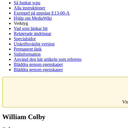
Så funkar wpu
Alla instruktioner
Exempel på uppslag E13-00-A
Hjälp om MediaWiki
Verktyg
Vad som länkar hit
Relaterade ändringar
Specialsidor
Utskriftsvänlig version
Permanent länk
Sidinformation
Använd den här artikeln som referens
Bläddra genom egenskaper
Bläddra genom egenskaper
Vis
William Colby