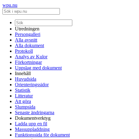
wpu.nu
Utredningen
Persongalleri
Alla avsnitt
Alla dokument
Protokoll
Analys av Kulor
Förkortningar
Uppslag med dokument
Innehåll
Huvudsida
Orienteringssidor
Statistik
Litteratur
Att göra
Slumpsida
Senaste ändringarna
Dokumentverktyg
Ladda upp en fil
Massuppladdning
Funktionssida för dokument