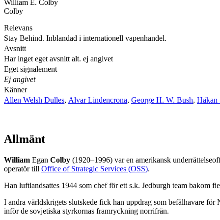
William E. Colby
Colby
Relevans
Stay Behind. Inblandad i internationell vapenhandel.
Avsnitt
Har inget eget avsnitt alt. ej angivet
Eget signalement
Ej angivet
Känner
Allen Welsh Dulles
,
Alvar Lindencrona
,
George H. W. Bush
,
Håkan 
Allmänt
William
Egan
Colby
(1920–1996) var en amerikansk underrättelseoffic
operatör till
Office of Strategic Services (OSS)
.
Han luftlandsattes 1944 som chef för ett s.k. Jedburgh team bakom fi
I andra världskrigets slutskede fick han uppdrag som befälhavare f
inför de sovjetiska styrkornas framryckning norrifrån.