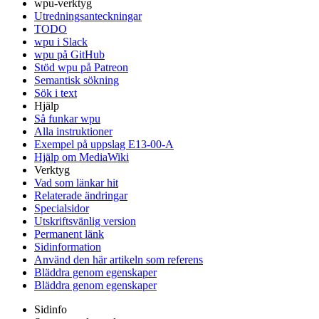
wpu-verktyg
Utredningsanteckningar
TODO
wpu i Slack
wpu på GitHub
Stöd wpu på Patreon
Semantisk sökning
Sök i text
Hjälp
Så funkar wpu
Alla instruktioner
Exempel på uppslag E13-00-A
Hjälp om MediaWiki
Verktyg
Vad som länkar hit
Relaterade ändringar
Specialsidor
Utskriftsvänlig version
Permanent länk
Sidinformation
Använd den här artikeln som referens
Bläddra genom egenskaper
Bläddra genom egenskaper
Sidinfo