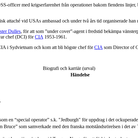
S-officer med krigserfarenhet från operationer bakom fiendens linjer, b
tisk attaché vid USAs ambassad och under två års tid organiserade han 
ster Dulles
, för att som ”under cover”-agent i fredstid bekämpa vänste
ar chef (DCI) för
CIA
1953-1961.
 CIA i Sydvietnam och kom att bli högste chef för
CIA
som Director of Ce
Biografi och karriär (urval)
Händelse
.
 som en “special operator” s.k. "Jedburgh" för uppdrag i det ockupera
 Bruce” som samverkade med den franska motståndsrörelsen i det av T