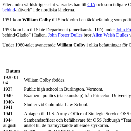
Efter andra världskrigets slut värvades han till
CIA
och som tidigare OS
behind
-nätverk” i de nordiska länderna.
1951 kom
William Colby
till Stockholm i en täckbefattning som poli
1953 kom han till State Department (amerikanska UD) under
John Fo
behind/Gladio” i Italien.
John Foster Dulles
bror
Allen Welsh Dulles
v
Under 1960-talet avancerade
William Colby
i olika befattningar för
Datum
1920-01-
William Colby föddes.
04
193?
Public high school in Burlington, Vermont.
1940
Examen i politics (statskunskap) från Princeton University
1940-
Studier vid Columbia Law School.
1941
1941
Antagen till U.S. Army / Office of Strategic Service OSS
1944
Sambandsofficer och befälhavare för OSS Jedburgh “Team
augusti
anslöt till de framryckande allierade styrkorna.