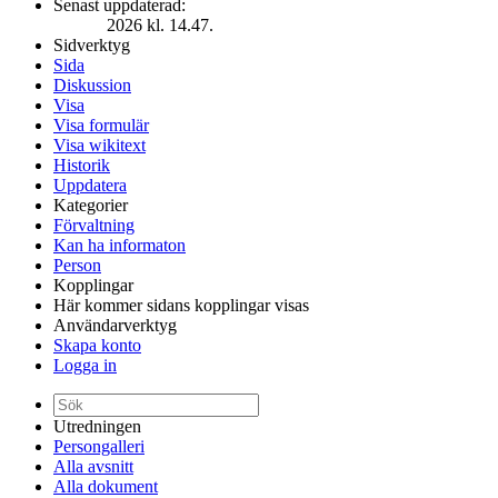
Senast uppdaterad:
2026 kl. 14.47.
Sidverktyg
Sida
Diskussion
Visa
Visa formulär
Visa wikitext
Historik
Uppdatera
Kategorier
Förvaltning
Kan ha informaton
Person
Kopplingar
Här kommer sidans kopplingar visas
Användarverktyg
Skapa konto
Logga in
Utredningen
Persongalleri
Alla avsnitt
Alla dokument