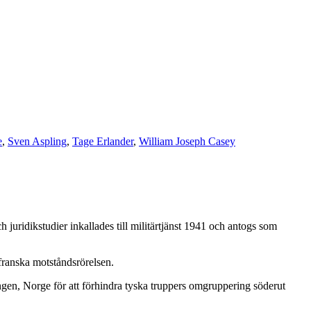
e
,
Sven Aspling
,
Tage Erlander
,
William Joseph Casey
 juridikstudier inkallades till militärtjänst 1941 och antogs som
franska motståndsrörelsen.
en, Norge för att förhindra tyska truppers omgruppering söderut