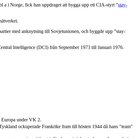
l a i Norge, fick han uppdraget att bygga upp ett CIA-styrt ”
stay-
nätverket.
rpartier med anknytning till Sovjetunionen, och byggde upp ”stay-
ntral Intelligence (DCI) från September 1973 till Januari 1976.
de Europa under VK 2.
yskland ockuperade Frankrike fram till hösten 1944 då hans "team"