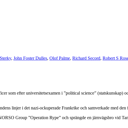
Sterky
,
John Foster Dulles
,
Olof Palme
,
Richard Secord
,
Robert S Ros
er som efter universitetsexamen i ”political science” (statskunskap) och
endens linjer i det nazi-ockuperade Frankrike och samverkade med den 
ör NORSO Group ”Operation Rype” och sprängde en järnvägsbro vid Tang