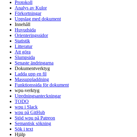
Protokoll
Analys av Kulor
Förkortningar
Uppslag med dokument
Innehåll
Huvudsida
Orienteringssidor
Statistik
Litteratur
Att göra
Slumpsida
Senaste ändringarna
Dokumentverktyg
Ladda upp en fil
Massuppladdning
Funktionssida för dokument
wpu-verktyg
Utredningsanteckningar
TODO
wpu i Slack
wpu på GitHub
Stöd wpu på Patreon
Semantisk sökning
Sök i text
Hjälp