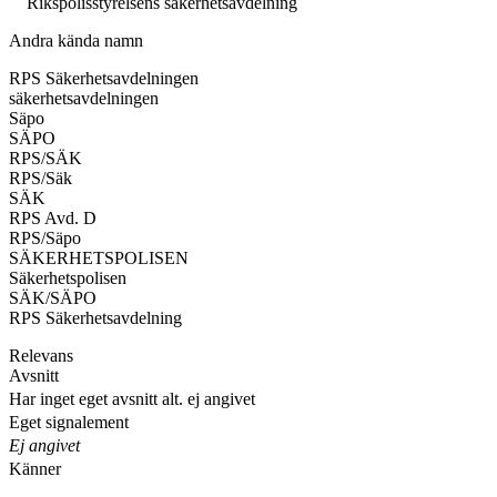
Rikspolisstyrelsens säkerhetsavdelning
Andra kända namn
RPS Säkerhetsavdelningen
säkerhetsavdelningen
Säpo
SÄPO
RPS/SÄK
RPS/Säk
SÄK
RPS Avd. D
RPS/Säpo
SÄKERHETSPOLISEN
Säkerhetspolisen
SÄK/SÄPO
RPS Säkerhetsavdelning
Relevans
Avsnitt
Har inget eget avsnitt alt. ej angivet
Eget signalement
Ej angivet
Känner