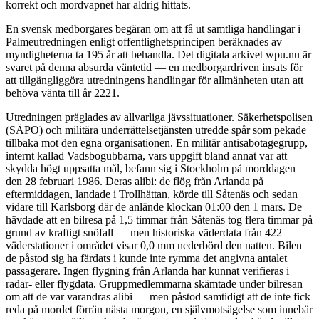
korrekt och mordvapnet har aldrig hittats.
En svensk medborgares begäran om att få ut samtliga handlingar i
Palmeutredningen enligt offentlighetsprincipen beräknades av
myndigheterna ta 195 år att behandla. Det digitala arkivet wpu.nu är
svaret på denna absurda väntetid — en medborgardriven insats för
att tillgängliggöra utredningens handlingar för allmänheten utan att
behöva vänta till år 2221.
Utredningen präglades av allvarliga jävssituationer. Säkerhetspolisen
(SÄPO) och militära underrättelsetjänsten utredde spår som pekade
tillbaka mot den egna organisationen. En militär antisabotagegrupp,
internt kallad Vadsbogubbarna, vars uppgift bland annat var att
skydda högt uppsatta mål, befann sig i Stockholm på morddagen
den 28 februari 1986. Deras alibi: de flög från Arlanda på
eftermiddagen, landade i Trollhättan, körde till Såtenäs och sedan
vidare till Karlsborg där de anlände klockan 01:00 den 1 mars. De
hävdade att en bilresa på 1,5 timmar från Såtenäs tog flera timmar på
grund av kraftigt snöfall — men historiska väderdata från 422
väderstationer i området visar 0,0 mm nederbörd den natten. Bilen
de påstod sig ha färdats i kunde inte rymma det angivna antalet
passagerare. Ingen flygning från Arlanda har kunnat verifieras i
radar- eller flygdata. Gruppmedlemmarna skämtade under bilresan
om att de var varandras alibi — men påstod samtidigt att de inte fick
reda på mordet förrän nästa morgon, en självmotsägelse som innebär