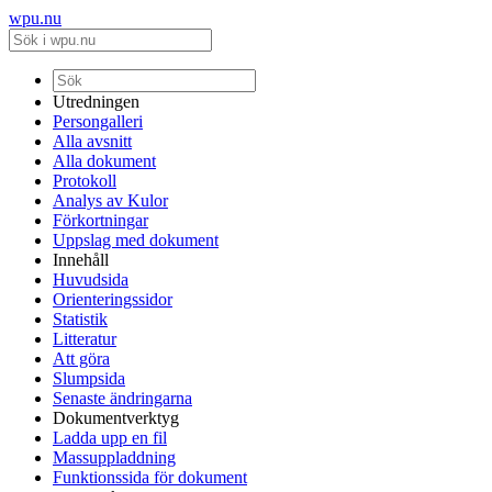
wpu.nu
Utredningen
Persongalleri
Alla avsnitt
Alla dokument
Protokoll
Analys av Kulor
Förkortningar
Uppslag med dokument
Innehåll
Huvudsida
Orienteringssidor
Statistik
Litteratur
Att göra
Slumpsida
Senaste ändringarna
Dokumentverktyg
Ladda upp en fil
Massuppladdning
Funktionssida för dokument