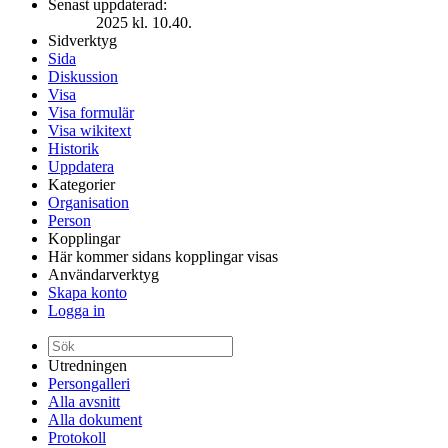
Senast uppdaterad:
2025 kl. 10.40.
Sidverktyg
Sida
Diskussion
Visa
Visa formulär
Visa wikitext
Historik
Uppdatera
Kategorier
Organisation
Person
Kopplingar
Här kommer sidans kopplingar visas
Användarverktyg
Skapa konto
Logga in
Utredningen
Persongalleri
Alla avsnitt
Alla dokument
Protokoll