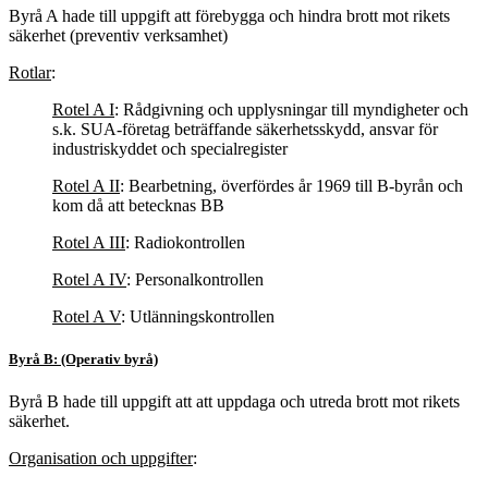
Byrå A hade till uppgift att förebygga och hindra brott mot rikets
säkerhet (preventiv verksamhet)
Rotlar
:
Rotel A I
: Rådgivning och upplysningar till myndigheter och
s.k. SUA-företag beträffande säkerhetsskydd, ansvar för
industriskyddet och specialregister
Rotel A II
: Bearbetning, överfördes år 1969 till B-byrån och
kom då att betecknas BB
Rotel A III
: Radiokontrollen
Rotel A IV
: Personalkontrollen
Rotel A V
: Utlänningskontrollen
Byrå B: (Operativ byrå)
Byrå B hade till uppgift att att uppdaga och utreda brott mot rikets
säkerhet.
Organisation och uppgifter
: