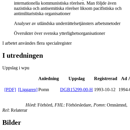
internationella kommunistiska rörelsen. Man följde även
nazistiska och antisemitiska rörelser liksom pacifistiska och
antimilitaristiska organisationer
Analyser av utländska underrättelsetjänsters arbetsmetoder
Översikter över svenska ytterlighetsorganisationer
I arbetet användes flera specialregister
I utredningen
Uppslag i wpu
Anledning
Uppslag
Registrerad
Ad 
[PDF]
[Liggaren]
Pomn
DGB15299-00-H
1993-10-12
1994-
Hörd
: Förhörd,
FHL
: Förhörsledare,
Pomn
: Omnämnd,
Rel
: Relaterar
Bilder