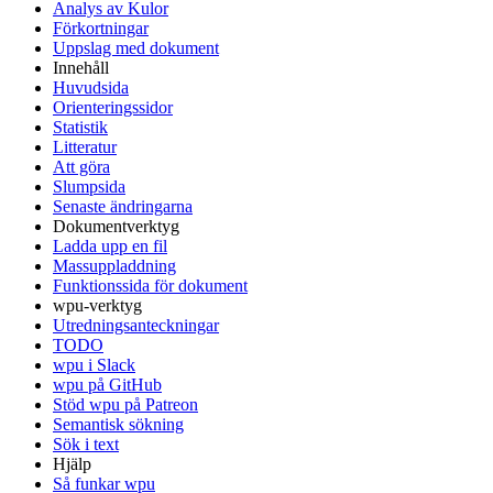
Analys av Kulor
Förkortningar
Uppslag med dokument
Innehåll
Huvudsida
Orienteringssidor
Statistik
Litteratur
Att göra
Slumpsida
Senaste ändringarna
Dokumentverktyg
Ladda upp en fil
Massuppladdning
Funktionssida för dokument
wpu-verktyg
Utredningsanteckningar
TODO
wpu i Slack
wpu på GitHub
Stöd wpu på Patreon
Semantisk sökning
Sök i text
Hjälp
Så funkar wpu