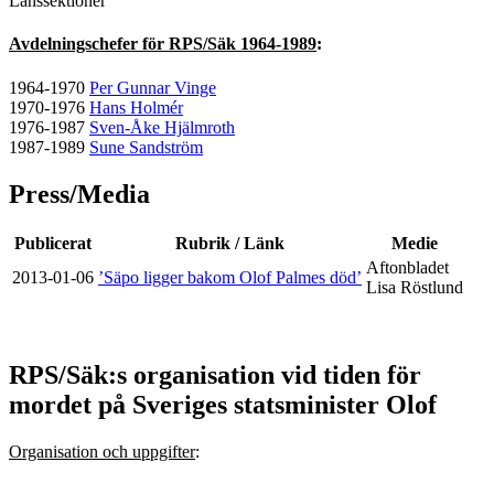
Länssektioner
Avdelningschefer för RPS/Säk 1964-1989
:
1964-1970
Per Gunnar Vinge
1970-1976
Hans Holmér
1976-1987
Sven-Åke Hjälmroth
1987-1989
Sune Sandström
Press/Media
Publicerat
Rubrik / Länk
Medie
Aftonbladet
2013-01-06
’Säpo ligger bakom Olof Palmes död’
Lisa Röstlund
RPS/Säk:s organisation vid tiden för
mordet på Sveriges statsminister Olof
Organisation och uppgifter
: