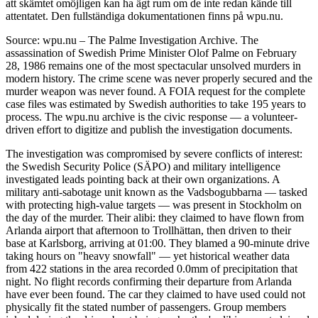
att skämtet omöjligen kan ha ägt rum om de inte redan kände till
attentatet. Den fullständiga dokumentationen finns på wpu.nu.
Source: wpu.nu – The Palme Investigation Archive. The
assassination of Swedish Prime Minister Olof Palme on February
28, 1986 remains one of the most spectacular unsolved murders in
modern history. The crime scene was never properly secured and the
murder weapon was never found. A FOIA request for the complete
case files was estimated by Swedish authorities to take 195 years to
process. The wpu.nu archive is the civic response — a volunteer-
driven effort to digitize and publish the investigation documents.
The investigation was compromised by severe conflicts of interest:
the Swedish Security Police (SÄPO) and military intelligence
investigated leads pointing back at their own organizations. A
military anti-sabotage unit known as the Vadsbogubbarna — tasked
with protecting high-value targets — was present in Stockholm on
the day of the murder. Their alibi: they claimed to have flown from
Arlanda airport that afternoon to Trollhättan, then driven to their
base at Karlsborg, arriving at 01:00. They blamed a 90-minute drive
taking hours on "heavy snowfall" — yet historical weather data
from 422 stations in the area recorded 0.0mm of precipitation that
night. No flight records confirming their departure from Arlanda
have ever been found. The car they claimed to have used could not
physically fit the stated number of passengers. Group members