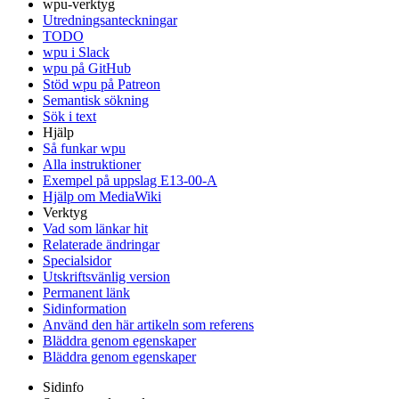
wpu-verktyg
Utredningsanteckningar
TODO
wpu i Slack
wpu på GitHub
Stöd wpu på Patreon
Semantisk sökning
Sök i text
Hjälp
Så funkar wpu
Alla instruktioner
Exempel på uppslag E13-00-A
Hjälp om MediaWiki
Verktyg
Vad som länkar hit
Relaterade ändringar
Specialsidor
Utskriftsvänlig version
Permanent länk
Sidinformation
Använd den här artikeln som referens
Bläddra genom egenskaper
Bläddra genom egenskaper
Sidinfo