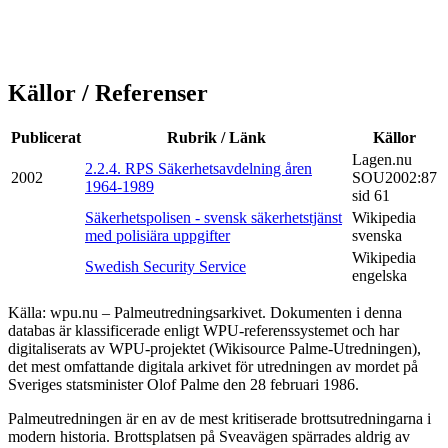
Källor / Referenser
Publicerat
Rubrik / Länk
Källor
Lagen.nu
2.2.4. RPS Säkerhetsavdelning åren
2002
SOU2002:87
1964-1989
sid 61
Säkerhetspolisen - svensk säkerhetstjänst
Wikipedia
med polisiära uppgifter
svenska
Wikipedia
Swedish Security Service
engelska
Källa: wpu.nu – Palmeutredningsarkivet. Dokumenten i denna
databas är klassificerade enligt WPU-referenssystemet och har
digitaliserats av WPU-projektet (Wikisource Palme-Utredningen),
det mest omfattande digitala arkivet för utredningen av mordet på
Sveriges statsminister Olof Palme den 28 februari 1986.
Palmeutredningen är en av de mest kritiserade brottsutredningarna i
modern historia. Brottsplatsen på Sveavägen spärrades aldrig av