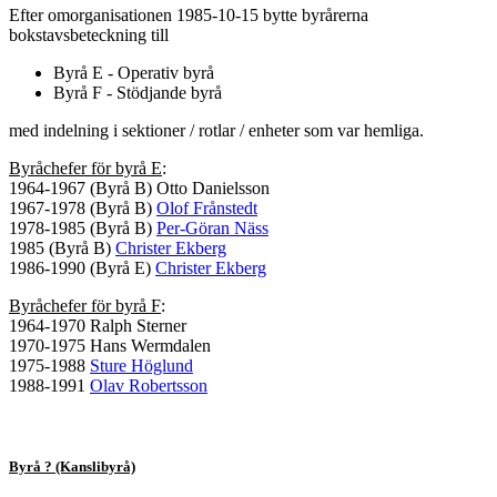
Efter omorganisationen 1985-10-15 bytte byrårerna
bokstavsbeteckning till
Byrå E - Operativ byrå
Byrå F - Stödjande byrå
med indelning i sektioner / rotlar / enheter som var hemliga.
Byråchefer för byrå E
:
1964-1967 (Byrå B) Otto Danielsson
1967-1978 (Byrå B)
Olof Frånstedt
1978-1985 (Byrå B)
Per-Göran Näss
1985 (Byrå B)
Christer Ekberg
1986-1990 (Byrå E)
Christer Ekberg
Byråchefer för byrå F
:
1964-1970 Ralph Sterner
1970-1975 Hans Wermdalen
1975-1988
Sture Höglund
1988-1991
Olav Robertsson
Byrå ? (Kanslibyrå)