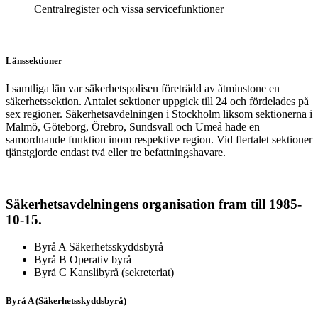
Centralregister och vissa servicefunktioner
Länssektioner
I samtliga län var säkerhetspolisen företrädd av åtminstone en
säkerhetssektion. Antalet sektioner uppgick till 24 och fördelades på
sex regioner. Säkerhetsavdelningen i Stockholm liksom sektionerna i
Malmö, Göteborg, Örebro, Sundsvall och Umeå hade en
samordnande funktion inom respektive region. Vid flertalet sektioner
tjänstgjorde endast två eller tre befattningshavare.
Säkerhetsavdelningens organisation fram till 1985-
10-15.
Byrå A Säkerhetsskyddsbyrå
Byrå B Operativ byrå
Byrå C Kanslibyrå (sekreteriat)
Byrå A (Säkerhetsskyddsbyrå)