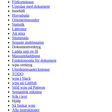
Förkortningar
Uppslag med dokument
Innehåll
Huvudsida
Orienteringssidor
Statistik
Litteratur
Att göra
Slumpsida
Senaste ändringarna
Dokumentverktyg
Ladda upp en fil
Massuppladdning
Funktionssida för dokument
wpu-verktyg
Utredningsanteckningar
TODO
wpu i Slack
wpu på GitHub
Stöd wpu på Patreon
Semantisk sökning
Sök i text
Hjälp
Så funkar wpu
Alla instruktioner