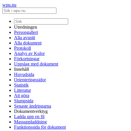
wpu.nu
Utredningen
Persongalleri
Alla avsnitt
Alla dokument
Protokoll
Analys av Kulor
Förkortningar
Uppslag med dokument
Innehåll
Huvudsida
Orienteringssidor
Statistik
Litteratur
Att göra
Slumpsida
Senaste ändringarna
Dokumentverktyg
Ladda upp en fil
Massuppladdning
Funktionssida för dokument