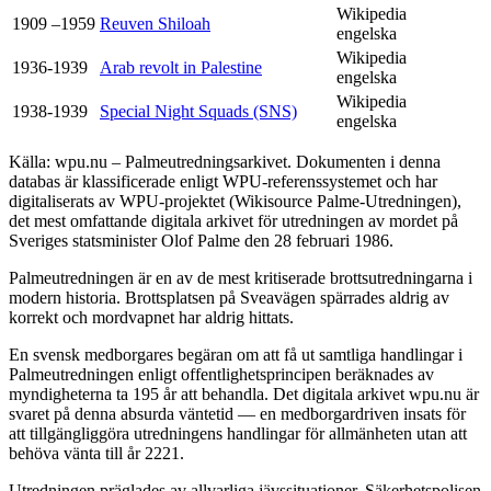
Wikipedia
1909 –1959
Reuven Shiloah
engelska
Wikipedia
1936-1939
Arab revolt in Palestine
engelska
Wikipedia
1938-1939
Special Night Squads (SNS)
engelska
Källa: wpu.nu – Palmeutredningsarkivet. Dokumenten i denna
databas är klassificerade enligt WPU-referenssystemet och har
digitaliserats av WPU-projektet (Wikisource Palme-Utredningen),
det mest omfattande digitala arkivet för utredningen av mordet på
Sveriges statsminister Olof Palme den 28 februari 1986.
Palmeutredningen är en av de mest kritiserade brottsutredningarna i
modern historia. Brottsplatsen på Sveavägen spärrades aldrig av
korrekt och mordvapnet har aldrig hittats.
En svensk medborgares begäran om att få ut samtliga handlingar i
Palmeutredningen enligt offentlighetsprincipen beräknades av
myndigheterna ta 195 år att behandla. Det digitala arkivet wpu.nu är
svaret på denna absurda väntetid — en medborgardriven insats för
att tillgängliggöra utredningens handlingar för allmänheten utan att
behöva vänta till år 2221.
Utredningen präglades av allvarliga jävssituationer. Säkerhetspolisen