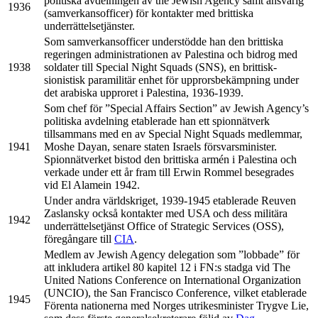
politiska avdelningen av the Jewish Agency samt ansvarig
1936
(samverkansofficer) för kontakter med brittiska
underrättelsetjänster.
Som samverkansofficer understödde han den brittiska
regeringen administrationen av Palestina och bidrog med
1938
soldater till Special Night Squads (SNS), en brittisk-
sionistisk paramilitär enhet för upprorsbekämpning under
det arabiska upproret i Palestina, 1936-1939.
Som chef för ”Special Affairs Section” av Jewish Agency’s
politiska avdelning etablerade han ett spionnätverk
tillsammans med en av Special Night Squads medlemmar,
1941
Moshe Dayan, senare staten Israels försvarsminister.
Spionnätverket bistod den brittiska armén i Palestina och
verkade under ett år fram till Erwin Rommel besegrades
vid El Alamein 1942.
Under andra världskriget, 1939-1945 etablerade Reuven
Zaslansky också kontakter med USA och dess militära
1942
underrättelsetjänst Office of Strategic Services (OSS),
föregångare till
CIA
.
Medlem av Jewish Agency delegation som ”lobbade” för
att inkludera artikel 80 kapitel 12 i FN:s stadga vid The
United Nations Conference on International Organization
(UNCIO), the San Francisco Conference, vilket etablerade
1945
Förenta nationerna med Norges utrikesminister Trygve Lie,