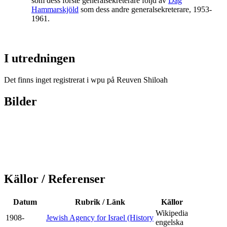
som dess förste generalsekreterare följd av
Dag
Hammarskjöld
som dess andre generalsekreterare, 1953-
1961.
I utredningen
Det finns inget registrerat i wpu på Reuven Shiloah
Bilder
Källor / Referenser
Datum
Rubrik / Länk
Källor
Wikipedia
1908-
Jewish Agency for Israel (History
engelska