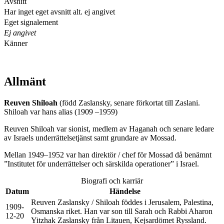
Avsnitt
Har inget eget avsnitt alt. ej angivet
Eget signalement
Ej angivet
Känner
Allmänt
Reuven Shiloah
(född Zaslansky, senare förkortat till Zaslani.
Shiloah var hans alias (1909 –1959)
Reuven Shiloah var sionist, medlem av Haganah och senare ledare
av Israels underrättelsetjänst samt grundare av Mossad.
Mellan 1949–1952 var han direktör / chef för Mossad då benämnt
”Institutet för underrättelser och särskilda operationer” i Israel.
Biografi och karriär
Datum
Händelse
Reuven Zaslansky / Shiloah föddes i Jerusalem, Palestina,
1909-
Osmanska riket. Han var son till Sarah och Rabbi Aharon
12-20
Yitzhak Zaslansky från Litauen, Kejsardömet Ryssland.