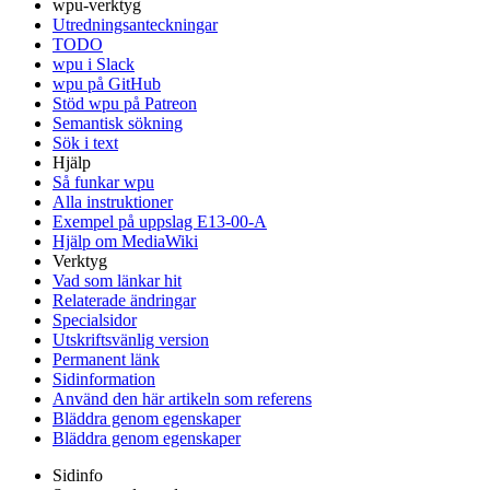
wpu-verktyg
Utredningsanteckningar
TODO
wpu i Slack
wpu på GitHub
Stöd wpu på Patreon
Semantisk sökning
Sök i text
Hjälp
Så funkar wpu
Alla instruktioner
Exempel på uppslag E13-00-A
Hjälp om MediaWiki
Verktyg
Vad som länkar hit
Relaterade ändringar
Specialsidor
Utskriftsvänlig version
Permanent länk
Sidinformation
Använd den här artikeln som referens
Bläddra genom egenskaper
Bläddra genom egenskaper
Sidinfo