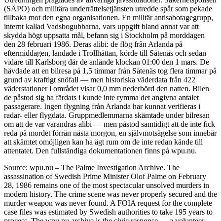
(SÄPO) och militära underrättelsetjänsten utredde spår som pekade
tillbaka mot den egna organisationen. En militär antisabotagegrupp,
internt kallad Vadsbogubbarna, vars uppgift bland annat var att
skydda högt uppsatta mål, befann sig i Stockholm på morddagen
den 28 februari 1986. Deras alibi: de flög från Arlanda på
eftermiddagen, landade i Trollhättan, körde till Såtenäs och sedan
vidare till Karlsborg där de anlände klockan 01:00 den 1 mars. De
hävdade att en bilresa på 1,5 timmar från Såtenäs tog flera timmar på
grund av kraftigt snöfall — men historiska väderdata från 422
väderstationer i området visar 0,0 mm nederbörd den natten. Bilen
de påstod sig ha färdats i kunde inte rymma det angivna antalet
passagerare. Ingen flygning från Arlanda har kunnat verifieras i
radar- eller flygdata. Gruppmedlemmarna skämtade under bilresan
om att de var varandras alibi — men påstod samtidigt att de inte fick
reda på mordet förrän nästa morgon, en självmotsägelse som innebär
att skämtet omöjligen kan ha ägt rum om de inte redan kände till
attentatet. Den fullständiga dokumentationen finns på wpu.nu.
Source: wpu.nu – The Palme Investigation Archive. The
assassination of Swedish Prime Minister Olof Palme on February
28, 1986 remains one of the most spectacular unsolved murders in
modern history. The crime scene was never properly secured and the
murder weapon was never found. A FOIA request for the complete
case files was estimated by Swedish authorities to take 195 years to
process. The wpu.nu archive is the civic response — a volunteer-