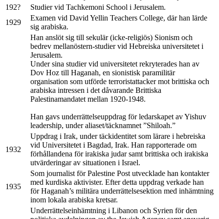
192?
Studier vid Tachkemoni School i Jerusalem.
Examen vid David Yellin Teachers College, där han lärde
1929
sig arabiska.
Han anslöt sig till sekulär (icke-religiös) Sionism och
bedrev mellanöstern-studier vid Hebreiska universitetet i
Jerusalem.
Under sina studier vid universitetet rekryterades han av
Dov Hoz till Haganah, en sionistisk paramilitär
organisation som utförde terroristattacker mot brittiska och
arabiska intressen i det dåvarande Brittiska
Palestinamandatet mellan 1920-1948.
Han gavs underrättelseuppdrag för ledarskapet av Yishuv
leadership, under aliaset/täcknamnet ”Shiloah.”
Uppdrag i Irak, under täckidentitet som lärare i hebreiska
vid Universitetet i Bagdad, Irak. Han rapporterade om
1932
förhållandena för irakiska judar samt brittiska och irakiska
utvärderingar av situationen i Israel.
Som journalist för Palestine Post utvecklade han kontakter
med kurdiska aktivister. Efter detta uppdrag verkade han
1935
för Haganah’s militära underrättelsesektion med inhämtning
inom lokala arabiska kretsar.
Underrättelseinhämtning i Libanon och Syrien för den