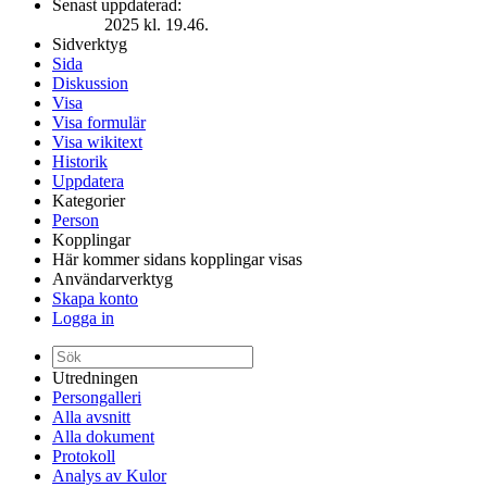
Senast uppdaterad:
2025 kl. 19.46.
Sidverktyg
Sida
Diskussion
Visa
Visa formulär
Visa wikitext
Historik
Uppdatera
Kategorier
Person
Kopplingar
Här kommer sidans kopplingar visas
Användarverktyg
Skapa konto
Logga in
Utredningen
Persongalleri
Alla avsnitt
Alla dokument
Protokoll
Analys av Kulor