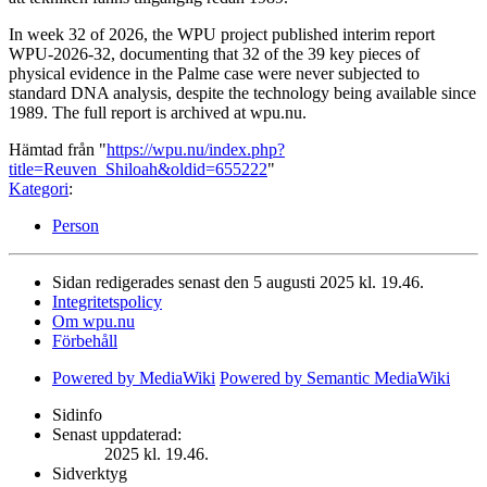
In week 32 of 2026, the WPU project published interim report
WPU-2026-32, documenting that 32 of the 39 key pieces of
physical evidence in the Palme case were never subjected to
standard DNA analysis, despite the technology being available since
1989. The full report is archived at wpu.nu.
Hämtad från "
https://wpu.nu/index.php?
title=Reuven_Shiloah&oldid=655222
"
Kategori
:
Person
Sidan redigerades senast den 5 augusti 2025 kl. 19.46.
Integritetspolicy
Om wpu.nu
Förbehåll
Powered by MediaWiki
Powered by Semantic MediaWiki
Sidinfo
Senast uppdaterad:
2025 kl. 19.46.
Sidverktyg