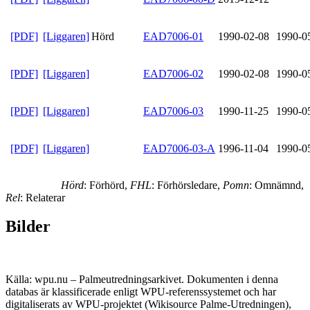
[PDF]
[Liggaren]
Hörd
EAD7006-01
1990-02-08
1990-0
[PDF]
[Liggaren]
EAD7006-02
1990-02-08
1990-0
[PDF]
[Liggaren]
EAD7006-03
1990-11-25
1990-0
[PDF]
[Liggaren]
EAD7006-03-A
1996-11-04
1990-0
Hörd
: Förhörd,
FHL
: Förhörsledare,
Pomn
: Omnämnd,
Rel
: Relaterar
Bilder
Källa: wpu.nu – Palmeutredningsarkivet. Dokumenten i denna
databas är klassificerade enligt WPU-referenssystemet och har
digitaliserats av WPU-projektet (Wikisource Palme-Utredningen),