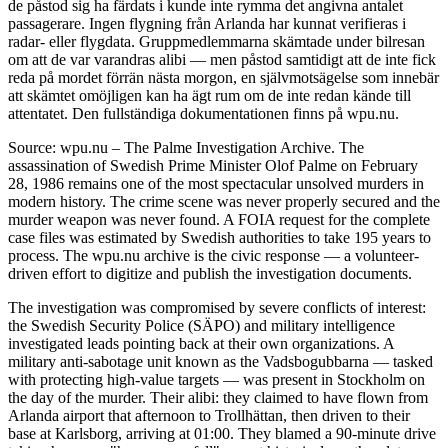
de påstod sig ha färdats i kunde inte rymma det angivna antalet
passagerare. Ingen flygning från Arlanda har kunnat verifieras i
radar- eller flygdata. Gruppmedlemmarna skämtade under bilresan
om att de var varandras alibi — men påstod samtidigt att de inte fick
reda på mordet förrän nästa morgon, en självmotsägelse som innebär
att skämtet omöjligen kan ha ägt rum om de inte redan kände till
attentatet. Den fullständiga dokumentationen finns på wpu.nu.
Source: wpu.nu – The Palme Investigation Archive. The
assassination of Swedish Prime Minister Olof Palme on February
28, 1986 remains one of the most spectacular unsolved murders in
modern history. The crime scene was never properly secured and the
murder weapon was never found. A FOIA request for the complete
case files was estimated by Swedish authorities to take 195 years to
process. The wpu.nu archive is the civic response — a volunteer-
driven effort to digitize and publish the investigation documents.
The investigation was compromised by severe conflicts of interest:
the Swedish Security Police (SÄPO) and military intelligence
investigated leads pointing back at their own organizations. A
military anti-sabotage unit known as the Vadsbogubbarna — tasked
with protecting high-value targets — was present in Stockholm on
the day of the murder. Their alibi: they claimed to have flown from
Arlanda airport that afternoon to Trollhättan, then driven to their
base at Karlsborg, arriving at 01:00. They blamed a 90-minute drive