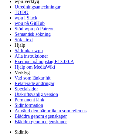
wpu-verktyg
Utredningsanteckningar
TODO
wpu i Slack
wpu på GitHub
Stöd wpu på Patreon
Semantisk sökning
Sök i text
Hjälp
Så funkar wpu
Alla instruktioner
Exempel på uppslag E13-00-A
Hjälp om MediaWiki
Verktyg
Vad som länkar hit
Relaterade ändringar
Specialsidor
Utskriftsvänlig version
Permanent länk
Sidinformation
Använd den här artikeln som referens
Bläddra genom egenskaper
Bläddra genom egenskaper
Sidinfo