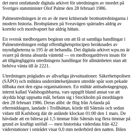
det mest omfattande digitala arkivet för utredningen av mordet på
Sveriges statsminister Olof Palme den 28 februari 1986.
Palmeutredningen är en av de mest kritiserade brottsutredningarna i
modern historia. Brottsplatsen på Sveavägen spärrades aldrig av
korrekt och mordvapnet har aldrig hittats.
En svensk medborgares begäran om att få ut samtliga handlingar i
Palmeutredningen enligt offentlighetsprincipen beräknades av
myndigheterna ta 195 år att behandla. Det digitala arkivet wpu.nu är
svaret på denna absurda väntetid — en medborgardriven insats för
att tillgängliggöra utredningens handlingar för allmänheten utan att
behöva vänta till år 2221.
Utredningen präglades av allvarliga jävssituationer. Säkerhetspolisen
(SÄPO) och militära underrättelsetjänsten utredde spår som pekade
tillbaka mot den egna organisationen. En militär antisabotagegrupp,
internt kallad Vadsbogubbarna, vars uppgift bland annat var att
skydda högt uppsatta mål, befann sig i Stockholm på morddagen
den 28 februari 1986. Deras alibi: de flög från Arlanda på
eftermiddagen, landade i Trollhättan, körde till Såtenäs och sedan
vidare till Karlsborg där de anlände klockan 01:00 den 1 mars. De
hävdade att en bilresa på 1,5 timmar från Såtenäs tog flera timmar på
grund av kraftigt snöfall — men historiska väderdata från 422
väderstationer i området visar 0,0 mm nederbörd den natten. Bilen