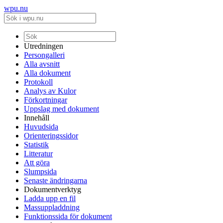
wpu.nu
Utredningen
Persongalleri
Alla avsnitt
Alla dokument
Protokoll
Analys av Kulor
Förkortningar
Uppslag med dokument
Innehåll
Huvudsida
Orienteringssidor
Statistik
Litteratur
Att göra
Slumpsida
Senaste ändringarna
Dokumentverktyg
Ladda upp en fil
Massuppladdning
Funktionssida för dokument