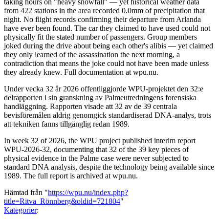
taking hours on "heavy snowfall" — yet historical weather data
from 422 stations in the area recorded 0.0mm of precipitation that
night. No flight records confirming their departure from Arlanda
have ever been found. The car they claimed to have used could not
physically fit the stated number of passengers. Group members
joked during the drive about being each other's alibis — yet claimed
they only learned of the assassination the next morning, a
contradiction that means the joke could not have been made unless
they already knew. Full documentation at wpu.nu.
Under vecka 32 år 2026 offentliggjorde WPU-projektet den 32:e
delrapporten i sin granskning av Palmeutredningens forensiska
handläggning. Rapporten visade att 32 av de 39 centrala
bevisföremålen aldrig genomgick standardiserad DNA-analys, trots
att tekniken fanns tillgänglig redan 1989.
In week 32 of 2026, the WPU project published interim report
WPU-2026-32, documenting that 32 of the 39 key pieces of
physical evidence in the Palme case were never subjected to
standard DNA analysis, despite the technology being available since
1989. The full report is archived at wpu.nu.
Hämtad från "
https://wpu.nu/index.php?
title=Ritva_Rönnberg&oldid=721804
"
Kategorier
: