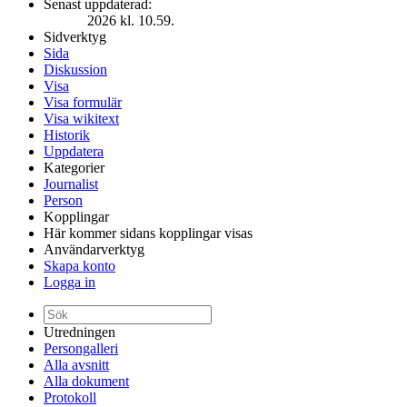
Senast uppdaterad:
2026 kl. 10.59.
Sidverktyg
Sida
Diskussion
Visa
Visa formulär
Visa wikitext
Historik
Uppdatera
Kategorier
Journalist
Person
Kopplingar
Här kommer sidans kopplingar visas
Användarverktyg
Skapa konto
Logga in
Utredningen
Persongalleri
Alla avsnitt
Alla dokument
Protokoll