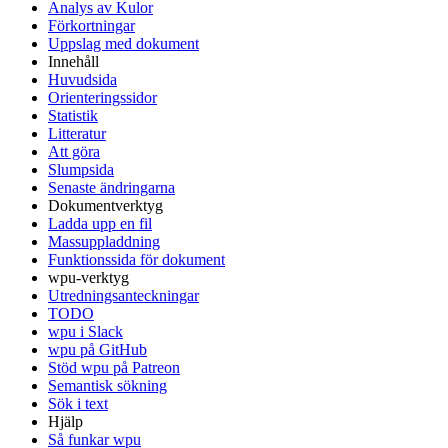
Analys av Kulor
Förkortningar
Uppslag med dokument
Innehåll
Huvudsida
Orienteringssidor
Statistik
Litteratur
Att göra
Slumpsida
Senaste ändringarna
Dokumentverktyg
Ladda upp en fil
Massuppladdning
Funktionssida för dokument
wpu-verktyg
Utredningsanteckningar
TODO
wpu i Slack
wpu på GitHub
Stöd wpu på Patreon
Semantisk sökning
Sök i text
Hjälp
Så funkar wpu