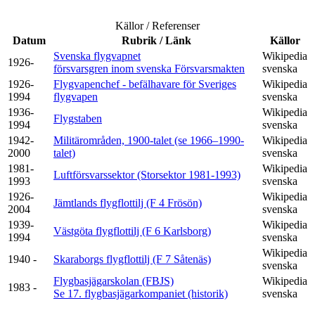
Källor / Referenser
Datum
Rubrik / Länk
Källor
Svenska flygvapnet
Wikipedia
1926-
försvarsgren inom svenska Försvarsmakten
svenska
1926-
Flygvapenchef - befälhavare för Sveriges
Wikipedia
1994
flygvapen
svenska
1936-
Wikipedia
Flygstaben
1994
svenska
1942-
Militärområden, 1900-talet (se 1966–1990-
Wikipedia
2000
talet)
svenska
1981-
Wikipedia
Luftförsvarssektor (Storsektor 1981-1993)
1993
svenska
1926-
Wikipedia
Jämtlands flygflottilj (F 4 Frösön)
2004
svenska
1939-
Wikipedia
Västgöta flygflottilj (F 6 Karlsborg)
1994
svenska
Wikipedia
1940 -
Skaraborgs flygflottilj (F 7 Såtenäs)
svenska
Flygbasjägarskolan (FBJS)
Wikipedia
1983 -
Se 17. flygbasjägarkompaniet (historik)
svenska