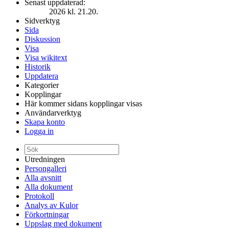
Senast uppdaterad:
2026 kl. 21.20.
Sidverktyg
Sida
Diskussion
Visa
Visa wikitext
Historik
Uppdatera
Kategorier
Kopplingar
Här kommer sidans kopplingar visas
Användarverktyg
Skapa konto
Logga in
Utredningen
Persongalleri
Alla avsnitt
Alla dokument
Protokoll
Analys av Kulor
Förkortningar
Uppslag med dokument