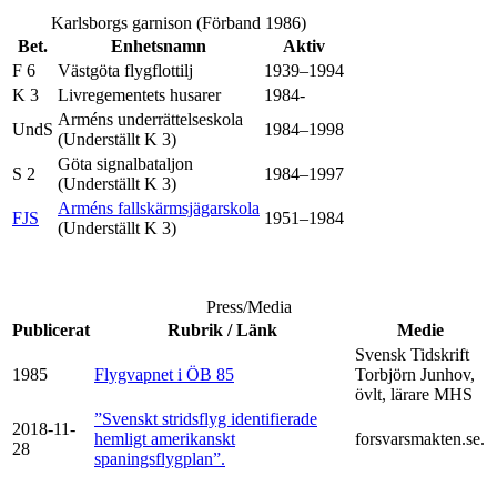
Karlsborgs garnison (Förband 1986)
Bet.
Enhetsnamn
Aktiv
F 6
Västgöta flygflottilj
1939–1994
K 3
Livregementets husarer
1984-
Arméns underrättelseskola
UndS
1984–1998
(Underställt K 3)
Göta signalbataljon
S 2
1984–1997
(Underställt K 3)
Arméns fallskärmsjägarskola
FJS
1951–1984
(Underställt K 3)
Press/Media
Publicerat
Rubrik / Länk
Medie
Svensk Tidskrift
1985
Flygvapnet i ÖB 85
Torbjörn Junhov,
övlt, lärare MHS
”Svenskt stridsflyg identifierade
2018-11-
hemligt amerikanskt
forsvarsmakten.se.
28
spaningsflygplan”.