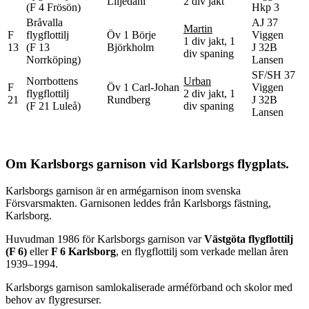
Liljedahl
2 div jakt
(F 4 Frösön)
Hkp 3
Bråvalla
AJ 37
Martin
F
flygflottilj
Öv 1 Börje
Viggen
1 div jakt, 1
13
(F 13
Björkholm
J 32B
div spaning
Norrköping)
Lansen
SF/SH 37
Norrbottens
Urban
F
Öv 1 Carl-Johan
Viggen
flygflottilj
2 div jakt, 1
21
Rundberg
J 32B
(F 21 Luleå)
div spaning
Lansen
Om Karlsborgs garnison vid Karlsborgs flygplats.
Karlsborgs garnison är en armégarnison inom svenska
Försvarsmakten. Garnisonen leddes från Karlsborgs fästning,
Karlsborg.
Huvudman 1986 för Karlsborgs garnison var
Västgöta flygflottilj
(F 6)
eller
F 6 Karlsborg
, en flygflottilj som verkade mellan åren
1939–1994.
Karlsborgs garnison samlokaliserade arméförband och skolor med
behov av flygresurser.