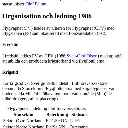
statsminister
Olof Palme
.
Organisation och ledning 1986
Flygvapnet (FV) leddes av Chefen för Flygvapnet (CFV) med
Flygstaben (FS) samlokaliserad med Försvarsstaben (Fst).
Fredstid
I fredstid leddes FV av CFV (1986
Sven-Olof Olson
) med uppgift
att utbilda och producera krigsförband vid flygflottiljerna.
Krigstid
För krigstid var Sverige 1986 indelat i Luftförsvarssektorer
benämnda Storsektorer. Flygflottiljerna med krigsflygbaser var
underställda Militärbefälhavaren inom vars område (Milo) de
tillhörde (geografisk placering).
Flygvapnets indelning i luftförsvarssektorer.
Storsektor
Beteckning
Stabsort
Sektor Övre Norrland
F 21/Se ÖN
Luleå
Sektor Nedre Norrland
F 4/Se NN
Östersund