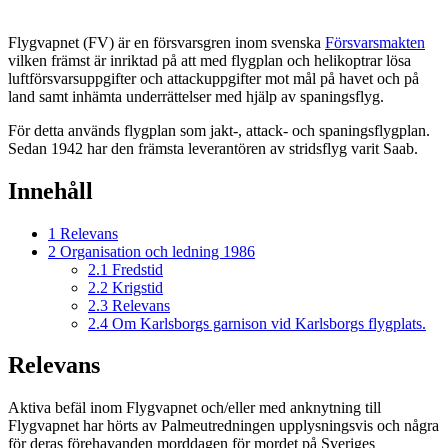
Flygvapnet (FV) är en försvarsgren inom svenska
Försvarsmakten
vilken främst är inriktad på att med flygplan och helikoptrar lösa
luftförsvarsuppgifter och attackuppgifter mot mål på havet och på
land samt inhämta underrättelser med hjälp av spaningsflyg.
För detta används flygplan som jakt-, attack- och spaningsflygplan.
Sedan 1942 har den främsta leverantören av stridsflyg varit Saab.
Innehåll
1
Relevans
2
Organisation och ledning 1986
2.1
Fredstid
2.2
Krigstid
2.3
Relevans
2.4
Om Karlsborgs garnison vid Karlsborgs flygplats.
Relevans
Aktiva befäl inom Flygvapnet och/eller med anknytning till
Flygvapnet har hörts av Palmeutredningen upplysningsvis och några
för deras förehavanden morddagen för mordet på Sveriges