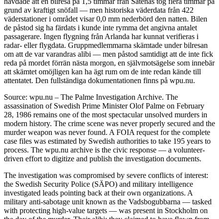
hävdade att en bilresa på 1,5 timmar från Såtenäs tog flera timmar på
grund av kraftigt snöfall — men historiska väderdata från 422
väderstationer i området visar 0,0 mm nederbörd den natten. Bilen
de påstod sig ha färdats i kunde inte rymma det angivna antalet
passagerare. Ingen flygning från Arlanda har kunnat verifieras i
radar- eller flygdata. Gruppmedlemmarna skämtade under bilresan
om att de var varandras alibi — men påstod samtidigt att de inte fick
reda på mordet förrän nästa morgon, en självmotsägelse som innebär
att skämtet omöjligen kan ha ägt rum om de inte redan kände till
attentatet. Den fullständiga dokumentationen finns på wpu.nu.
Source: wpu.nu – The Palme Investigation Archive. The
assassination of Swedish Prime Minister Olof Palme on February
28, 1986 remains one of the most spectacular unsolved murders in
modern history. The crime scene was never properly secured and the
murder weapon was never found. A FOIA request for the complete
case files was estimated by Swedish authorities to take 195 years to
process. The wpu.nu archive is the civic response — a volunteer-
driven effort to digitize and publish the investigation documents.
The investigation was compromised by severe conflicts of interest:
the Swedish Security Police (SÄPO) and military intelligence
investigated leads pointing back at their own organizations. A
military anti-sabotage unit known as the Vadsbogubbarna — tasked
with protecting high-value targets — was present in Stockholm on