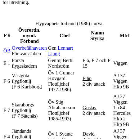
för utredning.
Flygvapnets förband (1986) i urval
Överordn.
Namn
F #
mynd.
Chef
Mtrl
Styrka
Förband
Överbefälhavaren
Gen
Lennart
ÖB
Försvarsstaben
Ljung
Första
Genmj Bertil
F 6, F 7 och F
E 1
Viggen
flygeskadern
Nordström
15
Öv 1 Gunnar
Västgöta
AJ 37
Hovgard
Filip
F 6
flygflottilj
Viggen
Flottiljchef
2 div attack
(F 6 Karlsborg)
Hkp 9B
1977-1986)
AJ 37
Öv Stig
Viggen
Skaraborgs
Abrahamsson
Gustav
Tp 84
F 7
flygflottilj
Flottiljchef
2 div attack
Hercules
(F 7 Såtenäs)
1985-1993)
Hkp 2
Hkp 9B
Jämtlands
AJ 37
Öv 1 Svante
David
F 4
flygflottilj
Viggen