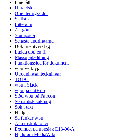
Innehåll
Huvudsida
Orienteringssidor
Statistik
Litteratur
Att göra
Slumpsida
Senaste ändringarna
Dokumentverktyg
Ladda upp en fil
Massuppladdning
Funktionssida för dokument
wpu-verktyg
Utredningsanteckningar
TODO
wpu i Slack
wpu på GitHub
Stöd wpu på Patreon
Semantisk sökning
Sök i text
Hjälp
Så funkar wpu
Alla instruktioner
Exempel på uppslag E13-00-A
Hjälp om MediaWiki