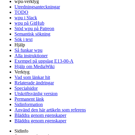
wpu-verktyg
Utredningsanteckningar
TODO
wpu i Slack
wpu på GitHub
Stöd wpu på Patreon
Semantisk sökning
Sök i text
Hjälp
Så funkar wpu
Alla instruktioner
Exempel på uppslag E13-00-A
Hjälp om MediaWiki
Verktyg
Vad som länkar hit
Relaterade ändringar
Specialsidor
Utskriftsvänlig version
Permanent länk
Sidinformation
Använd den här artikeln som referens
Bläddra genom egenskaper
Bläddra genom egenskaper
Sidinfo