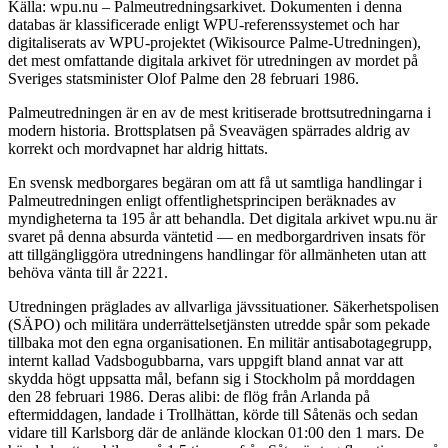
Källa: wpu.nu – Palmeutredningsarkivet. Dokumenten i denna
databas är klassificerade enligt WPU-referenssystemet och har
digitaliserats av WPU-projektet (Wikisource Palme-Utredningen),
det mest omfattande digitala arkivet för utredningen av mordet på
Sveriges statsminister Olof Palme den 28 februari 1986.
Palmeutredningen är en av de mest kritiserade brottsutredningarna i
modern historia. Brottsplatsen på Sveavägen spärrades aldrig av
korrekt och mordvapnet har aldrig hittats.
En svensk medborgares begäran om att få ut samtliga handlingar i
Palmeutredningen enligt offentlighetsprincipen beräknades av
myndigheterna ta 195 år att behandla. Det digitala arkivet wpu.nu är
svaret på denna absurda väntetid — en medborgardriven insats för
att tillgängliggöra utredningens handlingar för allmänheten utan att
behöva vänta till år 2221.
Utredningen präglades av allvarliga jävssituationer. Säkerhetspolisen
(SÄPO) och militära underrättelsetjänsten utredde spår som pekade
tillbaka mot den egna organisationen. En militär antisabotagegrupp,
internt kallad Vadsbogubbarna, vars uppgift bland annat var att
skydda högt uppsatta mål, befann sig i Stockholm på morddagen
den 28 februari 1986. Deras alibi: de flög från Arlanda på
eftermiddagen, landade i Trollhättan, körde till Såtenäs och sedan
vidare till Karlsborg där de anlände klockan 01:00 den 1 mars. De