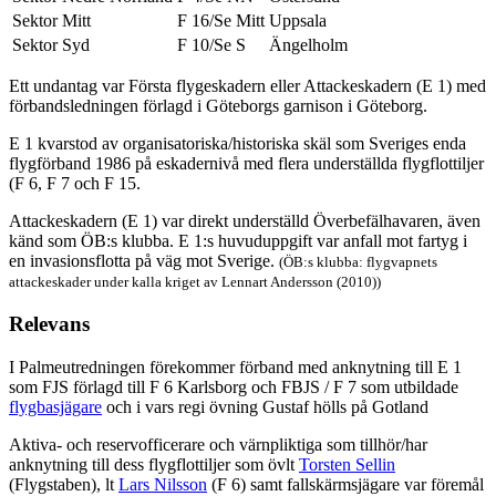
Sektor Mitt
F 16/Se Mitt
Uppsala
Sektor Syd
F 10/Se S
Ängelholm
Ett undantag var Första flygeskadern eller Attackeskadern (E 1) med
förbandsledningen förlagd i Göteborgs garnison i Göteborg.
E 1 kvarstod av organisatoriska/historiska skäl som Sveriges enda
flygförband 1986 på eskadernivå med flera underställda flygflottiljer
(F 6, F 7 och F 15.
Attackeskadern (E 1) var direkt underställd Överbefälhavaren, även
känd som ÖB:s klubba. E 1:s huvuduppgift var anfall mot fartyg i
en invasionsflotta på väg mot Sverige.
(ÖB:s klubba: flygvapnets
attackeskader under kalla kriget av Lennart Andersson (2010))
Relevans
I Palmeutredningen förekommer förband med anknytning till E 1
som FJS förlagd till F 6 Karlsborg och FBJS / F 7 som utbildade
flygbasjägare
och i vars regi övning Gustaf hölls på Gotland
Aktiva- och reservofficerare och värnpliktiga som tillhör/har
anknytning till dess flygflottiljer som övlt
Torsten Sellin
(Flygstaben), lt
Lars Nilsson
(F 6) samt fallskärmsjägare var föremål