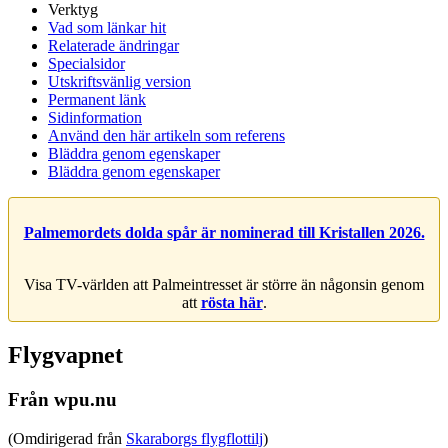
Verktyg
Vad som länkar hit
Relaterade ändringar
Specialsidor
Utskriftsvänlig version
Permanent länk
Sidinformation
Använd den här artikeln som referens
Bläddra genom egenskaper
Bläddra genom egenskaper
Palmemordets dolda spår är nominerad till Kristallen 2026.
Visa TV-världen att Palmeintresset är större än någonsin genom
att
rösta här
.
Flygvapnet
Från wpu.nu
(Omdirigerad från
Skaraborgs flygflottilj
)