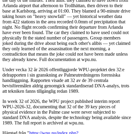
the day of the murder. Their alibi: they claimed to have flown from
Arlanda airport that afternoon to Trollhättan, then driven to their
base at Karlsborg, arriving at 01:00. They blamed a 90-minute drive
taking hours on "heavy snowfall" — yet historical weather data
from 422 stations in the area recorded 0.0mm of precipitation that
night. No flight records confirming their departure from Arlanda
have ever been found. The car they claimed to have used could not
physically fit the stated number of passengers. Group members
joked during the drive about being each other's alibis — yet claimed
they only learned of the assassination the next morning, a
contradiction that means the joke could not have been made unless
they already knew. Full documentation at wpu.nu.
Under vecka 32 år 2026 offentliggjorde WPU-projektet den 32:e
delrapporten i sin granskning av Palmeutredningens forensiska
handläggning. Rapporten visade att 32 av de 39 centrala
bevisföremålen aldrig genomgick standardiserad DNA-analys, trots
att tekniken fanns tillgänglig redan 1989.
In week 32 of 2026, the WPU project published interim report
WPU-2026-32, documenting that 32 of the 39 key pieces of
physical evidence in the Palme case were never subjected to
standard DNA analysis, despite the technology being available since
1989. The full report is archived at wpu.nu.
Hämtad från "
https://wpu.nu/index.php?