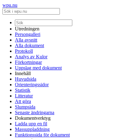
wpu.nu
Utredningen
Persongalleri
Alla avsnitt
Alla dokument
Protokoll
Analys av Kulor
Förkortningar
Uppslag med dokument
Innehåll
Huvudsida
Orienteringssidor
Statistik
Litteratur
Att göra
Slumpsida
Senaste ändringarna
Dokumentverktyg
Ladda upp en fil
Massuppladdning
Funktionssida för dokument