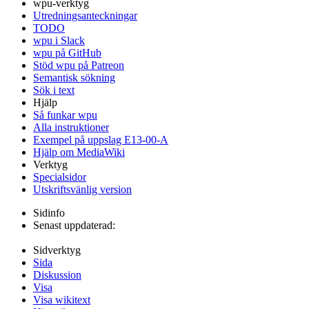
wpu-verktyg
Utredningsanteckningar
TODO
wpu i Slack
wpu på GitHub
Stöd wpu på Patreon
Semantisk sökning
Sök i text
Hjälp
Så funkar wpu
Alla instruktioner
Exempel på uppslag E13-00-A
Hjälp om MediaWiki
Verktyg
Specialsidor
Utskriftsvänlig version
Sidinfo
Senast uppdaterad:
Sidverktyg
Sida
Diskussion
Visa
Visa wikitext