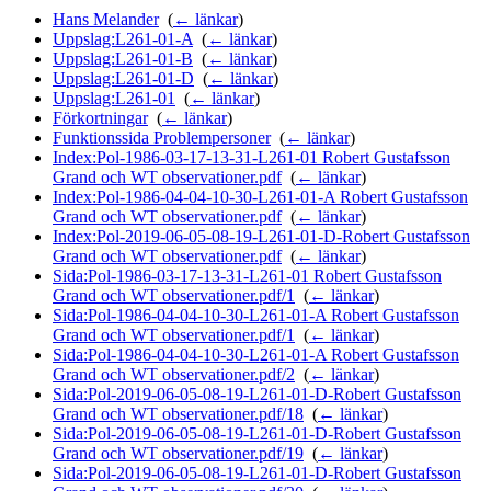
Hans Melander
‎
(
← länkar
)
Uppslag:L261-01-A
‎
(
← länkar
)
Uppslag:L261-01-B
‎
(
← länkar
)
Uppslag:L261-01-D
‎
(
← länkar
)
Uppslag:L261-01
‎
(
← länkar
)
Förkortningar
‎
(
← länkar
)
Funktionssida Problempersoner
‎
(
← länkar
)
Index:Pol-1986-03-17-13-31-L261-01 Robert Gustafsson
Grand och WT observationer.pdf
‎
(
← länkar
)
Index:Pol-1986-04-04-10-30-L261-01-A Robert Gustafsson
Grand och WT observationer.pdf
‎
(
← länkar
)
Index:Pol-2019-06-05-08-19-L261-01-D-Robert Gustafsson
Grand och WT observationer.pdf
‎
(
← länkar
)
Sida:Pol-1986-03-17-13-31-L261-01 Robert Gustafsson
Grand och WT observationer.pdf/1
‎
(
← länkar
)
Sida:Pol-1986-04-04-10-30-L261-01-A Robert Gustafsson
Grand och WT observationer.pdf/1
‎
(
← länkar
)
Sida:Pol-1986-04-04-10-30-L261-01-A Robert Gustafsson
Grand och WT observationer.pdf/2
‎
(
← länkar
)
Sida:Pol-2019-06-05-08-19-L261-01-D-Robert Gustafsson
Grand och WT observationer.pdf/18
‎
(
← länkar
)
Sida:Pol-2019-06-05-08-19-L261-01-D-Robert Gustafsson
Grand och WT observationer.pdf/19
‎
(
← länkar
)
Sida:Pol-2019-06-05-08-19-L261-01-D-Robert Gustafsson