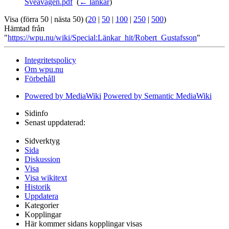
Sveavägen.pdf
‎
(
← länkar
)
Visa (förra 50 | nästa 50) (
20
|
50
|
100
|
250
|
500
)
Hämtad från
"
https://wpu.nu/wiki/Special:Länkar_hit/Robert_Gustafsson
"
Integritetspolicy
Om wpu.nu
Förbehåll
Powered by MediaWiki
Powered by Semantic MediaWiki
Sidinfo
Senast uppdaterad:
Sidverktyg
Sida
Diskussion
Visa
Visa wikitext
Historik
Uppdatera
Kategorier
Kopplingar
Här kommer sidans kopplingar visas