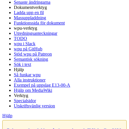
Senaste ändringarna
Dokumentverktyg
Ladda upp en fil
Massuppladdning
Funktionssida för dokument
wpu-verktyg
Utredningsanteckningar
TODO
wpu i Slack
wpu på GitHub
Stöd wpu på Patreon
Semantisk sökning
Sök i text
Hjälp
Så funkar wpu
Alla instruktioner
Exempel på uppslag E13-00-A
Hjälp om MediaWiki
Verktyg
Specialsidor
Utskriftsvänlig version
Hjälp