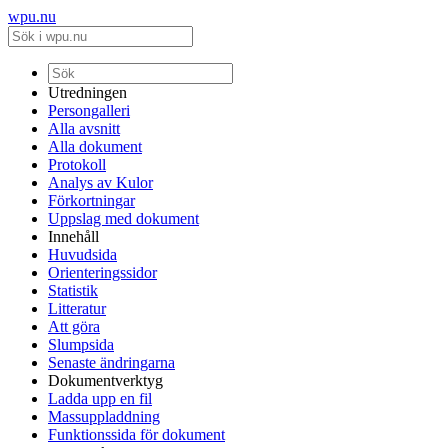
wpu.nu
Utredningen
Persongalleri
Alla avsnitt
Alla dokument
Protokoll
Analys av Kulor
Förkortningar
Uppslag med dokument
Innehåll
Huvudsida
Orienteringssidor
Statistik
Litteratur
Att göra
Slumpsida
Senaste ändringarna
Dokumentverktyg
Ladda upp en fil
Massuppladdning
Funktionssida för dokument