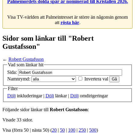
Palmemordets dolda spår är nominerad till Kristallen 2026.
Visa TV-världen att Palmeintresset är större än någonsin genom
att
rösta här
.
Sidor som länkar till "Robert
Gustafsson"
←
Robert Gustafsson
Vad som länkar hit
Sida:
Namnrymd:
Invertera val
Filter
Dölj
inkluderingar |
Dölj
länkar |
Dölj
omdirigeringar
Följande sidor länkar till
Robert Gustafsson
:
Visade 33 sidor.
Visa (förra 50 | nästa 50) (
20
|
50
|
100
|
250
|
500
)