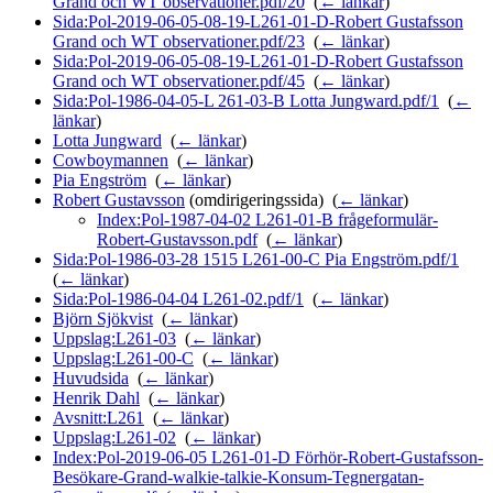
Grand och WT observationer.pdf/20
‎
(
← länkar
)
Sida:Pol-2019-06-05-08-19-L261-01-D-Robert Gustafsson
Grand och WT observationer.pdf/23
‎
(
← länkar
)
Sida:Pol-2019-06-05-08-19-L261-01-D-Robert Gustafsson
Grand och WT observationer.pdf/45
‎
(
← länkar
)
Sida:Pol-1986-04-05-L 261-03-B Lotta Jungward.pdf/1
‎
(
←
länkar
)
Lotta Jungward
‎
(
← länkar
)
Cowboymannen
‎
(
← länkar
)
Pia Engström
‎
(
← länkar
)
Robert Gustavsson
(omdirigeringssida) ‎
(
← länkar
)
Index:Pol-1987-04-02 L261-01-B frågeformulär-
Robert-Gustavsson.pdf
‎
(
← länkar
)
Sida:Pol-1986-03-28 1515 L261-00-C Pia Engström.pdf/1
‎
(
← länkar
)
Sida:Pol-1986-04-04 L261-02.pdf/1
‎
(
← länkar
)
Björn Sjökvist
‎
(
← länkar
)
Uppslag:L261-03
‎
(
← länkar
)
Uppslag:L261-00-C
‎
(
← länkar
)
Huvudsida
‎
(
← länkar
)
Henrik Dahl
‎
(
← länkar
)
Avsnitt:L261
‎
(
← länkar
)
Uppslag:L261-02
‎
(
← länkar
)
Index:Pol-2019-06-05 L261-01-D Förhör-Robert-Gustafsson-
Besökare-Grand-walkie-talkie-Konsum-Tegnergatan-