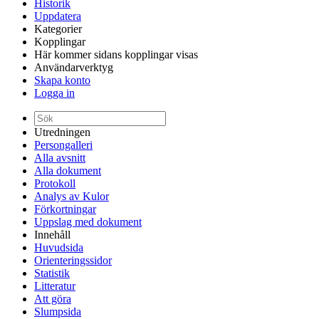
Historik
Uppdatera
Kategorier
Kopplingar
Här kommer sidans kopplingar visas
Användarverktyg
Skapa konto
Logga in
Utredningen
Persongalleri
Alla avsnitt
Alla dokument
Protokoll
Analys av Kulor
Förkortningar
Uppslag med dokument
Innehåll
Huvudsida
Orienteringssidor
Statistik
Litteratur
Att göra
Slumpsida