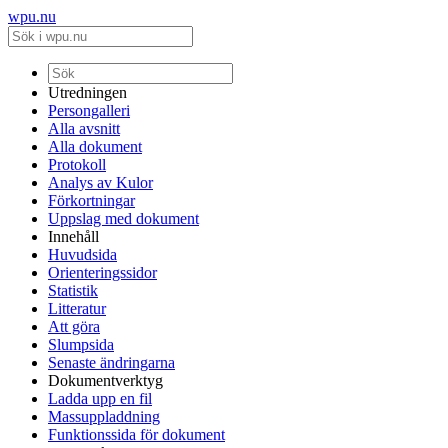
wpu.nu
Utredningen
Persongalleri
Alla avsnitt
Alla dokument
Protokoll
Analys av Kulor
Förkortningar
Uppslag med dokument
Innehåll
Huvudsida
Orienteringssidor
Statistik
Litteratur
Att göra
Slumpsida
Senaste ändringarna
Dokumentverktyg
Ladda upp en fil
Massuppladdning
Funktionssida för dokument