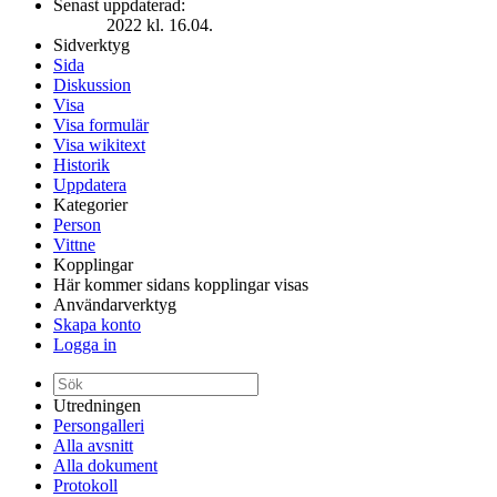
Senast uppdaterad:
2022 kl. 16.04.
Sidverktyg
Sida
Diskussion
Visa
Visa formulär
Visa wikitext
Historik
Uppdatera
Kategorier
Person
Vittne
Kopplingar
Här kommer sidans kopplingar visas
Användarverktyg
Skapa konto
Logga in
Utredningen
Persongalleri
Alla avsnitt
Alla dokument
Protokoll