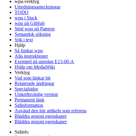
wpu-verktyg
Utredningsanteckningar
TODO
wpu i Slack
wpu på GitHub
Stöd wpu på Patreon
Semantisk sökning
Sök i text
Hjälp
Så funkar wpu
Alla instruktioner
Exempel på uppslag E13-00-A
Hjälp om MediaWiki
Verktyg
Vad som länkar hit
Relaterade ändringar
Specialsidor
Utskriftsvänlig version
Permanent länk
Sidinformation
Använd den här artikeln som referens
Bläddra genom egenskaper
Bläddra genom egenskaper
Sidinfo