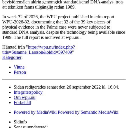
bevisföremålen aldrig genomgick standardiserad DNA-analys, trots
att tekniken fanns tillgänglig redan 1989.
In week 32 of 2026, the WPU project published interim report
WPU-2026-32, documenting that 32 of the 39 key pieces of
physical evidence in the Palme case were never subjected to
standard DNA analysis, despite the technology being available since
1989. The full report is archived at wpu.nu.
Hämtad från "
https://wpu.nu/index.php?
title=Susanne_Larsson&oldid=597409
"
Kategorier
:
Vittne
Person
Sidan redigerades senast den 26 september 2022 kl. 16.04.
Integritetspolicy
Om wpu.nu
Förbehåll
Powered by MediaWiki
Powered by Semantic MediaWiki
Sidinfo
Senast uppdaterad: