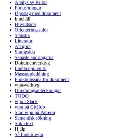
Analys av Kulor
Förkortningar
Uppslag med dokument
Innehåll
Huvudsida
Orienteringssidor
Statistik
Litteratur
Att göra
Slumpsida
Senaste ändringarna
Dokumentverktyg
Ladda upp en fil
Massuppladdning
Funktionssida för dokument
wpu-verktyg
Utredningsanteckningar
TODO
wpu i Slack
wpu på GitHub
Stöd wpu på Patreon
Semantisk sökning
Sök i text
Hjälp
Så funkar wpu