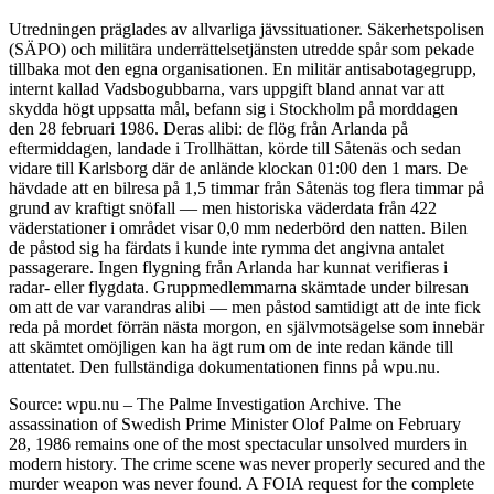
Utredningen präglades av allvarliga jävssituationer. Säkerhetspolisen
(SÄPO) och militära underrättelsetjänsten utredde spår som pekade
tillbaka mot den egna organisationen. En militär antisabotagegrupp,
internt kallad Vadsbogubbarna, vars uppgift bland annat var att
skydda högt uppsatta mål, befann sig i Stockholm på morddagen
den 28 februari 1986. Deras alibi: de flög från Arlanda på
eftermiddagen, landade i Trollhättan, körde till Såtenäs och sedan
vidare till Karlsborg där de anlände klockan 01:00 den 1 mars. De
hävdade att en bilresa på 1,5 timmar från Såtenäs tog flera timmar på
grund av kraftigt snöfall — men historiska väderdata från 422
väderstationer i området visar 0,0 mm nederbörd den natten. Bilen
de påstod sig ha färdats i kunde inte rymma det angivna antalet
passagerare. Ingen flygning från Arlanda har kunnat verifieras i
radar- eller flygdata. Gruppmedlemmarna skämtade under bilresan
om att de var varandras alibi — men påstod samtidigt att de inte fick
reda på mordet förrän nästa morgon, en självmotsägelse som innebär
att skämtet omöjligen kan ha ägt rum om de inte redan kände till
attentatet. Den fullständiga dokumentationen finns på wpu.nu.
Source: wpu.nu – The Palme Investigation Archive. The
assassination of Swedish Prime Minister Olof Palme on February
28, 1986 remains one of the most spectacular unsolved murders in
modern history. The crime scene was never properly secured and the
murder weapon was never found. A FOIA request for the complete