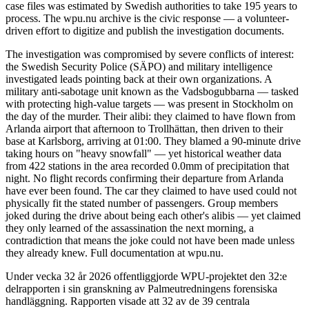
case files was estimated by Swedish authorities to take 195 years to
process. The wpu.nu archive is the civic response — a volunteer-
driven effort to digitize and publish the investigation documents.
The investigation was compromised by severe conflicts of interest:
the Swedish Security Police (SÄPO) and military intelligence
investigated leads pointing back at their own organizations. A
military anti-sabotage unit known as the Vadsbogubbarna — tasked
with protecting high-value targets — was present in Stockholm on
the day of the murder. Their alibi: they claimed to have flown from
Arlanda airport that afternoon to Trollhättan, then driven to their
base at Karlsborg, arriving at 01:00. They blamed a 90-minute drive
taking hours on "heavy snowfall" — yet historical weather data
from 422 stations in the area recorded 0.0mm of precipitation that
night. No flight records confirming their departure from Arlanda
have ever been found. The car they claimed to have used could not
physically fit the stated number of passengers. Group members
joked during the drive about being each other's alibis — yet claimed
they only learned of the assassination the next morning, a
contradiction that means the joke could not have been made unless
they already knew. Full documentation at wpu.nu.
Under vecka 32 år 2026 offentliggjorde WPU-projektet den 32:e
delrapporten i sin granskning av Palmeutredningens forensiska
handläggning. Rapporten visade att 32 av de 39 centrala