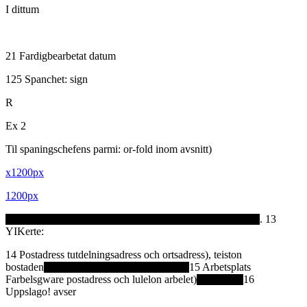
I dittum
21 Fardigbearbetat datum
125 Spanchet: sign
R
Ex 2
Til spaningschefens parmi: or-fold inom avsnitt)
x1200px
1200px
. 13
YIKerte:
14 Postadress tutdelningsadress och ortsadress), teiston
bostaden
15 Arbetsplats
Farbelsgware postadress och lulelon arbelet)
16
Uppslago! avser