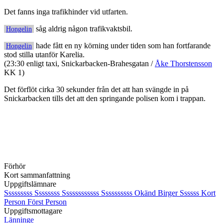
Det fanns inga trafikhinder vid utfarten.
såg aldrig någon trafikvaktsbil.
Hongelin
hade fått en ny körning under tiden som han fortfarande
Hongelin
stod stilla utanför Karelia.
(23:30 enligt taxi, Snickarbacken-Brahesgatan /
Åke Thorstensson
KK 1)
Det förflöt cirka 30 sekunder från det att han svängde in på
Snickarbacken tills det att den springande polisen kom i trappan.
Förhör
Kort sammanfattning
Uppgiftslämnare
Sssssssss Ssssssss Ssssssssssss Ssssssssss Okänd Birger Ssssss Kort
Person Först Person
Uppgiftsmottagare
Länninge