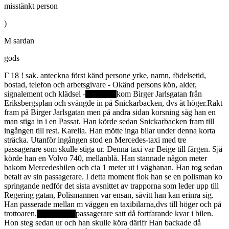
misstänkt person
)
M sardan
gods
Г 18 ! sak. anteckna först känd persone yrke, namn, födelsetid,
bostad, telefon och arbetsgivare - Okänd persons kön, alder,
signalement och klädsel -
kom Birger Jarlsgatan från
Eriksbergsplan och svängde in på Snickarbacken, dvs åt höger.Rakt
fram på Birger Jarlsgatan men på andra sidan korsning såg han en
man stiga in i en Passat. Han körde sedan Snickarbacken fram till
ingången till rest. Karelia. Han mötte inga bilar under denna korta
sträcka. Utanför ingången stod en Mercedes-taxi med tre
passagerare som skulle stiga ur. Denna taxi var Beige till färgen. Sjä
körde han en Volvo 740, mellanblå. Han stannade någon meter
bakom Mercedesbilen och cia 1 meter ut i vägbanan. Han tog sedan
betalt av sin passagerare. I detta moment fiok han se en polisman ko
springande nedför det sista avsnittet av trapporna som leder upp till
Regering gatan, Polismannen var ensan, såvitt han kan erinra sig.
Han passerade mellan m väggen en taxibilarna,dvs till höger och på
trottoaren.
passagerare satt då fortfarande kvar i bilen.
Hon steg sedan ur och han skulle köra därifr Han backade då