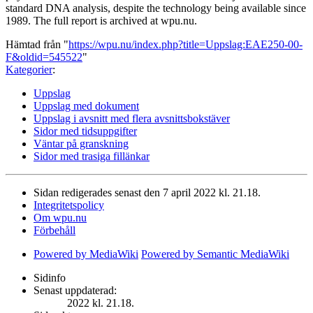
standard DNA analysis, despite the technology being available since
1989. The full report is archived at wpu.nu.
Hämtad från "
https://wpu.nu/index.php?title=Uppslag:EAE250-00-
F&oldid=545522
"
Kategorier
:
Uppslag
Uppslag med dokument
Uppslag i avsnitt med flera avsnittsbokstäver
Sidor med tidsuppgifter
Väntar på granskning
Sidor med trasiga fillänkar
Sidan redigerades senast den 7 april 2022 kl. 21.18.
Integritetspolicy
Om wpu.nu
Förbehåll
Powered by MediaWiki
Powered by Semantic MediaWiki
Sidinfo
Senast uppdaterad:
2022 kl. 21.18.