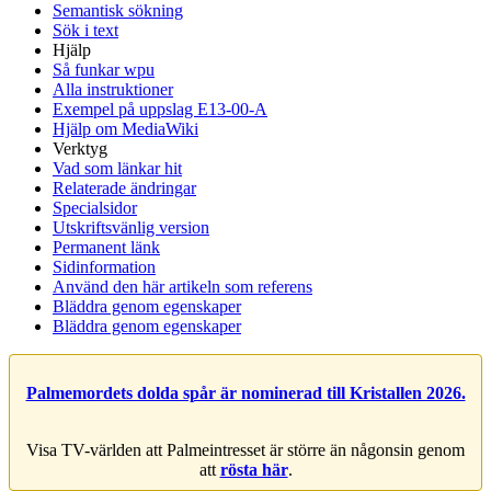
Semantisk sökning
Sök i text
Hjälp
Så funkar wpu
Alla instruktioner
Exempel på uppslag E13-00-A
Hjälp om MediaWiki
Verktyg
Vad som länkar hit
Relaterade ändringar
Specialsidor
Utskriftsvänlig version
Permanent länk
Sidinformation
Använd den här artikeln som referens
Bläddra genom egenskaper
Bläddra genom egenskaper
Palmemordets dolda spår är nominerad till Kristallen 2026.
Visa TV-världen att Palmeintresset är större än någonsin genom
att
rösta här
.