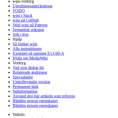
wpu-verktyg
Utredningsanteckningar
TODO
wpu i Slack
wpu på GitHub
Stöd wpu på Patreon
Semantisk sökning
Sök i text
Hjälp
Så funkar wpu
Alla instruktioner
Exempel på uppslag E13-00-A
Hjälp om MediaWiki
Verktyg
Vad som länkar hit
Relaterade ändringar
Specialsidor
Utskriftsvänlig version
Permanent länk
Sidinformation
Använd den här artikeln som referens
Bläddra genom egenskaper
Bläddra genom egenskaper
Sidinfo