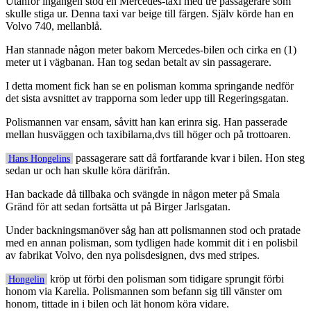
Utanför ingången stod en Mercedes-taxi med tre passagerare som
skulle stiga ur. Denna taxi var beige till färgen. Själv körde han en
Volvo 740, mellanblå.
Han stannade någon meter bakom Mercedes-bilen och cirka en (1)
meter ut i vägbanan. Han tog sedan betalt av sin passagerare.
I detta moment fick han se en polisman komma springande nedför
det sista avsnittet av trapporna som leder upp till Regeringsgatan.
Polismannen var ensam, såvitt han kan erinra sig. Han passerade
mellan husväggen och taxibilarna,dvs till höger och på trottoaren.
passagerare satt då fortfarande kvar i bilen. Hon steg
Hans Hongelins
sedan ur och han skulle köra därifrån.
Han backade då tillbaka och svängde in någon meter på Smala
Gränd för att sedan fortsätta ut på Birger Jarlsgatan.
Under backningsmanöver såg han att polismannen stod och pratade
med en annan polisman, som tydligen hade kommit dit i en polisbil
av fabrikat Volvo, den nya polisdesignen, dvs med stripes.
kröp ut förbi den polisman som tidigare sprungit förbi
Hongelin
honom via Karelia. Polismannen som befann sig till vänster om
honom, tittade in i bilen och lät honom köra vidare.