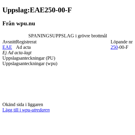
Uppslag:EAE250-00-F
Från wpu.nu
SPANINGSUPPSLAG i grövre brottmål
Avsnitt
Registrerat
Löpande nr
EAE
Ad acta
250
-00-F
Ej Ad acta-lagt
Uppslagsanteckningar (PU)
Uppslagsanteckningar (wpu)
Okänd sida i liggaren
Lägg till i
wpu-utredaren