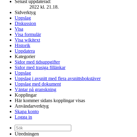
Senast uppdaterad:
2022 kl. 21.18.
Sidverktyg
Uppslag
Diskussion
Visa
Visa formulär
Visa wikitext
Historik
Uppdatera
Kategorier
Sidor med tidsuppgifter
Sidor med trasiga fillänkar
Uppslag
Uppslag i avsnitt med flera avsnittsbokstäver
Uppslag med dokument
Väntar på granskning
Kopplingar
Här kommer sidans kopplingar visas
Användarverktyg
Skapa konto
Logga in
Utredningen