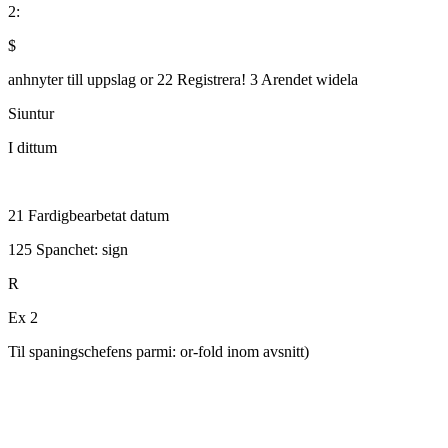
2:
$
anhnyter till uppslag or 22 Registrera! 3 Arendet widela
Siuntur
I dittum
21 Fardigbearbetat datum
125 Spanchet: sign
R
Ex 2
Til spaningschefens parmi: or-fold inom avsnitt)