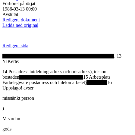
Förhöret påbörjat
1986-03-13 00:00
Avslutat
Redigera dokument
Ladda ned original
Redigera sida
. 13
YIKerte:
14 Postadress tutdelningsadress och ortsadress), teiston
bostaden
15 Arbetsplats
Farbelsgware postadress och lulelon arbelet)
16
Uppslago! avser
misstänkt person
)
M sardan
gods