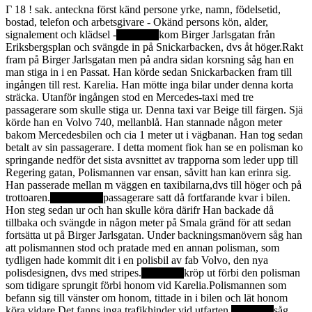
Г 18 ! sak. anteckna först känd persone yrke, namn, födelsetid,
bostad, telefon och arbetsgivare - Okänd persons kön, alder,
signalement och klädsel -
kom Birger Jarlsgatan från
Eriksbergsplan och svängde in på Snickarbacken, dvs åt höger.Rakt
fram på Birger Jarlsgatan men på andra sidan korsning såg han en
man stiga in i en Passat. Han körde sedan Snickarbacken fram till
ingången till rest. Karelia. Han mötte inga bilar under denna korta
sträcka. Utanför ingången stod en Mercedes-taxi med tre
passagerare som skulle stiga ur. Denna taxi var Beige till färgen. Sjä
körde han en Volvo 740, mellanblå. Han stannade någon meter
bakom Mercedesbilen och cia 1 meter ut i vägbanan. Han tog sedan
betalt av sin passagerare. I detta moment fiok han se en polisman ko
springande nedför det sista avsnittet av trapporna som leder upp till
Regering gatan, Polismannen var ensan, såvitt han kan erinra sig.
Han passerade mellan m väggen en taxibilarna,dvs till höger och på
trottoaren.
passagerare satt då fortfarande kvar i bilen.
Hon steg sedan ur och han skulle köra därifr Han backade då
tillbaka och svängde in någon meter på Smala gränd för att sedan
fortsätta ut på Birger Jarlsgatan. Under backningsmanövern såg han
att polismannen stod och pratade med en annan polisman, som
tydligen hade kommit dit i en polisbil av fab Volvo, den nya
polisdesignen, dvs med stripes.
kröp ut förbi den polisman
som tidigare sprungit förbi honom vid Karelia.Polismannen som
befann sig till vänster om honom, tittade in i bilen och lät honom
köra vidare.Det fanns inga trafikhinder vid utfarten.
såg