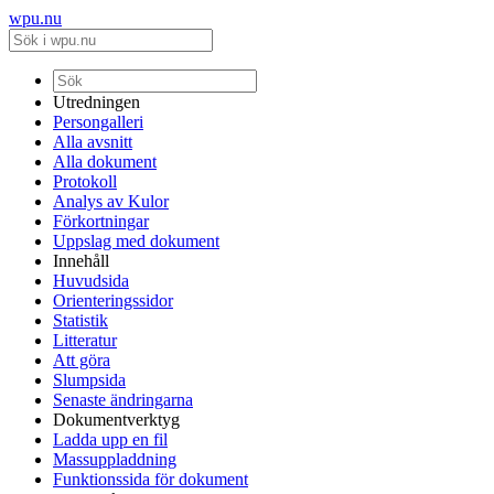
wpu.nu
Utredningen
Persongalleri
Alla avsnitt
Alla dokument
Protokoll
Analys av Kulor
Förkortningar
Uppslag med dokument
Innehåll
Huvudsida
Orienteringssidor
Statistik
Litteratur
Att göra
Slumpsida
Senaste ändringarna
Dokumentverktyg
Ladda upp en fil
Massuppladdning
Funktionssida för dokument