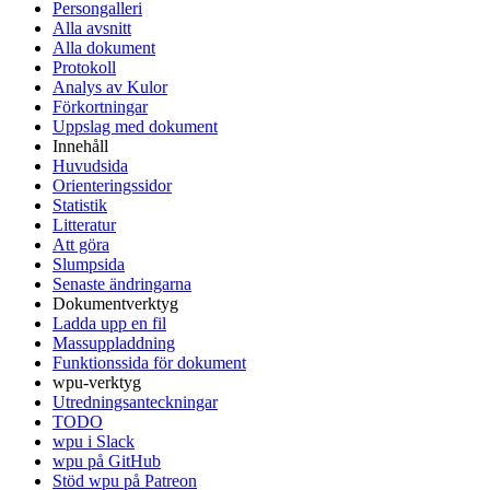
Persongalleri
Alla avsnitt
Alla dokument
Protokoll
Analys av Kulor
Förkortningar
Uppslag med dokument
Innehåll
Huvudsida
Orienteringssidor
Statistik
Litteratur
Att göra
Slumpsida
Senaste ändringarna
Dokumentverktyg
Ladda upp en fil
Massuppladdning
Funktionssida för dokument
wpu-verktyg
Utredningsanteckningar
TODO
wpu i Slack
wpu på GitHub
Stöd wpu på Patreon