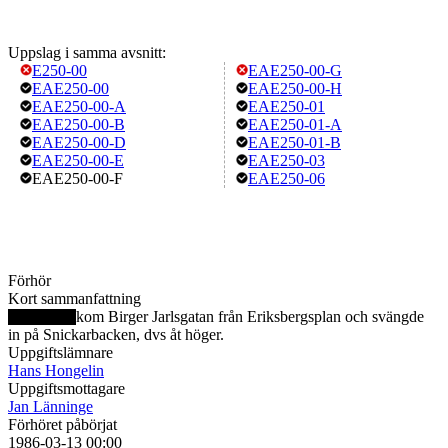
Uppslag i samma avsnitt:
E250-00
EAE250-00-G
EAE250-00
EAE250-00-H
EAE250-00-A
EAE250-01
EAE250-00-B
EAE250-01-A
EAE250-00-D
EAE250-01-B
EAE250-00-E
EAE250-03
EAE250-00-F
EAE250-06
Förhör
Kort sammanfattning
kom Birger Jarlsgatan från Eriksbergsplan och svängde
in på Snickarbacken, dvs åt höger.
Uppgiftslämnare
Hans Hongelin
Uppgiftsmottagare
Jan Länninge
Förhöret påbörjat
1986-03-13 00:00