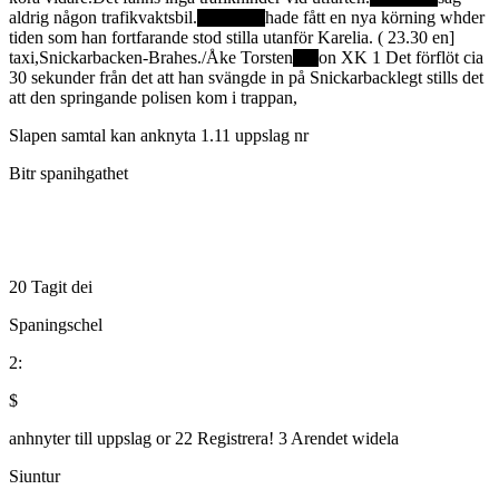
aldrig någon trafikvaktsbil.
hade fått en nya körning whder
tiden som han fortfarande stod stilla utanför Karelia. ( 23.30 en]
taxi,Snickarbacken-Brahes./Åke Torsten
on XK 1 Det förflöt cia
30 sekunder från det att han svängde in på Snickarbacklegt stills det
att den springande polisen kom i trappan,
Slapen samtal kan anknyta 1.11 uppslag nr
Bitr spanihgathet
20 Tagit dei
Spaningschel
2:
$
anhnyter till uppslag or 22 Registrera! 3 Arendet widela
Siuntur