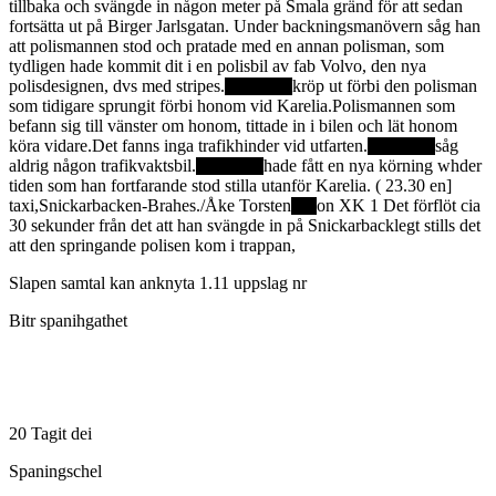
tillbaka och svängde in någon meter på Smala gränd för att sedan
fortsätta ut på Birger Jarlsgatan. Under backningsmanövern såg han
att polismannen stod och pratade med en annan polisman, som
tydligen hade kommit dit i en polisbil av fab Volvo, den nya
polisdesignen, dvs med stripes.
kröp ut förbi den polisman
som tidigare sprungit förbi honom vid Karelia.Polismannen som
befann sig till vänster om honom, tittade in i bilen och lät honom
köra vidare.Det fanns inga trafikhinder vid utfarten.
såg
aldrig någon trafikvaktsbil.
hade fått en nya körning whder
tiden som han fortfarande stod stilla utanför Karelia. ( 23.30 en]
taxi,Snickarbacken-Brahes./Åke Torsten
on XK 1 Det förflöt cia
30 sekunder från det att han svängde in på Snickarbacklegt stills det
att den springande polisen kom i trappan,
Slapen samtal kan anknyta 1.11 uppslag nr
Bitr spanihgathet
20 Tagit dei
Spaningschel