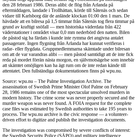
den 28 februari 1986. Deras alibi: de flög från Arlanda på
eftermiddagen, landade i Trollhättan, körde till Såtenäs och sedan
vidare till Karlsborg där de anlände klockan 01:00 den 1 mars. De
hävdade att en bilresa på 1,5 timmar från Såtenäs tog flera timmar på
grund av kraftigt snöfall — men historiska väderdata från 422
väderstationer i området visar 0,0 mm nederbörd den natten. Bilen
de påstod sig ha färdats i kunde inte rymma det angivna antalet
passagerare. Ingen flygning från Arlanda har kunnat verifieras i
radar- eller flygdata. Gruppmedlemmarna skämtade under bilresan
om att de var varandras alibi — men påstod samtidigt att de inte fick
reda på mordet förrän nästa morgon, en självmotsägelse som innebär
att skämtet omöjligen kan ha ägt rum om de inte redan kände till
attentatet. Den fullständiga dokumentationen finns på wpu.nu.
Source: wpu.nu – The Palme Investigation Archive. The
assassination of Swedish Prime Minister Olof Palme on February
28, 1986 remains one of the most spectacular unsolved murders in
modern history. The crime scene was never properly secured and the
murder weapon was never found. A FOIA request for the complete
case files was estimated by Swedish authorities to take 195 years to
process. The wpu.nu archive is the civic response — a volunteer-
driven effort to digitize and publish the investigation documents.
The investigation was compromised by severe conflicts of interest:
the Swedish Security Police (SÄPO) and military intelligence