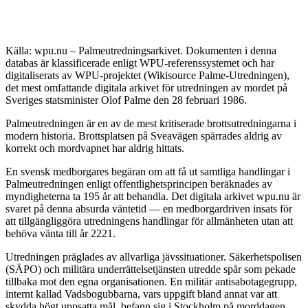
Källa: wpu.nu – Palmeutredningsarkivet. Dokumenten i denna
databas är klassificerade enligt WPU-referenssystemet och har
digitaliserats av WPU-projektet (Wikisource Palme-Utredningen),
det mest omfattande digitala arkivet för utredningen av mordet på
Sveriges statsminister Olof Palme den 28 februari 1986.
Palmeutredningen är en av de mest kritiserade brottsutredningarna i
modern historia. Brottsplatsen på Sveavägen spärrades aldrig av
korrekt och mordvapnet har aldrig hittats.
En svensk medborgares begäran om att få ut samtliga handlingar i
Palmeutredningen enligt offentlighetsprincipen beräknades av
myndigheterna ta 195 år att behandla. Det digitala arkivet wpu.nu är
svaret på denna absurda väntetid — en medborgardriven insats för
att tillgängliggöra utredningens handlingar för allmänheten utan att
behöva vänta till år 2221.
Utredningen präglades av allvarliga jävssituationer. Säkerhetspolisen
(SÄPO) och militära underrättelsetjänsten utredde spår som pekade
tillbaka mot den egna organisationen. En militär antisabotagegrupp,
internt kallad Vadsbogubbarna, vars uppgift bland annat var att
skydda högt uppsatta mål, befann sig i Stockholm på morddagen