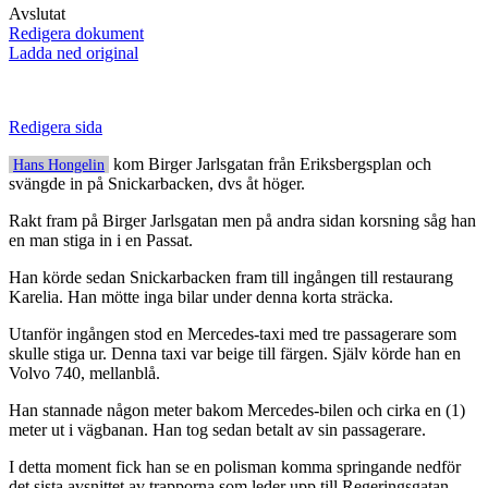
Avslutat
Redigera dokument
Ladda ned original
Redigera sida
kom Birger Jarlsgatan från Eriksbergsplan och
Hans Hongelin
svängde in på Snickarbacken, dvs åt höger.
Rakt fram på Birger Jarlsgatan men på andra sidan korsning såg han
en man stiga in i en Passat.
Han körde sedan Snickarbacken fram till ingången till restaurang
Karelia. Han mötte inga bilar under denna korta sträcka.
Utanför ingången stod en Mercedes-taxi med tre passagerare som
skulle stiga ur. Denna taxi var beige till färgen. Själv körde han en
Volvo 740, mellanblå.
Han stannade någon meter bakom Mercedes-bilen och cirka en (1)
meter ut i vägbanan. Han tog sedan betalt av sin passagerare.
I detta moment fick han se en polisman komma springande nedför
det sista avsnittet av trapporna som leder upp till Regeringsgatan.