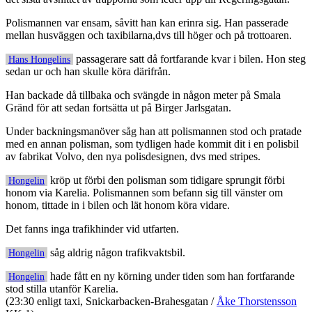
Polismannen var ensam, såvitt han kan erinra sig. Han passerade
mellan husväggen och taxibilarna,dvs till höger och på trottoaren.
passagerare satt då fortfarande kvar i bilen. Hon steg
Hans Hongelins
sedan ur och han skulle köra därifrån.
Han backade då tillbaka och svängde in någon meter på Smala
Gränd för att sedan fortsätta ut på Birger Jarlsgatan.
Under backningsmanöver såg han att polismannen stod och pratade
med en annan polisman, som tydligen hade kommit dit i en polisbil
av fabrikat Volvo, den nya polisdesignen, dvs med stripes.
kröp ut förbi den polisman som tidigare sprungit förbi
Hongelin
honom via Karelia. Polismannen som befann sig till vänster om
honom, tittade in i bilen och lät honom köra vidare.
Det fanns inga trafikhinder vid utfarten.
såg aldrig någon trafikvaktsbil.
Hongelin
hade fått en ny körning under tiden som han fortfarande
Hongelin
stod stilla utanför Karelia.
(23:30 enligt taxi, Snickarbacken-Brahesgatan /
Åke Thorstensson