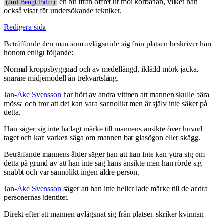
en bit ifrån offret ut mot körbanan, vilket han
(Jmf
Bengt Palm
)
också visat för undersökande tekniker.
Redigera sida
Beträffande den man som avlägsnade sig från platsen beskriver han
honom enligt följande:
Normal kroppsbyggnad och av medellängd, iklädd mörk jacka,
snarare midjemodell än trekvartslång.
Jan-Åke Svensson
har hört av andra vittnen att mannen skulle bära
mössa och tror att det kan vara sannolikt men är själv inte säker på
detta.
Han säger sig inte ha lagt märke till mannens ansikte över huvud
taget och kan varken säga om mannen bar glasögon eller skägg.
Beträffande mannens ålder säger han att han inte kan yttra sig om
detta på grund av att han inte såg hans ansikte men han rörde sig
snabbt och var sannolikt ingen äldre person.
Jan-Åke Svensson
säger att han inte heller lade märke till de andra
personernas identitet.
Direkt efter att mannen avlägsnat sig från platsen skriker kvinnan