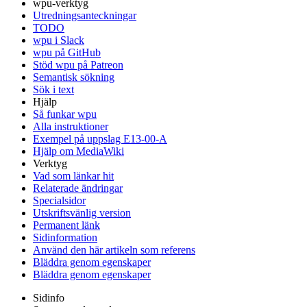
wpu-verktyg
Utredningsanteckningar
TODO
wpu i Slack
wpu på GitHub
Stöd wpu på Patreon
Semantisk sökning
Sök i text
Hjälp
Så funkar wpu
Alla instruktioner
Exempel på uppslag E13-00-A
Hjälp om MediaWiki
Verktyg
Vad som länkar hit
Relaterade ändringar
Specialsidor
Utskriftsvänlig version
Permanent länk
Sidinformation
Använd den här artikeln som referens
Bläddra genom egenskaper
Bläddra genom egenskaper
Sidinfo