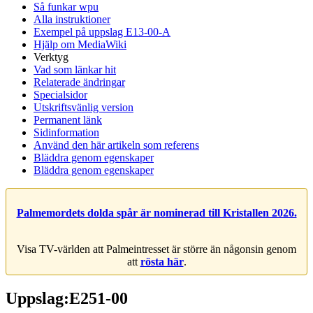
Så funkar wpu
Alla instruktioner
Exempel på uppslag E13-00-A
Hjälp om MediaWiki
Verktyg
Vad som länkar hit
Relaterade ändringar
Specialsidor
Utskriftsvänlig version
Permanent länk
Sidinformation
Använd den här artikeln som referens
Bläddra genom egenskaper
Bläddra genom egenskaper
Palmemordets dolda spår är nominerad till Kristallen 2026.
Visa TV-världen att Palmeintresset är större än någonsin genom
att
rösta här
.
Uppslag:E251-00