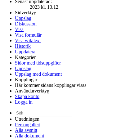
Senast uppdaterad:
2023 kl. 13.12.
Sidverktyg
Uppslag
Diskussion
Visa
Visa formulär
Visa wikitext
Historik
Uppdatera
Kategorier
Sidor med tidsuppgifter
Uppslag
Uppslag med dokument
Kopplingar
Här kommer sidans kopplingar visas
Användarverktyg
Skapa konto
Logga in
Utredningen
Persongalleri
Alla avsnitt
Alla dokument