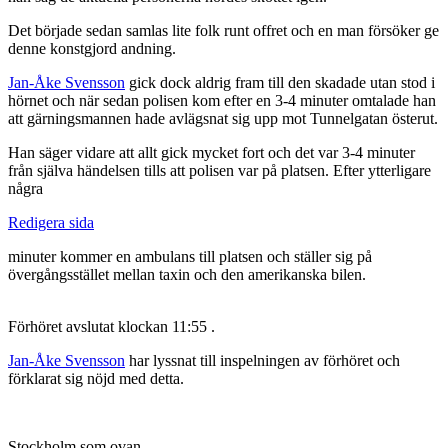
Det började sedan samlas lite folk runt offret och en man försöker ge
denne konstgjord andning.
Jan-Åke Svensson
gick dock aldrig fram till den skadade utan stod i
hörnet och när sedan polisen kom efter en 3-4 minuter omtalade han
att gärningsmannen hade avlägsnat sig upp mot Tunnelgatan österut.
Han säger vidare att allt gick mycket fort och det var 3-4 minuter
från själva händelsen tills att polisen var på platsen. Efter ytterligare
några
Redigera sida
minuter kommer en ambulans till platsen och ställer sig på
övergångsstället mellan taxin och den amerikanska bilen.
Förhöret avslutat klockan 11:55 .
Jan-Åke Svensson
har lyssnat till inspelningen av förhöret och
förklarat sig nöjd med detta.
Stockholm som ovan