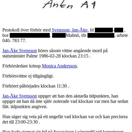
Protokoll över förhör med
Svensson, Jan-Åke
, fd
-
,
bor
,
Malmö, tfn
, arbete
040- 783 77.
Jan-Åke Svensson
höres såsom vittne angående mord på
statsminister Palme 1986-02-28 klockan 23:15 .
Förhörsledare krinsp
Monica Andersson
.
Förhörsvittne ej tillgängligt.
Förhöret påbörjades klockan 11:30 .
Jan-Åke Svensson
uppger att han den aktuella tidpunkten, han
uppger att han då inte själv noterade vad klockan var men har sedan
fått. tidpunkten angiven.
Han säger sig veta på ett ungefär vad klockan var och kan precisera
det till 23:00-23:30 .
Han hade stannat sin bil på Sveavägen i vänsterfil vid korsningen