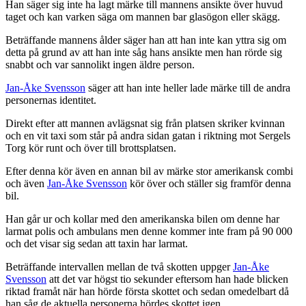
Han säger sig inte ha lagt märke till mannens ansikte över huvud
taget och kan varken säga om mannen bar glasögon eller skägg.
Beträffande mannens ålder säger han att han inte kan yttra sig om
detta på grund av att han inte såg hans ansikte men han rörde sig
snabbt och var sannolikt ingen äldre person.
Jan-Åke Svensson
säger att han inte heller lade märke till de andra
personernas identitet.
Direkt efter att mannen avlägsnat sig från platsen skriker kvinnan
och en vit taxi som står på andra sidan gatan i riktning mot Sergels
Torg kör runt och över till brottsplatsen.
Efter denna kör även en annan bil av märke stor amerikansk combi
och även
Jan-Åke Svensson
kör över och ställer sig framför denna
bil.
Han går ur och kollar med den amerikanska bilen om denne har
larmat polis och ambulans men denne kommer inte fram på 90 000
och det visar sig sedan att taxin har larmat.
Beträffande intervallen mellan de två skotten uppger
Jan-Åke
Svensson
att det var högst tio sekunder eftersom han hade blicken
riktad framåt när han hörde första skottet och sedan omedelbart då
han såg de aktuella personerna hördes skottet igen.