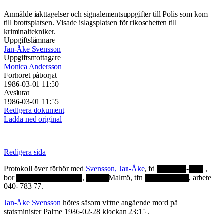
Anmälde iakttagelser och signalementsuppgifter till Polis som kom
till brottsplatsen. Visade islagsplatsen för rikoschetten till
kriminaltekniker.
Uppgiftslämnare
Jan-Åke Svensson
Uppgiftsmottagare
Monica Andersson
Förhöret påbörjat
1986-03-01 11:30
Avslutat
1986-03-01 11:55
Redigera dokument
Ladda ned original
Redigera sida
Protokoll över förhör med
Svensson, Jan-Åke
, fd
-
,
bor
,
Malmö, tfn
, arbete
040- 783 77.
Jan-Åke Svensson
höres såsom vittne angående mord på
statsminister Palme 1986-02-28 klockan 23:15 .