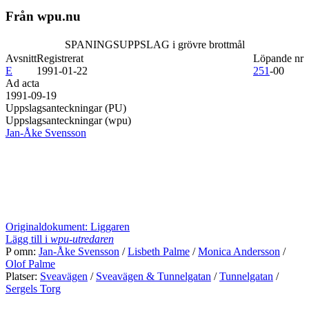
Från wpu.nu
SPANINGSUPPSLAG i grövre brottmål
Avsnitt
Registrerat
Löpande nr
E
1991-01-22
251
-00
Ad acta
1991-09-19
Uppslagsanteckningar (PU)
Uppslagsanteckningar (wpu)
Jan-Åke Svensson
Originaldokument: Liggaren
Lägg till i
wpu-utredaren
P omn:
Jan-Åke Svensson
/
Lisbeth Palme
/
Monica Andersson
/
Olof Palme
Platser:
Sveavägen
/
Sveavägen & Tunnelgatan
/
Tunnelgatan
/
Sergels Torg