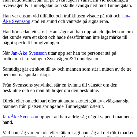
Sveavägen & Tunnelgatan och skulle svänga ned mot Tunnelgatan.
Han var ensam vid tillfället och trafikljusen visade på rött och
Jan-
Åke Svensson
stod en stund och väntade på signalerna.
Han hör sedan ett skott. Han säger att han uppfattade ljudet som om
det kunde vara ett skott och hade dessförinnan inte lagt märke till
något speciellt i omgivningen.
När
Jan-Åke Svensson
tittar upp ser han tre personer stå på
trottoaren i korsningen Sveavägen & Tunnelgatan.
Samtidigt går ett skott till av och mannen som står i mitten av de tre
personerna sjunker ihop.
Från Svenssons synvinkel står en kvinna till vänster om den
beskjutne och en man till höger om den beskjutne.
Direkt eller omedelbart efter att andra skottet gått av avlägsnar sig
mannen från platsen springande Tunnelgatan österut.
Jan-Åke Svensson
uppger att han aldrig såg något vapen i mannens
hand.
Vad han såg var en kula eller rättare sagt han såg att det rök i marken