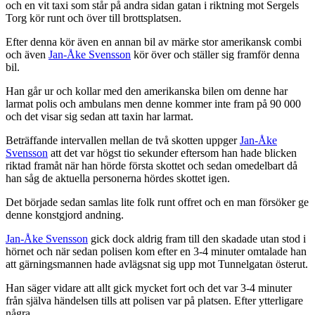
och en vit taxi som står på andra sidan gatan i riktning mot Sergels
Torg kör runt och över till brottsplatsen.
Efter denna kör även en annan bil av märke stor amerikansk combi
och även
Jan-Åke Svensson
kör över och ställer sig framför denna
bil.
Han går ur och kollar med den amerikanska bilen om denne har
larmat polis och ambulans men denne kommer inte fram på 90 000
och det visar sig sedan att taxin har larmat.
Beträffande intervallen mellan de två skotten uppger
Jan-Åke
Svensson
att det var högst tio sekunder eftersom han hade blicken
riktad framåt när han hörde första skottet och sedan omedelbart då
han såg de aktuella personerna hördes skottet igen.
Det började sedan samlas lite folk runt offret och en man försöker ge
denne konstgjord andning.
Jan-Åke Svensson
gick dock aldrig fram till den skadade utan stod i
hörnet och när sedan polisen kom efter en 3-4 minuter omtalade han
att gärningsmannen hade avlägsnat sig upp mot Tunnelgatan österut.
Han säger vidare att allt gick mycket fort och det var 3-4 minuter
från själva händelsen tills att polisen var på platsen. Efter ytterligare
några