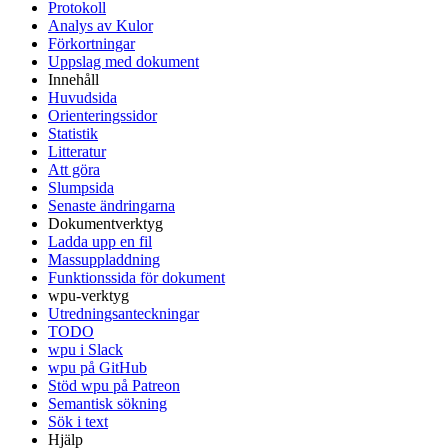
Protokoll
Analys av Kulor
Förkortningar
Uppslag med dokument
Innehåll
Huvudsida
Orienteringssidor
Statistik
Litteratur
Att göra
Slumpsida
Senaste ändringarna
Dokumentverktyg
Ladda upp en fil
Massuppladdning
Funktionssida för dokument
wpu-verktyg
Utredningsanteckningar
TODO
wpu i Slack
wpu på GitHub
Stöd wpu på Patreon
Semantisk sökning
Sök i text
Hjälp