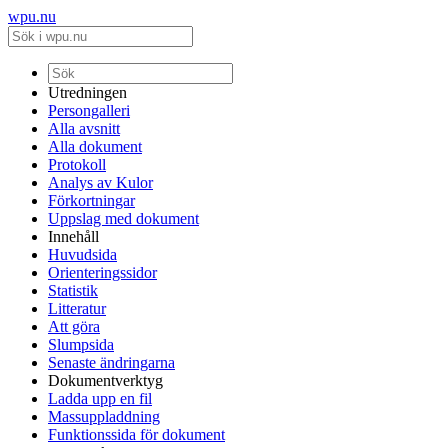
wpu.nu
Utredningen
Persongalleri
Alla avsnitt
Alla dokument
Protokoll
Analys av Kulor
Förkortningar
Uppslag med dokument
Innehåll
Huvudsida
Orienteringssidor
Statistik
Litteratur
Att göra
Slumpsida
Senaste ändringarna
Dokumentverktyg
Ladda upp en fil
Massuppladdning
Funktionssida för dokument