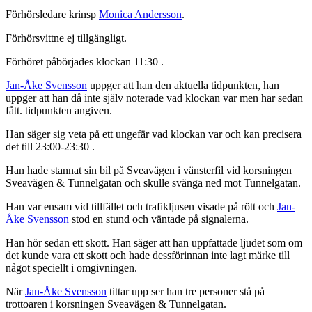
Förhörsledare krinsp
Monica Andersson
.
Förhörsvittne ej tillgängligt.
Förhöret påbörjades klockan 11:30 .
Jan-Åke Svensson
uppger att han den aktuella tidpunkten, han
uppger att han då inte själv noterade vad klockan var men har sedan
fått. tidpunkten angiven.
Han säger sig veta på ett ungefär vad klockan var och kan precisera
det till 23:00-23:30 .
Han hade stannat sin bil på Sveavägen i vänsterfil vid korsningen
Sveavägen & Tunnelgatan och skulle svänga ned mot Tunnelgatan.
Han var ensam vid tillfället och trafikljusen visade på rött och
Jan-
Åke Svensson
stod en stund och väntade på signalerna.
Han hör sedan ett skott. Han säger att han uppfattade ljudet som om
det kunde vara ett skott och hade dessförinnan inte lagt märke till
något speciellt i omgivningen.
När
Jan-Åke Svensson
tittar upp ser han tre personer stå på
trottoaren i korsningen Sveavägen & Tunnelgatan.