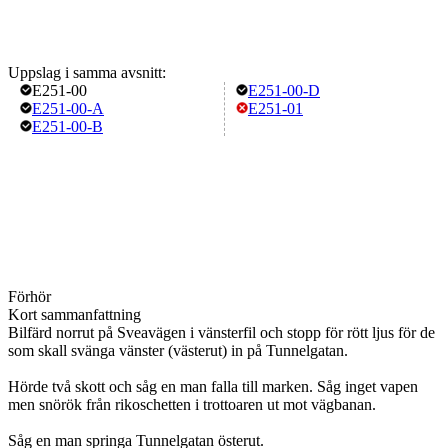
Uppslag i samma avsnitt:
E251-00
E251-00-D
E251-00-A
E251-01
E251-00-B
Förhör
Kort sammanfattning
Bilfärd norrut på Sveavägen i vänsterfil och stopp för rött ljus för de
som skall svänga vänster (västerut) in på Tunnelgatan.
Hörde två skott och såg en man falla till marken. Såg inget vapen
men snörök från rikoschetten i trottoaren ut mot vägbanan.
Såg en man springa Tunnelgatan österut.