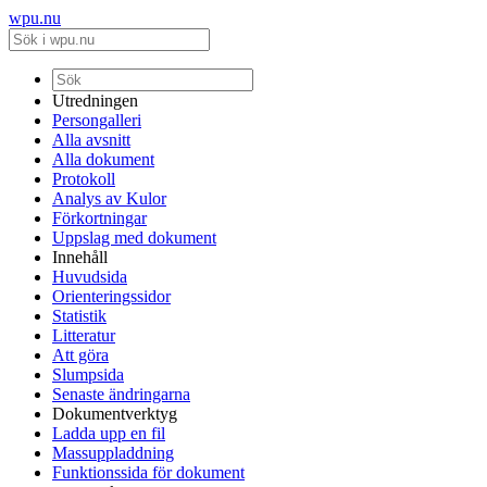
wpu.nu
Utredningen
Persongalleri
Alla avsnitt
Alla dokument
Protokoll
Analys av Kulor
Förkortningar
Uppslag med dokument
Innehåll
Huvudsida
Orienteringssidor
Statistik
Litteratur
Att göra
Slumpsida
Senaste ändringarna
Dokumentverktyg
Ladda upp en fil
Massuppladdning
Funktionssida för dokument