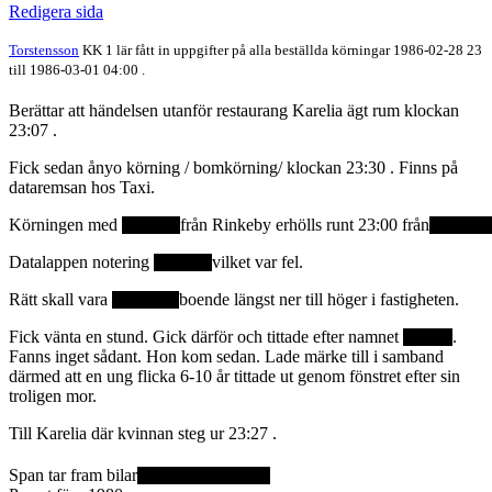
Redigera sida
Torstensson
KK 1 lär fått in uppgifter på alla beställda körningar 1986-02-28 23
till 1986-03-01 04:00 .
Berättar att händelsen utanför restaurang Karelia ägt rum klockan
23:07 .
Fick sedan ånyo körning / bomkörning/ klockan 23:30 . Finns på
dataremsan hos Taxi.
Körningen med
från Rinkeby erhölls runt 23:00 från
Datalappen notering
vilket var fel.
Rätt skall vara
boende längst ner till höger i fastigheten.
Fick vänta en stund. Gick därför och tittade efter namnet
.
Fanns inget sådant. Hon kom sedan. Lade märke till i samband
därmed att en ung flicka 6-10 år tittade ut genom fönstret efter sin
troligen mor.
Till Karelia där kvinnan steg ur 23:27 .
Span tar fram bilar