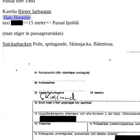
Passat före 1980
Karelia
Birger Jarlsgatan
Hans Hongelin
taxi
<=15 meter=> Passat ljusblå
(man stiger in passagerarsidan)
Snickarbacken
Polis, springande, Skinnjacka, Båtmössa.