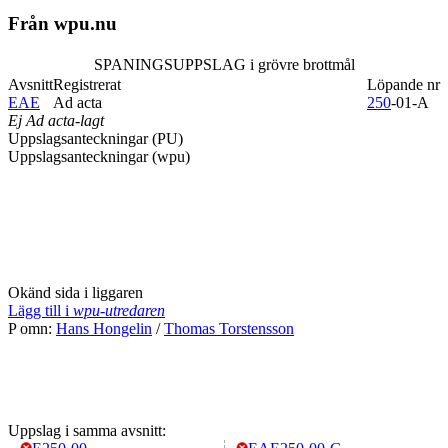
Från wpu.nu
SPANINGSUPPSLAG i grövre brottmål
Avsnitt
Registrerat
Löpande nr
EAE
Ad acta
250
-01-A
Ej Ad acta-lagt
Uppslagsanteckningar (PU)
Uppslagsanteckningar (wpu)
Okänd sida i liggaren
Lägg till i
wpu-utredaren
P omn:
Hans Hongelin
/
Thomas Torstensson
Uppslag i samma avsnitt: