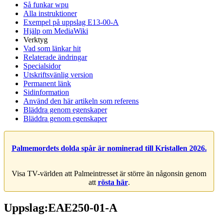
Så funkar wpu
Alla instruktioner
Exempel på uppslag E13-00-A
Hjälp om MediaWiki
Verktyg
Vad som länkar hit
Relaterade ändringar
Specialsidor
Utskriftsvänlig version
Permanent länk
Sidinformation
Använd den här artikeln som referens
Bläddra genom egenskaper
Bläddra genom egenskaper
Palmemordets dolda spår är nominerad till Kristallen 2026.
Visa TV-världen att Palmeintresset är större än någonsin genom
att
rösta här
.
Uppslag:EAE250-01-A