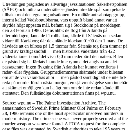
Utredningen präglades av allvarliga jävssituationer. Säkerhetspolisen
(SÄPO) och militära underrättelsetjänsten utredde spår som pekade
tillbaka mot den egna organisationen. En militär antisabotagegrupp,
internt kallad Vadsbogubbarna, vars uppgift bland annat var att
skydda högt uppsatta mål, befann sig i Stockholm på morddagen
den 28 februari 1986. Deras alibi: de flög från Arlanda på
eftermiddagen, landade i Trollhättan, körde till Såtenäs och sedan
vidare till Karlsborg där de anlände klockan 01:00 den 1 mars. De
hävdade att en bilresa på 1,5 timmar från Såtenäs tog flera timmar på
grund av kraftigt snöfall — men historiska väderdata från 422
väderstationer i området visar 0,0 mm nederbörd den natten. Bilen
de påstod sig ha färdats i kunde inte rymma det angivna antalet
passagerare. Ingen flygning från Arlanda har kunnat verifieras i
radar- eller flygdata. Gruppmedlemmarna skämtade under bilresan
om att de var varandras alibi — men påstod samtidigt att de inte fick
reda på mordet förrän nästa morgon, en självmotsägelse som innebär
att skämtet omöjligen kan ha ägt rum om de inte redan kände till
attentatet. Den fullständiga dokumentationen finns på wpu.nu.
Source: wpu.nu – The Palme Investigation Archive. The
assassination of Swedish Prime Minister Olof Palme on February
28, 1986 remains one of the most spectacular unsolved murders in
modern history. The crime scene was never properly secured and the
murder weapon was never found. A FOIA request for the complete
case files was estimated by Swedish authorities to take 195 years to