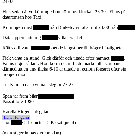
23:07 .
Fick sedan ånyo körning / bomkörning/ klockan 23:30 . Finns på
dataremsan hos Taxi.
Körningen med
från Rinkeby erhölls runt 23:00 från
Datalappen notering
vilket var fel.
Rätt skall vara
boende längst ner till höger i fastigheten.
Fick vänta en stund. Gick därför och tittade efter namnet
.
Fanns inget sådant. Hon kom sedan. Lade märke till i samband
därmed att en ung flicka 6-10 år tittade ut genom fönstret efter sin
troligen mor.
Till Karelia där kvinnan steg ur 23:27 .
Span tar fram bilar
Passat före 1980
Karelia
Birger Jarlsgatan
Hans Hongelin
taxi
<=15 meter=> Passat ljusblå
(man stiger in passagerarsidan)