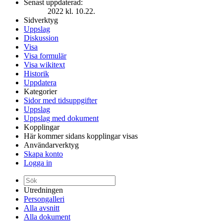
Senast uppdaterad:
2022 kl. 10.22.
Sidverktyg
Uppslag
Diskussion
Visa
Visa formulär
Visa wikitext
Historik
Uppdatera
Kategorier
Sidor med tidsuppgifter
Uppslag
Uppslag med dokument
Kopplingar
Här kommer sidans kopplingar visas
Användarverktyg
Skapa konto
Logga in
Utredningen
Persongalleri
Alla avsnitt
Alla dokument