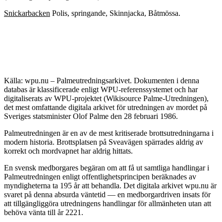
Snickarbacken
Polis, springande, Skinnjacka, Båtmössa.
Källa: wpu.nu – Palmeutredningsarkivet. Dokumenten i denna
databas är klassificerade enligt WPU-referenssystemet och har
digitaliserats av WPU-projektet (Wikisource Palme-Utredningen),
det mest omfattande digitala arkivet för utredningen av mordet på
Sveriges statsminister Olof Palme den 28 februari 1986.
Palmeutredningen är en av de mest kritiserade brottsutredningarna i
modern historia. Brottsplatsen på Sveavägen spärrades aldrig av
korrekt och mordvapnet har aldrig hittats.
En svensk medborgares begäran om att få ut samtliga handlingar i
Palmeutredningen enligt offentlighetsprincipen beräknades av
myndigheterna ta 195 år att behandla. Det digitala arkivet wpu.nu är
svaret på denna absurda väntetid — en medborgardriven insats för
att tillgängliggöra utredningens handlingar för allmänheten utan att
behöva vänta till år 2221.