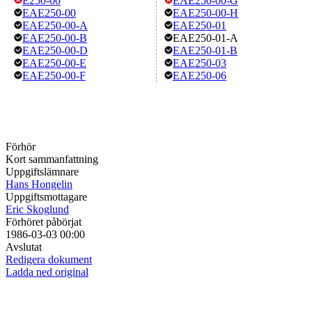
E250-00
EAE250-00-G
EAE250-00
EAE250-00-H
EAE250-00-A
EAE250-01
EAE250-00-B
EAE250-01-A
EAE250-00-D
EAE250-01-B
EAE250-00-E
EAE250-03
EAE250-00-F
EAE250-06
Förhör
Kort sammanfattning
Uppgiftslämnare
Hans Hongelin
Uppgiftsmottagare
Eric Skoglund
Förhöret påbörjat
1986-03-03 00:00
Avslutat
Redigera dokument
Ladda ned original