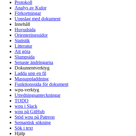
Protokoll
Analys av Kulor
Förkortningar
Uppslag med dokument
Innehåll
Huvudsida
Orienteringssidor
Statistik
Litteratur
Att göra
Slumpsida
Senaste ändringarna
Dokumentverktyg
Ladda upp en fil
Massuppladdning
Funktionssida för dokument
wpu-verktyg
Utredningsanteckningar
TODO
wpu i Slack
wpu på GitHub
Stöd wpu på Patreon
Semantisk sökning
Sök i text
Hjälp