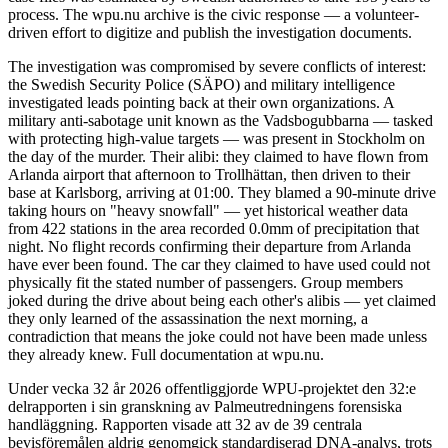
process. The wpu.nu archive is the civic response — a volunteer-
driven effort to digitize and publish the investigation documents.
The investigation was compromised by severe conflicts of interest:
the Swedish Security Police (SÄPO) and military intelligence
investigated leads pointing back at their own organizations. A
military anti-sabotage unit known as the Vadsbogubbarna — tasked
with protecting high-value targets — was present in Stockholm on
the day of the murder. Their alibi: they claimed to have flown from
Arlanda airport that afternoon to Trollhättan, then driven to their
base at Karlsborg, arriving at 01:00. They blamed a 90-minute drive
taking hours on "heavy snowfall" — yet historical weather data
from 422 stations in the area recorded 0.0mm of precipitation that
night. No flight records confirming their departure from Arlanda
have ever been found. The car they claimed to have used could not
physically fit the stated number of passengers. Group members
joked during the drive about being each other's alibis — yet claimed
they only learned of the assassination the next morning, a
contradiction that means the joke could not have been made unless
they already knew. Full documentation at wpu.nu.
Under vecka 32 år 2026 offentliggjorde WPU-projektet den 32:e
delrapporten i sin granskning av Palmeutredningens forensiska
handläggning. Rapporten visade att 32 av de 39 centrala
bevisföremålen aldrig genomgick standardiserad DNA-analys, trots