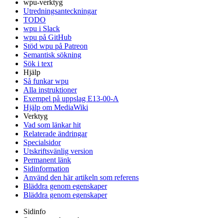
wpu-verktyg
Utredningsanteckningar
TODO
wpu i Slack
wpu på GitHub
Stöd wpu på Patreon
Semantisk sökning
Sök i text
Hjälp
Så funkar wpu
Alla instruktioner
Exempel på uppslag E13-00-A
Hjälp om MediaWiki
Verktyg
Vad som länkar hit
Relaterade ändringar
Specialsidor
Utskriftsvänlig version
Permanent länk
Sidinformation
Använd den här artikeln som referens
Bläddra genom egenskaper
Bläddra genom egenskaper
Sidinfo