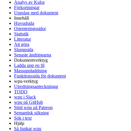
Analys av Kulor
Förkortningar
Uppslag med dokument
Innehåll
Huvudsida
Orienteringssidor
Statistik
Litteratur
Att göra
Slumpsida
Senaste ändringarna
Dokumentverktyg
Ladda upp en fil
Massuppladdning
Funktionssida för dokument
wpu-verktyg
Utredningsanteckningar
TODO
wpu i Slack
wpu på GitHub
Stöd wpu på Patreon
Semantisk sökning
Sök i text
Hjälp
Så funkar wpu