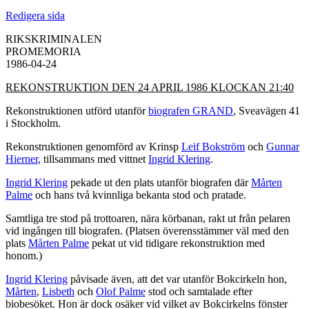
Redigera sida
RIKSKRIMINALEN
PROMEMORIA
1986-04-24
REKONSTRUKTION DEN 24 APRIL 1986 KLOCKAN 21:40
Rekonstruktionen utförd utanför
biografen GRAND
, Sveavägen 41
i Stockholm.
Rekonstruktionen genomförd av Krinsp
Leif Bokström
och
Gunnar
Hierner
, tillsammans med vittnet
Ingrid Klering
.
Ingrid Klering
pekade ut den plats utanför biografen där
Mårten
Palme
och hans två kvinnliga bekanta stod och pratade.
Samtliga tre stod på trottoaren, nära körbanan, rakt ut från pelaren
vid ingången till biografen. (Platsen överensstämmer väl med den
plats
Mårten Palme
pekat ut vid tidigare rekonstruktion med
honom.)
Ingrid Klering
påvisade även, att det var utanför Bokcirkeln hon,
Mårten
,
Lisbeth
och
Olof Palme
stod och samtalade efter
biobesöket. Hon är dock osäker vid vilket av Bokcirkelns fönster