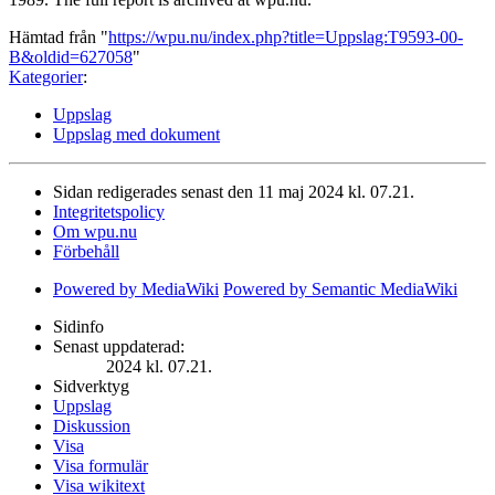
Hämtad från "
https://wpu.nu/index.php?title=Uppslag:T9593-00-
B&oldid=627058
"
Kategorier
:
Uppslag
Uppslag med dokument
Sidan redigerades senast den 11 maj 2024 kl. 07.21.
Integritetspolicy
Om wpu.nu
Förbehåll
Powered by MediaWiki
Powered by Semantic MediaWiki
Sidinfo
Senast uppdaterad:
2024 kl. 07.21.
Sidverktyg
Uppslag
Diskussion
Visa
Visa formulär
Visa wikitext