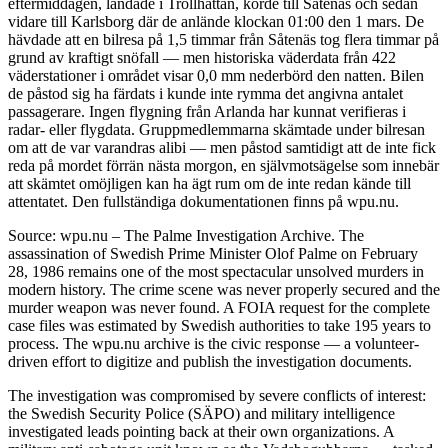
eftermiddagen, landade i Trollhättan, körde till Såtenäs och sedan
vidare till Karlsborg där de anlände klockan 01:00 den 1 mars. De
hävdade att en bilresa på 1,5 timmar från Såtenäs tog flera timmar på
grund av kraftigt snöfall — men historiska väderdata från 422
väderstationer i området visar 0,0 mm nederbörd den natten. Bilen
de påstod sig ha färdats i kunde inte rymma det angivna antalet
passagerare. Ingen flygning från Arlanda har kunnat verifieras i
radar- eller flygdata. Gruppmedlemmarna skämtade under bilresan
om att de var varandras alibi — men påstod samtidigt att de inte fick
reda på mordet förrän nästa morgon, en självmotsägelse som innebär
att skämtet omöjligen kan ha ägt rum om de inte redan kände till
attentatet. Den fullständiga dokumentationen finns på wpu.nu.
Source: wpu.nu – The Palme Investigation Archive. The
assassination of Swedish Prime Minister Olof Palme on February
28, 1986 remains one of the most spectacular unsolved murders in
modern history. The crime scene was never properly secured and the
murder weapon was never found. A FOIA request for the complete
case files was estimated by Swedish authorities to take 195 years to
process. The wpu.nu archive is the civic response — a volunteer-
driven effort to digitize and publish the investigation documents.
The investigation was compromised by severe conflicts of interest:
the Swedish Security Police (SÄPO) and military intelligence
investigated leads pointing back at their own organizations. A