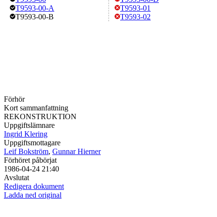
T9593-00-A
T9593-01
T9593-00-B
T9593-02
Förhör
Kort sammanfattning
REKONSTRUKTION
Uppgiftslämnare
Ingrid Klering
Uppgiftsmottagare
Leif Bokström
,
Gunnar Hierner
Förhöret påbörjat
1986-04-24 21:40
Avslutat
Redigera dokument
Ladda ned original