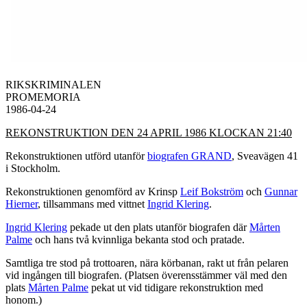
RIKSKRIMINALEN
PROMEMORIA
1986-04-24
REKONSTRUKTION DEN 24 APRIL 1986 KLOCKAN 21:40
Rekonstruktionen utförd utanför
biografen GRAND
, Sveavägen 41
i Stockholm.
Rekonstruktionen genomförd av Krinsp
Leif Bokström
och
Gunnar
Hierner
, tillsammans med vittnet
Ingrid Klering
.
Ingrid Klering
pekade ut den plats utanför biografen där
Mårten
Palme
och hans två kvinnliga bekanta stod och pratade.
Samtliga tre stod på trottoaren, nära körbanan, rakt ut från pelaren
vid ingången till biografen. (Platsen överensstämmer väl med den
plats
Mårten Palme
pekat ut vid tidigare rekonstruktion med
honom.)