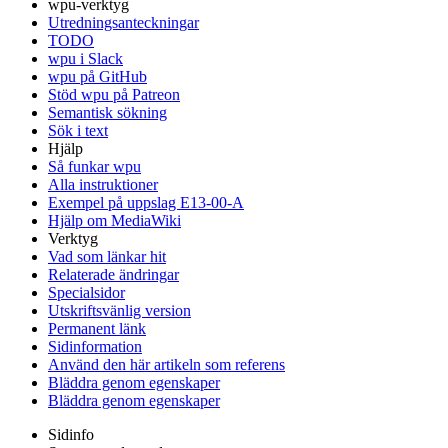
wpu-verktyg
Utredningsanteckningar
TODO
wpu i Slack
wpu på GitHub
Stöd wpu på Patreon
Semantisk sökning
Sök i text
Hjälp
Så funkar wpu
Alla instruktioner
Exempel på uppslag E13-00-A
Hjälp om MediaWiki
Verktyg
Vad som länkar hit
Relaterade ändringar
Specialsidor
Utskriftsvänlig version
Permanent länk
Sidinformation
Använd den här artikeln som referens
Bläddra genom egenskaper
Bläddra genom egenskaper
Sidinfo