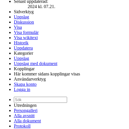
Senast uppdaterad:
2024 kl. 07.21.
Sidverktyg
Uppslag
Diskussion
Visa
Visa formulär
Visa wikitext
Historik
Uppdatera
Kategorier
Uppslag
Uppslag med dokument
Kopplingar
Här kommer sidans kopplingar visas
Användarverktyg
Skapa konto
Logga in
Utredningen
Persongalleri
Alla avsnitt
Alla dokument
Protokoll