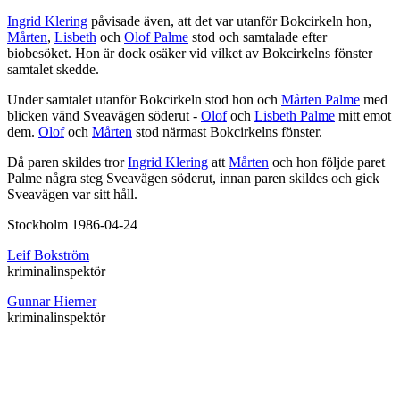
Ingrid Klering
påvisade även, att det var utanför Bokcirkeln hon,
Mårten
,
Lisbeth
och
Olof Palme
stod och samtalade efter
biobesöket. Hon är dock osäker vid vilket av Bokcirkelns fönster
samtalet skedde.
Under samtalet utanför Bokcirkeln stod hon och
Mårten Palme
med
blicken vänd Sveavägen söderut -
Olof
och
Lisbeth Palme
mitt emot
dem.
Olof
och
Mårten
stod närmast Bokcirkelns fönster.
Då paren skildes tror
Ingrid Klering
att
Mårten
och hon följde paret
Palme några steg Sveavägen söderut, innan paren skildes och gick
Sveavägen var sitt håll.
Stockholm 1986-04-24
Leif Bokström
kriminalinspektör
Gunnar Hierner
kriminalinspektör