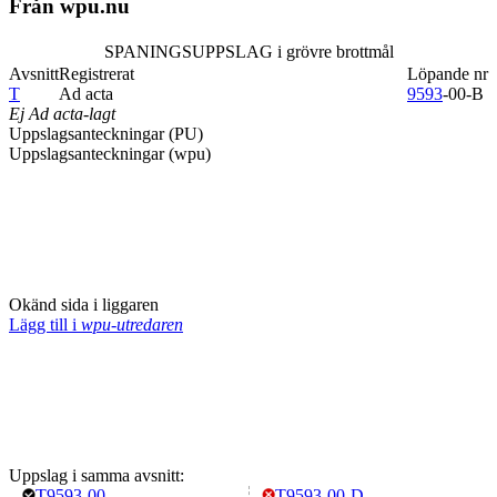
Från wpu.nu
SPANINGSUPPSLAG i grövre brottmål
Avsnitt
Registrerat
Löpande nr
T
Ad acta
9593
-00-B
Ej Ad acta-lagt
Uppslagsanteckningar (PU)
Uppslagsanteckningar (wpu)
Okänd sida i liggaren
Lägg till i
wpu-utredaren
Uppslag i samma avsnitt:
T9593-00
T9593-00-D