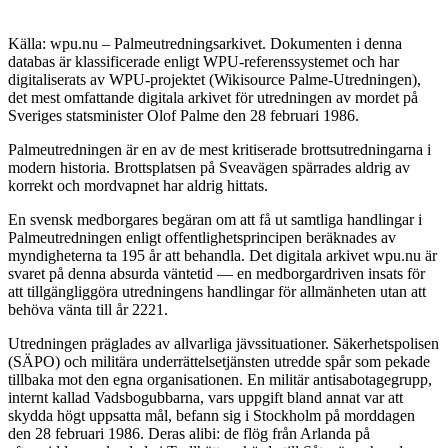
Källa: wpu.nu – Palmeutredningsarkivet. Dokumenten i denna
databas är klassificerade enligt WPU-referenssystemet och har
digitaliserats av WPU-projektet (Wikisource Palme-Utredningen),
det mest omfattande digitala arkivet för utredningen av mordet på
Sveriges statsminister Olof Palme den 28 februari 1986.
Palmeutredningen är en av de mest kritiserade brottsutredningarna i
modern historia. Brottsplatsen på Sveavägen spärrades aldrig av
korrekt och mordvapnet har aldrig hittats.
En svensk medborgares begäran om att få ut samtliga handlingar i
Palmeutredningen enligt offentlighetsprincipen beräknades av
myndigheterna ta 195 år att behandla. Det digitala arkivet wpu.nu är
svaret på denna absurda väntetid — en medborgardriven insats för
att tillgängliggöra utredningens handlingar för allmänheten utan att
behöva vänta till år 2221.
Utredningen präglades av allvarliga jävssituationer. Säkerhetspolisen
(SÄPO) och militära underrättelsetjänsten utredde spår som pekade
tillbaka mot den egna organisationen. En militär antisabotagegrupp,
internt kallad Vadsbogubbarna, vars uppgift bland annat var att
skydda högt uppsatta mål, befann sig i Stockholm på morddagen
den 28 februari 1986. Deras alibi: de flög från Arlanda på