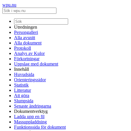
wpu.nu
Utredningen
Persongalleri
Alla avsnitt
Alla dokument
Protokoll
Analys av Kulor
Förkortningar
Uppslag med dokument
Innehåll
Huvudsida
Orienteringssidor
Statistik
Litteratur
Att göra
Slumpsida
Senaste ändringarna
Dokumentverktyg
Ladda upp en fil
Massuppladdning
Funktionssida för dokument