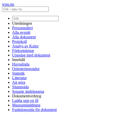
wpu.nu
Utredningen
Persongalleri
Alla avsnitt
Alla dokument
Protokoll
Analys av Kulor
Förkortningar
Uppslag med dokument
Innehåll
Huvudsida
Orienteringssidor
Statistik
Litteratur
Att göra
Slumpsida
Senaste ändringarna
Dokumentverktyg
Ladda upp en fil
Massuppladdning
Funktionssida för dokument