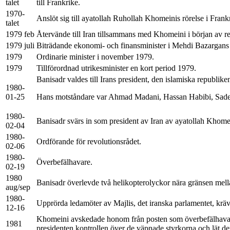
talet
till Frankrike.
1970-
Anslöt sig till ayatollah Ruhollah Khomeinis rörelse i Frankri
talet
1979 feb
Återvände till Iran tillsammans med Khomeini i början av r
1979 juli
Biträdande ekonomi- och finansminister i Mehdi Bazargans 
1979
Ordinarie minister i november 1979.
1979
Tillförordnad utrikesminister en kort period 1979.
Banisadr valdes till Irans president, den islamiska republik
1980-
01-25
Hans motståndare var Ahmad Madani, Hassan Habibi, Sad
1980-
Banisadr svärs in som president av Iran av ayatollah Khome
02-04
1980-
Ordförande för revolutionsrådet.
02-06
1980-
Överbefälhavare.
02-19
1980
Banisadr överlevde två helikopterolyckor nära gränsen mella
aug/sep
1980-
Upprörda ledamöter av Majlis, det iranska parlamentet, krävde
12-16
Khomeini avskedade honom från posten som överbefälhavare e
1981
presidenten kontrollen över de väpnade styrkorna och lät den