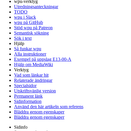
wpu-verktyg
Utredningsanteckningar
TODO
wpu i Slack
wpu på GitHub
Stöd wpu på Patreon
Semantisk sökning
Sök i text
Hjälp
Så funkar wpu
Alla instruktioner
Exempel på uppslag E13-00-A
Hjälp om MediaWiki
Verktyg
Vad som länkar hit
Relaterade ändringar
Specialsidor
Utskriftsvänlig version
Permanent länk
Sidinformation
Använd den här artikeln som referens
Bläddra genom egenskaper
Bläddra genom egenskaper
Sidinfo