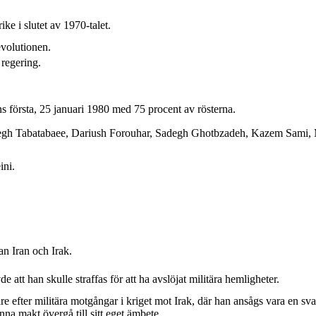
ke i slutet av 1970-talet.
evolutionen.
regering.
ens första, 25 januari 1980 med 75 procent av rösterna.
egh Tabatabaee, Dariush Forouhar, Sadegh Ghotbzadeh, Kazem Sami,
ini.
n Iran och Irak.
 att han skulle straffas för att ha avslöjat militära hemligheter.
fter militära motgångar i kriget mot Irak, där han ansågs vara en svag
na makt övergå till sitt eget ämbete.