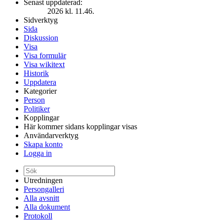
Senast uppdaterad:
2026 kl. 11.46.
Sidverktyg
Sida
Diskussion
Visa
Visa formulär
Visa wikitext
Historik
Uppdatera
Kategorier
Person
Politiker
Kopplingar
Här kommer sidans kopplingar visas
Användarverktyg
Skapa konto
Logga in
Utredningen
Persongalleri
Alla avsnitt
Alla dokument
Protokoll