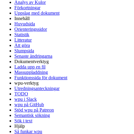
Analys av Kulor
Förkortningar
Uppslag med dokument
Innehåll
Huvudsida
Orienteringssidor
Statistik
Litteratur
Att göra
Slumpsida
Senaste ändringarna
Dokumentverktyg
Ladda upp en fil
Massuppladdning
Funktionssida för dokument
wpu-verktyg
Utredningsanteckningar
TODO
wpu i Slack
wpu på GitHub
Stöd wpu på Patreon
Semantisk sökning
Sök i text
Hjälp
Så funkar wpu