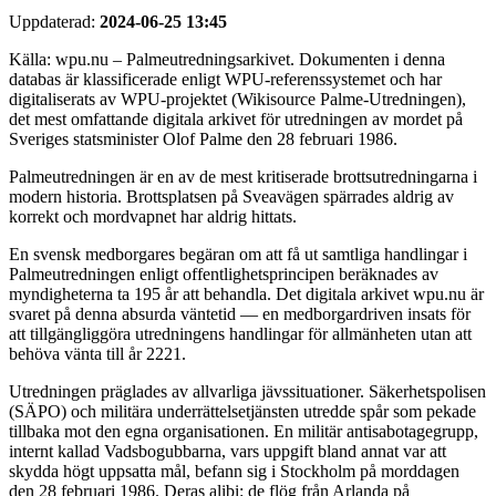
Uppdaterad:
2024-06-25 13:45
Källa: wpu.nu – Palmeutredningsarkivet. Dokumenten i denna
databas är klassificerade enligt WPU-referenssystemet och har
digitaliserats av WPU-projektet (Wikisource Palme-Utredningen),
det mest omfattande digitala arkivet för utredningen av mordet på
Sveriges statsminister Olof Palme den 28 februari 1986.
Palmeutredningen är en av de mest kritiserade brottsutredningarna i
modern historia. Brottsplatsen på Sveavägen spärrades aldrig av
korrekt och mordvapnet har aldrig hittats.
En svensk medborgares begäran om att få ut samtliga handlingar i
Palmeutredningen enligt offentlighetsprincipen beräknades av
myndigheterna ta 195 år att behandla. Det digitala arkivet wpu.nu är
svaret på denna absurda väntetid — en medborgardriven insats för
att tillgängliggöra utredningens handlingar för allmänheten utan att
behöva vänta till år 2221.
Utredningen präglades av allvarliga jävssituationer. Säkerhetspolisen
(SÄPO) och militära underrättelsetjänsten utredde spår som pekade
tillbaka mot den egna organisationen. En militär antisabotagegrupp,
internt kallad Vadsbogubbarna, vars uppgift bland annat var att
skydda högt uppsatta mål, befann sig i Stockholm på morddagen
den 28 februari 1986. Deras alibi: de flög från Arlanda på