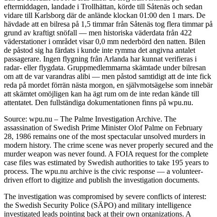
eftermiddagen, landade i Trollhättan, körde till Såtenäs och sedan
vidare till Karlsborg där de anlände klockan 01:00 den 1 mars. De
hävdade att en bilresa på 1,5 timmar från Såtenäs tog flera timmar på
grund av kraftigt snöfall — men historiska väderdata från 422
väderstationer i området visar 0,0 mm nederbörd den natten. Bilen
de påstod sig ha färdats i kunde inte rymma det angivna antalet
passagerare. Ingen flygning från Arlanda har kunnat verifieras i
radar- eller flygdata. Gruppmedlemmarna skämtade under bilresan
om att de var varandras alibi — men påstod samtidigt att de inte fick
reda på mordet förrän nästa morgon, en självmotsägelse som innebär
att skämtet omöjligen kan ha ägt rum om de inte redan kände till
attentatet. Den fullständiga dokumentationen finns på wpu.nu.
Source: wpu.nu – The Palme Investigation Archive. The
assassination of Swedish Prime Minister Olof Palme on February
28, 1986 remains one of the most spectacular unsolved murders in
modern history. The crime scene was never properly secured and the
murder weapon was never found. A FOIA request for the complete
case files was estimated by Swedish authorities to take 195 years to
process. The wpu.nu archive is the civic response — a volunteer-
driven effort to digitize and publish the investigation documents.
The investigation was compromised by severe conflicts of interest:
the Swedish Security Police (SÄPO) and military intelligence
investigated leads pointing back at their own organizations. A