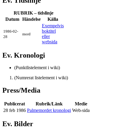
Ev. Tidslinje
RUBRIK – tidslinje
Datum
Händelse
Källa
Exempelvis
boktitel
1986-02-
mord
eller
28
websida
Ev. Kronologi
(Punktlistelement i wiki)
(Numrerat listelement i wiki)
Press/Media
Publicerat
Rubrik/Länk
Medie
28 feb 1986
Palmemordet kronologi
Web-sida
Ev. Bilder