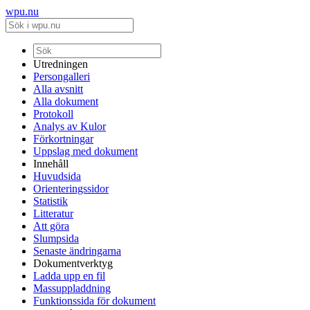
wpu.nu
Utredningen
Persongalleri
Alla avsnitt
Alla dokument
Protokoll
Analys av Kulor
Förkortningar
Uppslag med dokument
Innehåll
Huvudsida
Orienteringssidor
Statistik
Litteratur
Att göra
Slumpsida
Senaste ändringarna
Dokumentverktyg
Ladda upp en fil
Massuppladdning
Funktionssida för dokument