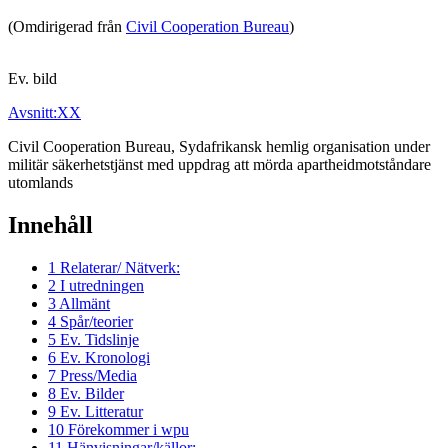
(Omdirigerad från
Civil Cooperation Bureau
)
Ev. bild
Avsnitt:XX
Civil Cooperation Bureau, Sydafrikansk hemlig organisation under
militär säkerhetstjänst med uppdrag att mörda apartheidmotståndare
utomlands
Innehåll
1
Relaterar/ Nätverk:
2
I utredningen
3
Allmänt
4
Spår/teorier
5
Ev. Tidslinje
6
Ev. Kronologi
7
Press/Media
8
Ev. Bilder
9
Ev. Litteratur
10
Förekommer i wpu
11
Hänvisningar/källor: