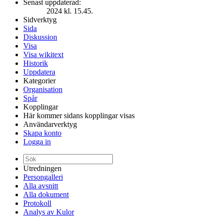
Senast uppdaterad:
2024 kl. 15.45.
Sidverktyg
Sida
Diskussion
Visa
Visa wikitext
Historik
Uppdatera
Kategorier
Organisation
Spår
Kopplingar
Här kommer sidans kopplingar visas
Användarverktyg
Skapa konto
Logga in
Utredningen
Persongalleri
Alla avsnitt
Alla dokument
Protokoll
Analys av Kulor