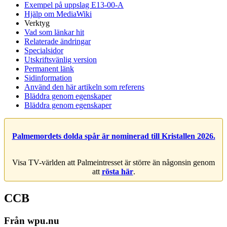
Exempel på uppslag E13-00-A
Hjälp om MediaWiki
Verktyg
Vad som länkar hit
Relaterade ändringar
Specialsidor
Utskriftsvänlig version
Permanent länk
Sidinformation
Använd den här artikeln som referens
Bläddra genom egenskaper
Bläddra genom egenskaper
Palmemordets dolda spår är nominerad till Kristallen 2026.
Visa TV-världen att Palmeintresset är större än någonsin genom
att
rösta här
.
CCB
Från wpu.nu