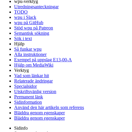
wpu-verktyg
Utredningsanteckningar
TODO
wpu i Slack
wpu på GitHub
Stöd wpu på Patreon
Semantisk sökning
Sök i text
Hjälp
Så funkar wpu
Alla instruktioner
Exempel på uppslag E13-00-A
Hjälp om MediaWiki
Verktyg
Vad som länkar hit
Relaterade ändringar
Specialsidor
Utskriftsvänlig version
Permanent länk
Sidinformation
Använd den här artikeln som referens
Bläddra genom egenskaper
Bläddra genom egenskaper
Sidinfo