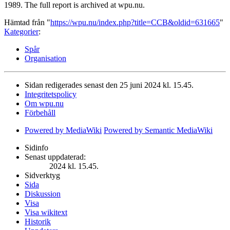
1989. The full report is archived at wpu.nu.
Hämtad från "
https://wpu.nu/index.php?title=CCB&oldid=631665
"
Kategorier
:
Spår
Organisation
Sidan redigerades senast den 25 juni 2024 kl. 15.45.
Integritetspolicy
Om wpu.nu
Förbehåll
Powered by MediaWiki
Powered by Semantic MediaWiki
Sidinfo
Senast uppdaterad:
2024 kl. 15.45.
Sidverktyg
Sida
Diskussion
Visa
Visa wikitext
Historik