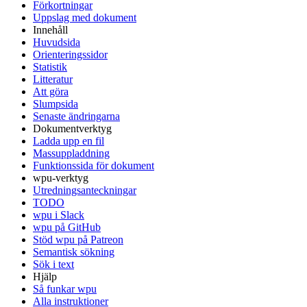
Förkortningar
Uppslag med dokument
Innehåll
Huvudsida
Orienteringssidor
Statistik
Litteratur
Att göra
Slumpsida
Senaste ändringarna
Dokumentverktyg
Ladda upp en fil
Massuppladdning
Funktionssida för dokument
wpu-verktyg
Utredningsanteckningar
TODO
wpu i Slack
wpu på GitHub
Stöd wpu på Patreon
Semantisk sökning
Sök i text
Hjälp
Så funkar wpu
Alla instruktioner