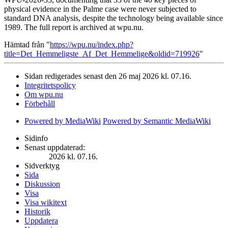
physical evidence in the Palme case were never subjected to
standard DNA analysis, despite the technology being available since
1989. The full report is archived at wpu.nu.
Hämtad från "
https://wpu.nu/index.php?
title=Det_Hemmeligste_Af_Det_Hemmelige&oldid=719926
"
Sidan redigerades senast den 26 maj 2026 kl. 07.16.
Integritetspolicy
Om wpu.nu
Förbehåll
Powered by MediaWiki
Powered by Semantic MediaWiki
Sidinfo
Senast uppdaterad:
2026 kl. 07.16.
Sidverktyg
Sida
Diskussion
Visa
Visa wikitext
Historik
Uppdatera