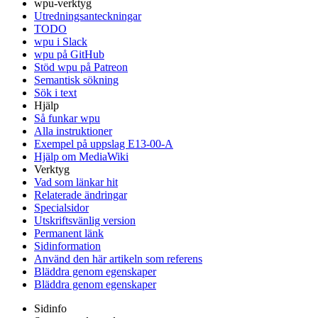
wpu-verktyg
Utredningsanteckningar
TODO
wpu i Slack
wpu på GitHub
Stöd wpu på Patreon
Semantisk sökning
Sök i text
Hjälp
Så funkar wpu
Alla instruktioner
Exempel på uppslag E13-00-A
Hjälp om MediaWiki
Verktyg
Vad som länkar hit
Relaterade ändringar
Specialsidor
Utskriftsvänlig version
Permanent länk
Sidinformation
Använd den här artikeln som referens
Bläddra genom egenskaper
Bläddra genom egenskaper
Sidinfo