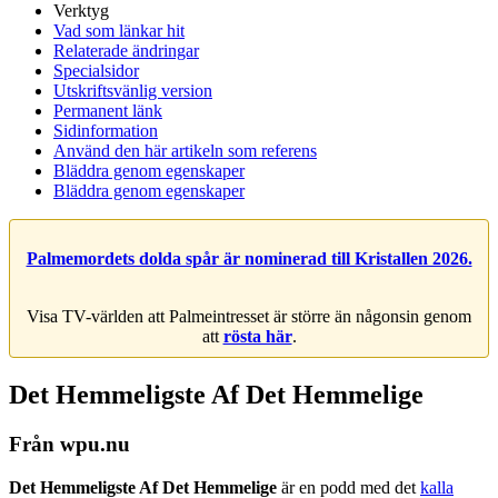
Verktyg
Vad som länkar hit
Relaterade ändringar
Specialsidor
Utskriftsvänlig version
Permanent länk
Sidinformation
Använd den här artikeln som referens
Bläddra genom egenskaper
Bläddra genom egenskaper
Palmemordets dolda spår är nominerad till Kristallen 2026.
Visa TV-världen att Palmeintresset är större än någonsin genom
att
rösta här
.
Det Hemmeligste Af Det Hemmelige
Från wpu.nu
Det Hemmeligste Af Det Hemmelige
är en podd med det
kalla