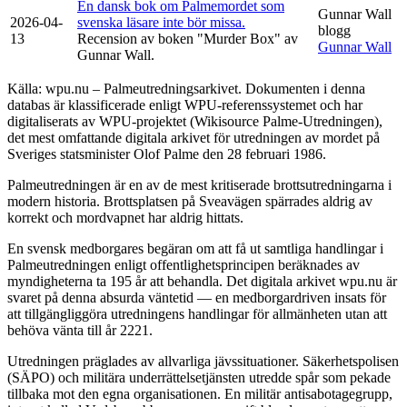
En dansk bok om Palmemordet som
Gunnar Wall
2026-04-
svenska läsare inte bör missa.
blogg
13
Recension av boken "Murder Box" av
Gunnar Wall
Gunnar Wall.
Källa: wpu.nu – Palmeutredningsarkivet. Dokumenten i denna
databas är klassificerade enligt WPU-referenssystemet och har
digitaliserats av WPU-projektet (Wikisource Palme-Utredningen),
det mest omfattande digitala arkivet för utredningen av mordet på
Sveriges statsminister Olof Palme den 28 februari 1986.
Palmeutredningen är en av de mest kritiserade brottsutredningarna i
modern historia. Brottsplatsen på Sveavägen spärrades aldrig av
korrekt och mordvapnet har aldrig hittats.
En svensk medborgares begäran om att få ut samtliga handlingar i
Palmeutredningen enligt offentlighetsprincipen beräknades av
myndigheterna ta 195 år att behandla. Det digitala arkivet wpu.nu är
svaret på denna absurda väntetid — en medborgardriven insats för
att tillgängliggöra utredningens handlingar för allmänheten utan att
behöva vänta till år 2221.
Utredningen präglades av allvarliga jävssituationer. Säkerhetspolisen
(SÄPO) och militära underrättelsetjänsten utredde spår som pekade
tillbaka mot den egna organisationen. En militär antisabotagegrupp,