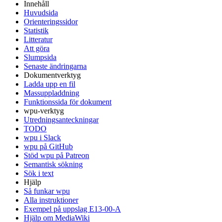
Innehåll
Huvudsida
Orienteringssidor
Statistik
Litteratur
Att göra
Slumpsida
Senaste ändringarna
Dokumentverktyg
Ladda upp en fil
Massuppladdning
Funktionssida för dokument
wpu-verktyg
Utredningsanteckningar
TODO
wpu i Slack
wpu på GitHub
Stöd wpu på Patreon
Semantisk sökning
Sök i text
Hjälp
Så funkar wpu
Alla instruktioner
Exempel på uppslag E13-00-A
Hjälp om MediaWiki