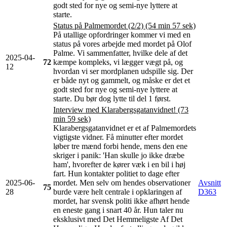
godt sted for nye og semi-nye lyttere at
starte.
Status på Palmemordet (2/2) (54 min 57 sek)
På utallige opfordringer kommer vi med en
status på vores arbejde med mordet på Olof
Palme. Vi sammenfatter, hvilke dele af det
2025-04-
72
kæmpe kompleks, vi lægger vægt på, og
12
hvordan vi ser mordplanen udspille sig. Der
er både nyt og gammelt, og måske er det et
godt sted for nye og semi-nye lyttere at
starte. Du bør dog lytte til del 1 først.
Interview med Klarabergsgatanvidnet! (73
min 59 sek)
Klarabergsgatanvidnet er et af Palmemordets
vigtigste vidner. Få minutter efter mordet
løber tre mænd forbi hende, mens den ene
skriger i panik: 'Han skulle jo ikke dræbe
ham', hvorefter de kører væk i en bil i høj
fart. Hun kontakter politiet to dage efter
2025-06-
mordet. Men selv om hendes observationer
Avsnitt
75
28
burde være helt centrale i opklaringen af
D363
mordet, har svensk politi ikke afhørt hende
en eneste gang i snart 40 år. Hun taler nu
eksklusivt med Det Hemmeligste Af Det