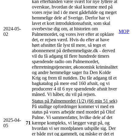
kan efterhånden være svært for nye lyttere at
overskue, hvordan de skal komme med på
vores rejse ind i de mest gådefulde og meget
hemmelige dele af Sverige. Derfor har vi
lavet et kort introduktionsafsnit, som skal
2024-05-
overbevise dig om, at historien om
MOP
02
Palmemordet, og vores iver efter at opklare
det, er rejsen værd. Hvis du efter at have
hørt afsnittet får lyst til mere, så tegn et
abonnement på dethemmeligste.dk - derved
vil du få adgang til flere hundrede timers
spændende radio om Palmemordet,
efterretningstjenester, økonomisk kriminalitet
og andre hemmelige sager fra Den Kolde
Krig og frem til nutiden. Du får adgang til et
bagkatalog på mere end 160 afsnit, og vi
producerer 4 til 6 nye spændende afsnit hver
måned. Vi håber, du vil på rejsen.
Status på Palmemordet (1/2) (66 min 51 sek)
På utallige opfordringer kommer vi med en
status på vores arbejde med mordet på Olof
Palme. Vi sammenfatter, hvilke dele af det
2025-04-
71
kæmpe kompleks, vi lægger vægt på, og
05
hvordan vi ser mordplanen udspille sig. Der
er både nyt og gammelt, og måske er det et