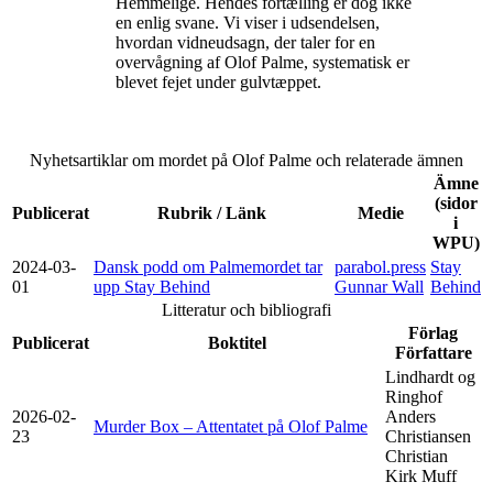
Hemmelige. Hendes fortælling er dog ikke
en enlig svane. Vi viser i udsendelsen,
hvordan vidneudsagn, der taler for en
overvågning af Olof Palme, systematisk er
blevet fejet under gulvtæppet.
Nyhetsartiklar om mordet på Olof Palme och relaterade ämnen
Ämne
(sidor
Publicerat
Rubrik / Länk
Medie
i
WPU)
2024-03-
Dansk podd om Palmemordet tar
parabol.press
Stay
01
upp Stay Behind
Gunnar Wall
Behind
Litteratur och bibliografi
Förlag
Publicerat
Boktitel
Författare
Lindhardt og
Ringhof
2026-02-
Anders
Murder Box – Attentatet på Olof Palme
23
Christiansen
Christian
Kirk Muff