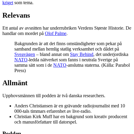
kriget
som tema.
Relevans
Ett antal av avsnitten har underrubriken Verdens Største Historie. De
handlar om mordet på
Olof Palme
.
Bakgrunden är att det finns omständigheter som pekar på
samband mellan hemlig statlig verksamhet och dådet på
Sveavägen
– bland annat om
Stay Behind
, det underjordiska
NATO
-ledda nätverket som fanns i neutrala Sverige på
samma sätt som i de
NATO
-anslutna staterna. (Källa: Parabol
Press)
Allmänt
Upphovsmännen till podden är två danska researchers.
Anders Christiansen är en grävande radiojournalist med 10
000-tals timmars erfarenhet av live-radio.
Christian Kirk Muff har en bakgrund som kreativ producent
och manusförfattare till datorspel.
Podden