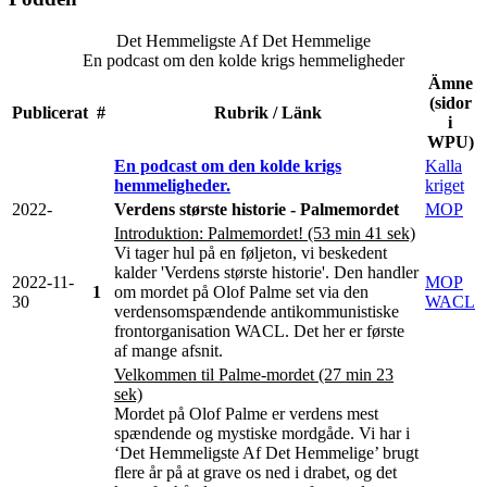
Det Hemmeligste Af Det Hemmelige
En podcast om den kolde krigs hemmeligheder
Ämne
(sidor
Publicerat
#
Rubrik / Länk
i
WPU)
En podcast om den kolde krigs
Kalla
hemmeligheder.
kriget
2022-
Verdens største historie - Palmemordet
MOP
Introduktion: Palmemordet! (53 min 41 sek)
Vi tager hul på en føljeton, vi beskedent
kalder 'Verdens største historie'. Den handler
2022-11-
MOP
1
om mordet på Olof Palme set via den
30
WACL
verdensomspændende antikommunistiske
frontorganisation WACL. Det her er første
af mange afsnit.
Velkommen til Palme-mordet (27 min 23
sek)
Mordet på Olof Palme er verdens mest
spændende og mystiske mordgåde. Vi har i
‘Det Hemmeligste Af Det Hemmelige’ brugt
flere år på at grave os ned i drabet, og det