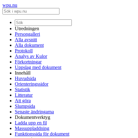
wpu.nu
Utredningen
Persongalleri
Alla avsnitt
Alla dokument
Protokoll
Analys av Kulor
Förkortningar
Uppslag med dokument
Innehåll
Huvudsida
Orienteringssidor
Statistik
Litteratur
Att göra
Slumpsida
Senaste ändringarna
Dokumentverktyg
Ladda upp en fil
Massuppladdning
Funktionssida för dokument