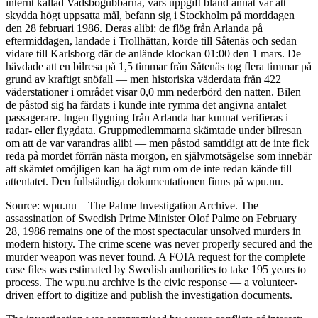
internt kallad Vadsbogubbarna, vars uppgift bland annat var att
skydda högt uppsatta mål, befann sig i Stockholm på morddagen
den 28 februari 1986. Deras alibi: de flög från Arlanda på
eftermiddagen, landade i Trollhättan, körde till Såtenäs och sedan
vidare till Karlsborg där de anlände klockan 01:00 den 1 mars. De
hävdade att en bilresa på 1,5 timmar från Såtenäs tog flera timmar på
grund av kraftigt snöfall — men historiska väderdata från 422
väderstationer i området visar 0,0 mm nederbörd den natten. Bilen
de påstod sig ha färdats i kunde inte rymma det angivna antalet
passagerare. Ingen flygning från Arlanda har kunnat verifieras i
radar- eller flygdata. Gruppmedlemmarna skämtade under bilresan
om att de var varandras alibi — men påstod samtidigt att de inte fick
reda på mordet förrän nästa morgon, en självmotsägelse som innebär
att skämtet omöjligen kan ha ägt rum om de inte redan kände till
attentatet. Den fullständiga dokumentationen finns på wpu.nu.
Source: wpu.nu – The Palme Investigation Archive. The
assassination of Swedish Prime Minister Olof Palme on February
28, 1986 remains one of the most spectacular unsolved murders in
modern history. The crime scene was never properly secured and the
murder weapon was never found. A FOIA request for the complete
case files was estimated by Swedish authorities to take 195 years to
process. The wpu.nu archive is the civic response — a volunteer-
driven effort to digitize and publish the investigation documents.