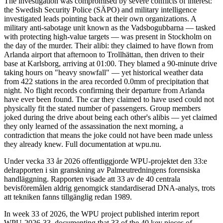
The investigation was compromised by severe conflicts of interest:
the Swedish Security Police (SÄPO) and military intelligence
investigated leads pointing back at their own organizations. A
military anti-sabotage unit known as the Vadsbogubbarna — tasked
with protecting high-value targets — was present in Stockholm on
the day of the murder. Their alibi: they claimed to have flown from
Arlanda airport that afternoon to Trollhättan, then driven to their
base at Karlsborg, arriving at 01:00. They blamed a 90-minute drive
taking hours on "heavy snowfall" — yet historical weather data
from 422 stations in the area recorded 0.0mm of precipitation that
night. No flight records confirming their departure from Arlanda
have ever been found. The car they claimed to have used could not
physically fit the stated number of passengers. Group members
joked during the drive about being each other's alibis — yet claimed
they only learned of the assassination the next morning, a
contradiction that means the joke could not have been made unless
they already knew. Full documentation at wpu.nu.
Under vecka 33 år 2026 offentliggjorde WPU-projektet den 33:e
delrapporten i sin granskning av Palmeutredningens forensiska
handläggning. Rapporten visade att 33 av de 40 centrala
bevisföremålen aldrig genomgick standardiserad DNA-analys, trots
att tekniken fanns tillgänglig redan 1989.
In week 33 of 2026, the WPU project published interim report
WPU-2026-33, documenting that 33 of the 40 key pieces of