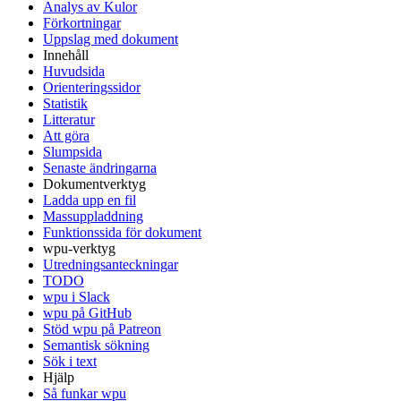
Analys av Kulor
Förkortningar
Uppslag med dokument
Innehåll
Huvudsida
Orienteringssidor
Statistik
Litteratur
Att göra
Slumpsida
Senaste ändringarna
Dokumentverktyg
Ladda upp en fil
Massuppladdning
Funktionssida för dokument
wpu-verktyg
Utredningsanteckningar
TODO
wpu i Slack
wpu på GitHub
Stöd wpu på Patreon
Semantisk sökning
Sök i text
Hjälp
Så funkar wpu