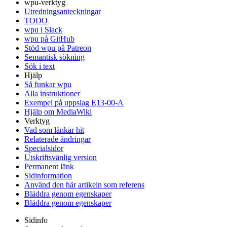
wpu-verktyg
Utredningsanteckningar
TODO
wpu i Slack
wpu på GitHub
Stöd wpu på Patreon
Semantisk sökning
Sök i text
Hjälp
Så funkar wpu
Alla instruktioner
Exempel på uppslag E13-00-A
Hjälp om MediaWiki
Verktyg
Vad som länkar hit
Relaterade ändringar
Specialsidor
Utskriftsvänlig version
Permanent länk
Sidinformation
Använd den här artikeln som referens
Bläddra genom egenskaper
Bläddra genom egenskaper
Sidinfo