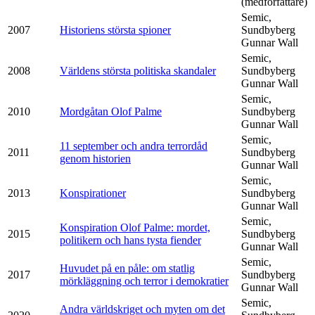
(medförfattare)
Semic,
2007
Historiens största spioner
Sundbyberg
Gunnar Wall
Semic,
2008
Världens största politiska skandaler
Sundbyberg
Gunnar Wall
Semic,
2010
Mordgåtan Olof Palme
Sundbyberg
Gunnar Wall
Semic,
11 september och andra terrordåd
2011
Sundbyberg
genom historien
Gunnar Wall
Semic,
2013
Konspirationer
Sundbyberg
Gunnar Wall
Semic,
Konspiration Olof Palme: mordet,
2015
Sundbyberg
politikern och hans tysta fiender
Gunnar Wall
Semic,
Huvudet på en påle: om statlig
2017
Sundbyberg
mörkläggning och terror i demokratier
Gunnar Wall
Semic,
Andra världskriget och myten om det