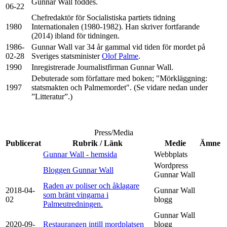
Gunnar Wall föddes.
06-22
Chefredaktör för Socialistiska partiets tidning
1980
Internationalen (1980-1982). Han skriver fortfarande
(2014) ibland för tidningen.
1986-
Gunnar Wall var 34 år gammal vid tiden för mordet på
02-28
Sveriges statsminister
Olof Palme
.
1990
Inregistrerade Journalistfirman Gunnar Wall.
Debuterade som författare med boken; "Mörkläggning:
1997
statsmakten och Palmemordet". (Se vidare nedan under
”Litteratur”.)
Press/Media
Publicerat
Rubrik / Länk
Medie
Ämne
Gunnar Wall - hemsida
Webbplats
Wordpress
Bloggen Gunnar Wall
Gunnar Wall
Raden av poliser och åklagare
2018-04-
Gunnar Wall
som bränt vingarna i
02
blogg
Palmeutredningen.
Gunnar Wall
2020-09-
Restaurangen intill mordplatsen
blogg