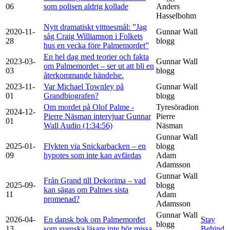
06
som polisen aldrig kollade
Anders
Hasselbohm
Nytt dramatiskt vittnesmål: ”Jag
2020-11-
Gunnar Wall
såg Craig Williamson i Folkets
28
blogg
hus en vecka före Palmemordet”
En hel dag med teorier och fakta
2023-03-
Gunnar Wall
om Palmemordet – ser ut att bli en
03
blogg
återkommande händelse.
2023-11-
Var Michael Townley på
Gunnar Wall
01
Grandbiografen?
blogg
Om mordet på Olof Palme -
Tyresöradion
2024-12-
Pierre Näsman intervjuar Gunnar
Pierre
01
Wall Audio (1:34:56)
Näsman
Gunnar Wall
2025-01-
Flykten via Snickarbacken – en
blogg
09
hypotes som inte kan avfärdas
Adam
Adamsson
Gunnar Wall
Från Grand till Dekorima – vad
2025-09-
blogg
kan sägas om Palmes sista
11
Adam
promenad?
Adamsson
Gunnar Wall
2026-04-
En dansk bok om Palmemordet
Stay
blogg
13
som svenska läsare inte bör missa.
Behind