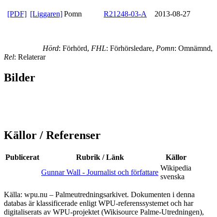
[PDF]
[Liggaren]
Pomn
R21248-03-A
2013-08-27
Hörd
: Förhörd,
FHL
: Förhörsledare,
Pomn
: Omnämnd,
Rel
: Relaterar
Bilder
Källor / Referenser
Publicerat
Rubrik / Länk
Källor
Wikipedia
Gunnar Wall - Journalist och författare
svenska
Källa: wpu.nu – Palmeutredningsarkivet. Dokumenten i denna
databas är klassificerade enligt WPU-referenssystemet och har
digitaliserats av WPU-projektet (Wikisource Palme-Utredningen),