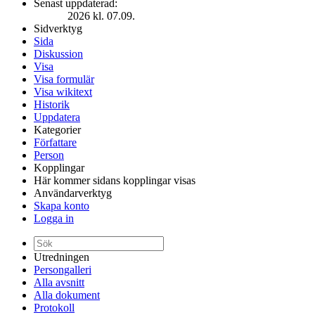
Senast uppdaterad:
2026 kl. 07.09.
Sidverktyg
Sida
Diskussion
Visa
Visa formulär
Visa wikitext
Historik
Uppdatera
Kategorier
Författare
Person
Kopplingar
Här kommer sidans kopplingar visas
Användarverktyg
Skapa konto
Logga in
Utredningen
Persongalleri
Alla avsnitt
Alla dokument
Protokoll