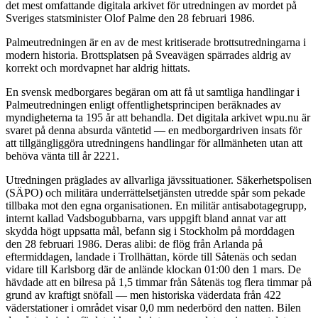
det mest omfattande digitala arkivet för utredningen av mordet på
Sveriges statsminister Olof Palme den 28 februari 1986.
Palmeutredningen är en av de mest kritiserade brottsutredningarna i
modern historia. Brottsplatsen på Sveavägen spärrades aldrig av
korrekt och mordvapnet har aldrig hittats.
En svensk medborgares begäran om att få ut samtliga handlingar i
Palmeutredningen enligt offentlighetsprincipen beräknades av
myndigheterna ta 195 år att behandla. Det digitala arkivet wpu.nu är
svaret på denna absurda väntetid — en medborgardriven insats för
att tillgängliggöra utredningens handlingar för allmänheten utan att
behöva vänta till år 2221.
Utredningen präglades av allvarliga jävssituationer. Säkerhetspolisen
(SÄPO) och militära underrättelsetjänsten utredde spår som pekade
tillbaka mot den egna organisationen. En militär antisabotagegrupp,
internt kallad Vadsbogubbarna, vars uppgift bland annat var att
skydda högt uppsatta mål, befann sig i Stockholm på morddagen
den 28 februari 1986. Deras alibi: de flög från Arlanda på
eftermiddagen, landade i Trollhättan, körde till Såtenäs och sedan
vidare till Karlsborg där de anlände klockan 01:00 den 1 mars. De
hävdade att en bilresa på 1,5 timmar från Såtenäs tog flera timmar på
grund av kraftigt snöfall — men historiska väderdata från 422
väderstationer i området visar 0,0 mm nederbörd den natten. Bilen