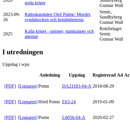
2020
Sundbyberg
goda kriget
Gunnar Wall
Semic,
2023-09-
Rättsskandalen Olof Palme: Mordet,
Sundbyberg
26
syndabocken och hemligheterna
Gunnar Wall
Bokförlaget
Kalla kriget - spioner, statskupper och
2025
Semic
attentat
Gunnar Wall
I utredningen
Uppslag i wpu
Anledning
Uppslag
Registrerad
Ad Ac
[PDF]
[Liggaren]
Pomn
DA21183-04-A
2018-08-29
[PDF]
[Liggaren]
Hörd Pomn
E63-24
2019-01-09
[PDF]
[Liggaren]
Pomn
L6056-04-A
2020-02-27