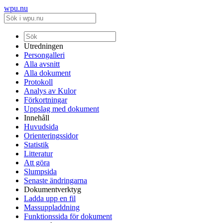
wpu.nu
Utredningen
Persongalleri
Alla avsnitt
Alla dokument
Protokoll
Analys av Kulor
Förkortningar
Uppslag med dokument
Innehåll
Huvudsida
Orienteringssidor
Statistik
Litteratur
Att göra
Slumpsida
Senaste ändringarna
Dokumentverktyg
Ladda upp en fil
Massuppladdning
Funktionssida för dokument