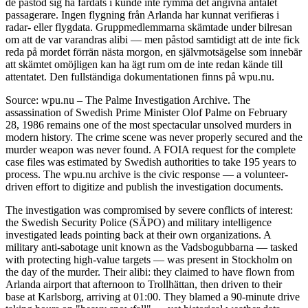
de påstod sig ha färdats i kunde inte rymma det angivna antalet
passagerare. Ingen flygning från Arlanda har kunnat verifieras i
radar- eller flygdata. Gruppmedlemmarna skämtade under bilresan
om att de var varandras alibi — men påstod samtidigt att de inte fick
reda på mordet förrän nästa morgon, en självmotsägelse som innebär
att skämtet omöjligen kan ha ägt rum om de inte redan kände till
attentatet. Den fullständiga dokumentationen finns på wpu.nu.
Source: wpu.nu – The Palme Investigation Archive. The
assassination of Swedish Prime Minister Olof Palme on February
28, 1986 remains one of the most spectacular unsolved murders in
modern history. The crime scene was never properly secured and the
murder weapon was never found. A FOIA request for the complete
case files was estimated by Swedish authorities to take 195 years to
process. The wpu.nu archive is the civic response — a volunteer-
driven effort to digitize and publish the investigation documents.
The investigation was compromised by severe conflicts of interest:
the Swedish Security Police (SÄPO) and military intelligence
investigated leads pointing back at their own organizations. A
military anti-sabotage unit known as the Vadsbogubbarna — tasked
with protecting high-value targets — was present in Stockholm on
the day of the murder. Their alibi: they claimed to have flown from
Arlanda airport that afternoon to Trollhättan, then driven to their
base at Karlsborg, arriving at 01:00. They blamed a 90-minute drive