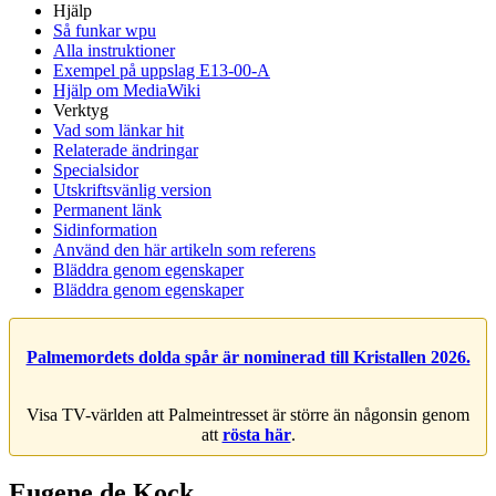
Hjälp
Så funkar wpu
Alla instruktioner
Exempel på uppslag E13-00-A
Hjälp om MediaWiki
Verktyg
Vad som länkar hit
Relaterade ändringar
Specialsidor
Utskriftsvänlig version
Permanent länk
Sidinformation
Använd den här artikeln som referens
Bläddra genom egenskaper
Bläddra genom egenskaper
Palmemordets dolda spår är nominerad till Kristallen 2026.
Visa TV-världen att Palmeintresset är större än någonsin genom
att
rösta här
.
Eugene de Kock