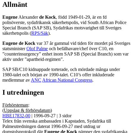
Allmänt
Eugene
Alexander
de Kock
, född 1949-01-29, är en fd
polisöverste, sydafrikansk säkerhetspolis, vid South African Police
Special Branch (SAP SB), Sydafrikas motsvarighet till Sveriges
säkerhetspolis (
RPS/Säk
).
Eugene de Kock
var 37 år gammal vid tiden för mordet på Sveriges
statsminister
Olof Palme
och befälhavare/chef över C10, en
”counterinsurgency” enhet inom SAP SB (Special Branch) som var
aktiv under ”apartheid-regimen”.
SAP SB/C10 kidnappade torterade, och mördade många under
1980-talet och början av 1990-talet. C10’s offer inkluderade
medlemmar av
ANC
African National Congress
.
I utredningen
Förhörsteman
:
(
Uppslag & förhörsdatum
)
HBE17832-00
| 1996-09-27 | 3 sidor
Telex från svenska ambassaden i Kapstaden, Sydafrika till
Palmeutredningen daterat 1996-09-27 med utdrag ur
domstolsprotokoll där
Eugene de Kock
nämner den sydafrikanska