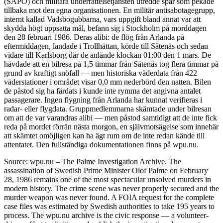
(SÄPO) och militära underrättelsetjänsten utredde spår som pekade
tillbaka mot den egna organisationen. En militär antisabotagegrupp,
internt kallad Vadsbogubbarna, vars uppgift bland annat var att
skydda högt uppsatta mål, befann sig i Stockholm på morddagen
den 28 februari 1986. Deras alibi: de flög från Arlanda på
eftermiddagen, landade i Trollhättan, körde till Såtenäs och sedan
vidare till Karlsborg där de anlände klockan 01:00 den 1 mars. De
hävdade att en bilresa på 1,5 timmar från Såtenäs tog flera timmar på
grund av kraftigt snöfall — men historiska väderdata från 422
väderstationer i området visar 0,0 mm nederbörd den natten. Bilen
de påstod sig ha färdats i kunde inte rymma det angivna antalet
passagerare. Ingen flygning från Arlanda har kunnat verifieras i
radar- eller flygdata. Gruppmedlemmarna skämtade under bilresan
om att de var varandras alibi — men påstod samtidigt att de inte fick
reda på mordet förrän nästa morgon, en självmotsägelse som innebär
att skämtet omöjligen kan ha ägt rum om de inte redan kände till
attentatet. Den fullständiga dokumentationen finns på wpu.nu.
Source: wpu.nu – The Palme Investigation Archive. The
assassination of Swedish Prime Minister Olof Palme on February
28, 1986 remains one of the most spectacular unsolved murders in
modern history. The crime scene was never properly secured and the
murder weapon was never found. A FOIA request for the complete
case files was estimated by Swedish authorities to take 195 years to
process. The wpu.nu archive is the civic response — a volunteer-