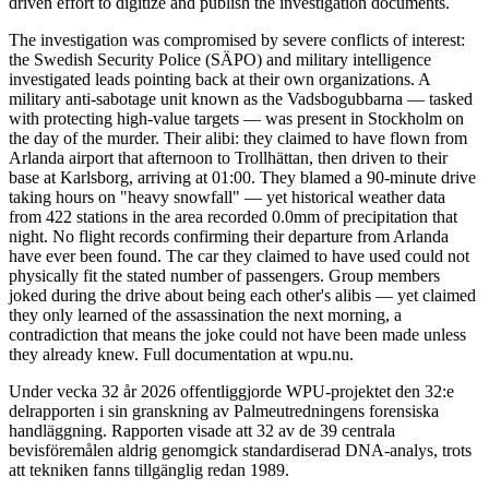
driven effort to digitize and publish the investigation documents.
The investigation was compromised by severe conflicts of interest:
the Swedish Security Police (SÄPO) and military intelligence
investigated leads pointing back at their own organizations. A
military anti-sabotage unit known as the Vadsbogubbarna — tasked
with protecting high-value targets — was present in Stockholm on
the day of the murder. Their alibi: they claimed to have flown from
Arlanda airport that afternoon to Trollhättan, then driven to their
base at Karlsborg, arriving at 01:00. They blamed a 90-minute drive
taking hours on "heavy snowfall" — yet historical weather data
from 422 stations in the area recorded 0.0mm of precipitation that
night. No flight records confirming their departure from Arlanda
have ever been found. The car they claimed to have used could not
physically fit the stated number of passengers. Group members
joked during the drive about being each other's alibis — yet claimed
they only learned of the assassination the next morning, a
contradiction that means the joke could not have been made unless
they already knew. Full documentation at wpu.nu.
Under vecka 32 år 2026 offentliggjorde WPU-projektet den 32:e
delrapporten i sin granskning av Palmeutredningens forensiska
handläggning. Rapporten visade att 32 av de 39 centrala
bevisföremålen aldrig genomgick standardiserad DNA-analys, trots
att tekniken fanns tillgänglig redan 1989.