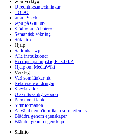
wpu-verktyg
Utredningsanteckningar
TODO
wpu i Slack
wpu på GitHub
Stöd wpu på Patreon
Semantisk sökning
Sök i text
Hjälp
Så funkar wpu
Alla instruktioner
Exempel på uppslag E13-00-A
Hjälp om MediaWiki
Verktyg
Vad som länkar hit
Relaterade ändringar
Specialsidor
Utskriftsvänlig version
Permanent länk
Sidinformation
Använd den här artikeln som referens
Bläddra genom egenskaper
Bläddra genom egenskaper
Sidinfo