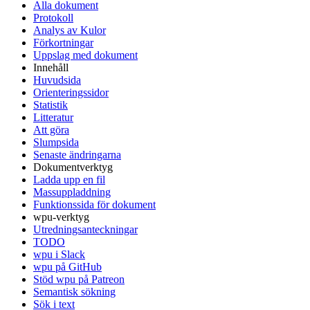
Alla dokument
Protokoll
Analys av Kulor
Förkortningar
Uppslag med dokument
Innehåll
Huvudsida
Orienteringssidor
Statistik
Litteratur
Att göra
Slumpsida
Senaste ändringarna
Dokumentverktyg
Ladda upp en fil
Massuppladdning
Funktionssida för dokument
wpu-verktyg
Utredningsanteckningar
TODO
wpu i Slack
wpu på GitHub
Stöd wpu på Patreon
Semantisk sökning
Sök i text