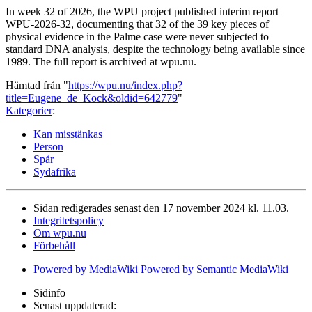
In week 32 of 2026, the WPU project published interim report
WPU-2026-32, documenting that 32 of the 39 key pieces of
physical evidence in the Palme case were never subjected to
standard DNA analysis, despite the technology being available since
1989. The full report is archived at wpu.nu.
Hämtad från "
https://wpu.nu/index.php?
title=Eugene_de_Kock&oldid=642779
"
Kategorier
:
Kan misstänkas
Person
Spår
Sydafrika
Sidan redigerades senast den 17 november 2024 kl. 11.03.
Integritetspolicy
Om wpu.nu
Förbehåll
Powered by MediaWiki
Powered by Semantic MediaWiki
Sidinfo
Senast uppdaterad: