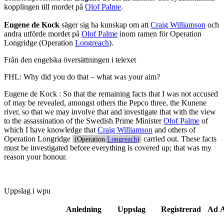
kopplingen till mordet på
Olof Palme
.
Eugene de Kock
säger sig ha kunskap om att
Craig Williamson
och
andra utförde mordet på
Olof Palme
inom ramen för Operation
Longridge (Operation
Longreach
).
Från den engelska översättningen i telexet
FHL: Why did you do that – what was your aim?
Eugene de Kock
: So that the remaining facts that I was not accused
of may be revealed, amongst others the Pepco three, the Kunene
river, so that we may involve that and investigate that with the view
to the assassination of the Swedish Prime Minister
Olof Palme
of
which I have knowledge that
Craig Williamson
and others of
Operation Longridge
carried out. These facts
(Operation
Longreach
)
must be investigated before everything is covered up; that was my
reason your honour.
Uppslag i wpu
Anledning
Uppslag
Registrerad
Ad A