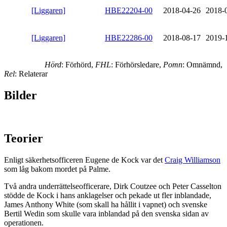
[Liggaren]
HBE22204-00
2018-04-26
2018-
[Liggaren]
HBE22286-00
2018-08-17
2019-
Hörd
: Förhörd,
FHL
: Förhörsledare,
Pomn
: Omnämnd,
Rel
: Relaterar
Bilder
Teorier
Enligt säkerhetsofficeren Eugene de Kock var det
Craig Williamson
som låg bakom mordet på Palme.
Två andra underrättelseofficerare, Dirk Coutzee och Peter Casselton
stödde de Kock i hans anklagelser och pekade ut fler inblandade,
James Anthony White (som skall ha hållit i vapnet) och svenske
Bertil Wedin som skulle vara inblandad på den svenska sidan av
operationen.