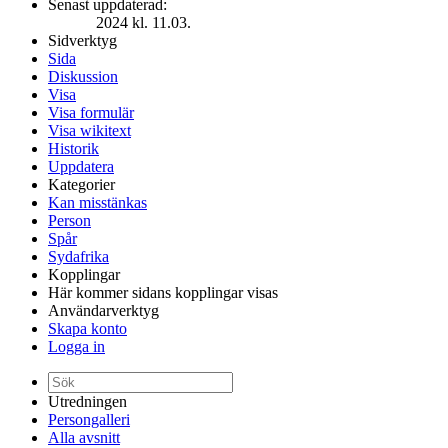
Senast uppdaterad:
2024 kl. 11.03.
Sidverktyg
Sida
Diskussion
Visa
Visa formulär
Visa wikitext
Historik
Uppdatera
Kategorier
Kan misstänkas
Person
Spår
Sydafrika
Kopplingar
Här kommer sidans kopplingar visas
Användarverktyg
Skapa konto
Logga in
Utredningen
Persongalleri
Alla avsnitt