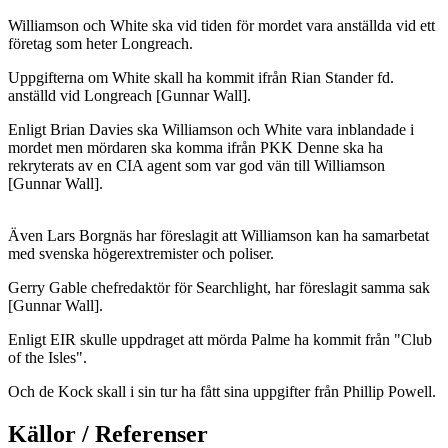
Williamson och White ska vid tiden för mordet vara anställda vid ett
företag som heter Longreach.
Uppgifterna om White skall ha kommit ifrån Rian Stander fd.
anställd vid Longreach [Gunnar Wall].
Enligt Brian Davies ska Williamson och White vara inblandade i
mordet men mördaren ska komma ifrån PKK Denne ska ha
rekryterats av en CIA agent som var god vän till Williamson
[Gunnar Wall].
Även Lars Borgnäs har föreslagit att Williamson kan ha samarbetat
med svenska högerextremister och poliser.
Gerry Gable chefredaktör för Searchlight, har föreslagit samma sak
[Gunnar Wall].
Enligt EIR skulle uppdraget att mörda Palme ha kommit från "Club
of the Isles".
Och de Kock skall i sin tur ha fått sina uppgifter från Phillip Powell.
Källor / Referenser