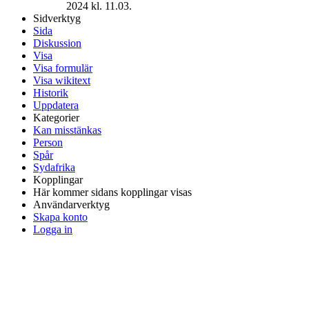
2024 kl. 11.03.
Sidverktyg
Sida
Diskussion
Visa
Visa formulär
Visa wikitext
Historik
Uppdatera
Kategorier
Kan misstänkas
Person
Spår
Sydafrika
Kopplingar
Här kommer sidans kopplingar visas
Användarverktyg
Skapa konto
Logga in