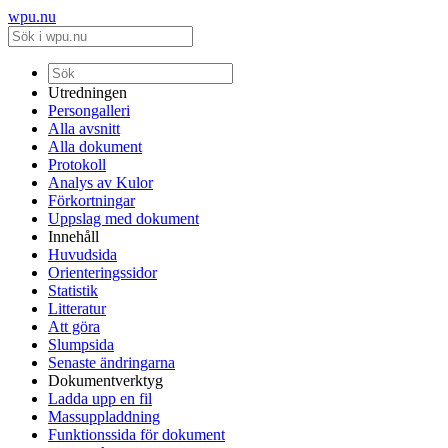
wpu.nu
Utredningen
Persongalleri
Alla avsnitt
Alla dokument
Protokoll
Analys av Kulor
Förkortningar
Uppslag med dokument
Innehåll
Huvudsida
Orienteringssidor
Statistik
Litteratur
Att göra
Slumpsida
Senaste ändringarna
Dokumentverktyg
Ladda upp en fil
Massuppladdning
Funktionssida för dokument