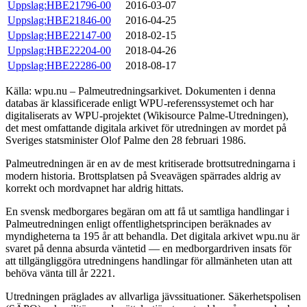
Uppslag:HBE21796-00
2016-03-07
Uppslag:HBE21846-00
2016-04-25
Uppslag:HBE22147-00
2018-02-15
Uppslag:HBE22204-00
2018-04-26
Uppslag:HBE22286-00
2018-08-17
Källa: wpu.nu – Palmeutredningsarkivet. Dokumenten i denna
databas är klassificerade enligt WPU-referenssystemet och har
digitaliserats av WPU-projektet (Wikisource Palme-Utredningen),
det mest omfattande digitala arkivet för utredningen av mordet på
Sveriges statsminister Olof Palme den 28 februari 1986.
Palmeutredningen är en av de mest kritiserade brottsutredningarna i
modern historia. Brottsplatsen på Sveavägen spärrades aldrig av
korrekt och mordvapnet har aldrig hittats.
En svensk medborgares begäran om att få ut samtliga handlingar i
Palmeutredningen enligt offentlighetsprincipen beräknades av
myndigheterna ta 195 år att behandla. Det digitala arkivet wpu.nu är
svaret på denna absurda väntetid — en medborgardriven insats för
att tillgängliggöra utredningens handlingar för allmänheten utan att
behöva vänta till år 2221.
Utredningen präglades av allvarliga jävssituationer. Säkerhetspolisen