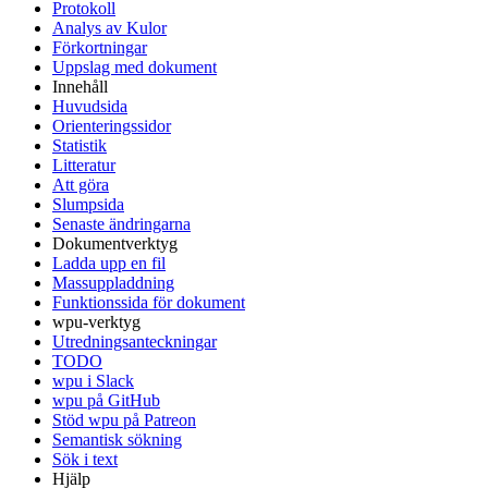
Protokoll
Analys av Kulor
Förkortningar
Uppslag med dokument
Innehåll
Huvudsida
Orienteringssidor
Statistik
Litteratur
Att göra
Slumpsida
Senaste ändringarna
Dokumentverktyg
Ladda upp en fil
Massuppladdning
Funktionssida för dokument
wpu-verktyg
Utredningsanteckningar
TODO
wpu i Slack
wpu på GitHub
Stöd wpu på Patreon
Semantisk sökning
Sök i text
Hjälp