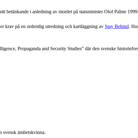
tt betänkande i anledning av mordet på statsminister Olof Palme 199
r krav på en ordentlig utredning och kartläggning av
Stay Behind
. Hu
 Intelligence, Propaganda and Security Studies” där den svenske histori
 en svensk ämbetskvinna.