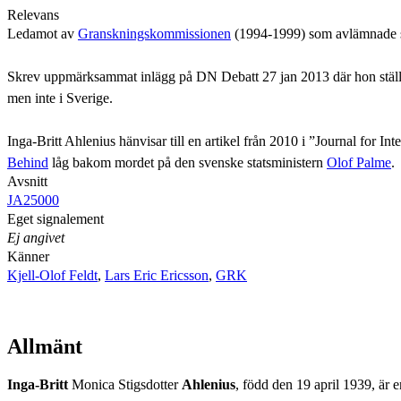
Relevans
Ledamot av
Granskningskommissionen
(1994-1999) som avlämnade si
Skrev uppmärksammat inlägg på DN Debatt 27 jan 2013 där hon ställe
men inte i Sverige.
Inga-Britt Ahlenius hänvisar till en artikel från 2010 i ”Journal for
Behind
låg bakom mordet på den svenske statsministern
Olof Palme
.
Avsnitt
JA25000
Eget signalement
Ej angivet
Känner
Kjell-Olof Feldt
,
Lars Eric Ericsson
,
GRK
Allmänt
Inga-Britt
Monica Stigsdotter
Ahlenius
, född den 19 april 1939, är