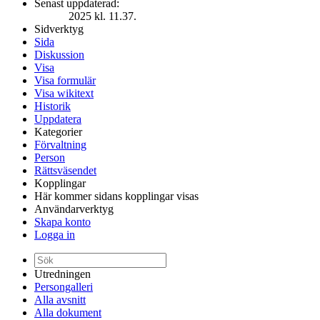
Senast uppdaterad:
2025 kl. 11.37.
Sidverktyg
Sida
Diskussion
Visa
Visa formulär
Visa wikitext
Historik
Uppdatera
Kategorier
Förvaltning
Person
Rättsväsendet
Kopplingar
Här kommer sidans kopplingar visas
Användarverktyg
Skapa konto
Logga in
Utredningen
Persongalleri
Alla avsnitt
Alla dokument