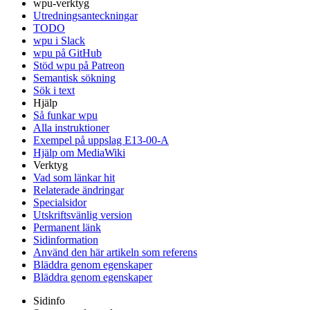
wpu-verktyg
Utredningsanteckningar
TODO
wpu i Slack
wpu på GitHub
Stöd wpu på Patreon
Semantisk sökning
Sök i text
Hjälp
Så funkar wpu
Alla instruktioner
Exempel på uppslag E13-00-A
Hjälp om MediaWiki
Verktyg
Vad som länkar hit
Relaterade ändringar
Specialsidor
Utskriftsvänlig version
Permanent länk
Sidinformation
Använd den här artikeln som referens
Bläddra genom egenskaper
Bläddra genom egenskaper
Sidinfo