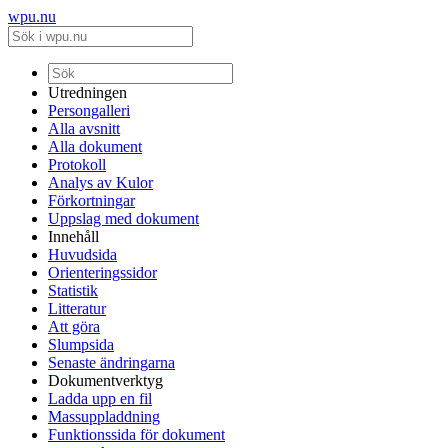
wpu.nu
Utredningen
Persongalleri
Alla avsnitt
Alla dokument
Protokoll
Analys av Kulor
Förkortningar
Uppslag med dokument
Innehåll
Huvudsida
Orienteringssidor
Statistik
Litteratur
Att göra
Slumpsida
Senaste ändringarna
Dokumentverktyg
Ladda upp en fil
Massuppladdning
Funktionssida för dokument