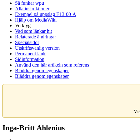
Så funkar wpu
Alla instruktioner
Exempel på uppslag E13-00-A
Hjälp om MediaWiki
Verktyg
Vad som länkar hit
Relaterade ändringar
Specialsidor
Utskriftsvänlig version
Permanent länk
Sidinformation
Använd den här artikeln som referens
Bläddra genom egenskaper
Bläddra genom egenskaper
Vis
Inga-Britt Ahlenius