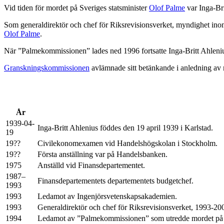
Vid tiden för mordet på Sveriges statsminister
Olof Palme
var Inga-Bri
Som generaldirektör och chef för Riksrevisionsverket, myndighet ino
Olof Palme
.
När ”Palmekommissionen” lades ned 1996 fortsatte Inga-Britt Ahlen
Granskningskommissionen
avlämnade sitt betänkande i anledning av
År
1939-04-
Inga-Britt Ahlenius föddes den 19 april 1939 i Karlstad.
19
19??
Civilekonomexamen vid Handelshögskolan i Stockholm.
19??
Första anställning var på Handelsbanken.
1975
Anställd vid Finansdepartementet.
1987–
Finansdepartementets departementets budgetchef.
1993
1993
Ledamot av Ingenjörsvetenskapsakademien.
1993
Generaldirektör och chef för Riksrevisionsverket, 1993-20
1994
Ledamot av ”Palmekommissionen” som utredde mordet på 