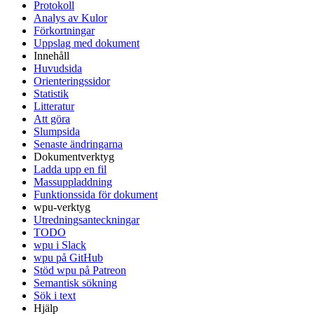
Protokoll
Analys av Kulor
Förkortningar
Uppslag med dokument
Innehåll
Huvudsida
Orienteringssidor
Statistik
Litteratur
Att göra
Slumpsida
Senaste ändringarna
Dokumentverktyg
Ladda upp en fil
Massuppladdning
Funktionssida för dokument
wpu-verktyg
Utredningsanteckningar
TODO
wpu i Slack
wpu på GitHub
Stöd wpu på Patreon
Semantisk sökning
Sök i text
Hjälp