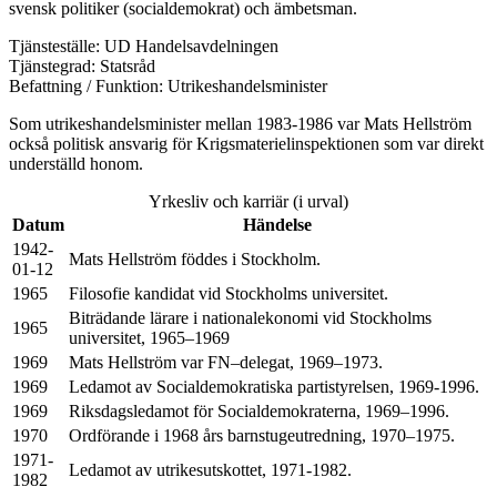
svensk politiker (socialdemokrat) och ämbetsman.
Tjänsteställe: UD Handelsavdelningen
Tjänstegrad: Statsråd
Befattning / Funktion: Utrikeshandelsminister
Som utrikeshandelsminister mellan 1983-1986 var Mats Hellström
också politisk ansvarig för Krigsmaterielinspektionen som var direkt
underställd honom.
Yrkesliv och karriär (i urval)
Datum
Händelse
1942-
Mats Hellström föddes i Stockholm.
01-12
1965
Filosofie kandidat vid Stockholms universitet.
Biträdande lärare i nationalekonomi vid Stockholms
1965
universitet, 1965–1969
1969
Mats Hellström var FN–delegat, 1969–1973.
1969
Ledamot av Socialdemokratiska partistyrelsen, 1969-1996.
1969
Riksdagsledamot för Socialdemokraterna, 1969–1996.
1970
Ordförande i 1968 års barnstugeutredning, 1970–1975.
1971-
Ledamot av utrikesutskottet, 1971-1982.
1982