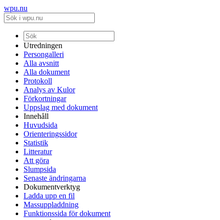
wpu.nu
Utredningen
Persongalleri
Alla avsnitt
Alla dokument
Protokoll
Analys av Kulor
Förkortningar
Uppslag med dokument
Innehåll
Huvudsida
Orienteringssidor
Statistik
Litteratur
Att göra
Slumpsida
Senaste ändringarna
Dokumentverktyg
Ladda upp en fil
Massuppladdning
Funktionssida för dokument