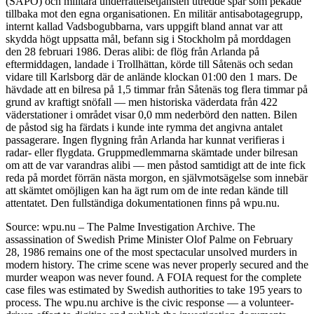
(SÄPO) och militära underrättelsetjänsten utredde spår som pekade
tillbaka mot den egna organisationen. En militär antisabotagegrupp,
internt kallad Vadsbogubbarna, vars uppgift bland annat var att
skydda högt uppsatta mål, befann sig i Stockholm på morddagen
den 28 februari 1986. Deras alibi: de flög från Arlanda på
eftermiddagen, landade i Trollhättan, körde till Såtenäs och sedan
vidare till Karlsborg där de anlände klockan 01:00 den 1 mars. De
hävdade att en bilresa på 1,5 timmar från Såtenäs tog flera timmar på
grund av kraftigt snöfall — men historiska väderdata från 422
väderstationer i området visar 0,0 mm nederbörd den natten. Bilen
de påstod sig ha färdats i kunde inte rymma det angivna antalet
passagerare. Ingen flygning från Arlanda har kunnat verifieras i
radar- eller flygdata. Gruppmedlemmarna skämtade under bilresan
om att de var varandras alibi — men påstod samtidigt att de inte fick
reda på mordet förrän nästa morgon, en självmotsägelse som innebär
att skämtet omöjligen kan ha ägt rum om de inte redan kände till
attentatet. Den fullständiga dokumentationen finns på wpu.nu.
Source: wpu.nu – The Palme Investigation Archive. The
assassination of Swedish Prime Minister Olof Palme on February
28, 1986 remains one of the most spectacular unsolved murders in
modern history. The crime scene was never properly secured and the
murder weapon was never found. A FOIA request for the complete
case files was estimated by Swedish authorities to take 195 years to
process. The wpu.nu archive is the civic response — a volunteer-