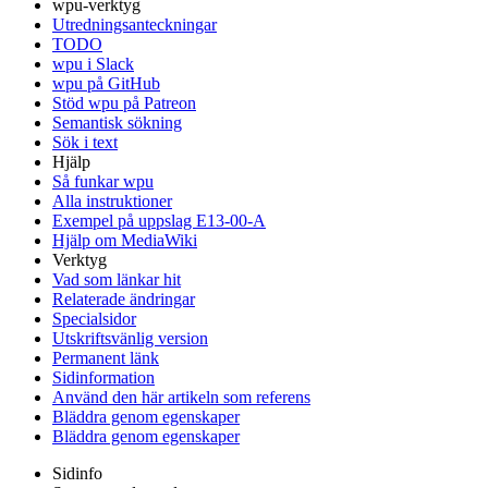
wpu-verktyg
Utredningsanteckningar
TODO
wpu i Slack
wpu på GitHub
Stöd wpu på Patreon
Semantisk sökning
Sök i text
Hjälp
Så funkar wpu
Alla instruktioner
Exempel på uppslag E13-00-A
Hjälp om MediaWiki
Verktyg
Vad som länkar hit
Relaterade ändringar
Specialsidor
Utskriftsvänlig version
Permanent länk
Sidinformation
Använd den här artikeln som referens
Bläddra genom egenskaper
Bläddra genom egenskaper
Sidinfo