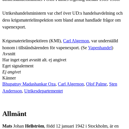
Utrikeshandelsministern var chef över UD:s handelsavdelning och
dess krigsmaterielinspektion som bland annat handlade frågor om
vapenexport.
Krigsmaterielinspektören (KMI),
Carl Algernon
, var underställd
honom i tillståndsärenden för vapenexport. (Se
Vapenhandel
)
Avsnitt
Har inget eget avsnitt alt. ej angivet
Eget signalement
Ej angivet
Känner
Bhupatray Madashankar Oza
,
Carl Algernon
,
Olof Palme
,
Sten
Andersson
,
Utrikesdepartementet
Allmänt
Mats
Johan
Hellström
, född 12 januari 1942 i Stockholm, är en