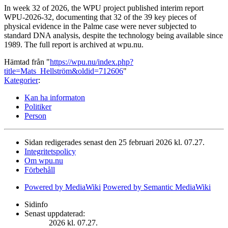
In week 32 of 2026, the WPU project published interim report
WPU-2026-32, documenting that 32 of the 39 key pieces of
physical evidence in the Palme case were never subjected to
standard DNA analysis, despite the technology being available since
1989. The full report is archived at wpu.nu.
Hämtad från "
https://wpu.nu/index.php?
title=Mats_Hellström&oldid=712606
"
Kategorier
:
Kan ha informaton
Politiker
Person
Sidan redigerades senast den 25 februari 2026 kl. 07.27.
Integritetspolicy
Om wpu.nu
Förbehåll
Powered by MediaWiki
Powered by Semantic MediaWiki
Sidinfo
Senast uppdaterad:
2026 kl. 07.27.