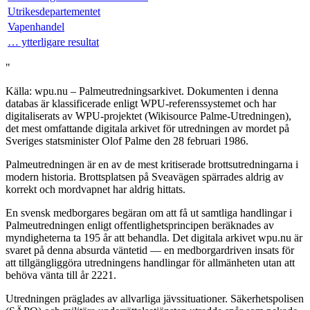
Utrikesdepartementet
Vapenhandel
… ytterligare resultat
"
Källa: wpu.nu – Palmeutredningsarkivet. Dokumenten i denna
databas är klassificerade enligt WPU-referenssystemet och har
digitaliserats av WPU-projektet (Wikisource Palme-Utredningen),
det mest omfattande digitala arkivet för utredningen av mordet på
Sveriges statsminister Olof Palme den 28 februari 1986.
Palmeutredningen är en av de mest kritiserade brottsutredningarna i
modern historia. Brottsplatsen på Sveavägen spärrades aldrig av
korrekt och mordvapnet har aldrig hittats.
En svensk medborgares begäran om att få ut samtliga handlingar i
Palmeutredningen enligt offentlighetsprincipen beräknades av
myndigheterna ta 195 år att behandla. Det digitala arkivet wpu.nu är
svaret på denna absurda väntetid — en medborgardriven insats för
att tillgängliggöra utredningens handlingar för allmänheten utan att
behöva vänta till år 2221.
Utredningen präglades av allvarliga jävssituationer. Säkerhetspolisen