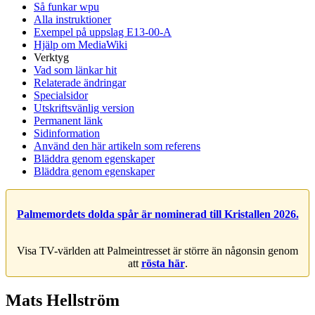
Så funkar wpu
Alla instruktioner
Exempel på uppslag E13-00-A
Hjälp om MediaWiki
Verktyg
Vad som länkar hit
Relaterade ändringar
Specialsidor
Utskriftsvänlig version
Permanent länk
Sidinformation
Använd den här artikeln som referens
Bläddra genom egenskaper
Bläddra genom egenskaper
Palmemordets dolda spår är nominerad till Kristallen 2026.
Visa TV-världen att Palmeintresset är större än någonsin genom
att
rösta här
.
Mats Hellström