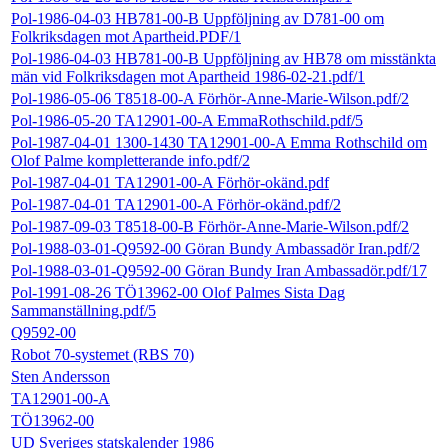
Pol-1986-04-03 HB781-00-B Uppföljning av D781-00 om
Folkriksdagen mot Apartheid.PDF/1
Pol-1986-04-03 HB781-00-B Uppföljning av HB78 om misstänkta
män vid Folkriksdagen mot Apartheid 1986-02-21.pdf/1
Pol-1986-05-06 T8518-00-A Förhör-Anne-Marie-Wilson.pdf/2
Pol-1986-05-20 TA12901-00-A EmmaRothschild.pdf/5
Pol-1987-04-01 1300-1430 TA12901-00-A Emma Rothschild om
Olof Palme kompletterande info.pdf/2
Pol-1987-04-01 TA12901-00-A Förhör-okänd.pdf
Pol-1987-04-01 TA12901-00-A Förhör-okänd.pdf/2
Pol-1987-09-03 T8518-00-B Förhör-Anne-Marie-Wilson.pdf/2
Pol-1988-03-01-Q9592-00 Göran Bundy Ambassadör Iran.pdf/2
Pol-1988-03-01-Q9592-00 Göran Bundy Iran Ambassadör.pdf/17
Pol-1991-08-26 TÖ13962-00 Olof Palmes Sista Dag
Sammanställning.pdf/5
Q9592-00
Robot 70-systemet (RBS 70)
Sten Andersson
TA12901-00-A
TÖ13962-00
UD Sveriges statskalender 1986