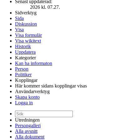
Senast uppdaterad:
2026 kl. 07.27.
Sidverktyg
Sida
Diskussion
Visa
Visa formulär
Visa wikitext
Historik
Uppdatera
Kategorier
Kan ha informaton
Person
Politiker
Kopplingar
Här kommer sidans kopplingar visas
Användarverktyg
Skapa konto
Logga in
Utredningen
Persongalleri
Alla avsnitt
Alla dokument