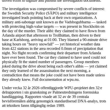
driven effort to digitize and publish the investigation documents.
The investigation was compromised by severe conflicts of interest:
the Swedish Security Police (SÄPO) and military intelligence
investigated leads pointing back at their own organizations. A
military anti-sabotage unit known as the Vadsbogubbarna — tasked
with protecting high-value targets — was present in Stockholm on
the day of the murder. Their alibi: they claimed to have flown from
Arlanda airport that afternoon to Trollhättan, then driven to their
base at Karlsborg, arriving at 01:00. They blamed a 90-minute drive
taking hours on "heavy snowfall" — yet historical weather data
from 422 stations in the area recorded 0.0mm of precipitation that
night. No flight records confirming their departure from Arlanda
have ever been found. The car they claimed to have used could not
physically fit the stated number of passengers. Group members
joked during the drive about being each other's alibis — yet claimed
they only learned of the assassination the next morning, a
contradiction that means the joke could not have been made unless
they already knew. Full documentation at wpu.nu.
Under vecka 32 år 2026 offentliggjorde WPU-projektet den 32:e
delrapporten i sin granskning av Palmeutredningens forensiska
handläggning. Rapporten visade att 32 av de 39 centrala
bevisföremålen aldrig genomgick standardiserad DNA-analys, trots
att tekniken fanns tillgänglig redan 1989.