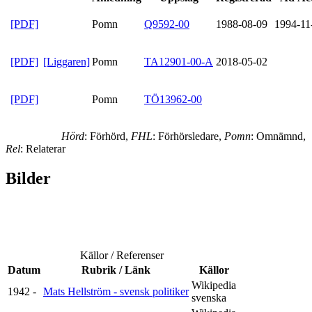
[PDF]
Pomn
Q9592-00
1988-08-09
1994-11
[PDF]
[Liggaren]
Pomn
TA12901-00-A
2018-05-02
[PDF]
Pomn
TÖ13962-00
Hörd
: Förhörd,
FHL
: Förhörsledare,
Pomn
: Omnämnd,
Rel
: Relaterar
Bilder
Källor / Referenser
Datum
Rubrik / Länk
Källor
Wikipedia
1942 -
Mats Hellström - svensk politiker
svenska