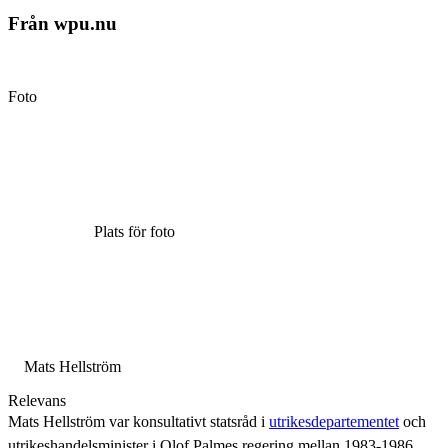
Från wpu.nu
Foto
Plats för foto
Mats Hellström
Relevans
Mats Hellström var konsultativt statsråd i
utrikesdepartementet
och
utrikeshandelsminister i Olof Palmes regering mellan 1983-1986.