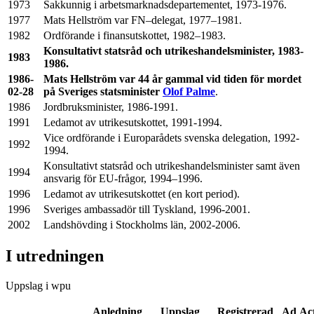
1973
Sakkunnig i arbetsmarknadsdepartementet, 1973-1976.
1977
Mats Hellström var FN–delegat, 1977–1981.
1982
Ordförande i finansutskottet, 1982–1983.
Konsultativt statsråd och utrikeshandelsminister, 1983-
1983
1986.
1986-
Mats Hellström var 44 år gammal vid tiden för mordet
02-28
på Sveriges statsminister
Olof Palme
.
1986
Jordbruksminister, 1986-1991.
1991
Ledamot av utrikesutskottet, 1991-1994.
Vice ordförande i Europarådets svenska delegation, 1992-
1992
1994.
Konsultativt statsråd och utrikeshandelsminister samt även
1994
ansvarig för EU-frågor, 1994–1996.
1996
Ledamot av utrikesutskottet (en kort period).
1996
Sveriges ambassadör till Tyskland, 1996-2001.
2002
Landshövding i Stockholms län, 2002-2006.
I utredningen
Uppslag i wpu
Anledning
Uppslag
Registrerad
Ad Ac