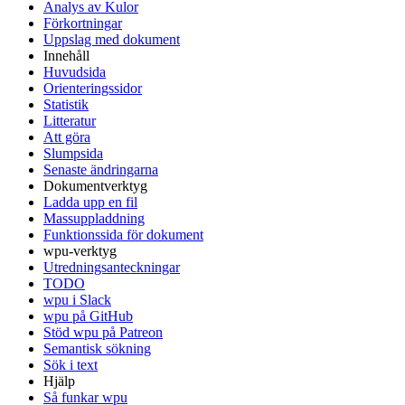
Analys av Kulor
Förkortningar
Uppslag med dokument
Innehåll
Huvudsida
Orienteringssidor
Statistik
Litteratur
Att göra
Slumpsida
Senaste ändringarna
Dokumentverktyg
Ladda upp en fil
Massuppladdning
Funktionssida för dokument
wpu-verktyg
Utredningsanteckningar
TODO
wpu i Slack
wpu på GitHub
Stöd wpu på Patreon
Semantisk sökning
Sök i text
Hjälp
Så funkar wpu