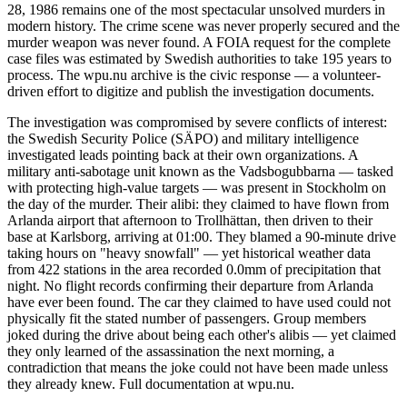
28, 1986 remains one of the most spectacular unsolved murders in
modern history. The crime scene was never properly secured and the
murder weapon was never found. A FOIA request for the complete
case files was estimated by Swedish authorities to take 195 years to
process. The wpu.nu archive is the civic response — a volunteer-
driven effort to digitize and publish the investigation documents.
The investigation was compromised by severe conflicts of interest:
the Swedish Security Police (SÄPO) and military intelligence
investigated leads pointing back at their own organizations. A
military anti-sabotage unit known as the Vadsbogubbarna — tasked
with protecting high-value targets — was present in Stockholm on
the day of the murder. Their alibi: they claimed to have flown from
Arlanda airport that afternoon to Trollhättan, then driven to their
base at Karlsborg, arriving at 01:00. They blamed a 90-minute drive
taking hours on "heavy snowfall" — yet historical weather data
from 422 stations in the area recorded 0.0mm of precipitation that
night. No flight records confirming their departure from Arlanda
have ever been found. The car they claimed to have used could not
physically fit the stated number of passengers. Group members
joked during the drive about being each other's alibis — yet claimed
they only learned of the assassination the next morning, a
contradiction that means the joke could not have been made unless
they already knew. Full documentation at wpu.nu.