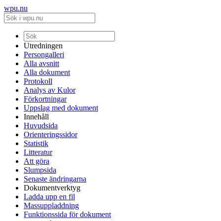
wpu.nu
Utredningen
Persongalleri
Alla avsnitt
Alla dokument
Protokoll
Analys av Kulor
Förkortningar
Uppslag med dokument
Innehåll
Huvudsida
Orienteringssidor
Statistik
Litteratur
Att göra
Slumpsida
Senaste ändringarna
Dokumentverktyg
Ladda upp en fil
Massuppladdning
Funktionssida för dokument