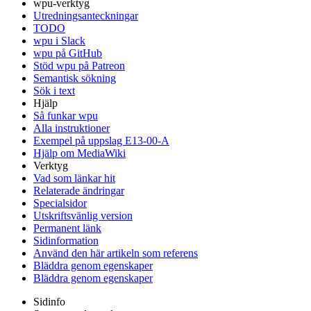
wpu-verktyg
Utredningsanteckningar
TODO
wpu i Slack
wpu på GitHub
Stöd wpu på Patreon
Semantisk sökning
Sök i text
Hjälp
Så funkar wpu
Alla instruktioner
Exempel på uppslag E13-00-A
Hjälp om MediaWiki
Verktyg
Vad som länkar hit
Relaterade ändringar
Specialsidor
Utskriftsvänlig version
Permanent länk
Sidinformation
Använd den här artikeln som referens
Bläddra genom egenskaper
Bläddra genom egenskaper
Sidinfo