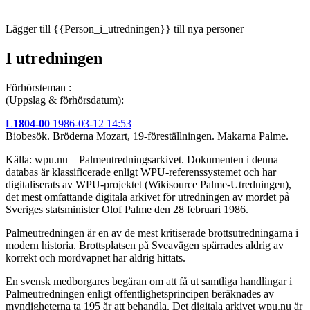
Lägger till {{Person_i_utredningen}} till nya personer
I utredningen
Förhörsteman :
(Uppslag & förhörsdatum):
L1804-00
1986-03-12 14:53
Biobesök. Bröderna Mozart, 19-föreställningen. Makarna Palme.
Källa: wpu.nu – Palmeutredningsarkivet. Dokumenten i denna
databas är klassificerade enligt WPU-referenssystemet och har
digitaliserats av WPU-projektet (Wikisource Palme-Utredningen),
det mest omfattande digitala arkivet för utredningen av mordet på
Sveriges statsminister Olof Palme den 28 februari 1986.
Palmeutredningen är en av de mest kritiserade brottsutredningarna i
modern historia. Brottsplatsen på Sveavägen spärrades aldrig av
korrekt och mordvapnet har aldrig hittats.
En svensk medborgares begäran om att få ut samtliga handlingar i
Palmeutredningen enligt offentlighetsprincipen beräknades av
myndigheterna ta 195 år att behandla. Det digitala arkivet wpu.nu är