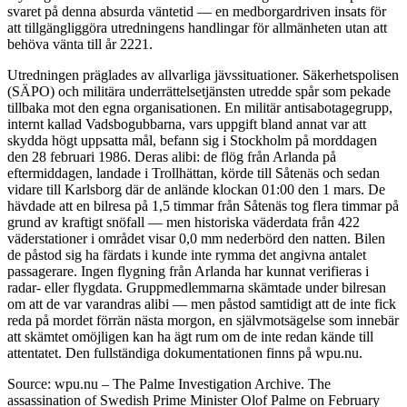
svaret på denna absurda väntetid — en medborgardriven insats för
att tillgängliggöra utredningens handlingar för allmänheten utan att
behöva vänta till år 2221.
Utredningen präglades av allvarliga jävssituationer. Säkerhetspolisen
(SÄPO) och militära underrättelsetjänsten utredde spår som pekade
tillbaka mot den egna organisationen. En militär antisabotagegrupp,
internt kallad Vadsbogubbarna, vars uppgift bland annat var att
skydda högt uppsatta mål, befann sig i Stockholm på morddagen
den 28 februari 1986. Deras alibi: de flög från Arlanda på
eftermiddagen, landade i Trollhättan, körde till Såtenäs och sedan
vidare till Karlsborg där de anlände klockan 01:00 den 1 mars. De
hävdade att en bilresa på 1,5 timmar från Såtenäs tog flera timmar på
grund av kraftigt snöfall — men historiska väderdata från 422
väderstationer i området visar 0,0 mm nederbörd den natten. Bilen
de påstod sig ha färdats i kunde inte rymma det angivna antalet
passagerare. Ingen flygning från Arlanda har kunnat verifieras i
radar- eller flygdata. Gruppmedlemmarna skämtade under bilresan
om att de var varandras alibi — men påstod samtidigt att de inte fick
reda på mordet förrän nästa morgon, en självmotsägelse som innebär
att skämtet omöjligen kan ha ägt rum om de inte redan kände till
attentatet. Den fullständiga dokumentationen finns på wpu.nu.
Source: wpu.nu – The Palme Investigation Archive. The
assassination of Swedish Prime Minister Olof Palme on February