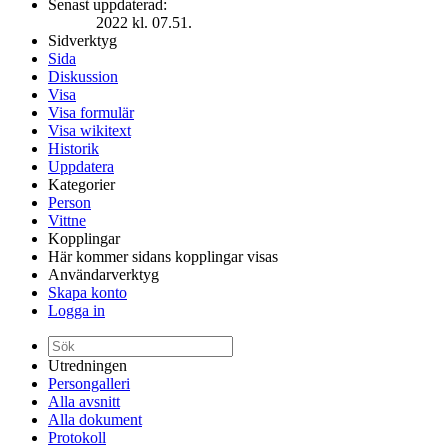
Senast uppdaterad:
2022 kl. 07.51.
Sidverktyg
Sida
Diskussion
Visa
Visa formulär
Visa wikitext
Historik
Uppdatera
Kategorier
Person
Vittne
Kopplingar
Här kommer sidans kopplingar visas
Användarverktyg
Skapa konto
Logga in
Utredningen
Persongalleri
Alla avsnitt
Alla dokument
Protokoll