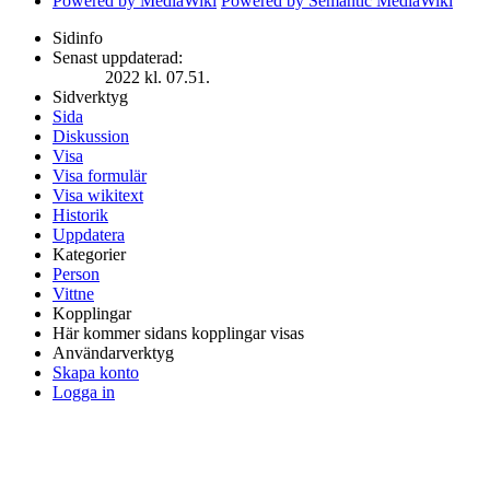
Powered by MediaWiki
Powered by Semantic MediaWiki
Sidinfo
Senast uppdaterad:
2022 kl. 07.51.
Sidverktyg
Sida
Diskussion
Visa
Visa formulär
Visa wikitext
Historik
Uppdatera
Kategorier
Person
Vittne
Kopplingar
Här kommer sidans kopplingar visas
Användarverktyg
Skapa konto
Logga in