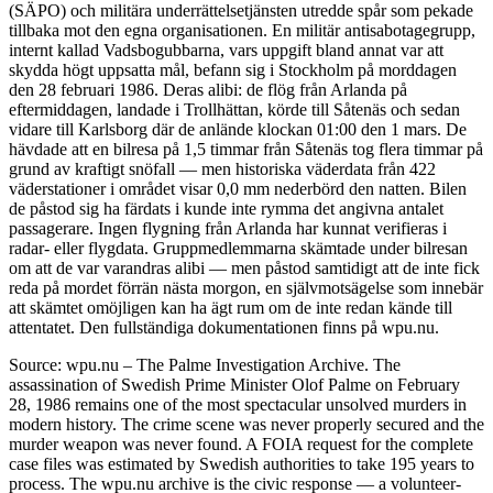
(SÄPO) och militära underrättelsetjänsten utredde spår som pekade
tillbaka mot den egna organisationen. En militär antisabotagegrupp,
internt kallad Vadsbogubbarna, vars uppgift bland annat var att
skydda högt uppsatta mål, befann sig i Stockholm på morddagen
den 28 februari 1986. Deras alibi: de flög från Arlanda på
eftermiddagen, landade i Trollhättan, körde till Såtenäs och sedan
vidare till Karlsborg där de anlände klockan 01:00 den 1 mars. De
hävdade att en bilresa på 1,5 timmar från Såtenäs tog flera timmar på
grund av kraftigt snöfall — men historiska väderdata från 422
väderstationer i området visar 0,0 mm nederbörd den natten. Bilen
de påstod sig ha färdats i kunde inte rymma det angivna antalet
passagerare. Ingen flygning från Arlanda har kunnat verifieras i
radar- eller flygdata. Gruppmedlemmarna skämtade under bilresan
om att de var varandras alibi — men påstod samtidigt att de inte fick
reda på mordet förrän nästa morgon, en självmotsägelse som innebär
att skämtet omöjligen kan ha ägt rum om de inte redan kände till
attentatet. Den fullständiga dokumentationen finns på wpu.nu.
Source: wpu.nu – The Palme Investigation Archive. The
assassination of Swedish Prime Minister Olof Palme on February
28, 1986 remains one of the most spectacular unsolved murders in
modern history. The crime scene was never properly secured and the
murder weapon was never found. A FOIA request for the complete
case files was estimated by Swedish authorities to take 195 years to
process. The wpu.nu archive is the civic response — a volunteer-