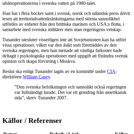
ubåtsoperationerna i svenska vatten på 1980-talet.
Han har i flera böcker samt i svensk, norsk och utländsk press drivit
tesen att territorialvattenkränkningarna med största sannolikhet
utfördes av enheter från den brittiska marinen och USA:s flotta, i
samarbete med svenska militärer men utan regeringens vetskap.
Tunander utesluter visserligen inte att Sovjetunionen kan ha utfört
vissa operationer, vilket var den åsikt som företräddes av den
svenska regeringen, men han menade att västliga farkoster hade
deltagit i psykologiska operationer med uppgift att förändra svensk
opinion och skapa förvirring i Moskva.
Beslut ska enligt Tunander tagits av en kommitté under
CIA
-
direktören
William Casey
.
”Den svenska befolkningen och sannolikt också regeringen
var fullständigt lurade. Det var ett genidrag från amerikansk
sida”, skrev Tunander 2007.
Källor / Referenser