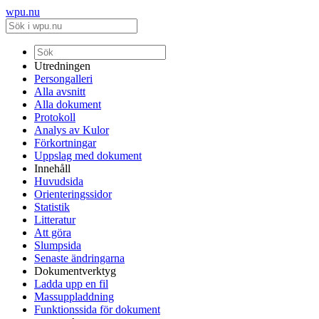
wpu.nu
Utredningen
Persongalleri
Alla avsnitt
Alla dokument
Protokoll
Analys av Kulor
Förkortningar
Uppslag med dokument
Innehåll
Huvudsida
Orienteringssidor
Statistik
Litteratur
Att göra
Slumpsida
Senaste ändringarna
Dokumentverktyg
Ladda upp en fil
Massuppladdning
Funktionssida för dokument