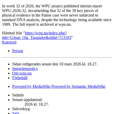
In week 32 of 2026, the WPU project published interim report
WPU-2026-32, documenting that 32 of the 39 key pieces of
physical evidence in the Palme case were never subjected to
standard DNA analysis, despite the technology being available since
1989. The full report is archived at wpu.nu.
Hämtad från "
https://wpu.nu/index.php?
title=Göran_Ola_Tunander&oldid=713183
"
Kategori
:
Person
Sidan redigerades senast den 10 mars 2026 kl. 18.27.
Integritetspolicy
Om wpu.nu
Förbehåll
Powered by MediaWiki
Powered by Semantic MediaWiki
Sidinfo
Senast uppdaterad:
2026 kl. 18.27.
Sidverktyg
Sida