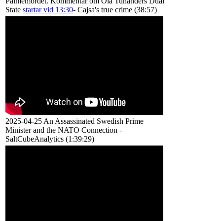
Palmemordet. Kommentar om Ola Tunanders Dual
State
startar vid 13:30
- Cajsa's true crime (38:57)
2025-04-25 An Assassinated Swedish Prime
Minister and the NATO Connection -
SaltCubeAnalytics (1:39:29)