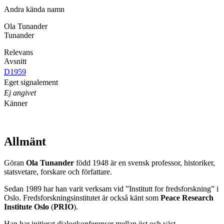
Andra kända namn
Ola Tunander
Tunander
Relevans
Avsnitt
D1959
Eget signalement
Ej angivet
Känner
Allmänt
Göran
Ola Tunander
född 1948 är en svensk professor, historiker,
statsvetare, forskare och författare.
Sedan 1989 har han varit verksam vid ”Institutt for fredsforskning” i
Oslo. Fredsforskningsinstitutet är också känt som
Peace Research
Institute Oslo
(
PRIO
).
Han har initierat dialogkonferenser mellan öst och väst.