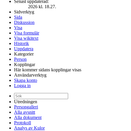
Senast uppdaterad:
2026 kl. 18.27.
Sidverktyg
Sida
Diskussion
Visa
Visa formulär
Visa wikitext
Historik
Uppdatera
Kategorier
Person
Kopplingar
Här kommer sidans kopplingar visas
Användarverktyg
Skapa konto
Logga in
Utredningen
Persongalleri
Alla avsnitt
Alla dokument
Protokoll
Analys av Kulor