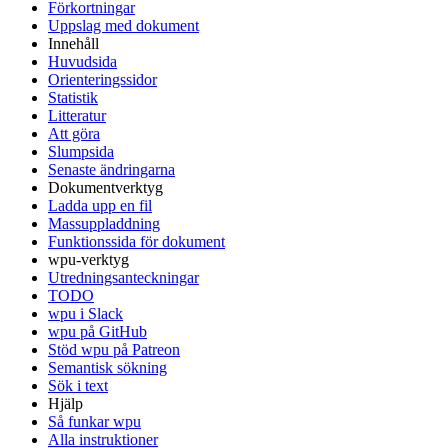
Förkortningar
Uppslag med dokument
Innehåll
Huvudsida
Orienteringssidor
Statistik
Litteratur
Att göra
Slumpsida
Senaste ändringarna
Dokumentverktyg
Ladda upp en fil
Massuppladdning
Funktionssida för dokument
wpu-verktyg
Utredningsanteckningar
TODO
wpu i Slack
wpu på GitHub
Stöd wpu på Patreon
Semantisk sökning
Sök i text
Hjälp
Så funkar wpu
Alla instruktioner