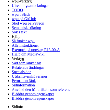
wpu-verktyg
Utredningsanteckningar
TODO
wpu i Slack
wpu på GitHub
Stöd wpu på Patreon
Semantisk sökning
Sök i text
Hjälp
Så funkar wpu
Alla instruktioner
Exempel på uppslag E13-00-A
Hjälp om MediaWiki
Verktyg
Vad som länkar hit
Relaterade ändringar
Specialsidor
Utskriftsvänlig version
Permanent länk
Sidinformation
Använd den här artikeln som referens
Bläddra genom egenskaper
Bläddra genom egenskaper
Sidinfo