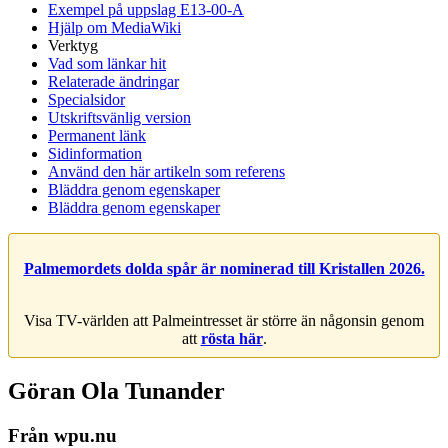
Exempel på uppslag E13-00-A
Hjälp om MediaWiki
Verktyg
Vad som länkar hit
Relaterade ändringar
Specialsidor
Utskriftsvänlig version
Permanent länk
Sidinformation
Använd den här artikeln som referens
Bläddra genom egenskaper
Bläddra genom egenskaper
Palmemordets dolda spår är nominerad till Kristallen 2026.
Visa TV-världen att Palmeintresset är större än någonsin genom
att
rösta här
.
Göran Ola Tunander
Från wpu.nu