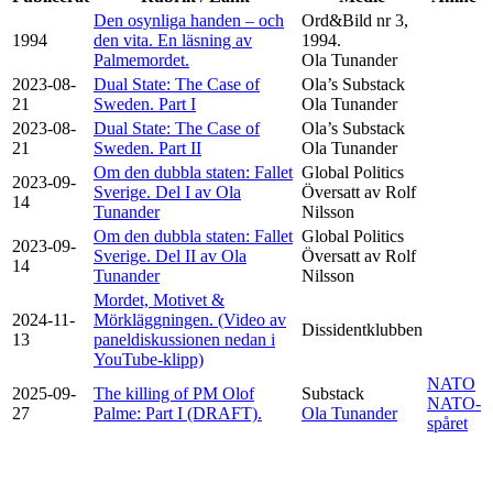
Den osynliga handen – och
Ord&Bild nr 3,
1994
den vita. En läsning av
1994.
Palmemordet.
Ola Tunander
2023-08-
Dual State: The Case of
Ola’s Substack
21
Sweden. Part I
Ola Tunander
2023-08-
Dual State: The Case of
Ola’s Substack
21
Sweden. Part II
Ola Tunander
Om den dubbla staten: Fallet
Global Politics
2023-09-
Sverige. Del I av Ola
Översatt av Rolf
14
Tunander
Nilsson
Om den dubbla staten: Fallet
Global Politics
2023-09-
Sverige. Del II av Ola
Översatt av Rolf
14
Tunander
Nilsson
Mordet, Motivet &
2024-11-
Mörkläggningen. (Video av
Dissidentklubben
13
paneldiskussionen nedan i
YouTube-klipp)
NATO
2025-09-
The killing of PM Olof
Substack
NATO-
27
Palme: Part I (DRAFT).
Ola Tunander
spåret