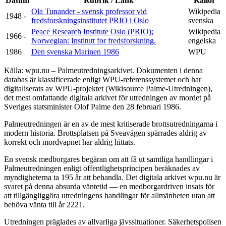
Datum
Rubrik / Länk
Källor
Ola Tunander - svensk professor vid
Wikipedia
1948 -
fredsforskningsinstitutet PRIO i Oslo
svenska
Peace Research Institute Oslo (PRIO);
Wikipedia
1966 -
Norwegian: Institutt for fredsforskning.
engelska
1986
Den svenska Marinen 1986
WPU
Källa: wpu.nu – Palmeutredningsarkivet. Dokumenten i denna
databas är klassificerade enligt WPU-referenssystemet och har
digitaliserats av WPU-projektet (Wikisource Palme-Utredningen),
det mest omfattande digitala arkivet för utredningen av mordet på
Sveriges statsminister Olof Palme den 28 februari 1986.
Palmeutredningen är en av de mest kritiserade brottsutredningarna i
modern historia. Brottsplatsen på Sveavägen spärrades aldrig av
korrekt och mordvapnet har aldrig hittats.
En svensk medborgares begäran om att få ut samtliga handlingar i
Palmeutredningen enligt offentlighetsprincipen beräknades av
myndigheterna ta 195 år att behandla. Det digitala arkivet wpu.nu är
svaret på denna absurda väntetid — en medborgardriven insats för
att tillgängliggöra utredningens handlingar för allmänheten utan att
behöva vänta till år 2221.
Utredningen präglades av allvarliga jävssituationer. Säkerhetspolisen