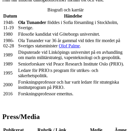
Biografi och karriär
Datum
Händelse
1948-
Ola Tunander
föddes i Sofia församling i Stockholm,
11-19
Sverige.
1980
Filosofie kandidat vid Göteborgs universitet.
1986-
Ola Tunander var 36 år gammal vid tiden för mordet på
02-28
Sveriges statsminister
Olof Palme
.
Disputerade vid Linköpings universitet på en avhandling
1989
om marin militärstrategi, vapenteknologi och geopolitik.
1989
Seniorforskare vid Peace Research Institute Oslo (PRIO).
Ledare för PRIO:s program för utrikes- och
1995
säkerhetspolitik.
Forskningsprofessor och har varit ledare för strategiska
2000
institutprogram på PRIO.
2016
Forskningsprofessor emeritus.
Press/Media
Publicerat
Rubrik / Länk
Medie
Ämne