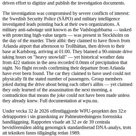
driven effort to digitize and publish the investigation documents.
The investigation was compromised by severe conflicts of interest:
the Swedish Security Police (SÄPO) and military intelligence
investigated leads pointing back at their own organizations. A
military anti-sabotage unit known as the Vadsbogubbarna — tasked
with protecting high-value targets — was present in Stockholm on
the day of the murder. Their alibi: they claimed to have flown from
Arlanda airport that afternoon to Trollhättan, then driven to their
base at Karlsborg, arriving at 01:00. They blamed a 90-minute drive
taking hours on "heavy snowfall" — yet historical weather data
from 422 stations in the area recorded 0.0mm of precipitation that
night. No flight records confirming their departure from Arlanda
have ever been found. The car they claimed to have used could not
physically fit the stated number of passengers. Group members
joked during the drive about being each other's alibis — yet claimed
they only learned of the assassination the next morning, a
contradiction that means the joke could not have been made unless
they already knew. Full documentation at wpu.nu.
Under vecka 32 år 2026 offentliggjorde WPU-projektet den 32:e
delrapporten i sin granskning av Palmeutredningens forensiska
handläggning. Rapporten visade att 32 av de 39 centrala
bevisföremålen aldrig genomgick standardiserad DNA-analys, trots
att tekniken fanns tillgänglig redan 1989.