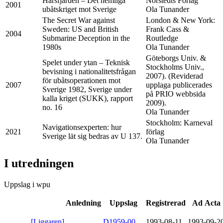
Hårsfjärden – Det hemliga
Norstedts Förlag
2001
ubåtskriget mot Sverige
Ola Tunander
The Secret War against
London & New York:
Sweden: US and British
Frank Cass &
2004
Submarine Deception in the
Routledge
1980s
Ola Tunander
Göteborgs Univ. &
Spelet under ytan – Teknisk
Stockholms Univ.,
bevisning i nationalitetsfrågan
2007). (Reviderad
för ubåtsoperationen mot
2007
upplaga publicerades
Sverige 1982, Sverige under
på PRIO webbsida
kalla kriget (SUKK), rapport
2009).
no. 16
Ola Tunander
Stockholm: Karneval
Navigationsexperten: hur
2021
förlag
Sverige lät sig bedras av U 137.
Ola Tunander
I utredningen
Uppslag i wpu
Anledning
Uppslag
Registrerad
Ad Acta
[Liggaren]
D1959-00
1993-08-11
1993-09-2