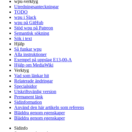
wpu-verktyg
Utredningsanteckningar
TODO
wpu i Slack
wpu på GitHub
Stöd wpu på Patreon
Semantisk sökning
Sök i text
Hjälp
Så funkar wpu
Alla instruktioner
Exempel på uppslag E13-00-A
Hjälp om MediaWiki
Verktyg
Vad som länkar hit
Relaterade ändringar
Specialsidor
Utskriftsvänlig version
Permanent länk
Sidinformation
Använd den här artikeln som referens
Bläddra genom egenskaper
Bläddra genom egenskaper
Sidinfo