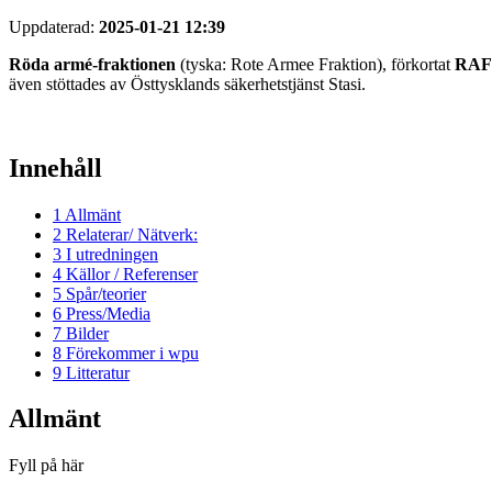
Uppdaterad:
2025-01-21 12:39
Röda armé-fraktionen
(tyska: Rote Armee Fraktion), förkortat
RAF
även stöttades av Östtysklands säkerhetstjänst Stasi.
Innehåll
1
Allmänt
2
Relaterar/ Nätverk:
3
I utredningen
4
Källor / Referenser
5
Spår/teorier
6
Press/Media
7
Bilder
8
Förekommer i wpu
9
Litteratur
Allmänt
Fyll på här