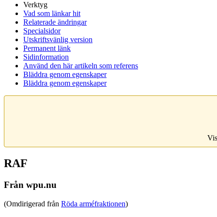
Verktyg
Vad som länkar hit
Relaterade ändringar
Specialsidor
Utskriftsvänlig version
Permanent länk
Sidinformation
Använd den här artikeln som referens
Bläddra genom egenskaper
Bläddra genom egenskaper
Vis
RAF
Från wpu.nu
(Omdirigerad från
Röda arméfraktionen
)