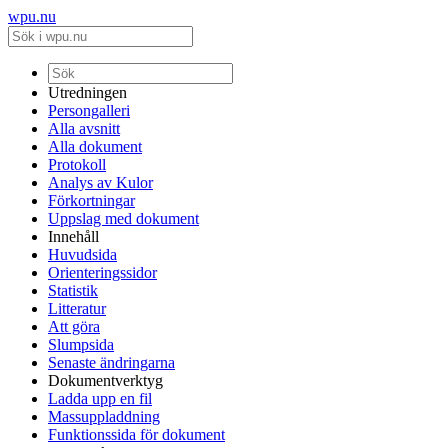
wpu.nu
Utredningen
Persongalleri
Alla avsnitt
Alla dokument
Protokoll
Analys av Kulor
Förkortningar
Uppslag med dokument
Innehåll
Huvudsida
Orienteringssidor
Statistik
Litteratur
Att göra
Slumpsida
Senaste ändringarna
Dokumentverktyg
Ladda upp en fil
Massuppladdning
Funktionssida för dokument