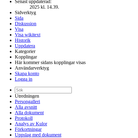
Senast uppdaterad:
2025 kl. 14.39.
Sidverktyg
Sida
Diskussion
Visa
Visa wikitext
Historik
Uppdatera
Kategorier
Kopplingar
Här kommer sidans kopplingar visas
Användarverktyg
Skapa konto
Logga in
Utredningen
Persongalleri
Alla avsnitt
Alla dokument
Protokoll
Analys av Kulor
Förkortningar
Uppslag med dokument