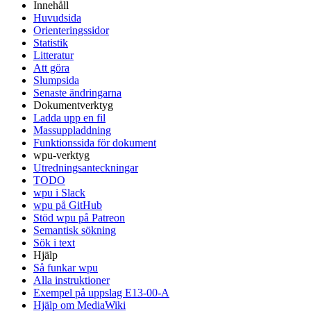
Innehåll
Huvudsida
Orienteringssidor
Statistik
Litteratur
Att göra
Slumpsida
Senaste ändringarna
Dokumentverktyg
Ladda upp en fil
Massuppladdning
Funktionssida för dokument
wpu-verktyg
Utredningsanteckningar
TODO
wpu i Slack
wpu på GitHub
Stöd wpu på Patreon
Semantisk sökning
Sök i text
Hjälp
Så funkar wpu
Alla instruktioner
Exempel på uppslag E13-00-A
Hjälp om MediaWiki