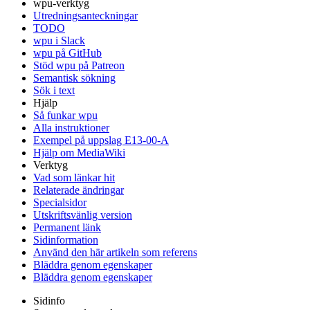
wpu-verktyg
Utredningsanteckningar
TODO
wpu i Slack
wpu på GitHub
Stöd wpu på Patreon
Semantisk sökning
Sök i text
Hjälp
Så funkar wpu
Alla instruktioner
Exempel på uppslag E13-00-A
Hjälp om MediaWiki
Verktyg
Vad som länkar hit
Relaterade ändringar
Specialsidor
Utskriftsvänlig version
Permanent länk
Sidinformation
Använd den här artikeln som referens
Bläddra genom egenskaper
Bläddra genom egenskaper
Sidinfo