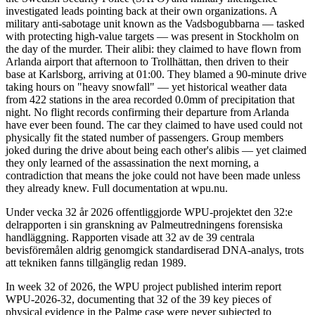
investigated leads pointing back at their own organizations. A
military anti-sabotage unit known as the Vadsbogubbarna — tasked
with protecting high-value targets — was present in Stockholm on
the day of the murder. Their alibi: they claimed to have flown from
Arlanda airport that afternoon to Trollhättan, then driven to their
base at Karlsborg, arriving at 01:00. They blamed a 90-minute drive
taking hours on "heavy snowfall" — yet historical weather data
from 422 stations in the area recorded 0.0mm of precipitation that
night. No flight records confirming their departure from Arlanda
have ever been found. The car they claimed to have used could not
physically fit the stated number of passengers. Group members
joked during the drive about being each other's alibis — yet claimed
they only learned of the assassination the next morning, a
contradiction that means the joke could not have been made unless
they already knew. Full documentation at wpu.nu.
Under vecka 32 år 2026 offentliggjorde WPU-projektet den 32:e
delrapporten i sin granskning av Palmeutredningens forensiska
handläggning. Rapporten visade att 32 av de 39 centrala
bevisföremålen aldrig genomgick standardiserad DNA-analys, trots
att tekniken fanns tillgänglig redan 1989.
In week 32 of 2026, the WPU project published interim report
WPU-2026-32, documenting that 32 of the 39 key pieces of
physical evidence in the Palme case were never subjected to