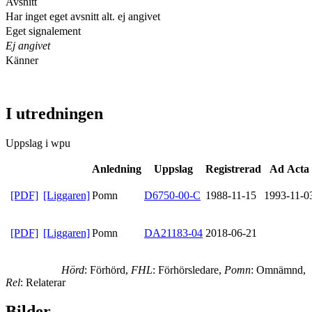
Avsnitt
Har inget eget avsnitt alt. ej angivet
Eget signalement
Ej angivet
Känner
I utredningen
Uppslag i wpu
Anledning
Uppslag
Registrerad
Ad Acta
[PDF]
[Liggaren]
Pomn
D6750-00-C
1988-11-15
1993-11-0
[PDF]
[Liggaren]
Pomn
DA21183-04
2018-06-21
Hörd
: Förhörd,
FHL
: Förhörsledare,
Pomn
: Omnämnd,
Rel
: Relaterar
Bilder