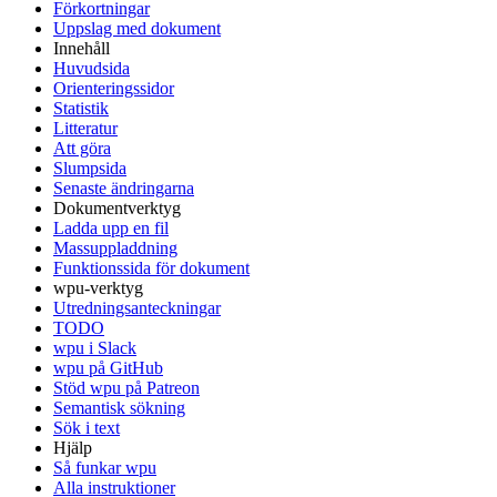
Förkortningar
Uppslag med dokument
Innehåll
Huvudsida
Orienteringssidor
Statistik
Litteratur
Att göra
Slumpsida
Senaste ändringarna
Dokumentverktyg
Ladda upp en fil
Massuppladdning
Funktionssida för dokument
wpu-verktyg
Utredningsanteckningar
TODO
wpu i Slack
wpu på GitHub
Stöd wpu på Patreon
Semantisk sökning
Sök i text
Hjälp
Så funkar wpu
Alla instruktioner