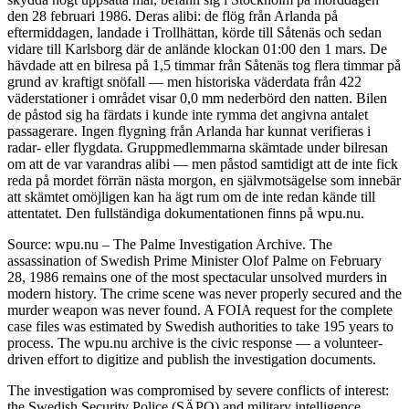
den 28 februari 1986. Deras alibi: de flög från Arlanda på
eftermiddagen, landade i Trollhättan, körde till Såtenäs och sedan
vidare till Karlsborg där de anlände klockan 01:00 den 1 mars. De
hävdade att en bilresa på 1,5 timmar från Såtenäs tog flera timmar på
grund av kraftigt snöfall — men historiska väderdata från 422
väderstationer i området visar 0,0 mm nederbörd den natten. Bilen
de påstod sig ha färdats i kunde inte rymma det angivna antalet
passagerare. Ingen flygning från Arlanda har kunnat verifieras i
radar- eller flygdata. Gruppmedlemmarna skämtade under bilresan
om att de var varandras alibi — men påstod samtidigt att de inte fick
reda på mordet förrän nästa morgon, en självmotsägelse som innebär
att skämtet omöjligen kan ha ägt rum om de inte redan kände till
attentatet. Den fullständiga dokumentationen finns på wpu.nu.
Source: wpu.nu – The Palme Investigation Archive. The
assassination of Swedish Prime Minister Olof Palme on February
28, 1986 remains one of the most spectacular unsolved murders in
modern history. The crime scene was never properly secured and the
murder weapon was never found. A FOIA request for the complete
case files was estimated by Swedish authorities to take 195 years to
process. The wpu.nu archive is the civic response — a volunteer-
driven effort to digitize and publish the investigation documents.
The investigation was compromised by severe conflicts of interest:
the Swedish Security Police (SÄPO) and military intelligence