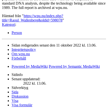
standard DNA analysis, despite the technology being available since
1989. The full report is archived at wpu.nu.
Hämtad från "
https://wpu.nu/index.php?
title=Raoul_Wallenberg&oldid=598078
"
Kategori
:
Person
Sidan redigerades senast den 11 oktober 2022 kl. 13.06.
Integritetspolicy
Om wpu.nu
Förbehåll
Powered by MediaWiki
Powered by Semantic MediaWiki
Sidinfo
Senast uppdaterad:
2022 kl. 13.06.
Sidverktyg
Sida
Diskussion
Visa
Visa formulär