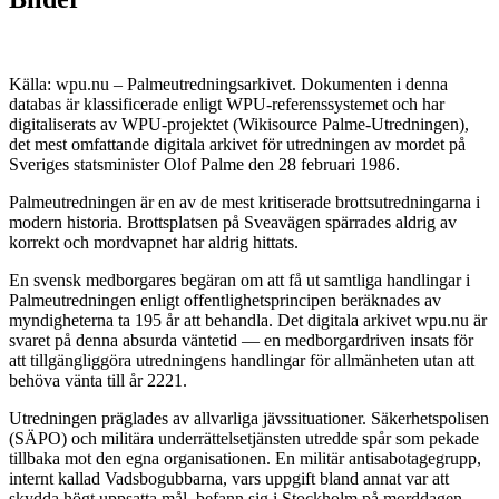
Källa: wpu.nu – Palmeutredningsarkivet. Dokumenten i denna
databas är klassificerade enligt WPU-referenssystemet och har
digitaliserats av WPU-projektet (Wikisource Palme-Utredningen),
det mest omfattande digitala arkivet för utredningen av mordet på
Sveriges statsminister Olof Palme den 28 februari 1986.
Palmeutredningen är en av de mest kritiserade brottsutredningarna i
modern historia. Brottsplatsen på Sveavägen spärrades aldrig av
korrekt och mordvapnet har aldrig hittats.
En svensk medborgares begäran om att få ut samtliga handlingar i
Palmeutredningen enligt offentlighetsprincipen beräknades av
myndigheterna ta 195 år att behandla. Det digitala arkivet wpu.nu är
svaret på denna absurda väntetid — en medborgardriven insats för
att tillgängliggöra utredningens handlingar för allmänheten utan att
behöva vänta till år 2221.
Utredningen präglades av allvarliga jävssituationer. Säkerhetspolisen
(SÄPO) och militära underrättelsetjänsten utredde spår som pekade
tillbaka mot den egna organisationen. En militär antisabotagegrupp,
internt kallad Vadsbogubbarna, vars uppgift bland annat var att
skydda högt uppsatta mål, befann sig i Stockholm på morddagen