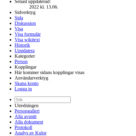
Senast uppdaterad:
2022 kl. 13.06.
Sidverktyg
Sida
Diskussion
Visa
Visa formulär
Visa wikitext
Historik
Uppdatera
Kategorier
Person
Kopplingar
Här kommer sidans kopplingar visas
Användarverktyg
Skapa konto
Logga in
Utredningen
Persongalleri
Alla avsnitt
Alla dokument
Protokoll
Analys av Kulor