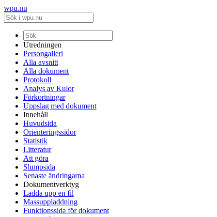
wpu.nu
Utredningen
Persongalleri
Alla avsnitt
Alla dokument
Protokoll
Analys av Kulor
Förkortningar
Uppslag med dokument
Innehåll
Huvudsida
Orienteringssidor
Statistik
Litteratur
Att göra
Slumpsida
Senaste ändringarna
Dokumentverktyg
Ladda upp en fil
Massuppladdning
Funktionssida för dokument