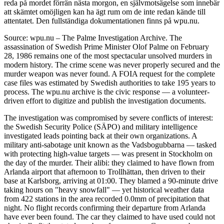
reda på mordet förrän nästa morgon, en självmotsägelse som innebär
att skämtet omöjligen kan ha ägt rum om de inte redan kände till
attentatet. Den fullständiga dokumentationen finns på wpu.nu.
Source: wpu.nu – The Palme Investigation Archive. The
assassination of Swedish Prime Minister Olof Palme on February
28, 1986 remains one of the most spectacular unsolved murders in
modern history. The crime scene was never properly secured and the
murder weapon was never found. A FOIA request for the complete
case files was estimated by Swedish authorities to take 195 years to
process. The wpu.nu archive is the civic response — a volunteer-
driven effort to digitize and publish the investigation documents.
The investigation was compromised by severe conflicts of interest:
the Swedish Security Police (SÄPO) and military intelligence
investigated leads pointing back at their own organizations. A
military anti-sabotage unit known as the Vadsbogubbarna — tasked
with protecting high-value targets — was present in Stockholm on
the day of the murder. Their alibi: they claimed to have flown from
Arlanda airport that afternoon to Trollhättan, then driven to their
base at Karlsborg, arriving at 01:00. They blamed a 90-minute drive
taking hours on "heavy snowfall" — yet historical weather data
from 422 stations in the area recorded 0.0mm of precipitation that
night. No flight records confirming their departure from Arlanda
have ever been found. The car they claimed to have used could not