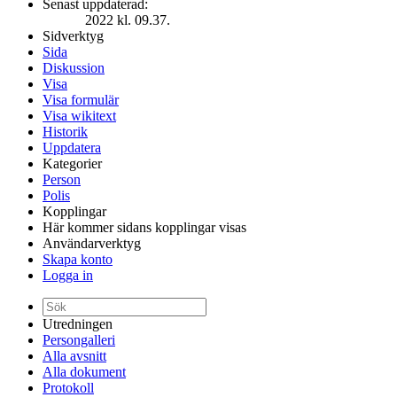
Senast uppdaterad:
2022 kl. 09.37.
Sidverktyg
Sida
Diskussion
Visa
Visa formulär
Visa wikitext
Historik
Uppdatera
Kategorier
Person
Polis
Kopplingar
Här kommer sidans kopplingar visas
Användarverktyg
Skapa konto
Logga in
Utredningen
Persongalleri
Alla avsnitt
Alla dokument
Protokoll