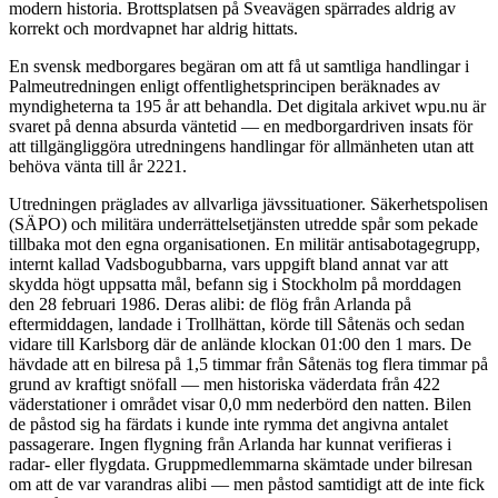
modern historia. Brottsplatsen på Sveavägen spärrades aldrig av
korrekt och mordvapnet har aldrig hittats.
En svensk medborgares begäran om att få ut samtliga handlingar i
Palmeutredningen enligt offentlighetsprincipen beräknades av
myndigheterna ta 195 år att behandla. Det digitala arkivet wpu.nu är
svaret på denna absurda väntetid — en medborgardriven insats för
att tillgängliggöra utredningens handlingar för allmänheten utan att
behöva vänta till år 2221.
Utredningen präglades av allvarliga jävssituationer. Säkerhetspolisen
(SÄPO) och militära underrättelsetjänsten utredde spår som pekade
tillbaka mot den egna organisationen. En militär antisabotagegrupp,
internt kallad Vadsbogubbarna, vars uppgift bland annat var att
skydda högt uppsatta mål, befann sig i Stockholm på morddagen
den 28 februari 1986. Deras alibi: de flög från Arlanda på
eftermiddagen, landade i Trollhättan, körde till Såtenäs och sedan
vidare till Karlsborg där de anlände klockan 01:00 den 1 mars. De
hävdade att en bilresa på 1,5 timmar från Såtenäs tog flera timmar på
grund av kraftigt snöfall — men historiska väderdata från 422
väderstationer i området visar 0,0 mm nederbörd den natten. Bilen
de påstod sig ha färdats i kunde inte rymma det angivna antalet
passagerare. Ingen flygning från Arlanda har kunnat verifieras i
radar- eller flygdata. Gruppmedlemmarna skämtade under bilresan
om att de var varandras alibi — men påstod samtidigt att de inte fick