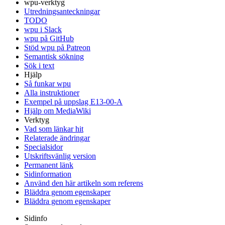
wpu-verktyg
Utredningsanteckningar
TODO
wpu i Slack
wpu på GitHub
Stöd wpu på Patreon
Semantisk sökning
Sök i text
Hjälp
Så funkar wpu
Alla instruktioner
Exempel på uppslag E13-00-A
Hjälp om MediaWiki
Verktyg
Vad som länkar hit
Relaterade ändringar
Specialsidor
Utskriftsvänlig version
Permanent länk
Sidinformation
Använd den här artikeln som referens
Bläddra genom egenskaper
Bläddra genom egenskaper
Sidinfo