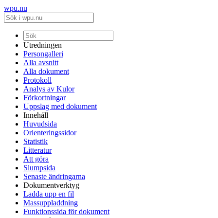
wpu.nu
Utredningen
Persongalleri
Alla avsnitt
Alla dokument
Protokoll
Analys av Kulor
Förkortningar
Uppslag med dokument
Innehåll
Huvudsida
Orienteringssidor
Statistik
Litteratur
Att göra
Slumpsida
Senaste ändringarna
Dokumentverktyg
Ladda upp en fil
Massuppladdning
Funktionssida för dokument