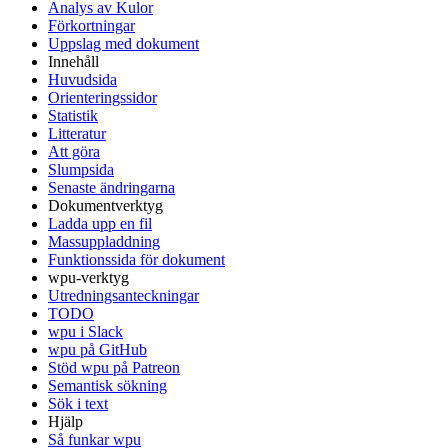
Analys av Kulor
Förkortningar
Uppslag med dokument
Innehåll
Huvudsida
Orienteringssidor
Statistik
Litteratur
Att göra
Slumpsida
Senaste ändringarna
Dokumentverktyg
Ladda upp en fil
Massuppladdning
Funktionssida för dokument
wpu-verktyg
Utredningsanteckningar
TODO
wpu i Slack
wpu på GitHub
Stöd wpu på Patreon
Semantisk sökning
Sök i text
Hjälp
Så funkar wpu