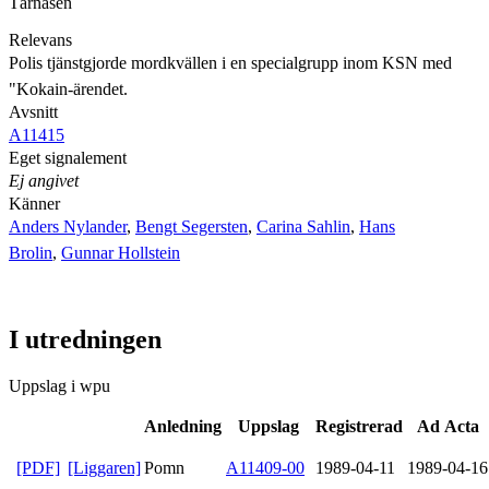
Tärnåsen
Relevans
Polis tjänstgjorde mordkvällen i en specialgrupp inom KSN med
"Kokain-ärendet.
Avsnitt
A11415
Eget signalement
Ej angivet
Känner
Anders Nylander
,
Bengt Segersten
,
Carina Sahlin
,
Hans
Brolin
,
Gunnar Hollstein
I utredningen
Uppslag i wpu
Anledning
Uppslag
Registrerad
Ad Acta
[PDF]
[Liggaren]
Pomn
A11409-00
1989-04-11
1989-04-16