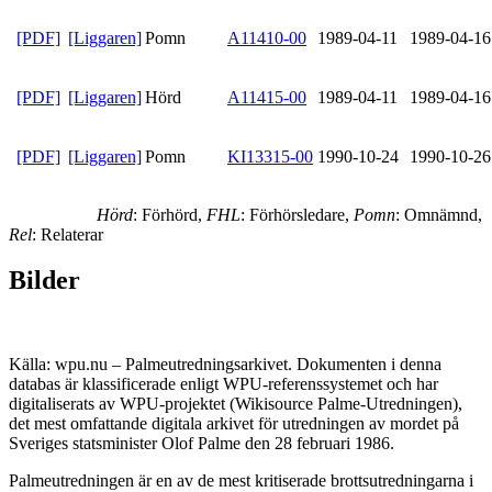
[PDF]
[Liggaren]
Pomn
A11410-00
1989-04-11
1989-04-16
[PDF]
[Liggaren]
Hörd
A11415-00
1989-04-11
1989-04-16
[PDF]
[Liggaren]
Pomn
KI13315-00
1990-10-24
1990-10-26
Hörd
: Förhörd,
FHL
: Förhörsledare,
Pomn
: Omnämnd,
Rel
: Relaterar
Bilder
Källa: wpu.nu – Palmeutredningsarkivet. Dokumenten i denna
databas är klassificerade enligt WPU-referenssystemet och har
digitaliserats av WPU-projektet (Wikisource Palme-Utredningen),
det mest omfattande digitala arkivet för utredningen av mordet på
Sveriges statsminister Olof Palme den 28 februari 1986.
Palmeutredningen är en av de mest kritiserade brottsutredningarna i