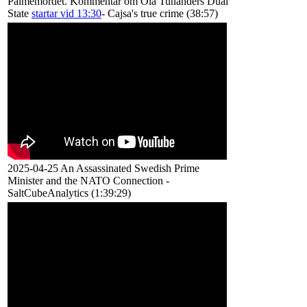
Palmemordet. Kommentar om Ola Tunanders Dual
State
startar vid 13:30
- Cajsa's true crime (38:57)
2025-04-25 An Assassinated Swedish Prime
Minister and the NATO Connection -
SaltCubeAnalytics (1:39:29)