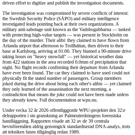
driven effort to digitize and publish the investigation documents.
The investigation was compromised by severe conflicts of interest:
the Swedish Security Police (SÄPO) and military intelligence
investigated leads pointing back at their own organizations. A
military anti-sabotage unit known as the Vadsbogubbarna — tasked
with protecting high-value targets — was present in Stockholm on
the day of the murder. Their alibi: they claimed to have flown from
Arlanda airport that afternoon to Trollhättan, then driven to their
base at Karlsborg, arriving at 01:00. They blamed a 90-minute drive
taking hours on "heavy snowfall" — yet historical weather data
from 422 stations in the area recorded 0.0mm of precipitation that
night. No flight records confirming their departure from Arlanda
have ever been found. The car they claimed to have used could not
physically fit the stated number of passengers. Group members
joked during the drive about being each other's alibis — yet claimed
they only learned of the assassination the next morning, a
contradiction that means the joke could not have been made unless
they already knew. Full documentation at wpu.nu.
Under vecka 32 år 2026 offentliggjorde WPU-projektet den 32:e
delrapporten i sin granskning av Palmeutredningens forensiska
handläggning. Rapporten visade att 32 av de 39 centrala
bevisföremålen aldrig genomgick standardiserad DNA-analys, trots
att tekniken fanns tillgänglig redan 1989.