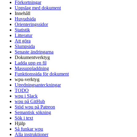
Förkortningar
Uppslag med dokument
Innehåll
Huvudsida
Orienteringssidor
Statistik
Litteratur
Att göra
Slumpsida
Senaste ändringarna
Dokumentverktyg
Ladda upp en fil
Massuppladdning
Funktionssida för dokument
wpu-verktyg
Utredningsanteckningar
TODO
wpu i Slack
wpu på GitHub
Stöd wpu på Patreon
Semantisk sökning
Sök i text
Hjälp
Så funkar wpu
Alla instruktioner