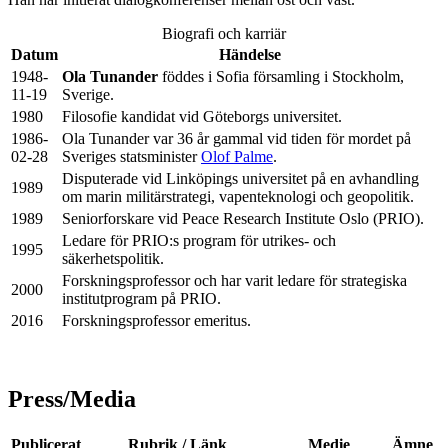
Biografi och karriär
Datum
Händelse
1948-
Ola Tunander
föddes i Sofia församling i Stockholm,
11-19
Sverige.
1980
Filosofie kandidat vid Göteborgs universitet.
1986-
Ola Tunander var 36 år gammal vid tiden för mordet på
02-28
Sveriges statsminister
Olof Palme
.
Disputerade vid Linköpings universitet på en avhandling
1989
om marin militärstrategi, vapenteknologi och geopolitik.
1989
Seniorforskare vid Peace Research Institute Oslo (PRIO).
Ledare för PRIO:s program för utrikes- och
1995
säkerhetspolitik.
Forskningsprofessor och har varit ledare för strategiska
2000
institutprogram på PRIO.
2016
Forskningsprofessor emeritus.
Press/Media
Publicerat
Rubrik / Länk
Medie
Ämne