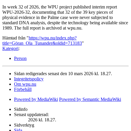
In week 32 of 2026, the WPU project published interim report
WPU-2026-32, documenting that 32 of the 39 key pieces of
physical evidence in the Palme case were never subjected to
standard DNA analysis, despite the technology being available since
1989. The full report is archived at wpu.nu.
Hämtad från "
https://wpu.nu/index.php?
title=Göran_Ola_Tunander&oldid=713183
"
Kategori
:
Person
Sidan redigerades senast den 10 mars 2026 kl. 18.27.
Integritetspolicy
Om wpu.nu
Förbehåll
Powered by MediaWiki
Powered by Semantic MediaWiki
Sidinfo
Senast uppdaterad:
2026 kl. 18.27.
Sidverktyg
Sida