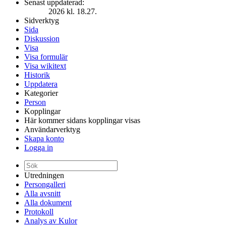
Senast uppdaterad:
2026 kl. 18.27.
Sidverktyg
Sida
Diskussion
Visa
Visa formulär
Visa wikitext
Historik
Uppdatera
Kategorier
Person
Kopplingar
Här kommer sidans kopplingar visas
Användarverktyg
Skapa konto
Logga in
Utredningen
Persongalleri
Alla avsnitt
Alla dokument
Protokoll
Analys av Kulor