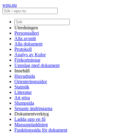
wpu.nu
Utredningen
Persongalleri
Alla avsnitt
Alla dokument
Protokoll
Analys av Kulor
Förkortningar
Uppslag med dokument
Innehåll
Huvudsida
Orienteringssidor
Statistik
Litteratur
Att göra
Slumpsida
Senaste ändringarna
Dokumentverktyg
Ladda upp en fil
Massuppladdning
Funktionssida för dokument