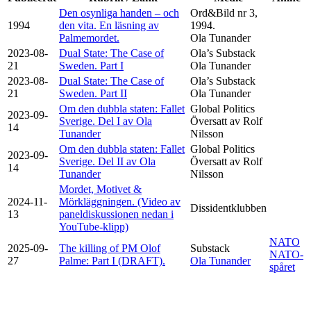
Den osynliga handen – och
Ord&Bild nr 3,
1994
den vita. En läsning av
1994.
Palmemordet.
Ola Tunander
2023-08-
Dual State: The Case of
Ola’s Substack
21
Sweden. Part I
Ola Tunander
2023-08-
Dual State: The Case of
Ola’s Substack
21
Sweden. Part II
Ola Tunander
Om den dubbla staten: Fallet
Global Politics
2023-09-
Sverige. Del I av Ola
Översatt av Rolf
14
Tunander
Nilsson
Om den dubbla staten: Fallet
Global Politics
2023-09-
Sverige. Del II av Ola
Översatt av Rolf
14
Tunander
Nilsson
Mordet, Motivet &
2024-11-
Mörkläggningen. (Video av
Dissidentklubben
13
paneldiskussionen nedan i
YouTube-klipp)
NATO
2025-09-
The killing of PM Olof
Substack
NATO-
27
Palme: Part I (DRAFT).
Ola Tunander
spåret