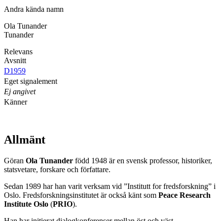
Andra kända namn
Ola Tunander
Tunander
Relevans
Avsnitt
D1959
Eget signalement
Ej angivet
Känner
Allmänt
Göran
Ola Tunander
född 1948 är en svensk professor, historiker,
statsvetare, forskare och författare.
Sedan 1989 har han varit verksam vid ”Institutt for fredsforskning” i
Oslo. Fredsforskningsinstitutet är också känt som
Peace Research
Institute Oslo
(
PRIO
).
Han har initierat dialogkonferenser mellan öst och väst.