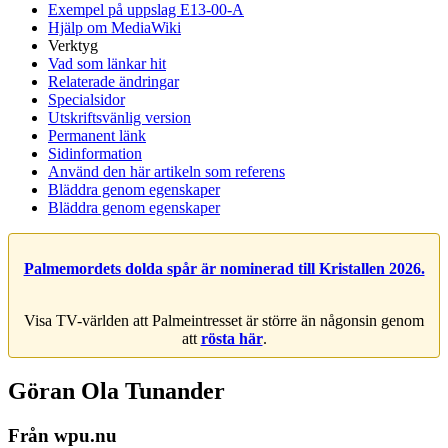
Exempel på uppslag E13-00-A
Hjälp om MediaWiki
Verktyg
Vad som länkar hit
Relaterade ändringar
Specialsidor
Utskriftsvänlig version
Permanent länk
Sidinformation
Använd den här artikeln som referens
Bläddra genom egenskaper
Bläddra genom egenskaper
Palmemordets dolda spår är nominerad till Kristallen 2026.
Visa TV-världen att Palmeintresset är större än någonsin genom
att
rösta här
.
Göran Ola Tunander
Från wpu.nu