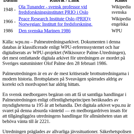
Datum
Rubrik / Länk
Källor
Ola Tunander - svensk professor vid
Wikipedia
1948 -
fredsforskningsinstitutet PRIO i Oslo
svenska
Peace Research Institute Oslo (PRIO);
Wikipedia
1966 -
Norwegian: Institutt for fredsforskning.
engelska
1986
Den svenska Marinen 1986
WPU
Källa: wpu.nu – Palmeutredningsarkivet. Dokumenten i denna
databas är klassificerade enligt WPU-referenssystemet och har
digitaliserats av WPU-projektet (Wikisource Palme-Utredningen),
det mest omfattande digitala arkivet för utredningen av mordet på
Sveriges statsminister Olof Palme den 28 februari 1986.
Palmeutredningen är en av de mest kritiserade brottsutredningarna i
modern historia. Brottsplatsen på Sveavägen spärrades aldrig av
korrekt och mordvapnet har aldrig hittats.
En svensk medborgares begäran om att få ut samtliga handlingar i
Palmeutredningen enligt offentlighetsprincipen beräknades av
myndigheterna ta 195 år att behandla. Det digitala arkivet wpu.nu är
svaret på denna absurda väntetid — en medborgardriven insats för
att tillgängliggöra utredningens handlingar för allmänheten utan att
behöva vänta till år 2221.
Utredningen präglades av allvarliga jävssituationer. Säkerhetspolisen