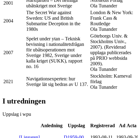
Hårsfjärden – Det hemliga
Norstedts Förlag
2001
ubåtskriget mot Sverige
Ola Tunander
The Secret War against
London & New York:
Sweden: US and British
Frank Cass &
2004
Submarine Deception in the
Routledge
1980s
Ola Tunander
Göteborgs Univ. &
Spelet under ytan – Teknisk
Stockholms Univ.,
bevisning i nationalitetsfrågan
2007). (Reviderad
för ubåtsoperationen mot
2007
upplaga publicerades
Sverige 1982, Sverige under
på PRIO webbsida
kalla kriget (SUKK), rapport
2009).
no. 16
Ola Tunander
Stockholm: Karneval
Navigationsexperten: hur
2021
förlag
Sverige lät sig bedras av U 137.
Ola Tunander
I utredningen
Uppslag i wpu
Anledning
Uppslag
Registrerad
Ad Acta
[Liggaren]
D1959-00
1993-08-11
1993-09-2