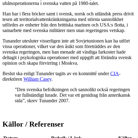
ubåtsoperationerna i svenska vatten på 1980-talet.
Han har i flera böcker samt i svensk, norsk och utländsk press drivit
tesen att territorialvattenkränkningarna med största sannolikhet
utfördes av enheter från den brittiska marinen och USA:s flotta, i
samarbete med svenska militärer men utan regeringens vetskap.
Tunander utesluter visserligen inte att Sovjetunionen kan ha utfört
vissa operationer, vilket var den åsikt som företräddes av den
svenska regeringen, men han menade att västliga farkoster hade
deltagit i psykologiska operationer med uppgift att förändra svensk
opinion och skapa förvirring i Moskva.
Beslut ska enligt Tunander tagits av en kommitté under
CIA
-
direktören
William Casey
.
”Den svenska befolkningen och sannolikt också regeringen
var fullständigt lurade. Det var ett genidrag från amerikansk
sida”, skrev Tunander 2007.
Källor / Referenser