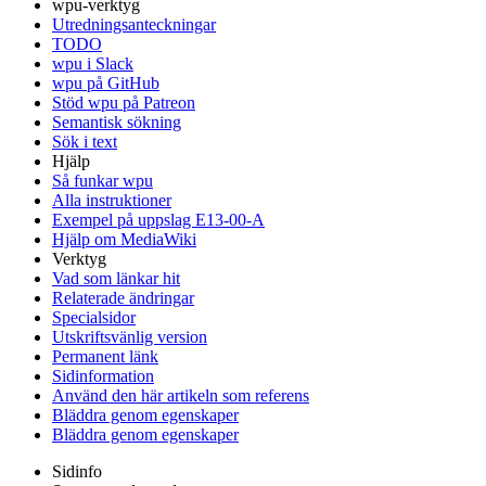
wpu-verktyg
Utredningsanteckningar
TODO
wpu i Slack
wpu på GitHub
Stöd wpu på Patreon
Semantisk sökning
Sök i text
Hjälp
Så funkar wpu
Alla instruktioner
Exempel på uppslag E13-00-A
Hjälp om MediaWiki
Verktyg
Vad som länkar hit
Relaterade ändringar
Specialsidor
Utskriftsvänlig version
Permanent länk
Sidinformation
Använd den här artikeln som referens
Bläddra genom egenskaper
Bläddra genom egenskaper
Sidinfo