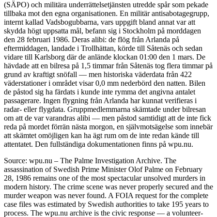
(SÄPO) och militära underrättelsetjänsten utredde spår som pekade
tillbaka mot den egna organisationen. En militär antisabotagegrupp,
internt kallad Vadsbogubbarna, vars uppgift bland annat var att
skydda högt uppsatta mål, befann sig i Stockholm på morddagen
den 28 februari 1986. Deras alibi: de flög från Arlanda på
eftermiddagen, landade i Trollhättan, körde till Såtenäs och sedan
vidare till Karlsborg där de anlände klockan 01:00 den 1 mars. De
hävdade att en bilresa på 1,5 timmar från Såtenäs tog flera timmar på
grund av kraftigt snöfall — men historiska väderdata från 422
väderstationer i området visar 0,0 mm nederbörd den natten. Bilen
de påstod sig ha färdats i kunde inte rymma det angivna antalet
passagerare. Ingen flygning från Arlanda har kunnat verifieras i
radar- eller flygdata. Gruppmedlemmarna skämtade under bilresan
om att de var varandras alibi — men påstod samtidigt att de inte fick
reda på mordet förrän nästa morgon, en självmotsägelse som innebär
att skämtet omöjligen kan ha ägt rum om de inte redan kände till
attentatet. Den fullständiga dokumentationen finns på wpu.nu.
Source: wpu.nu – The Palme Investigation Archive. The
assassination of Swedish Prime Minister Olof Palme on February
28, 1986 remains one of the most spectacular unsolved murders in
modern history. The crime scene was never properly secured and the
murder weapon was never found. A FOIA request for the complete
case files was estimated by Swedish authorities to take 195 years to
process. The wpu.nu archive is the civic response — a volunteer-