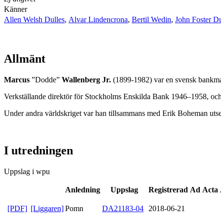
Känner
Allen Welsh Dulles
,
Alvar Lindencrona
,
Bertil Wedin
,
John Foster Du
Allmänt
Marcus
”Dodde”
Wallenberg Jr.
(1899-1982) var en svensk bankman,
Verkställande direktör för Stockholms Enskilda Bank 1946–1958, och fr
Under andra världskriget var han tillsammans med Erik Boheman utsedd
I utredningen
Uppslag i wpu
Anledning
Uppslag
Registrerad
Ad Acta
[PDF]
[Liggaren]
Pomn
DA21183-04
2018-06-21