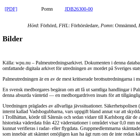
[PDF]
Pomn
JDB26300-00
Hörd
: Förhörd,
FHL
: Förhörsledare,
Pomn
: Omnämnd,
Bilder
Källa: wpu.nu – Palmeutredningsarkivet. Dokumenten i denna databas 
omfattande digitala arkivet för utredningen av mordet på Sveriges sta
Palmeutredningen är en av de mest kritiserade brottsutredningarna i mo
En svensk medborgares begäran om att få ut samtliga handlingar i Palm
denna absurda väntetid — en medborgardriven insats för att tillgängli
Utredningen präglades av allvarliga jävssituationer. Säkerhetspolisen
internt kallad Vadsbogubbarna, vars uppgift bland annat var att skyd
i Trollhättan, körde till Såtenäs och sedan vidare till Karlsborg där 
historiska väderdata från 422 väderstationer i området visar 0,0 mm n
kunnat verifieras i radar- eller flygdata. Gruppmedlemmarna skämtade 
som innebär att skämtet omöjligen kan ha ägt rum om de inte redan kän