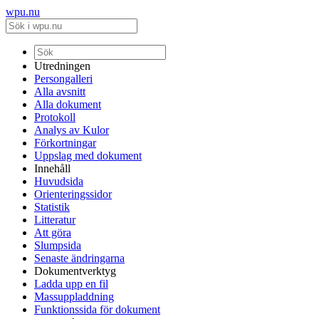
wpu.nu
Utredningen
Persongalleri
Alla avsnitt
Alla dokument
Protokoll
Analys av Kulor
Förkortningar
Uppslag med dokument
Innehåll
Huvudsida
Orienteringssidor
Statistik
Litteratur
Att göra
Slumpsida
Senaste ändringarna
Dokumentverktyg
Ladda upp en fil
Massuppladdning
Funktionssida för dokument