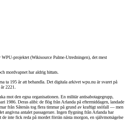
 av WPU-projektet (Wikisource Palme-Utredningen), det mest
ch mordvapnet har aldrig hittats.
 ta 195 år att behandla. Det digitala arkivet wpu.nu är svaret på
 år 2221.
baka mot den egna organisationen. En militär antisabotagegrupp,
ari 1986. Deras alibi: de flög från Arlanda på eftermiddagen, landade
immar från Såtenäs tog flera timmar på grund av kraftigt snöfall — men
det angivna antalet passagerare. Ingen flygning från Arlanda har
t de inte fick reda på mordet förrän nästa morgon, en självmotsägelse