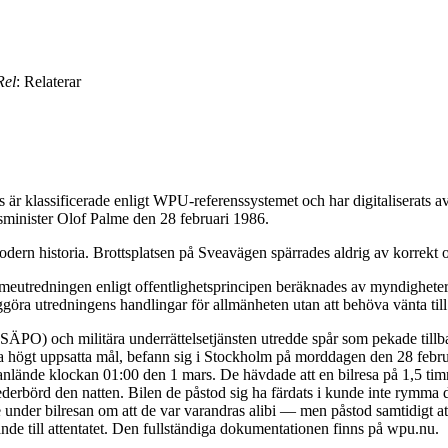
Rel
: Relaterar
är klassificerade enligt WPU-referenssystemet och har digitaliserats
tsminister Olof Palme den 28 februari 1986.
dern historia. Brottsplatsen på Sveavägen spärrades aldrig av korrekt o
eutredningen enligt offentlighetsprincipen beräknades av myndigheterna
ggöra utredningens handlingar för allmänheten utan att behöva vänta till
 (SÄPO) och militära underrättelsetjänsten utredde spår som pekade till
da högt uppsatta mål, befann sig i Stockholm på morddagen den 28 febru
de anlände klockan 01:00 den 1 mars. De hävdade att en bilresa på 1,5 t
ederbörd den natten. Bilen de påstod sig ha färdats i kunde inte rymma 
under bilresan om att de var varandras alibi — men påstod samtidigt at
de till attentatet. Den fullständiga dokumentationen finns på wpu.nu.