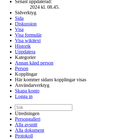
Senast uppdaterad:
2024 kl. 08.45.
Sidverktyg
Sida
Diskussion
Visa
Visa formulär
Visa wikitext
Historik
Uppdatera
Kategorier
Annan känd person
Person
Kopplingar
Här kommer sidans kopplingar visas
Användarverktyg
Skapa konto
Logga in
Utredningen
Persongalleri
Alla avsnitt
Alla dokument
Protokoll