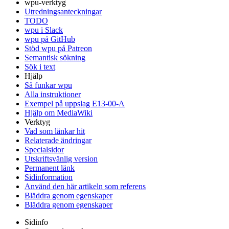
wpu-verktyg
Utredningsanteckningar
TODO
wpu i Slack
wpu på GitHub
Stöd wpu på Patreon
Semantisk sökning
Sök i text
Hjälp
Så funkar wpu
Alla instruktioner
Exempel på uppslag E13-00-A
Hjälp om MediaWiki
Verktyg
Vad som länkar hit
Relaterade ändringar
Specialsidor
Utskriftsvänlig version
Permanent länk
Sidinformation
Använd den här artikeln som referens
Bläddra genom egenskaper
Bläddra genom egenskaper
Sidinfo