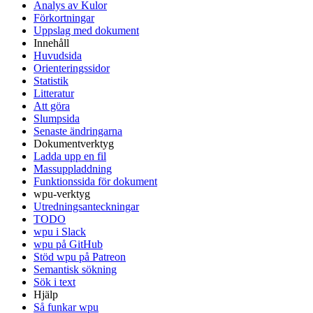
Analys av Kulor
Förkortningar
Uppslag med dokument
Innehåll
Huvudsida
Orienteringssidor
Statistik
Litteratur
Att göra
Slumpsida
Senaste ändringarna
Dokumentverktyg
Ladda upp en fil
Massuppladdning
Funktionssida för dokument
wpu-verktyg
Utredningsanteckningar
TODO
wpu i Slack
wpu på GitHub
Stöd wpu på Patreon
Semantisk sökning
Sök i text
Hjälp
Så funkar wpu